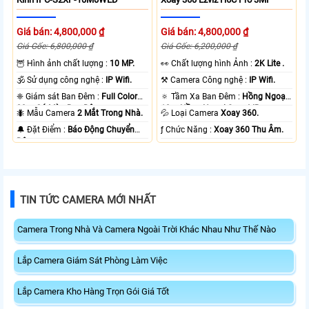
Giá bán: 4,800,000 ₫
Giá bán: 4,800,000 ₫
Giá Gốc: 6,800,000 ₫
Giá Gốc: 6,200,000 ₫
🦉 Hình ảnh chất lượng :
10 MP.
️👀 Chất lượng hình Ảnh :
2K Lite .
🕉️ Sử dụng công nghệ :
IP Wifi.
⚒ Camera Công nghệ :
IP Wifi.
❈ Giám sát Ban Đêm :
Full Color
🔅 Tầm Xa Ban Đêm :
Hồng Ngoại
20m Có Màu Ban Ðêm.
10m Hồng Ngoại Smart IR.
🐜 Mẫu Camera
2 Mắt Trong Nhà.
💦 Loại Camera
Xoay 360.
️🔔 Đặt Điểm :
Báo Động Chuyển
️ƒ Chức Năng :
Xoay 360 Thu Âm.
Động.
TIN TỨC CAMERA MỚI NHẤT
Camera Trong Nhà Và Camera Ngoài Trời Khác Nhau Như Thế Nào
Lắp Camera Giám Sát Phòng Làm Việc
Lắp Camera Kho Hàng Trọn Gói Giá Tốt