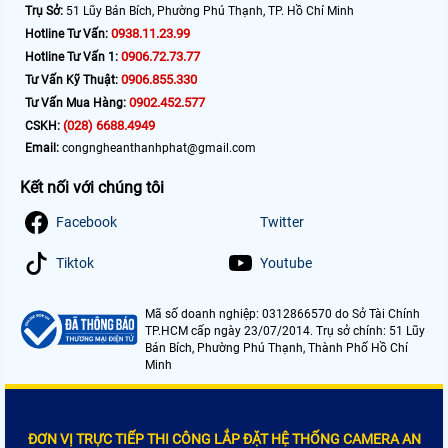
Trụ Sở:
51 Lũy Bán Bích, Phường Phú Thạnh, TP. Hồ Chí Minh
0938.11.23.99
Hotline Tư Vấn:
0906.72.73.77
Hotline Tư Vấn 1:
0906.855.330
Tư Vấn Kỹ Thuật:
0902.452.577
Tư Vấn Mua Hàng:
(028) 6688.4949
CSKH:
Email:
congngheanthanhphat@gmail.com
Kết nối với chúng tôi
Facebook
Twitter
Tiktok
Youtube
Mã số doanh nghiệp: 0312866570 do Sở Tài Chính
TP.HCM cấp ngày 23/07/2014. Trụ sở chính: 51 Lũy
Bán Bích, Phường Phú Thạnh, Thành Phố Hồ Chí
Minh
ĐƠN VỊ TRỰC TIẾP THI CÔNG LẮP ĐẶT HỆ THỐNG CAMERA AN