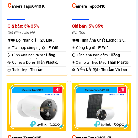
C
C
Amera TapoC410 KIT
Amera TapoC410
Giá bán: 5%-35%
Giá bán: 5%-35%
Giá Gốc: Liên Hệ
Giá Gốc:
👁️‍🗨 Độ Phân giải :
2K Lite .
👁️‍🗨 Hình Ành Chất Lượng :
2K
Lite .
⚜️ Tích hợp công nghệ :
IP Wifi.
⚜️ Công Nghệ :
IP Wifi.
🌛 Hình ảnh ban đêm :
Hồng
🌔 Hình ảnh ban đêm :
Hồng
Ngoại 10m Có Màu Ban Ðêm.
Ngoại 10m Có Màu Ban Ðêm.
💎 Camera Dòng
Thân Plastic.
❄ Camera Theo Mẫu
Thân Plastic.
️ლ Tích Hợp :
Thu Âm.
️💎 Điểm Nỗi Bật :
Thu Âm Và Loa.
C
C