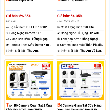
Amera TapoC425
Amera TapoC425 Kit
Giá bán: 5%-35%
Giá bán: 5%-35%
Giá Gốc:
Giá Gốc: Liên Hệ
️👀 Độ sắc nét :
FULL HD 1080P .
💯 Chất lượng hình :
2K Lite .
⚜️ Công Nghệ Camera :
IP.
🌠 Công Nghệ Sử Dụng :
IP Wifi.
🌙 Video Ban Đêm :
Hồng Ngoại
🔴 Xem ban đêm :
Hồng Ngoại
10m Hồng Ngoại SMD.
15m Có Màu Ban Ðêm.
👑 Camera Theo Mẫu
Dome Kim
⛓ Camera Theo Mẫu
Thân Plastic.
loại + Nhựa.
️ƒ Điểm Nỗi Bật :
Thu Âm.
️☣️ Điểm Nỗi Bật :
Thu Âm Và Loa.
T
B
Rọn Bộ Camera Quan Sát 2 Ống
Ộ Camera Giám Sát Cửa Hàng
Kính IPC-S2XP-10M0WED
Xoay 360 Ezviz H6C Pro 3MP