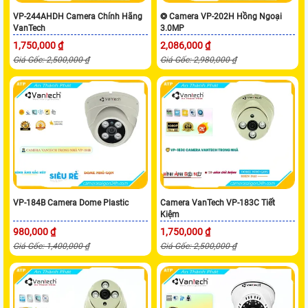
VP-244AHDH Camera Chính Hãng
❂ Camera VP-202H Hồng Ngoại
VanTech
3.0MP
1,750,000 ₫
2,086,000 ₫
Giá Gốc: 2,500,000 ₫
Giá Gốc: 2,980,000 ₫
VP-184B Camera Dome Plastic
Camera VanTech VP-183C Tiết
Kiệm
980,000 ₫
1,750,000 ₫
Giá Gốc: 1,400,000 ₫
Giá Gốc: 2,500,000 ₫