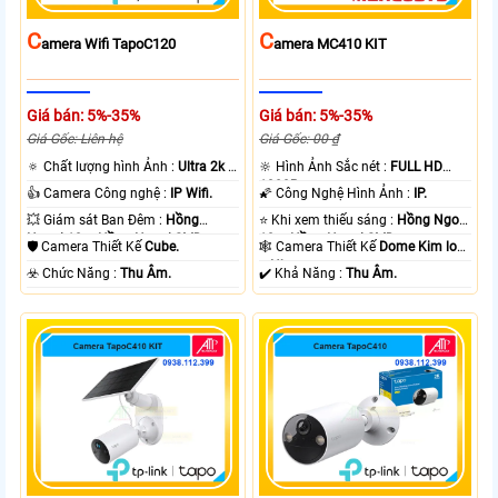
C
C
Amera Wifi TapoC120
Amera MC410 KIT
Giá bán: 5%-35%
Giá bán: 5%-35%
Giá Gốc: Liên hệ
Giá Gốc: 00 ₫
🔅 Chất lượng hình Ảnh :
Ultra 2k +
🔆 Hình Ảnh Sắc nét :
FULL HD
.
1080P .
👍 Camera Công nghệ :
IP Wifi.
🌠 Công Nghệ Hình Ảnh :
IP.
💥 Giám sát Ban Đêm :
Hồng
⭐ Khi xem thiếu sáng :
Hồng Ngoại
Ngoại 10m Hồng Ngoại SMD.
10m Hồng Ngoại SMD.
🛡 Camera Thiết Kế
Cube.
🕸️ Camera Thiết Kế
Dome Kim loại
+ Nhựa.
️☣️ Chức Năng :
Thu Âm.
️✔️ Khả Năng :
Thu Âm.