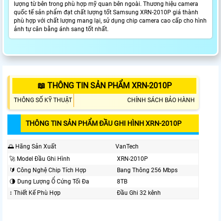
lượng từ bên trong phù hợp mỹ quan bên ngoài. Thương hiệu camera
quốc tế sản phẩm đạt chất lượng tốt Samsung XRN-2010P giá thành
phù hợp với chất lượng mang lại, sử dụng chip camera cao cấp cho hình
ảnh tự cân bằng ánh sang tốt nhất.
📖 THÔNG TIN SẢN PHẨM XRN-2010P
THÔNG SỐ KỸ THUẬT
CHÍNH SÁCH BẢO HÀNH
THÔNG TIN SẢN PHẨM ĐẦU GHI HÌNH XRN-2010P
🌅 Hãng Sản Xuất
VanTech
🚀 Model Đầu Ghi Hình
XRN-2010P
🔰 Công Nghệ Chip Tích Hợp
Bang Thông 256 Mbps
🌗 Dung Lượng Ổ Cứng Tối Đa
8TB
↕️ Thiết Kế Phù Hợp
Đầu Ghi 32 kênh