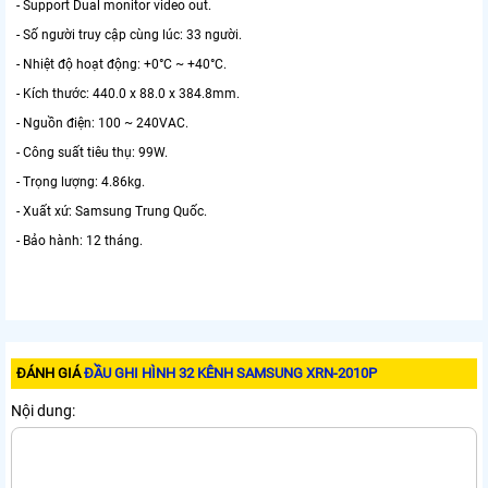
- Support Dual monitor video out.
- Số người truy cập cùng lúc: 33 người.
- Nhiệt độ hoạt động: +0°C ~ +40°C.
- Kích thước: 440.0 x 88.0 x 384.8mm.
- Nguồn điện: 100 ~ 240VAC.
- Công suất tiêu thụ: 99W.
- Trọng lượng: 4.86kg.
- Xuất xứ: Samsung Trung Quốc.
- Bảo hành: 12 tháng.
ĐÁNH GIÁ
ĐẦU GHI HÌNH 32 KÊNH SAMSUNG XRN-2010P
Nội dung: