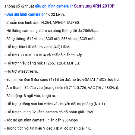
Samsung XRN-2010P
Thông số kỹ thuật
đầu ghi hình
camera IP
:
-
Đầu ghi hình
camera IP
4K 32 kênh.
- Chuẩn nén hình ảnh: H.264, MPEG-4, MJPEG.
- Hệ thống camera ghi âm có băng thông tối đa 256Mbps.
- Băng thông: 512Mbps (iSCSI off), 256Mbps (iSCSI mở).
- Hỗ trợ Ultra HD đầu ra video (4K) HDMI.
- Hỗ trợ 1 × HDMI 1 × VGA và chế độ hiển thị kép.
- Hỗ trợ nhiều bảng mã: H.265, H.264, MJPEG.
- Hỗ trợ WiseStream.
- Built-in lên đến 8 đĩa cứng (48TB tối đa), hỗ trợ e-SATAT / iSCSI lưu trữ.
- Âm thanh: 32 đầu vào (mạng), nén (G.711, G.726, AAC (16 / 48KHz)).
- Báo động: 8 ngõ vào, 4 ngõ ra.
- Hỗ trợ tự động sao lưu video và chuyển đổi dự phòng (N + 1).
- Hỗ trợ ghi hình 32 kênh camera có độ phân giải 12MP.
- Tốc độ ghi hình camera IP lên đến 256Mbps.
- Tương tích với tín hiệu Video: HDMI độ phân giải 4K.