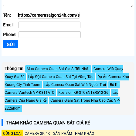
Tên:
Email:
Phone:
Thông Tin:
Mua Camera Quan Sát Gía Sỉ Tốt Nhất
Camera Wifi Quay
Xoay Gía Rẻ
Lắp Đặt Camera Quan Sát Tại Vũng Tàu
Dự Án Camera Kho
Xưởng Cty Tinh Tươm
Lắp Camera Quan Sát Wifi Ngoài Trời
Bộ Kit
Camera Vantech VP-K811ATC
Kbvision KR-STCENTER512-36
Lắp
Camera Cửa Hàng Giá Rẻ
Camera Giám Sát Trong Nhà Cao Cấp VP-
222ahdm
THAM KHẢO CAMERA QUAN SÁT GIÁ RẺ
CÙNG LOẠI
CAMERA 2K 4K
SẢN PHẨM THAM KHẢO