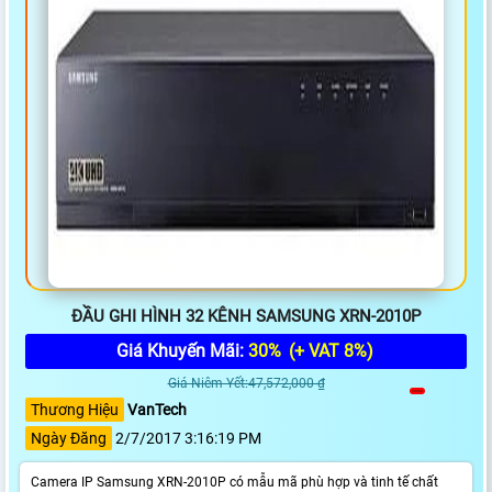
ĐẦU GHI HÌNH 32 KÊNH SAMSUNG XRN-2010P
Giá Khuyến Mãi:
30%
(+ VAT 8%)
Giá Niêm Yết:47,572,000 ₫
Thương Hiệu
VanTech
Ngày Đăng
2/7/2017 3:16:19 PM
Camera IP Samsung XRN-2010P có mẫu mã phù hợp và tinh tế chất