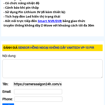
- Có chức năng nhiệt độ
- Cảnh báo khi pin thấp
- Sử dụng Pin Lithium 3V (đi kèm thiết bị)
- Tích hợp đèn Led hiển thị trạng thái
- Kết nối trực tiếp đến
Smart NVR/DVR
bằng giao thức
truyền thông không dây Z-Wave với khoảng cách tối đa 30m
ĐÁNH GIÁ
SENSOR HỒNG NGOẠI KHÔNG DÂY VANTECH VP-10 PIR
Nội dung:
Tên:
Email:
Phone: