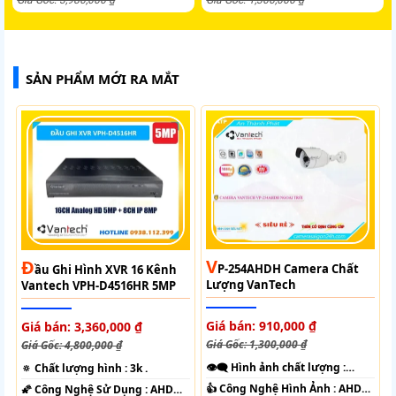
SẢN PHẨM MỚI RA MẮT
V
Đ
P-254AHDH Camera Chất
Ầu Ghi Hình XVR 16 Kênh
Lượng VanTech
Vantech VPH-D4516HR 5MP
Giá bán: 910,000 ₫
Giá bán: 3,360,000 ₫
Giá Gốc: 1,300,000 ₫
Giá Gốc: 4,800,000 ₫
👁️‍🗨 Hình ảnh chất lượng :
🔅 Chất lượng hình :
3k .
FULL HD 1080P .
👍 Công Nghệ Hình Ảnh :
AHD
🌠 Công Nghệ Sử Dụng :
AHD