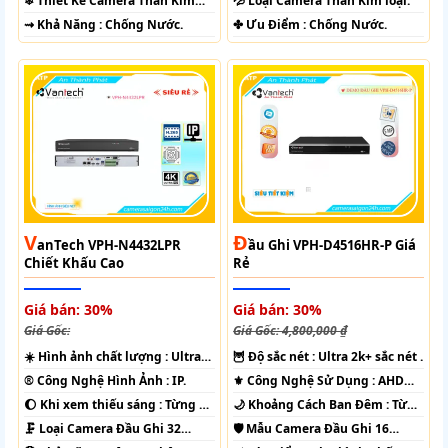
❄ Thiết Kế Camera
Thân Kim
💦 Loại Camera
Thân Kim loại.
loại.
️⇝ Khả Năng :
Chống Nước.
️✤ Ưu Điểm :
Chống Nước.
V
Đ
AnTech VPH-N4432LPR
Ầu Ghi VPH-D4516HR-P Giá
Chiết Khấu Cao
Rẻ
Giá bán: 30%
Giá bán: 30%
Giá Gốc:
Giá Gốc: 4,800,000 ₫
☀️ Hình ảnh chất lượng :
Ultra
🦉 Độ sắc nét :
Ultra 2k+ sắc nét .
4k 👍🏾 .
®️ Công Nghệ Hình Ảnh :
IP.
⚜️ Công Nghệ Sử Dụng :
AHD
CVI TVI BCS.
🌔 Khi xem thiếu sáng :
Từng Vị
🌙 Khoảng Cách Ban Đêm :
Từng
Trí Camera .
Vị Trí Camera .
🗜️ Loại Camera
Đầu Ghi 32
🛡 Mẫu Camera
Đầu Ghi 16
kênh.
kênh.