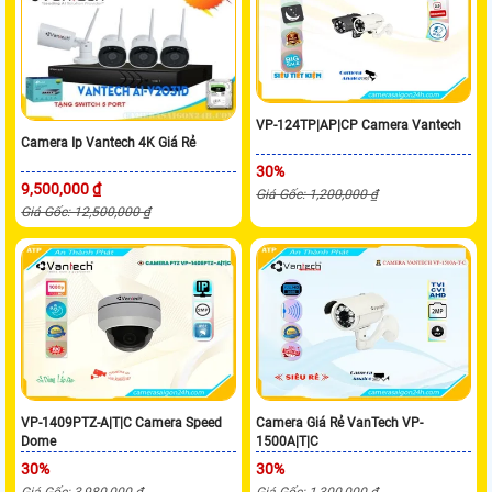
VP-124TP|AP|CP Camera Vantech
Camera Ip Vantech 4K Giá Rẻ
30%
9,500,000 ₫
Giá Gốc: 1,200,000 ₫
Giá Gốc: 12,500,000 ₫
VP-1409PTZ-A|T|C Camera Speed
Camera Giá Rẻ VanTech VP-
Dome
1500A|T|C
30%
30%
Giá Gốc: 3,980,000 ₫
Giá Gốc: 1,300,000 ₫