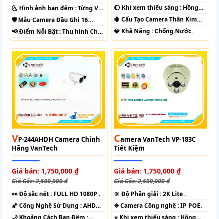
CVI TVI BCS.
CVI TVI BCS.
🌔 Khi xem thiếu sáng :
Hồng
🌜 Hình ảnh ban đêm :
Từng Vị
Ngoại 40m Hồng Ngoại Smart
Trí Camera .
🐜 Cấu Tạo Camera
Thân Kim
🛡 Mẫu Camera
Đầu Ghi 16
IR.
loại.
kênh.
️💎 Khả Năng :
Chống Nước.
️📢 Điểm Nỗi Bật :
Thu hình Chất
Lượng.
V
C
P-244AHDH Camera Chính
Amera VanTech VP-183C
Hãng VanTech
Tiết Kiệm
Giá bán: 1,750,000 ₫
Giá bán: 1,750,000 ₫
Giá Gốc: 2,500,000 ₫
Giá Gốc: 2,500,000 ₫
️👀 Độ sắc nét :
FULL HD 1080P .
🔆 Độ Phân giải :
2K Lite .
🌠 Công Nghệ Sử Dụng :
AHD
✳️ Camera Công nghệ :
IP POE.
CVI TVI BCS.
🌙 Khoảng Cách Ban Đêm :
⭐ Khi xem thiếu sáng :
Hồng