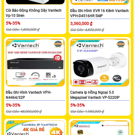
Còi Báo Động Không Dây Vantech
Đầu Ghi Hình XVR 16 Kênh Vantech
Vp-10 Siren
VPH-D4516HR 5MP
5%-35%
3,360,000 ₫
Giá Gốc: 1,800,000 ₫
Giá Gốc: 4,800,000 ₫
Đầu Ghi Hình Vantech VPH-
Camera Ip Hồng Ngoại 5.0
N4464/32P
Megapixel Vantech VP-5220IP
5%-35%
5%-35%
Giá Gốc: 48,000,000 ₫
Giá Gốc: 1,980,000 ₫