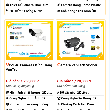
Hồng Ngoại 70m Led Array.
Ngoại 30m Led Array.
🕸️ Thiết Kế Camera
Thân Kim
🕉️ Camera Dòng
Dome Plastic.
loại.
️🎙 Ưu Điểm :
Chống Nước.
️⌘ Khả Năng :
Thu hình Ổn
Định.
V
C
P-154C Camera Chính Hãng
Amera VanTech VP-151C
VanTech
Giá bán: 1,750,000 ₫
Giá bán: 1,120,000 ₫
Giá Gốc: 2,500,000 ₫
Giá Gốc: 1,600,000 ₫
💯 Hình ảnh chất lượng :
2K Lite
️⚡ Độ sắc nét :
2K Lite .
.
⚛️ Công Nghệ Hình Ảnh :
IP
🏆 Công Nghệ Sử Dụng :
IP
POE.
POE.
🔴 Khi xem thiếu sáng :
Hồng
🔅 Khoảng Cách Ban Đêm :
Ngoại 60m Led Array.
Hồng Ngoại 40m ONVIF.