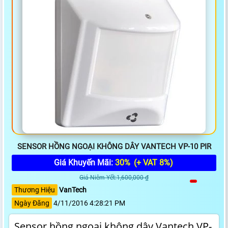
SENSOR HỒNG NGOẠI KHÔNG DÂY VANTECH VP-10 PIR
Giá Khuyến Mãi:
30%
(+ VAT 8%)
Giá Niêm Yết:1,600,000 ₫
Thương Hiệu
VanTech
Ngày Đăng
4/11/2016 4:28:21 PM
Sensor hồng ngoại không dây Vantech VP-