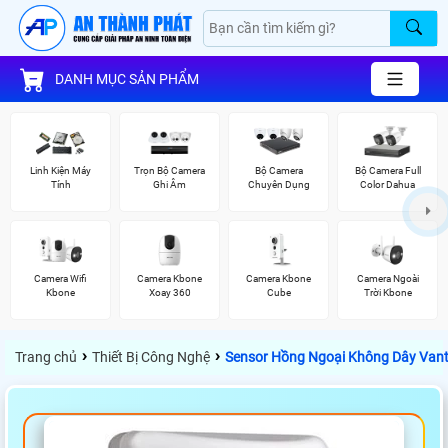
DANH MỤC SẢN PHẨM
Linh Kiện Máy
Trọn Bộ Camera
Bộ Camera
Bộ Camera Full
Tính
Ghi Âm
Chuyên Dụng
Color Dahua
Camera Wifi
Camera Kbone
Camera Kbone
Camera Ngoài
Kbone
Xoay 360
Cube
Trời Kbone
›
›
Trang chủ
Thiết Bị Công Nghệ
Sensor Hồng Ngoại Không Dây Vant