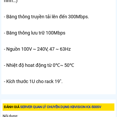
hình…)
- Băng thông truyền tải lên đến 300Mbps.
- Băng thông lưu trữ 100Mbps
- Nguồn 100V ~ 240V, 47 ~ 63Hz
- Nhiệt độ hoat động từ 0℃~ 50℃
- Kích thước 1U cho rack 19″.
ĐÁNH GIÁ
SERVER QUAN LÝ CHUYÊN DỤNG KBVISION KX-500SV
Nội dung: