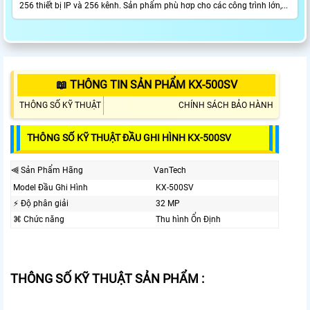
256 thiết bị IP và 256 kênh. Sản phẩm phù hơp cho các công trình lớn,...
📖 THÔNG TIN SẢN PHẨM KX-500SV
THÔNG SỐ KỸ THUẬT
CHÍNH SÁCH BẢO HÀNH
THÔNG SỐ KỸ THUẬT ĐẦU GHI HÌNH KX-500SV
⫷ Sản Phẩm Hãng
VanTech
Model Đầu Ghi Hình
KX-500SV
️⚡ Độ phân giải
32 MP
⌘ Chức năng
Thu hình Ổn Định
THÔNG SỐ KỸ THUẬT SẢN PHẨM :