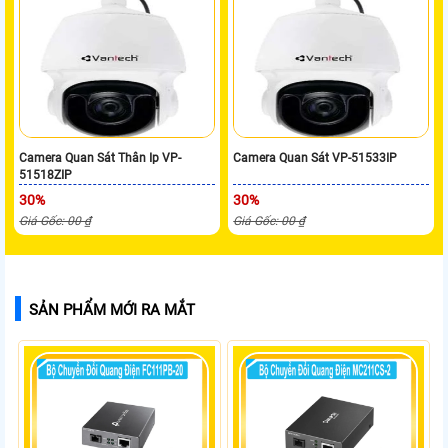
Camera Quan Sát Thân Ip VP-
Camera Quan Sát VP-51533IP
51518ZIP
30%
30%
Giá Gốc: 00 ₫
Giá Gốc: 00 ₫
SẢN PHẨM MỚI RA MẮT