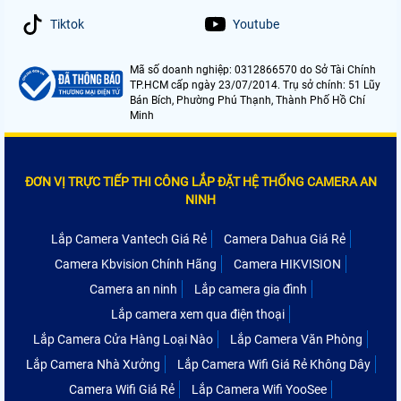
Tiktok
Youtube
Mã số doanh nghiệp: 0312866570 do Sở Tài Chính
TP.HCM cấp ngày 23/07/2014. Trụ sở chính: 51 Lũy
Bán Bích, Phường Phú Thạnh, Thành Phố Hồ Chí
Minh
ĐƠN VỊ TRỰC TIẾP THI CÔNG LẮP ĐẶT HỆ THỐNG CAMERA AN
NINH
Lắp Camera Vantech Giá Rẻ
Camera Dahua Giá Rẻ
Camera Kbvision Chính Hãng
Camera HIKVISION
Camera an ninh
Lắp camera gia đình
Lắp camera xem qua điện thoại
Lắp Camera Cửa Hàng Loại Nào
Lắp Camera Văn Phòng
Lắp Camera Nhà Xưởng
Lắp Camera Wifi Giá Rẻ Không Dây
Camera Wifi Giá Rẻ
Lắp Camera Wifi YooSee