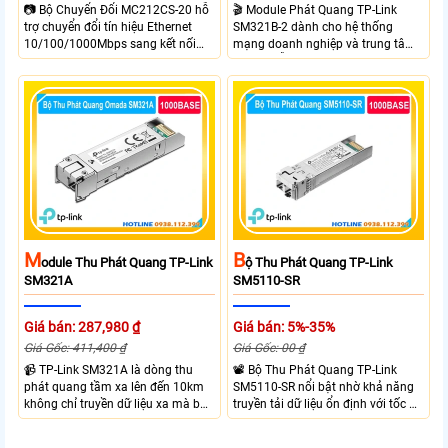
🎬 Module Phát Quang TP-Link
📷 Bộ Chuyển Đổi MC212CS-20 hỗ
SM321B-2 dành cho hệ thống
trợ chuyển đổi tín hiệu Ethernet
mạng doanh nghiệp và trung tâm
10/100/1000Mbps sang kết nối
dữ liệu hỗ trợ tốc độ truyền tải
cáp quang Gigabit Single Mode SC
1.25Gbps, truyền xa đến 2km trên
WDM hai chiều. Trang bị 1 cổng
cáp quang Single-Mode
RJ45 Gigabit Auto MDI/MDIX và 1
cổng SC Gigabit truyền dữ liệu hai
chiều đồng thời với khoảng cách
lên đến 20km. Sử dụng bước sóng
Tx 1550nm, Rx 1310nm và hỗ trợ
khung gắn TL FC1420 để đặt trên
kệ.
M
B
Odule Thu Phát Quang TP-Link
Ộ Thu Phát Quang TP-Link
SM321A
SM5110-SR
Giá bán: 287,980 ₫
Giá bán: 5%-35%
Giá Gốc: 411,400 ₫
Giá Gốc: 00 ₫
📹 TP-Link SM321A là dòng thu
📽 Bộ Thu Phát Quang TP-Link
phát quang tầm xa lên đến 10km
SM5110-SR nổi bật nhờ khả năng
không chỉ truyền dữ liệu xa mà bộ
truyền tải dữ liệu ổn định với tốc độ
thu phát quang này của TP-Link
cao lên đến 10Gbps và truyền tải đi
còn có tốc đọ truyền tải cao lên
xa tới 10Km và bước sóng 8 nano