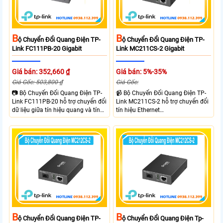
B
B
Ộ Chuyển Đổi Quang Điện TP-
Ộ Chuyển Đổi Quang Điện TP-
Link FC111PB-20 Gigabit
Link MC211CS-2 Gigabit
Giá bán: 352,660 ₫
Giá bán: 5%-35%
Giá Gốc: 503,800 ₫
Giá Gốc:
📷 Bộ Chuyển Đổi Quang Điện TP-
📹 Bộ Chuyển Đổi Quang Điện TP-
Link FC111PB-20 hỗ trợ chuyển đổi
Link MC211CS-2 hỗ trợ chuyển đổi
dữ liệu giữa tín hiệu quang và tín
tín hiệu Ethernet
hiệu điện với tốc độ 10/100Mbps,
10/100/1000Mbps sang kết nối
mở rộng khoảng cách truyền lên
cáp quang Gigabit Single Mode SC
đến 20km. Công nghệ WDM cho
WDM hai chiều. Trang bị 1 cổng
phép truyền nhận dữ liệu trên một
RJ45 Gigabit Auto MDI/MDIX và 1
sợi quang.
cổng SC Gigabit, hỗ trợ truyền dữ
liệu hai chiều đồng thời lên đến
20km.
B
B
Ộ Chuyển Đổi Quang Điện TP-
Ộ Chuyển Đổi Quang Điện Tp-