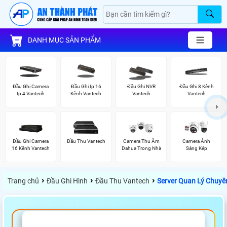
DANH MỤC SẢN PHẨM
Đầu Ghi Camera
Đầu Ghi Ip 16
Đầu Ghi NVR
Đầu Ghi 8 Kênh
Ip 4 Vantech
Kênh Vantech
Vantech
Vantech
Đầu Ghi Camera
Đầu Thu Vantech
Camera Thu Âm
Camera Ánh
16 Kênh Vantech
Dahua Trong Nhà
Sáng Kép
›
›
›
Trang chủ
Đầu Ghi Hình
Đầu Thu Vantech
Server Quan Lý Chuyê