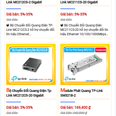
Link MC212CS-2 Gigabit
Link MC211CS-20 Gigabit
Giá bán: 5%-35%
Giá bán: 5%-35%
Giá Gốc:
Giá Gốc:
📽 Bộ Chuyển Đổi Quang Điện TP-
📽 Bộ Chuyển Đổi Quang Điện
Link MC212CS-2 hỗ trợ chuyển đổi
MC211CS-20 hỗ trợ chuyển đổi tín
tín hiệu Ethernet
hiệu Ethernet 10/100/1000Mbps
10/100/1000Mbps sang kết nối
sang kết nối cáp quang Gigabit
cáp quang Gigabit Single Mode SC
Single Mode SC WDM hai chiều.
WDM hai chiều. Trang bị 1 cổng
Trang bị 1 cổng RJ45 Gigabit Auto
RJ45 Gigabit Auto MDI/MDIX và 1
MDI/MDIX và 1 cổng SC Gigabit hỗ
cổng SC Gigabit truyền dữ liệu hai
trợ truyền dữ liệu hai chiều đồng
chiều đồng thời lên đến 20km.
thời lên đến 20km.
M
B
Odule Phát Quang TP-Link
Ộ Chuyển Đổi Quang Điện Tp-
SM321B-2
Link MC212CS-20 Gigabit
Giá bán: 169,400 ₫
Giá bán: 5%-35%
Giá Gốc: 242,000 ₫
Giá Gốc: