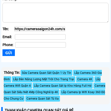
Tên:
Email:
Phone:
Thông Tin:
Sửa Camera Quan Sát Quận 1 Uy Tín
Lắp Camera 360 Gia
Đình
Lắp Đèn Năng Lượng Mặt Trời Cho Trang Trại
Camera 4K
Lắp
Camera Wifi Quận 4
Lắp Camera Quan Sát Ip Kho Hàng Full Hd
Camera
Quan Sát Siêu Nét 4Mp Công Nghê Ip 4K
Lắp Camera Ip Wifi Xoay 360 Độ
Cho Chung Cư
Camera Quan Sát Từ Xa
THAM KHẢO CAMERA QUAN SÁT GIÁ RẺ