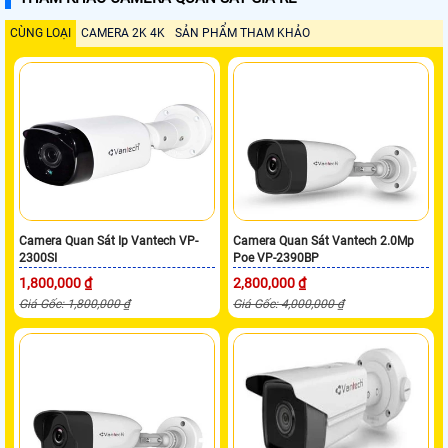
CÙNG LOẠI
CAMERA 2K 4K
SẢN PHẨM THAM KHẢO
Camera Quan Sát Ip Vantech VP-
Camera Quan Sát Vantech 2.0Mp
2300SI
Poe VP-2390BP
1,800,000 ₫
2,800,000 ₫
Giá Gốc: 1,800,000 ₫
Giá Gốc: 4,000,000 ₫