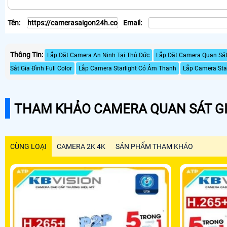
Tên:
Email:
Thông Tin:
Lắp Đặt Camera An Ninh Tại Thủ Đức
Lắp Đặt Camera Quan Sá
Sát Gia Đình Full Color
Lắp Camera Starlight Có Âm Thanh
Lắp Camera Sta
THAM KHẢO CAMERA QUAN SÁT GI
CÙNG LOẠI
CAMERA 2K 4K
SẢN PHẨM THAM KHẢO