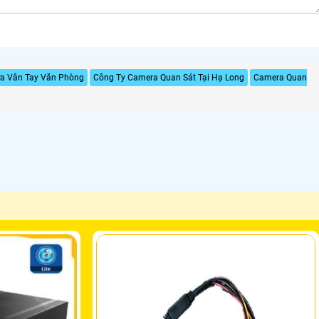
a Vân Tay Văn Phòng
Công Ty Camera Quan Sát Tại Hạ Long
Camera Quan