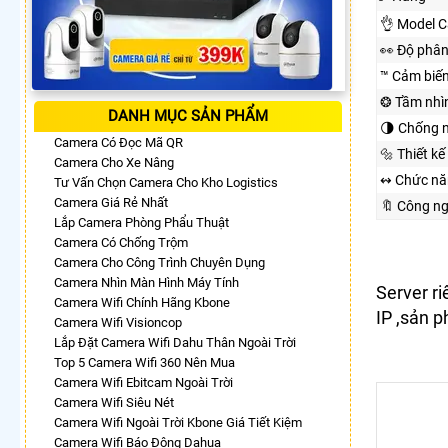
👌 Model 
️👀 Độ phân
™️ Cảm biế
❂ Tầm nhì
DANH MỤC SẢN PHẨM
🌗 Chống 
Camera Có Đọc Mã QR
🔩 Thiết kế
Camera Cho Xe Nâng
↭ Chức nă
Tư Vấn Chọn Camera Cho Kho Logistics
Camera Giá Rẻ Nhất
🔖 Công n
Lắp Camera Phòng Phẩu Thuật
Camera Có Chống Trộm
Camera Cho Công Trình Chuyên Dụng
Camera Nhìn Màn Hình Máy Tính
Server r
Camera Wifi Chính Hãng Kbone
IP ,sản p
Camera Wifi Visioncop
Lắp Đặt Camera Wifi Dahu Thân Ngoài Trời
Top 5 Camera Wifi 360 Nên Mua
Camera Wifi Ebitcam Ngoài Trời
Camera Wifi Siêu Nét
Camera Wifi Ngoài Trời Kbone Giá Tiết Kiệm
Camera Wifi Báo Động Dahua