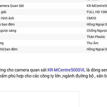
Camera Quan Sát
KR-MCentre
 giải
FULL HD 108
n hình ảnh
CMOS
n ban đêm
Hồng Ngoại 
ngược sáng
Chống Ngược
Thân Plastic
ng
Thu Âm
ghệ ban đêm
Hồng Ngoại 
iêng cho camera quan sát
KR-MCentre500SVL
là dòng se
hẩm phù hợp cho các công ty lớn ,ngành đường bộ , sân ba