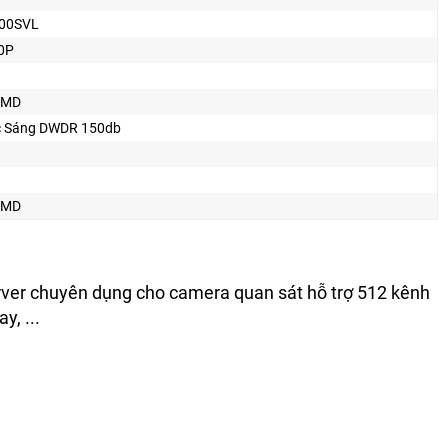
500SVL
0P
SMD
 Sáng DWDR 150db
SMD
rver chuyên dụng cho camera quan sát hỗ trợ 512 kênh
y, ...