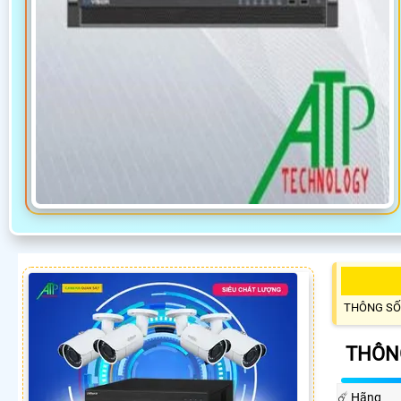
THÔNG SỐ
THÔN
☄️ Hãng