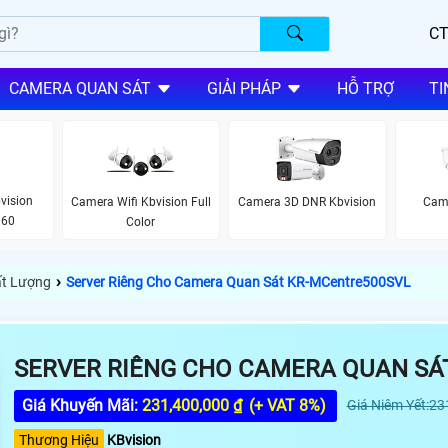
CT
CAMERA QUAN SÁT
GIẢI PHÁP
HỖ TRỢ
TI
vision
Camera Wifi Kbvision Full
Camera 3D DNR Kbvision
Came
360
Color
›
ất Lượng
Server Riêng Cho Camera Quan Sát KR-MCentre500SVL
SERVER RIÊNG CHO CAMERA QUAN SÁ
Giá Khuyến Mãi:
231,400,000 ₫
(+ VAT 8%)
Giá Niêm Yết:23
Thương Hiệu
KBvision