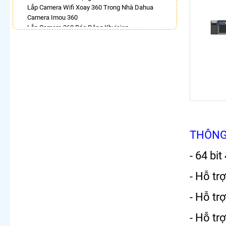
Lắp Camera Wifi Xoay 360 Trong Nhà Dahua
Camera Imou 360
Lắp Camera 360 Báo Động Kbvision
Camera Ezviz Xoay 360 Trong Nhà
Lắp Camera Imou Xoay 360 Trong Nhà
Lắp Camera Samsung Xoay 360
Camera Xoay 360 Hikvision
LẮP CAMERA THEO NHU CẦU
Lắp Camera Văn Phòng Giá Rẻ
Lắp Camera Nhà Xưởng Giá Rẻ
Lắp Camera Gia Đình Giá Rẻ
Lắp Camera Kho Hàng Giá Rẻ
THÔNG
Lắp Camera Cửa Hàng Giá Rẻ
Lắp Camera Wifi Giá Rẻ Chính Hãng
- 64 bi
Lắp Camera Công Trình Giá Rẻ
Camera 360 Giá Rẻ
- Hỗ tr
- Hỗ tr
- Hỗ tr