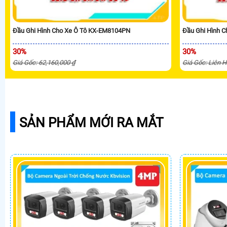
Đầu Ghi Hình Cho Xe Ô Tô KX-EM8104PN
Đầu Ghi Hình 
30%
30%
Giá Gốc: 62,160,000 ₫
Giá Gốc: Liên 
SẢN PHẨM MỚI RA MẮT