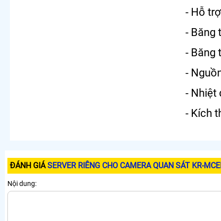
- Hỗ tr
- Băng 
- Băng 
- Nguồ
- Nhiệ
- Kích 
ĐÁNH GIÁ
SERVER RIÊNG CHO CAMERA QUAN SÁT KR-MC
Nội dung: