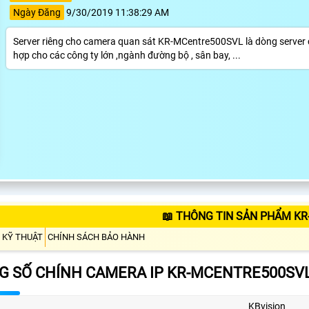
Ngày Đăng
9/30/2019 11:38:29 AM
Server riêng cho camera quan sát KR-MCentre500SVL là dòng server 
hợp cho các công ty lớn ,ngành đường bộ , sân bay, ...
📖 THÔNG TIN SẢN PHẨM K
 KỸ THUẬT
CHÍNH SÁCH BẢO HÀNH
G SỐ CHÍNH CAMERA IP KR-MCENTRE500SV
KBvision