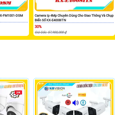
 KX-FM1001-DSM
Camera Ip 4Mp Chuyên Dùng Cho Giao Thông Và Chụp
Biển Số KX-E4008ITN
30%
Giá Gốc: 57,900,000 ₫