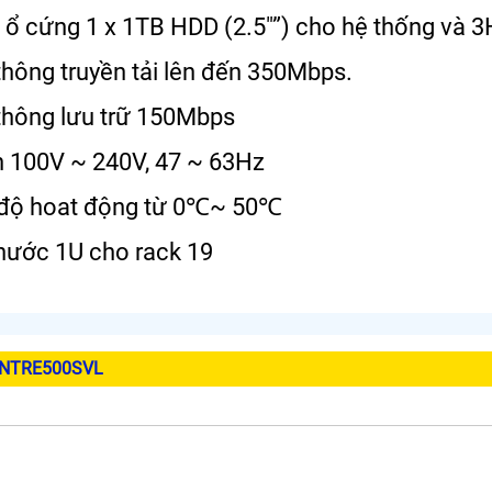
ợ ổ cứng 1 x 1TB HDD (2.5″”) cho hệ thống và 3
thông truyền tải lên đến 350Mbps.
thông lưu trữ 150Mbps
n 100V ~ 240V, 47 ~ 63Hz
t độ hoat động từ 0℃~ 50℃
thước 1U cho rack 19
ENTRE500SVL