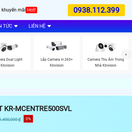
0938.112.399
 khuyến mãi
Hot!
N TỨC
LIÊN HỆ
ra Dual Light
Lắp Camera H.265+
Camera Thu Âm Trong
Kbvision
Kbvision
Nhà Kbvision
T KR-MCENTRE500SVL
0%
1,400,000 ₫