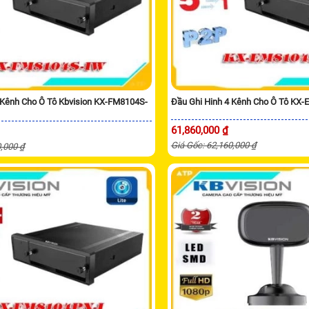
 Kênh Cho Ô Tô Kbvision KX-FM8104S-
Đầu Ghi Hinh 4 Kênh Cho Ô Tô KX
61,860,000 ₫
Giá Gốc: 62,160,000 ₫
0,000 ₫