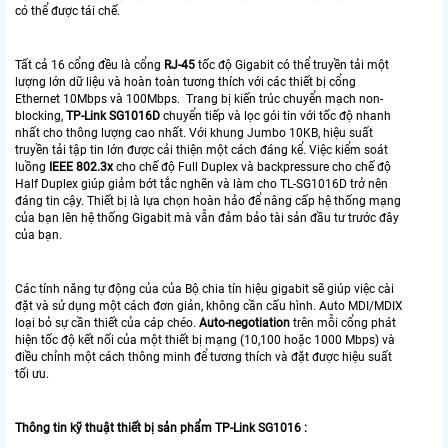
có thể được tái chế.
Tất cả 16 cổng đều là cổng
RJ-45
tốc độ Gigabit có thể truyền tải một
lượng lớn dữ liệu và hoàn toàn tương thích với các thiết bị cổng
Ethernet 10Mbps và 100Mbps. Trang bị kiến trúc chuyển mạch non-
blocking,
TP-Link SG1016D
chuyển tiếp và lọc gói tin với tốc độ nhanh
nhất cho thông lượng cao nhất. Với khung Jumbo 10KB, hiệu suất
truyền tải tập tin lớn được cải thiện một cách đáng kể. Việc kiểm soát
luồng
IEEE 802.3x
cho chế độ Full Duplex và backpressure cho chế độ
Half Duplex giúp giảm bớt tắc nghẽn và làm cho TL-SG1016D trở nên
đáng tin cậy. Thiết bị là lựa chọn hoàn hảo để nâng cấp hệ thống mạng
của bạn lên hệ thống Gigabit mà vẫn đảm bảo tài sản đầu tư trước đây
của bạn.
Các tính năng tự động của của Bộ chia tín hiệu gigabit sẽ giúp việc cài
đặt và sử dụng một cách đơn giản, không cần cấu hình. Auto MDI/MDIX
loại bỏ sự cần thiết của cáp chéo.
Auto-negotiation
trên mỗi cổng phát
hiện tốc độ kết nối của một thiết bị mạng (10,100 hoặc 1000 Mbps) và
điều chỉnh một cách thông minh để tương thích và đặt được hiệu suất
tối ưu.
Thông tin kỹ thuật thiết bị sản phẩm TP-Link SG1016 :