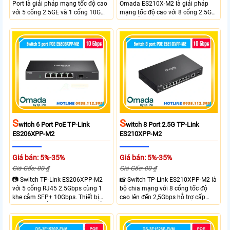
Port là giải pháp mạng tốc độ cao
Omada ES210X-M2 là giải pháp
với 5 cổng 2.5GE và 1 cổng 10G
mạng tốc độ cao với 8 cổng 2.5GE
SFP+, đáp ứng nhu cầu truyền tải
và 2 cổng 10G SFP+ đáp ứng nhu
dữ liệu lớn sở hữu băng thông
cầu truyền tải dữ liệu lớn sở hữu
chuyển mạch 45Gbps cùng tốc độ
băng thông chuyển mạch 80Gbps
chuyển tiếp 33.48Mpps, mang lại
tốc độ chuyển tiếp 59.52Mpps
hiệu suất ổn định cho doanh
mang lại kết nối ổn định cho
nghiệp văn phòng và hệ thống
doanh nghiệp văn phòng và hệ
mạng hiện đại.
thống mạng hiện đại.
S
S
Witch 6 Port PoE TP-Link
Witch 8 Port 2.5G TP-Link
ES206XPP-M2
ES210XPP-M2
Giá bán: 5%-35%
Giá bán: 5%-35%
Giá Gốc: 00 ₫
Giá Gốc: 00 ₫
📷 Switch TP-Link ES206XPP-M2
📸 Switch TP-Link ES210XPP-M2 là
với 5 cổng RJ45 2.5Gbps cùng 1
bộ chia mạng với 8 cổng tốc độ
khe cắm SFP+ 10Gbps. Thiết bị
cao lên đến 2,5Gbps hỗ trợ cấp
tích hợp 4 cổng PoE++ đạt chuẩn
nguồn và mạng cho đầu ghi hình
802.3af/at/bt tổng công suất
từ xa nhờ công suất POE lên đến
120W cấp nguồn đến 90W mỗi