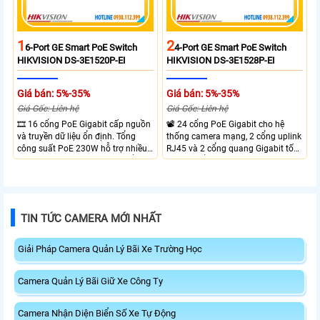
1
2
6-Port GE Smart PoE Switch
4-Port GE Smart PoE Switch
HIKVISION DS-3E1520P-EI
HIKVISION DS-3E1528P-EI
Giá bán: 5%-35%
Giá bán: 5%-35%
Giá Gốc: Liên hệ
Giá Gốc: Liên hệ
🎞 16 cổng PoE Gigabit cấp nguồn
📽 24 cổng PoE Gigabit cho hệ
và truyền dữ liệu ổn định. Tổng
thống camera mạng, 2 cổng uplink
công suất PoE 230W hỗ trợ nhiều
RJ45 và 2 cổng quang Gigabit tốc
thiết bị cùng lúc. Tốc độ chuyển
độ cao, Tổng công suất PoE 370W
mạch 68Gbps đảm bảo hiệu suất
cấp nguồn nhiều thiết bị.
cao ổn định. Hỗ trợ truyền PoE xa
lên đến 300m cho hệ thống
camera.
TIN TỨC CAMERA MỚI NHẤT
Giải Pháp Camera Quản Lý Bãi Xe Trường Học
Camera Quản Lý Bãi Giữ Xe Công Ty
Camera Nhận Diện Biển Số Xe Tự Động