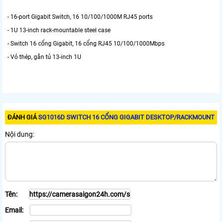
- 16-port Gigabit Switch, 16 10/100/1000M RJ45 ports
- 1U 13-inch rack-mountable steel case
- Switch 16 cổng Gigabit, 16 cổng RJ45 10/100/1000Mbps
- Vỏ thép, gắn tủ 13-inch 1U
ĐÁNH GIÁ
SG1016D SWITCH 16 CỔNG GIGABIT DESKTOP/RACKMOUNT
Nội dung:
Tên:
Email: