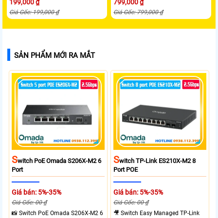
199,000 ₫
799,000 ₫
Giá Gốc: 199,000 ₫
Giá Gốc: 799,000 ₫
SẢN PHẨM MỚI RA MẮT
S
S
Witch PoE Omada S206X-M2 6
Witch TP-Link ES210X-M2 8
Port
Port POE
Giá bán: 5%-35%
Giá bán: 5%-35%
Giá Gốc: 00 ₫
Giá Gốc: 00 ₫
📸 Switch PoE Omada S206X-M2 6
🎥 Switch Easy Managed TP-Link