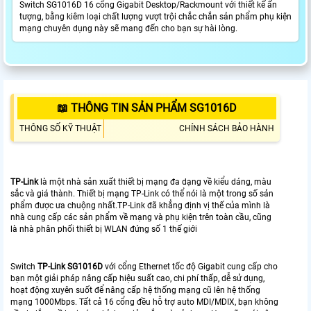
Switch SG1016D 16 cổng Gigabit Desktop/Rackmount với thiết kế ấn
tượng, bằng kiêm loại chất lượng vượt trội chắc chắn sản phẩm phụ kiện
mạng chuyên dụng này sẽ mang đến cho bạn sự hài lòng.
📖 THÔNG TIN SẢN PHẨM SG1016D
THÔNG SỐ KỸ THUẬT
CHÍNH SÁCH BẢO HÀNH
TP-Link
là một nhà sản xuất thiết bị mạng đa dạng về kiểu dáng, màu
sắc và giá thành. Thiết bị mạng TP-Link có thể nói là một trong số sản
phẩm được ưa chuộng nhất.TP-Link đã khẳng định vị thế của mình là
nhà cung cấp các sản phẩm về mạng và phụ kiện trên toàn cầu, cũng
là nhà phân phối thiết bị WLAN đứng số 1 thế giới
Switch
TP-Link SG1016D
với cổng Ethernet tốc độ Gigabit cung cấp cho
bạn một giải pháp nâng cấp hiệu suất cao, chi phí thấp, dễ sử dụng,
hoạt động xuyên suốt để nâng cấp hệ thống mạng cũ lên hệ thống
mạng 1000Mbps. Tất cả 16 cổng đều hỗ trợ auto MDI/MDIX, bạn không