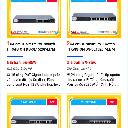
cổng đáp ứng tốt hệ thống camera
IP và WiFi hiệu suất cao.
1
2
6-Port GE Smart PoE Switch
4-Port GE Smart PoE Switch
HIKVISION DS-3E1520P-EI/M
HIKVISION DS-3E1528P-EI/M
Giá bán: 5%-35%
Giá bán: 5%-35%
Giá Gốc: Liên hệ
Giá Gốc: Liên hệ
🎞 16 cổng PoE Gigabit cấp nguồn
🎥 24 cổng Gigabit PoE cấp nguồn
và truyền dữ liệu ổn định. Tổng
cho camera IP. Tổng công suất
công suất PoE 125W phù hợp hệ
PoE lên đến 230W ổn định. Hỗ trợ
thống camera IP vừa. 2 cổng RJ45
truyền PoE xa đến 300 mét. Băng
Gigabit và 2 cổng quang SFP mở
thông chuyển mạch đạt 68 Gbps
rộng linh hoạt. Hỗ trợ truyền PoE
mạnh mẽ.
xa tối đa lên đến 300 mét.