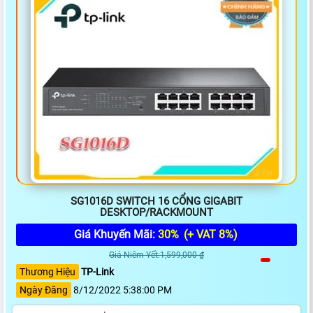
SG1016D SWITCH 16 CỔNG GIGABIT
DESKTOP/RACKMOUNT
Giá Khuyến Mãi:
30%
(+ VAT 8%)
Giá Niêm Yết:1,599,000 ₫
Thương Hiệu
TP-Link
Ngày Đăng
8/12/2022 5:38:00 PM