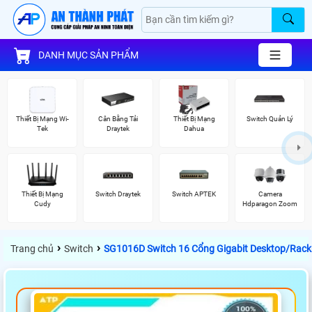
DANH MỤC SẢN PHẨM
Thiết Bị Mạng Wi-
Cân Bằng Tải
Thiết Bị Mạng
Switch Quản Lý
Tek
Draytek
Dahua
Thiết Bị Mạng
Switch Draytek
Switch APTEK
Camera
Cudy
Hdparagon Zoom
›
›
Trang chủ
Switch
SG1016D Switch 16 Cổng Gigabit Desktop/Rac