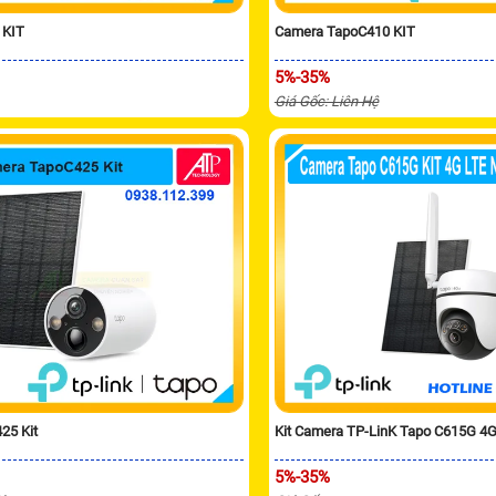
 KIT
Camera TapoC410 KIT
5%-35%
Giá Gốc: Liên Hệ
25 Kit
Kit Camera TP-LinK Tapo C615G 4G
5%-35%