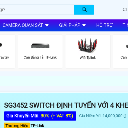
CT
CAMERA QUAN SÁT
GIẢI PHÁP
HỖ TRỢ
TI
raytek
Cân Bằng Tải TP-Link
Cân 
Wifi Tplink
SG3452 SWITCH ĐỊNH TUYẾN VỚI 4 KHE
Giá Khuyến Mãi:
30%
(+ VAT 8%)
Giá Niêm Yết:14,000,000 ₫
Thương Hiệu
TP-Link