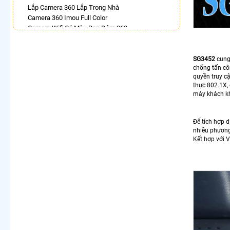
Lắp Camera 360 Lắp Trong Nhà
Camera 360 Imou Full Color
Camera Wifi Có Màu Ban Đêm 360
Camera Dahua Xoay 360
Lắp Camera 360 Có Chống Trộm
Top 5 Camera Wifi 360 Nên Mua
SG3452
cung
chống tấn cô
Camera 360 Có Màu Ban Đêm Ezviz
quyền truy cậ
Camera 360 Ezviz Ngoài Trời
thực 802.1X,
máy khách kh
LẮP CAMERA THEO NHU CẦU
Lắp Camera Văn Phòng Giá Rẻ
Lắp Camera Nhà Xưởng Giá Rẻ
Để tích hợp d
nhiều phương
Lắp Camera Gia Đình Giá Rẻ
Kết hợp với 
Lắp Camera Kho Hàng Giá Rẻ
Lắp Camera Cửa Hàng Giá Rẻ
Lắp Camera Wifi Giá Rẻ Chính Hãng
Lắp Camera Công Trình Giá Rẻ
Camera 360 Giá Rẻ