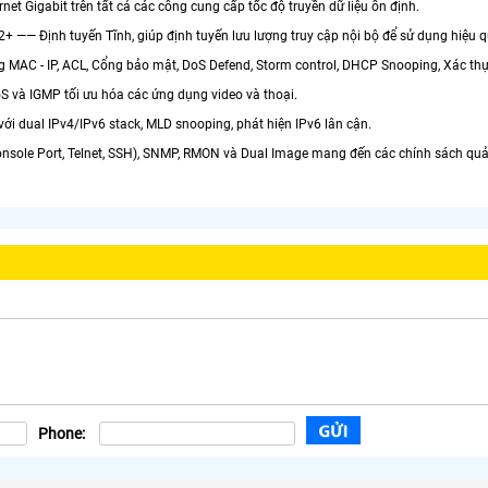
ernet Gigabit trên tất cả các cổng cung cấp tốc độ truyền dữ liệu ổn định.
L2+ —— Định tuyến Tĩnh, giúp định tuyến lưu lượng truy cập nội bộ để sử dụng hiệu
ổng MAC - IP, ACL, Cổng bảo mật, DoS Defend, Storm control, DHCP Snooping, Xác 
oS và IGMP tối ưu hóa các ứng dụng video và thoại.
 với dual IPv4/IPv6 stack, MLD snooping, phát hiện IPv6 lân cận.
Console Port, Telnet, SSH), SNMP, RMON và Dual Image mang đến các chính sách quả
Phone: