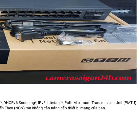
L*, DHCPv6 Snooping*, IPv6 Interface*, Path Maximum Transmission Unit (PMTU)
iếp Theo (NGN) mà không cần nâng cấp thiết bị mạng của bạn.