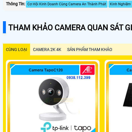
Thông Tin:
Cơ Hội Kinh Doanh Cùng Camera An Thành Phát
Kinh Nghiệm 
THAM KHẢO CAMERA QUAN SÁT GI
CÙNG LOẠI
CAMERA 2K 4K
SẢN PHẨM THAM KHẢO