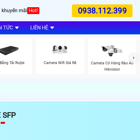
0938.112.399
 khuyến mãi
Hot!
N TỨC
LIÊN HỆ
Bằng Tải Ruijie
Camera Wifi Giá Rẻ
Camera Có Hàng Rào Ảo
Hikvision
 SFP