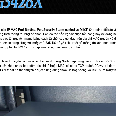
 cấp
IP-MAC-Port Binding, Port Security, Storm control
và DHCP Snooping để bảo vệ c
ng DoS thông thường để chọn. Bạn có thể bảo vệ các cuộc tấn công này dễ dàng hơn 
p vào tài nguyên mạng bằng cách từ chối các gói dựa trên địa chỉ MAC nguồn và đí
 được sử dụng cùng với máy chủ
RADIUS
để yêu cầu một số thông tin xác thực trư
ông phải là 802.1X truy cập vào tài nguyên mạng cụ thể.
ịch vụ thoại, dữ liệu và video trên một mạng, Switch áp dụng các chính sách QoS ph
 tiện khác nhau bao gồm địa chỉ IP hoặc MAC, số cổng TCP hoặc UDP, v.v., để đảm 
VLAN thoại hỗ trợ chuyển đổi, các ứng dụng thoại sẽ hoạt động với hiệu suất mượt 