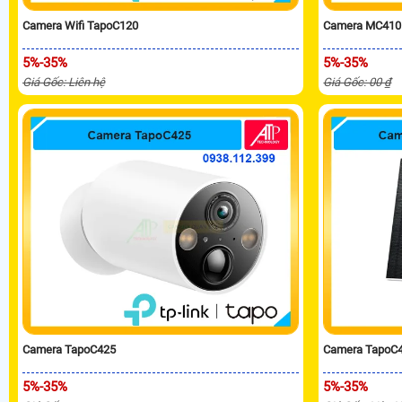
Camera Wifi TapoC120
Camera MC410
5%-35%
5%-35%
Giá Gốc: Liên hệ
Giá Gốc: 00 ₫
Camera TapoC425
Camera TapoC4
5%-35%
5%-35%