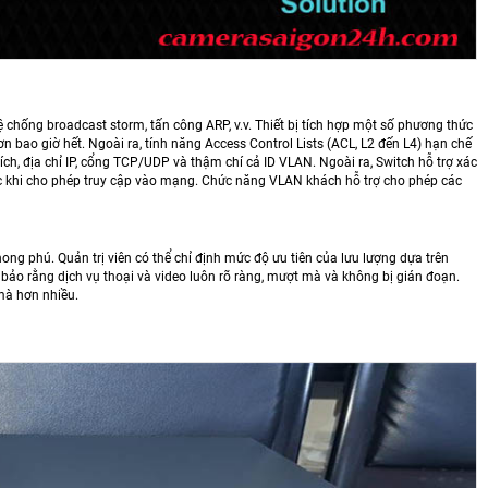
hống broadcast storm, tấn công ARP, v.v. Thiết bị tích hợp một số phương thức
bao giờ hết. Ngoài ra, tính năng Access Control Lists (ACL, L2 đến L4) hạn chế
ch, địa chỉ IP, cổng TCP/UDP và thậm chí cả ID VLAN. Ngoài ra, Switch hỗ trợ xác
ớc khi cho phép truy cập vào mạng. Chức năng VLAN khách hỗ trợ cho phép các
ong phú. Quản trị viên có thể chỉ định mức độ ưu tiên của lưu lượng dựa trên
bảo rằng dịch vụ thoại và video luôn rõ ràng, mượt mà và không bị gián đoạn.
mà hơn nhiều.