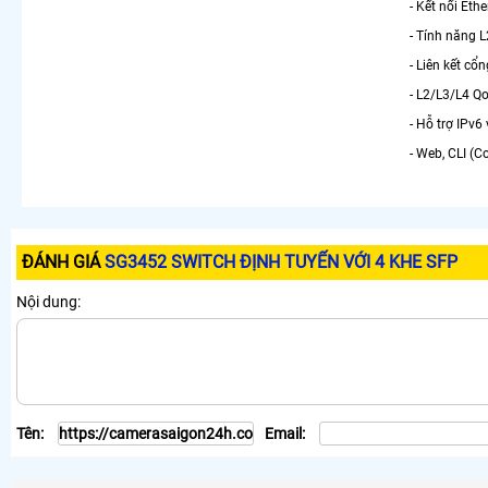
- Kết nối Eth
- Tính năng 
- Liên kết c
- L2/L3/L4 Q
- Hỗ trợ IPv6
- Web, CLI (
ĐÁNH GIÁ
SG3452 SWITCH ĐỊNH TUYẾN VỚI 4 KHE SFP
Nội dung:
Tên:
Email: