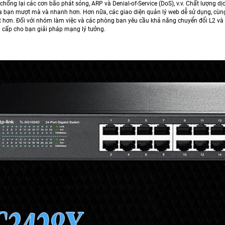
chống lại các cơn bão phát sóng, ARP và Denial-of-Service (DoS), v.v. Chất lượng d
của bạn mượt mà và nhanh hơn. Hơn nữa, các giao diện quản lý web dễ sử dụng, cùng
t hơn. Đối với nhóm làm việc và các phòng ban yêu cầu khả năng chuyển đổi L2 và g
 cấp cho bạn giải pháp mạng lý tưởng.