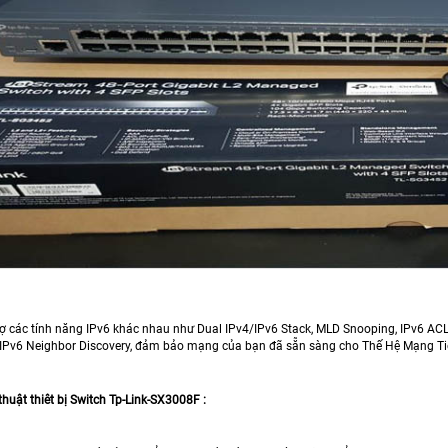
ợ các tính năng IPv6 khác nhau như Dual IPv4/IPv6 Stack, MLD Snooping, IPv6 AC
 IPv6 Neighbor Discovery, đảm bảo mạng của bạn đã sẵn sàng cho Thế Hệ Mạng T
thuật thiêt bị Switch Tp-Link-SX3008F :