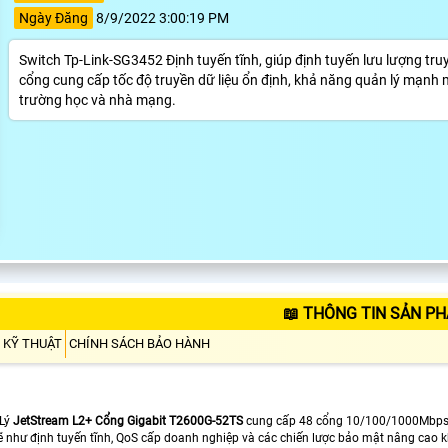
Ngày Đăng
8/9/2022 3:00:19 PM
Switch Tp-Link-SG3452 Định tuyến tĩnh, giúp định tuyến lưu lượng tru
cổng cung cấp tốc độ truyền dữ liệu ổn định, khả năng quản lý mạnh 
trường học và nhà mạng.
📖 THÔNG TIN SẢN P
 KỸ THUẬT
CHÍNH SÁCH BẢO HÀNH
 Lý
JetStream L2+ Cổng Gigabit T2600G-52TS
cung cấp 48 cổng 10/100/1000Mbps và
như định tuyến tĩnh, QoS cấp doanh nghiệp và các chiến lược bảo mật nâng cao kh