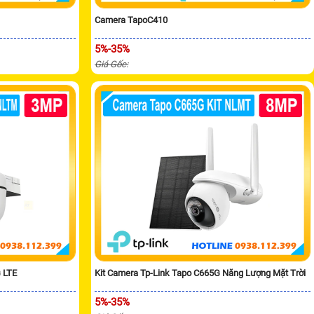
Camera TapoC410
5%-35%
Giá Gốc:
 LTE
Kit Camera Tp-Link Tapo C665G Năng Lượng Mặt Trời
5%-35%