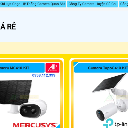
Khi Lựa Chọn Hệ Thống Camera Quan Sát
Công Ty Camera Huyện Củ Chi
Công
Á RẺ