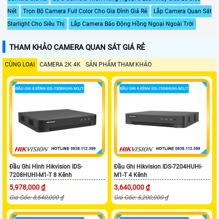
Nét
Trọn Bộ Camera Full Color Cho Gia Đình Giá Rẻ
Lắp Camera Quan Sát
Starlight Cho Siêu Thị
Lắp Camera Báo Động Hồng Ngoại Ngoài Trời
THAM KHẢO CAMERA QUAN SÁT GIÁ RẺ
CÙNG LOẠI
CAMERA 2K 4K
SẢN PHẨM THAM KHẢO
Đầu Ghi Hình Hikvision IDS-
Đầu Ghi Hikvision IDS-7204HUHI-
7208HUHI-M1-T 8 Kênh
M1-T 4 Kênh
5,978,000 ₫
3,640,000 ₫
Giá Gốc: 8,540,000 ₫
Giá Gốc: 5,200,000 ₫