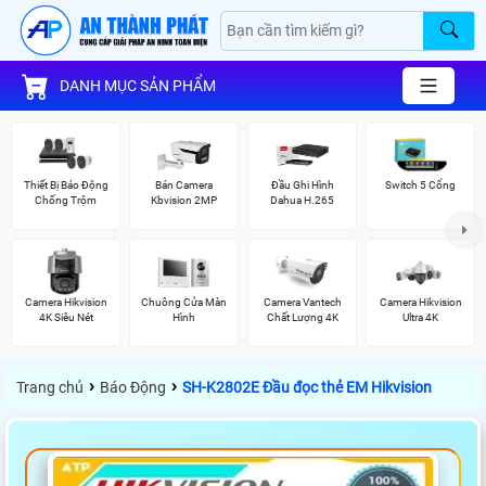
DANH MỤC SẢN PHẨM
Thiết Bị Báo Động
Bán Camera
Đầu Ghi Hình
Switch 5 Cổng
Chống Trộm
Kbvision 2MP
Dahua H.265
Camera Hikvision
Chuông Cửa Màn
Camera Vantech
Camera Hikvision
4K Siêu Nét
Hình
Chất Lượng 4K
Ultra 4K
›
›
Trang chủ
Báo Động
SH-K2802E Đầu đọc thẻ EM Hikvision