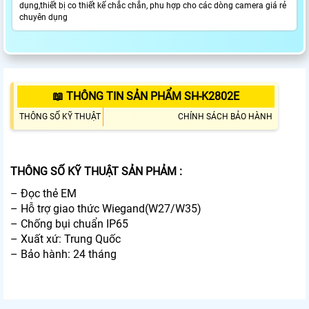
dụng,thiết bị co thiết kế chắc chắn, phu hợp cho các dòng camera giá rẻ
chuyên dụng
📖 THÔNG TIN SẢN PHẨM SH-K2802E
THÔNG SỐ KỸ THUẬT
CHÍNH SÁCH BẢO HÀNH
THÔNG SỐ KỸ THUẬT SẢN PHẢM :
– Đọc thẻ EM
– Hỗ trợ giao thức Wiegand(W27/W35)
– Chống bụi chuẩn IP65
– Xuất xứ: Trung Quốc
– Bảo hành: 24 tháng