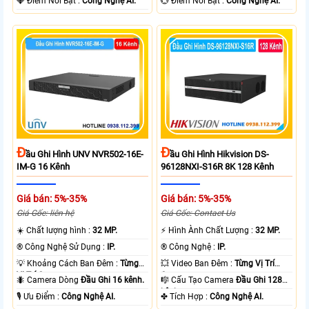
️💎 Điểm Nỗi Bật :
Công Nghệ AI.
️💮 Điểm Nỗi Bật :
Công Nghệ AI.
Đ
Đ
Ầu Ghi Hình UNV NVR502-16E-
Ầu Ghi Hình Hikvision DS-
IM-G 16 Kênh
96128NXI-S16R 8K 128 Kênh
Giá bán: 5%-35%
Giá bán: 5%-35%
Giá Gốc: liên hệ
Giá Gốc: Contact Us
☀️ Chất lượng hình :
32 MP.
️⚡ Hình Ành Chất Lượng :
32 MP.
®️ Công Nghệ Sử Dụng :
IP.
®️ Công Nghệ :
IP.
💡 Khoảng Cách Ban Đêm :
Từng
💥 Video Ban Đêm :
Từng Vị Trí
Vị Trí Camera .
Camera .
🐜 Camera Dòng
Đầu Ghi 16 kênh.
🎼️ Cấu Tạo Camera
Đầu Ghi 128
kênh.
️🎙 Ưu Điểm :
Công Nghệ AI.
️✤ Tích Hợp :
Công Nghệ AI.