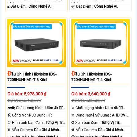
kênh.
kênh.
️₤ Đặt Điểm :
Công Nghệ AI.
️ლ Đặt Điểm :
Công Nghệ AI.
Đ
Đ
Ầu Ghi Hình Hikvision IDS-
Ầu Ghi Hikvision IDS-
7208HUHI-M1-T 8 Kênh
7204HUHI-M1-T 4 Kênh
Giá bán: 5,978,000 ₫
Giá bán: 3,640,000 ₫
Giá Gốc: 8,540,000 ₫
Giá Gốc: 5,200,000 ₫
👁️‍🗨 Chất lượng hình :
Ultra 4k 👍🏾 .
☀️ Chất lượng hình :
Ultra 4k 👍🏾 .
🕉️ Công Nghệ Sử Dụng :
IP.
⚒ Công Nghệ Sử Dụng :
AHD CVI
TVI BCS.
🌛 Hình ảnh ban đêm :
Từng Vị Trí
✪ Xem ban đêm :
Từng Vị Trí
Camera .
Camera .
♊ Mẫu Camera
Đầu Ghi 4 kênh.
⚒ Mẫu Camera
Đầu Ghi 4 kênh.