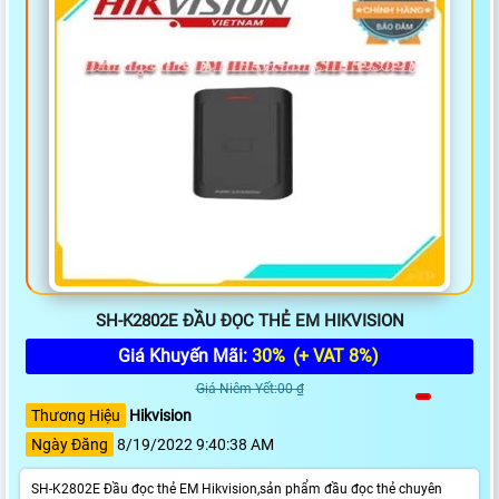
SH-K2802E ĐẦU ĐỌC THẺ EM HIKVISION
Giá Khuyến Mãi:
30%
(+ VAT 8%)
Giá Niêm Yết:00 ₫
Thương Hiệu
Hikvision
Ngày Đăng
8/19/2022 9:40:38 AM
SH-K2802E Đầu đọc thẻ EM Hikvision,sản phẩm đầu đọc thẻ chuyên