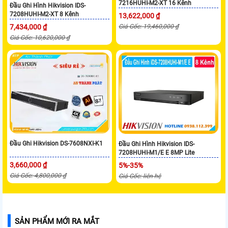
7216HUHI-M2-XT 16 Kênh
Đầu Ghi Hình Hikvision IDS-
7208HUHI-M2-XT 8 Kênh
13,622,000 ₫
7,434,000 ₫
Giá Gốc: 19,460,000 ₫
Giá Gốc: 10,620,000 ₫
Đầu Ghi Hikvision DS-7608NXI-K1
Đầu Ghi Hình Hikvision IDS-
7208HUHI-M1/E E 8MP Lite
3,660,000 ₫
5%-35%
Giá Gốc: 4,800,000 ₫
Giá Gốc: liên hệ
SẢN PHẨM MỚI RA MẮT