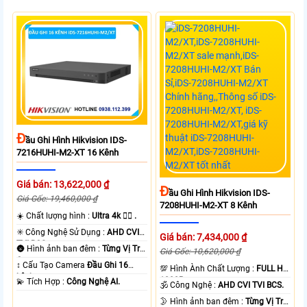
Đ
Ầu Ghi Hình Hikvision IDS-
7216HUHI-M2-XT 16 Kênh
Giá bán: 13,622,000 ₫
Đ
Ầu Ghi Hình Hikvision IDS-
Giá Gốc: 19,460,000 ₫
7208HUHI-M2-XT 8 Kênh
☀️ Chất lượng hình :
Ultra 4k 👍🏾 .
✳️ Công Nghệ Sử Dụng :
AHD CVI
Giá bán: 7,434,000 ₫
TVI BCS.
🌚 Hình ảnh ban đêm :
Từng Vị Trí
Giá Gốc: 10,620,000 ₫
Camera .
↕️ Cấu Tạo Camera
Đầu Ghi 16
💯 Hình Ành Chất Lượng :
FULL HD
kênh.
1080P .
️💫 Tích Hợp :
Công Nghệ AI.
🕉️ Công Nghệ :
AHD CVI TVI BCS.
🌛 Hình ảnh ban đêm :
Từng Vị Trí