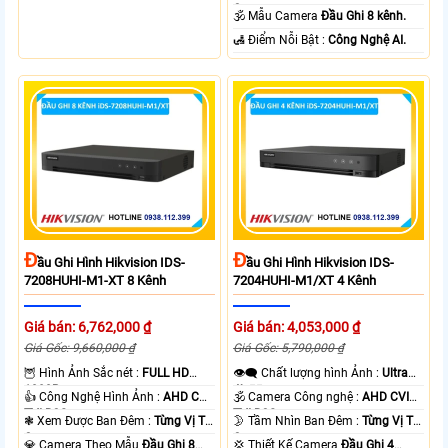
Camera .
🕉️ Mẫu Camera
Đầu Ghi 8 kênh.
️🛃 Điểm Nỗi Bật :
Công Nghệ AI.
Đ
Đ
Ầu Ghi Hình Hikvision IDS-
Ầu Ghi Hình Hikvision IDS-
7208HUHI-M1-XT 8 Kênh
7204HUHI-M1/XT 4 Kênh
Giá bán: 6,762,000 ₫
Giá bán: 4,053,000 ₫
Giá Gốc: 9,660,000 ₫
Giá Gốc: 5,790,000 ₫
🦉 Hình Ảnh Sắc nét :
FULL HD
👁️‍🗨 Chất lượng hình Ảnh :
Ultra
1080P .
4k 👍🏾 .
👍 Công Nghệ Hình Ảnh :
AHD CVI
🕉️ Camera Công nghệ :
AHD CVI
TVI BCS.
TVI BCS.
❃ Xem Được Ban Đêm :
Từng Vị Trí
🌛 Tầm Nhìn Ban Đêm :
Từng Vị Trí
Camera .
Camera .
💎 Camera Theo Mẫu
Đầu Ghi 8
💢 Thiết Kế Camera
Đầu Ghi 4