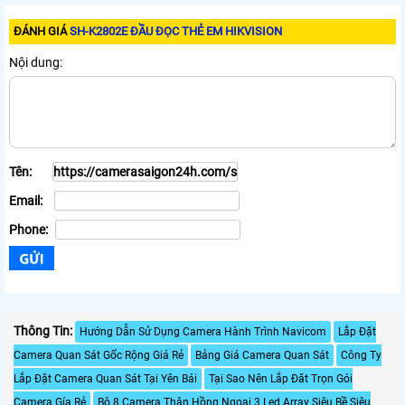
ĐÁNH GIÁ
SH-K2802E ĐẦU ĐỌC THẺ EM HIKVISION
Nội dung:
Tên:
Email:
Phone:
Thông Tin:
Hướng Dẫn Sử Dụng Camera Hành Trình Navicom
Lắp Đặt
Camera Quan Sát Gốc Rộng Giá Rẻ
Bảng Giá Camera Quan Sát
Công Ty
Lắp Đặt Camera Quan Sát Tại Yên Bái
Tại Sao Nên Lắp Đăt Trọn Gói
Camera Gía Rẻ
Bộ 8 Camera Thân Hồng Ngoại 3 Led Array Siêu Bề Siêu