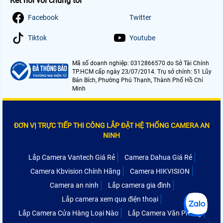
Kết nối với chúng tôi
Facebook
Twitter
Tiktok
Youtube
Mã số doanh nghiệp: 0312866570 do Sở Tài Chính
TP.HCM cấp ngày 23/07/2014. Trụ sở chính: 51 Lũy
Bán Bích, Phường Phú Thạnh, Thành Phố Hồ Chí
Minh
ĐƠN VỊ TRỰC TIẾP THI CÔNG LẮP ĐẶT HỆ THỐNG CAMERA AN
NINH
Lắp Camera Vantech Giá Rẻ
Camera Dahua Giá Rẻ
Camera Kbvision Chính Hãng
Camera HIKVISION
Camera an ninh
Lắp camera gia đình
Lắp camera xem qua điện thoại
Lắp Camera Cửa Hàng Loại Nào
Lắp Camera Văn Phòng