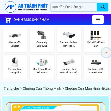
DANH MỤC SẢN PHẨM
Camera To
Camera Ip
Camera Kbvision
Khóa Cửa Khách
Vantech
Samsung
Tích Hợp Ai
Sạn
Camera Tapo
Máy Chấm Công
Camera Nhận
Bộ Camera Ghi
Trong Nhà
Hikvision
Diện Khuôn Mặt
Âm Hikvision
Hikvision
›
›
Trang chủ
Chuông Cửa Thông Minh
Chuông Cửa Màn Hình Hikvis