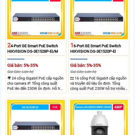
xa tối đa lên đến 300 mét.
2
1
4-Port GE Smart PoE Switch
6-Port GE Smart PoE Switch
HIKVISION DS-3E1528P-EI/M
HIKVISION DS-3E1520P-EI
Giá bán: 5%-35%
Giá bán: 5%-35%
Giá Gốc: Liên hệ
Giá Gốc: Liên hệ
🎥 24 cổng Gigabit PoE cấp nguồn
🎞 16 cổng PoE Gigabit cấp nguồn
cho camera IP. Tổng công suất
và truyền dữ liệu ổn định. Tổng
PoE lên đến 230W ổn định. Hỗ trợ
công suất PoE 230W hỗ trợ nhiều
truyền PoE xa đến 300 mét. Băng
thiết bị cùng lúc. Tốc độ chuyển
thông chuyển mạch đạt 68 Gbps
mạch 68Gbps đảm bảo hiệu suất
mạnh mẽ.
cao ổn định. Hỗ trợ truyền PoE xa
lên đến 300m cho hệ thống
camera.