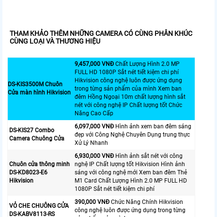
THAM KHẢO THÊM NHỮNG CAMERA CÓ CÙNG PHÂN KHÚC
CÙNG LOẠI VÀ THƯƠNG HIỆU
9,457,000 VNĐ
Chất Lượng Hình 2.0 MP
FULL HD 1080P Sắt nét tiết kiệm chi phí
Hikvision công nghệ luôn được ứng dụng
DS-KIS3500M Chuôn
trong từng sản phẩm của mình Xem ban
Cửa màn hình Hikvision
đêm Hồng Ngoại 10m chất lượng hình sắt
nét với công nghệ IP Chất lượng tốt Chức
Năng Cao Cấp
6,097,000 VNĐ
Hình ảnh xem ban đêm sáng
DS-KIS27 Combo
đẹp với Công Nghệ Chuyên Dụng trung thực
Camera Chuông Cửa
Xử Lý Nhanh
6,930,000 VNĐ
Hình ảnh sắt nét với công
Chuôn cửa thông minh
nghệ IP Chất lượng tốt Hikvision Hình ảnh
DS-KD8023-E6
sáng với công nghệ mới Xem ban đêm Thẻ
Hikvision
M1 Card Chất Lượng Hình 2.0 MP FULL HD
1080P Sắt nét tiết kiệm chi phí
390,000 VNĐ
Chức Năng Chính Hikvision
VỎ CHE CHUÔNG CỬA
công nghệ luôn được ứng dụng trong từng
DS-KABV8113-RS