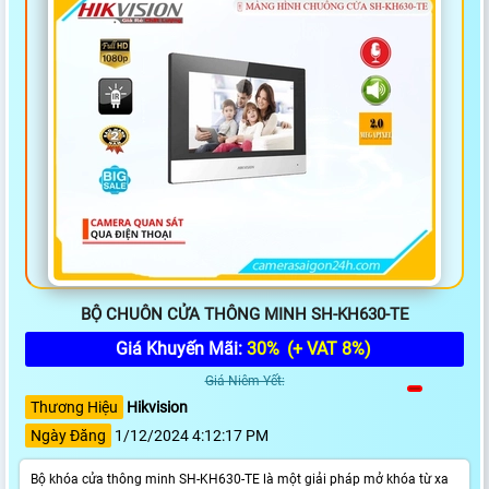
BỘ CHUÔN CỬA THÔNG MINH SH-KH630-TE
Giá Khuyến Mãi:
30%
(+ VAT 8%)
Giá Niêm Yết:
Thương Hiệu
Hikvision
Ngày Đăng
1/12/2024 4:12:17 PM
Bộ khóa cửa thông minh SH-KH630-TE là một giải pháp mở khóa từ xa