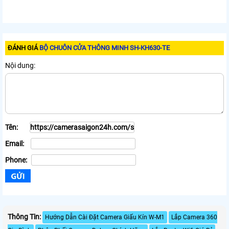
ĐÁNH GIÁ
BỘ CHUÔN CỬA THÔNG MINH SH-KH630-TE
Nội dung:
Tên:
Email:
Phone:
Thông Tin:
Hướng Dẫn Cài Đặt Camera Giấu Kín W-M1
Lắp Camera 360