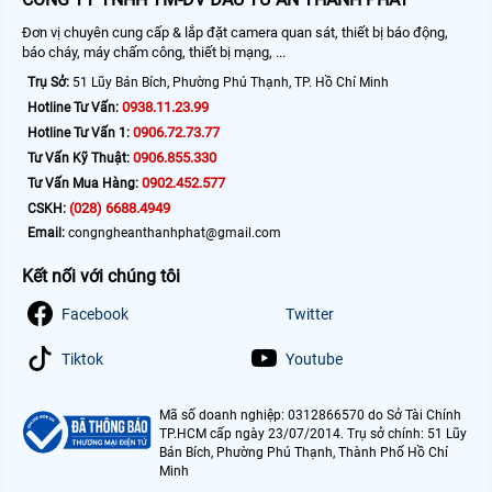
Đơn vị chuyên cung cấp & lắp đặt camera quan sát, thiết bị báo động,
báo cháy, máy chấm công, thiết bị mạng, ...
Trụ Sở:
51 Lũy Bán Bích, Phường Phú Thạnh, TP. Hồ Chí Minh
0938.11.23.99
Hotline Tư Vấn:
0906.72.73.77
Hotline Tư Vấn 1:
0906.855.330
Tư Vấn Kỹ Thuật:
0902.452.577
Tư Vấn Mua Hàng:
(028) 6688.4949
CSKH:
Email:
congngheanthanhphat@gmail.com
Kết nối với chúng tôi
Facebook
Twitter
Tiktok
Youtube
Mã số doanh nghiệp: 0312866570 do Sở Tài Chính
TP.HCM cấp ngày 23/07/2014. Trụ sở chính: 51 Lũy
Bán Bích, Phường Phú Thạnh, Thành Phố Hồ Chí
Minh