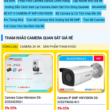
Gia Đình
Phân Phối Camera Dahua Chính Hãng
Lắp Router Wifi Giá Rẻ
Hướng Dẫn Cách Xem Lại Camera Giám Sát Cho Dòng Questek
NK44W0H
BỘ KIT 4 CAMERA IP WIFI HIKVISION
Bộ Camera Ip Có Tích Hợp Mic Ghi
Âm Trong Nhà
Trọn Bộ Camera Nhà Xưởng Giá Rẻ 5MP
Trọn Bộ Camera
Full Color Cho Gia Đình Giá Rẻ
THAM KHẢO CAMERA QUAN SÁT GIÁ RẺ
CÙNG LOẠI
CAMERA 2K 4K
SẢN PHẨM THAM KHẢO
Camera Cube Hikvision DS-
Camera IP 8MP HIKVISION DS-
2CD2423G2-I
2CD2T86G2-4I C
5%-35%
5%-35%