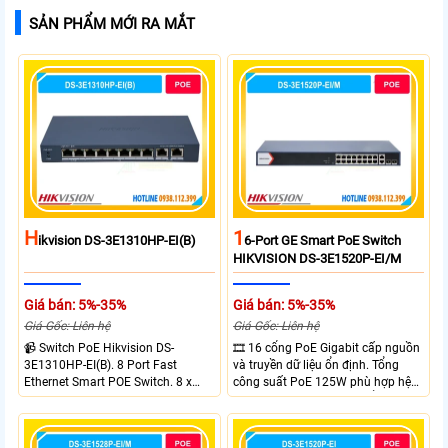
SẢN PHẨM MỚI RA MẮT
H
1
Ikvision DS-3E1310HP-EI(B)
6-Port GE Smart PoE Switch
HIKVISION DS-3E1520P-EI/M
Giá bán: 5%-35%
Giá bán: 5%-35%
Giá Gốc: Liên hệ
Giá Gốc: Liên hệ
📹 Switch PoE Hikvision DS-
🎞 16 cổng PoE Gigabit cấp nguồn
3E1310HP-EI(B). 8 Port Fast
và truyền dữ liệu ổn định. Tổng
Ethernet Smart POE Switch. 8 x
công suất PoE 125W phù hợp hệ
10/100M PoE Ports, 2 x Gigabit
thống camera IP vừa. 2 cổng RJ45
Uplink Ports.
Gigabit và 2 cổng quang SFP mở
rộng linh hoạt. Hỗ trợ truyền PoE