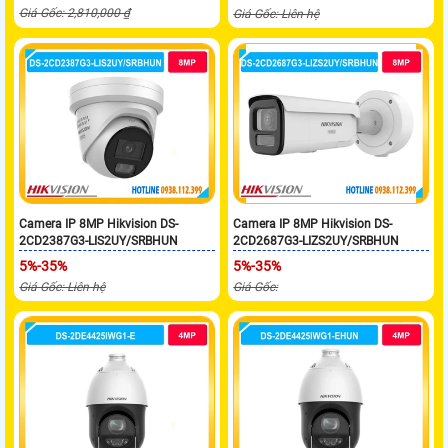
Giá Gốc: 2,810,000 ₫
Giá Gốc: Liên hệ
Camera IP 8MP Hikvision DS-
Camera IP 8MP Hikvision DS-
2CD2387G3-LIS2UY/SRBHUN
2CD2687G3-LIZS2UY/SRBHUN
5%-35%
5%-35%
Giá Gốc: Liên hệ
Giá Gốc: