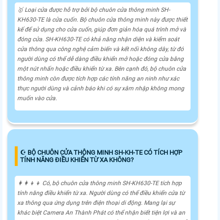
🥇 Loại cửa được hỗ trợ bởi bộ chuôn cửa thông minh SH-
KH630-TE là cửa cuốn. Bộ chuôn cửa thông minh này được thiết
kế để sử dụng cho cửa cuốn, giúp đơn giản hóa quá trình mở và
đóng cửa. SH-KH630-TE có khả năng nhận diện và kiểm soát
cửa thông qua công nghệ cảm biến và kết nối không dây, từ đó
người dùng có thể dễ dàng điều khiển mở hoặc đóng cửa bằng
một nút nhấn hoặc điều khiển từ xa. Bên cạnh đó, bộ chuôn cửa
thông minh còn được tích hợp các tính năng an ninh như xác
thực người dùng và cảnh báo khi có sự xâm nhập không mong
muốn vào cửa.
☪ BỘ CHUÔN CỬA THÔNG MINH SH-KH-TE CÓ TÍCH HỢP
TÍNH NĂNG ĐIỀU KHIỂN TỪ XA KHÔNG?
👩‍👩‍👦‍👦 Có, bộ chuôn cửa thông minh SH-KH630-TE tích hợp
tính năng điều khiển từ xa. Người dùng có thể điều khiển cửa từ
xa thông qua ứng dụng trên điện thoại di động. Mang lại sự
khác biệt Camera An Thành Phát có thể nhận biết tiện lợi và an