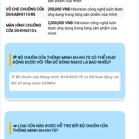
sản phẩm của mình
VỎ CHE CHUÔNG CỬA
250,000 VNĐ
Hikvision công nghệ luôn được
DS-KABV6113-RS
ứng dụng trong từng sản phẩm của mình
2,000,000 VNĐ
Hikvision công nghệ luôn
MÀN HÌNH CHUÔNG
được ứng dụng trong từng sản phẩm của
CỬA DS-KH6210-L
mình
️💭 BỘ CHUÔN CỬA THÔNG MINH SH-KH-TE CÓ THỂ HOẠT
ĐỘNG ĐƯỢC VỚI TẦN SỐ SÓNG RADIO LÀ BAO NHIÊU?
🦅 Bộ chuôn cửa thông minh SH-KH630-TE có thể hoạt động với
tần số sóng radio 433MHz.
📣 LOẠI CỬA NÀO ĐƯỢC HỖ TRỢ BỞI BỘ CHUÔN CỬA
THÔNG MINH SH-KH-TE?