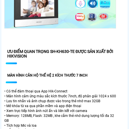
ƯU ĐIỂM QUAN TRỌNG SH-KH630-TE ĐƯỢC SẢN XUẤT BỞI
HIKVISION
MÀN HÌNH CĂN HỘ THẾ HỆ 2 KÍCH THƯỚC 7 INCH
• Có thể đàm thoại qua App Hik-Connect
• Màn hình cảm ứng màu sắc kích thước 7inch, độ phân giải 1024 x 600
• Lưu tin nhắn và ảnh chụp được vào trong thẻ nhớ max 32GB
• Mở khóa từ xa qua phần mềm và app điện thoại
• Xem trực tiếp hình ảnh nút ấn và liên kết với camera
• Memory: 128MB, Flash: 32MB , khe cắm thẻ nhớ dung lượng tối đa 32
GB
• Tích hợp Mic và loa