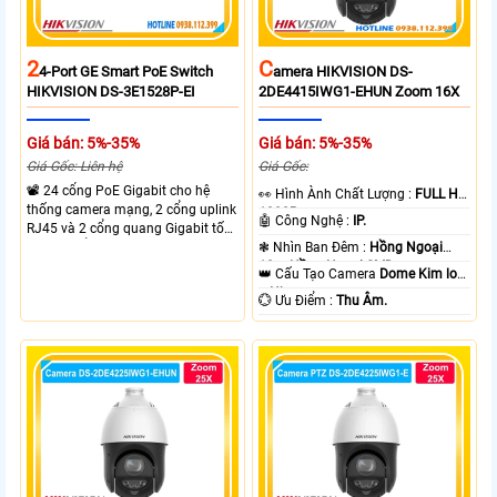
2
C
4-Port GE Smart PoE Switch
Amera HIKVISION DS-
HIKVISION DS-3E1528P-EI
2DE4415IWG1-EHUN Zoom 16X
Giá bán: 5%-35%
Giá bán: 5%-35%
Giá Gốc: Liên hệ
Giá Gốc:
📽 24 cổng PoE Gigabit cho hệ
️👀 Hình Ành Chất Lượng :
FULL HD
thống camera mạng, 2 cổng uplink
1080P .
🤖️ Công Nghệ :
IP.
RJ45 và 2 cổng quang Gigabit tốc
độ cao, Tổng công suất PoE 370W
❃ Nhìn Ban Đêm :
Hồng Ngoại
cấp nguồn nhiều thiết bị.
10m Hồng Ngoại SMD.
👑 Cấu Tạo Camera
Dome Kim loại
+ Nhựa.
️💮 Ưu Điểm :
Thu Âm.