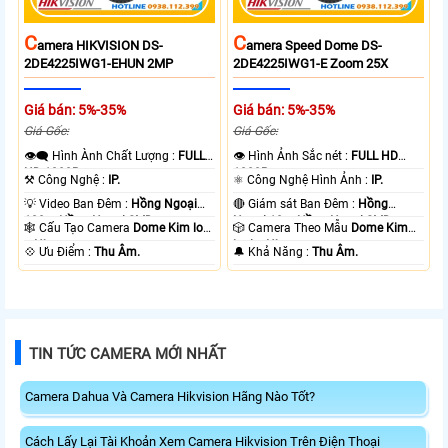
C
C
Amera HIKVISION DS-
Amera Speed Dome DS-
2DE4225IWG1-EHUN 2MP
2DE4225IWG1-E Zoom 25X
Giá bán: 5%-35%
Giá bán: 5%-35%
Giá Gốc:
Giá Gốc:
👁️‍🗨 Hình Ành Chất Lượng :
FULL
👁 Hình Ảnh Sắc nét :
FULL HD
HD 1080P .
1080P .
⚒ Công Nghệ :
IP.
⚛️ Công Nghệ Hình Ảnh :
IP.
💡 Video Ban Đêm :
Hồng Ngoại
🔴 Giám sát Ban Đêm :
Hồng
100m Hồng Ngoại SMD.
Ngoại 10m Hồng Ngoại SMD.
🕸️ Cấu Tạo Camera
Dome Kim loại
🎲 Camera Theo Mẫu
Dome Kim
+ Nhựa.
loại + Nhựa.
️💠 Ưu Điểm :
Thu Âm.
️🔔 Khả Năng :
Thu Âm.
TIN TỨC CAMERA MỚI NHẤT
Camera Dahua Và Camera Hikvision Hãng Nào Tốt?
Cách Lấy Lại Tài Khoản Xem Camera Hikvision Trên Điện Thoại