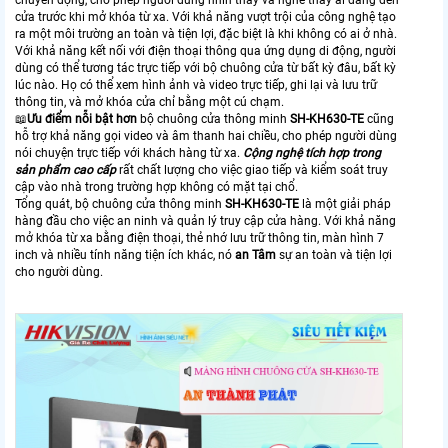
chuyển động, cho phép người dùng nhìn thấy và nghe thấy ai đang đến
cửa trước khi mở khóa từ xa. Với khả năng vượt trội của công nghệ tạo
ra một môi trường an toàn và tiện lợi, đặc biệt là khi không có ai ở nhà.
Với khả năng kết nối với điện thoại thông qua ứng dụng di động, người
dùng có thể tương tác trực tiếp với bộ chuông cửa từ bất kỳ đâu, bất kỳ
lúc nào. Họ có thể xem hình ảnh và video trực tiếp, ghi lại và lưu trữ
thông tin, và mở khóa cửa chỉ bằng một cú chạm.
📖
Ưu điểm nỗi bật hơn
bộ chuông cửa thông minh
SH-KH630-TE
cũng
hỗ trợ khả năng gọi video và âm thanh hai chiều, cho phép người dùng
nói chuyện trực tiếp với khách hàng từ xa.
Cộng nghệ tích hợp trong
sản phẩm cao cấp
rất chất lượng cho việc giao tiếp và kiểm soát truy
cập vào nhà trong trường hợp không có mặt tại chổ.
Tổng quát, bộ chuông cửa thông minh
SH-KH630-TE
là một giải pháp
hàng đầu cho việc an ninh và quản lý truy cập cửa hàng. Với khả năng
mở khóa từ xa bằng điện thoại, thẻ nhớ lưu trữ thông tin, màn hình 7
inch và nhiều tính năng tiện ích khác, nó
an Tâm
sự an toàn và tiện lợi
cho người dùng.