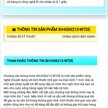
và trang bị công nghệ IP, cho phép xử lý 1 giây.
📖 THÔNG TIN SẢN PHẨM SH-KIS6213-WTDE
THÔNG SỐ KỸ THUẬT
CHÍNH SÁCH BẢO HÀNH
THAM KHẢO THÔNG TIN SH-KIS6213-WTDE
Chuông cửa thông minh SH-KIS6213-WTDE là một sản phẩm công
nghệ chuyên dụng với kích thước nhỏ gọn và màn hình 7 inch. Đây là
một giải pháp tuyệt vời để cung cấp an ninh cho ngôi nhà của bạn và
làm cho cuộc sống hàng ngày trở nên tiện lợi hơn.
Một trong những đặc điểm nổi bật của chuông cửa thông minh này là
màn hình lớn 7 inch. Màn hình rõ nét và sắc nét nhưng không quá lớn
để gây ra sự cản trở trong không gian nhà. Kích thước nhỏ gọn của sản
phẩm cũng làm cho nó dễ dàng để lắp đặt và không gây trở ngại trong