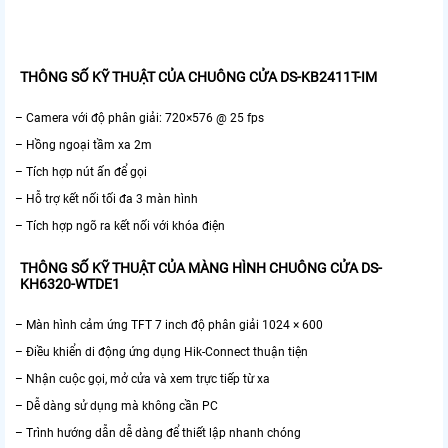
THÔNG SỐ KỸ THUẬT CỦA CHUÔNG CỬA DS-KB2411T-IM
– Camera với độ phân giải: 720×576 @ 25 fps
– Hồng ngoại tầm xa 2m
– Tích hợp nút ấn để gọi
– Hỗ trợ kết nối tối đa 3 màn hình
– Tích hợp ngõ ra kết nối với khóa điện
THÔNG SỐ KỸ THUẬT CỦA MÀNG HÌNH CHUÔNG CỬA DS-
KH6320-WTDE1
– Màn hình cảm ứng TFT 7 inch độ phân giải 1024 × 600
– Điều khiển di động ứng dụng Hik-Connect thuận tiện
– Nhận cuộc gọi, mở cửa và xem trực tiếp từ xa
– Dễ dàng sử dụng mà không cần PC
– Trình hướng dẫn dễ dàng để thiết lập nhanh chóng