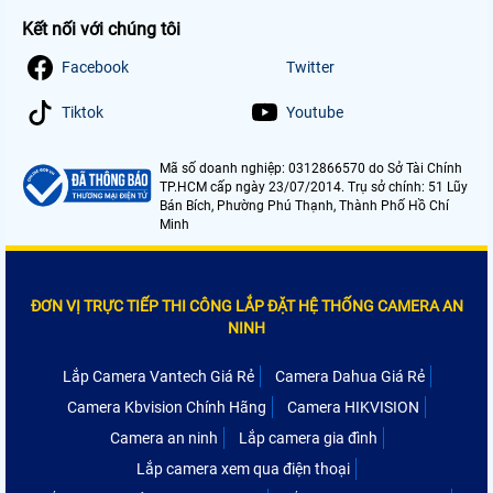
Kết nối với chúng tôi
Facebook
Twitter
Tiktok
Youtube
Mã số doanh nghiệp: 0312866570 do Sở Tài Chính
TP.HCM cấp ngày 23/07/2014. Trụ sở chính: 51 Lũy
Bán Bích, Phường Phú Thạnh, Thành Phố Hồ Chí
Minh
ĐƠN VỊ TRỰC TIẾP THI CÔNG LẮP ĐẶT HỆ THỐNG CAMERA AN
NINH
Lắp Camera Vantech Giá Rẻ
Camera Dahua Giá Rẻ
Camera Kbvision Chính Hãng
Camera HIKVISION
Camera an ninh
Lắp camera gia đình
Lắp camera xem qua điện thoại