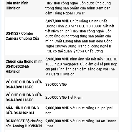
Cửa màn hình
Hikvision công nghệ luôn được ứng dụng
Hikvision
trong từng sản phẩm của mình Xem ban
đêm Hồng Ngoại 10m IP
6,097,000 VNĐ
Chức Năng Chính Chất
Lượng Hình 2.0 MP FULL HD 1080P Sắt nét
tiết kiệm chi phí Hikvision công nghệ luôn
DS-KIS27 Combo
được ứng dụng trong từng sản phẩm của
Camera Chuông Cửa
mình Chất Lượng hình ảnh ban đêm Công
Nghệ Chuyên Dụng Trang bị công nghệ IP
POE có thể quản lý từ xa Chất lượng
6,930,000 VNĐ
hình ảnh sắt nét đến FULL HD
Chuôn cửa thông minh
1080P 2.0 megapixel Ưu điểm giá rẻ phù hợp
DS-KD8023-E6
chi phí Hình ảnh ban đêm sáng đẹp với Thẻ
Hikvision
M1 Card Hikvision
VỎ CHE CHUÔNG CỬA
390,000 VNĐ
DS-KABV8113-RS
VỎ CHE CHUÔNG CỬA
250,000 VNĐ
Tiết Kiệm
DS-KABV6113-RS
MÀN HÌNH CHUÔNG
2,000,000 VNĐ
Với Chức Năng Chi phí phù
CỬA DS-KH6210-L
hợp
DS-KIS203T Bộ chuông
2,850,000 VNĐ
Với Chức Năng Tại An Thành
cửa Analog HIKVISION
Phát