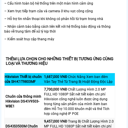
– Cấu hình toàn bộ hệ thống trên một màn hình cảm ứng
– Xem trực tiếp trạm cửa và camera ở khu vực công cộng
– Hỗ trợ tin nhắn thoại khi không có phản hồi từ trạm trong nhà
– Nhận cảnh báo bằng cách liên kết với hệ thống báo động và thông
báo về trung tâm để xử lý kịp thời
– Kiểm soát truy cập thang máy
THÊM LỰA CHỌN CHO NHỮNG THIẾT BỊ TƯƠNG ỨNG CÙNG
LOẠI VÀ THƯƠNG HIỆU
Hikvision Thiết bị chuôn
1,687,000 VNĐ
Chức Năng Xem ban đêm
cửa SH-K1T9803MF
Vân Tay Thẻ Từ Trang Bị Hoặt Động Độc Lập
7,700,000 VNĐ
Chất Lượng Hình 2.0 MP
FULL HD 1080P Sắt nét tiết kiệm chi phí
Chuôn cửa thông minh
Hikvision công nghệ luôn được ứng dụng
Hikvision DS-KV9503-
trong từng sản phẩm của mình Xem ban
WBE1
đêm Hỗ Trợ 10.000 khuôn mặt và thẻ Tích
hợp công nghệ IP POE
9,457,000 VNĐ
Trang Bị Chất Lượng Hình 2.0
DS-KIS3500M Chuôn
MP FULL HD 1080P Sắt nét tiết kiệm chi phí