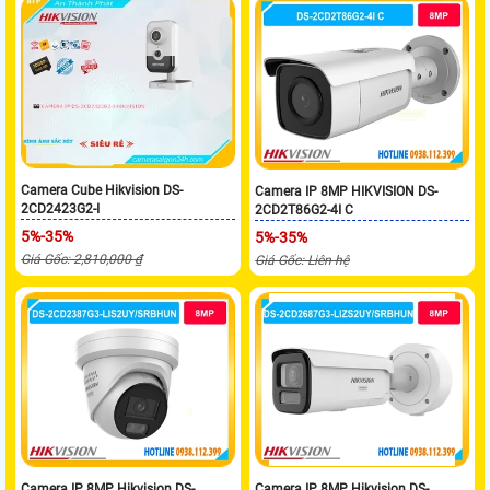
Camera Cube Hikvision DS-
Camera IP 8MP HIKVISION DS-
2CD2423G2-I
2CD2T86G2-4I C
5%-35%
5%-35%
Giá Gốc: 2,810,000 ₫
Giá Gốc: Liên hệ
Camera IP 8MP Hikvision DS-
Camera IP 8MP Hikvision DS-