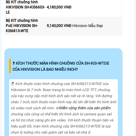
Bộ KIT chuông hinh
HIKVISION SH-KIS6603-
4,180,000 VNĐ
LE
Bộ KIT chuông hình
PoE HIKVISION SH-
9,140,000 VNĐ
Hikvision Mẫu Đẹp
KIS6813-WTE
❓ KÍCH THƯỚC MÀN HÌNH CHUÔNG CỬA SH-KIS-WTDE
CỦA HIKVISION LÀ BAO NHIÊU INCH?
🤴 Kích thước màn hình chuông cửa SH-KIS6213-WTDE của
Hikvision là 7 inch. Được trang bị màn hình LCD TFT, chuông
cửa này cung cấp một hình ảnh sắc nét và rõ ràng. Với đường
chéo 7 inch, kích thước màn hình này đủ lớn để hiển thị hình ảnh
và video một cách dễ nhìn. ☫
Điểm cộng thêm của sản phẩm
chuông cửa cũng có thể hiển thị hình ảnh từ camera quan sát
và hỗ trợ chức năng ghi âm video. Với kích thước thuận tiện và
hiệu suất tốt, màn hình chuông cửa SH-KIS6213-WTDE là lựa
chọn lý tưởng cho việc giám sát và bảo vệ nhà ở.