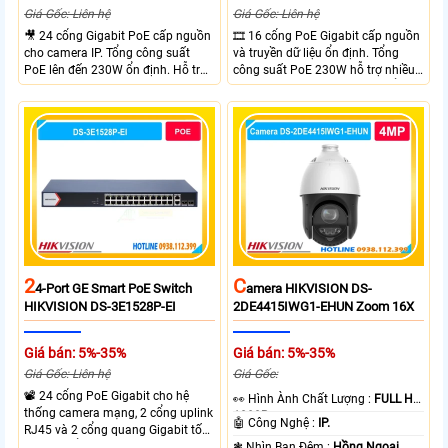
Giá Gốc: Liên hệ
Giá Gốc: Liên hệ
🎥 24 cổng Gigabit PoE cấp nguồn
🎞 16 cổng PoE Gigabit cấp nguồn
cho camera IP. Tổng công suất
và truyền dữ liệu ổn định. Tổng
PoE lên đến 230W ổn định. Hỗ trợ
công suất PoE 230W hỗ trợ nhiều
truyền PoE xa đến 300 mét. Băng
thiết bị cùng lúc. Tốc độ chuyển
thông chuyển mạch đạt 68 Gbps
mạch 68Gbps đảm bảo hiệu suất
mạnh mẽ.
cao ổn định. Hỗ trợ truyền PoE xa
lên đến 300m cho hệ thống
camera.
2
C
4-Port GE Smart PoE Switch
Amera HIKVISION DS-
HIKVISION DS-3E1528P-EI
2DE4415IWG1-EHUN Zoom 16X
Giá bán: 5%-35%
Giá bán: 5%-35%
Giá Gốc: Liên hệ
Giá Gốc:
📽 24 cổng PoE Gigabit cho hệ
️👀 Hình Ành Chất Lượng :
FULL HD
thống camera mạng, 2 cổng uplink
1080P .
🤖️ Công Nghệ :
IP.
RJ45 và 2 cổng quang Gigabit tốc
độ cao, Tổng công suất PoE 370W
❃ Nhìn Ban Đêm :
Hồng Ngoại