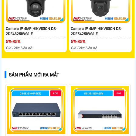
Camera IP 4MP HIKVISION DS-
Camera IP 4MP HIKVISION DS-
2DE4825IWG1-E
2DE5425IWG1-E
5%-35%
5%-35%
Giá Gốc: Liên hệ
Giá Gốc: Liên hệ
SẢN PHẨM MỚI RA MẮT