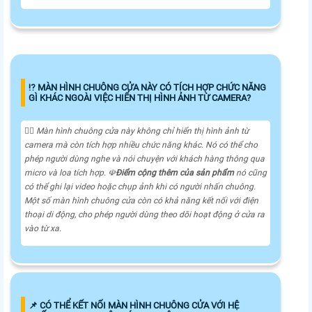
⁉️ MÀN HÌNH CHUÔNG CỬA NÀY CÓ TÍCH HỢP CHỨC NĂNG
GÌ KHÁC NGOÀI VIỆC HIỂN THỊ HÌNH ẢNH TỪ CAMERA?
🙆‍♀️ Màn hình chuông cửa này không chỉ hiển thị hình ảnh từ
camera mà còn tích hợp nhiều chức năng khác. Nó có thể cho
phép người dùng nghe và nói chuyện với khách hàng thông qua
micro và loa tích hợp. ☫
Điểm cộng thêm của sản phẩm
nó cũng
có thể ghi lại video hoặc chụp ảnh khi có người nhấn chuông.
Một số màn hình chuông cửa còn có khả năng kết nối với điện
thoại di động, cho phép người dùng theo dõi hoạt động ở cửa ra
vào từ xa.
📌 CÓ THỂ KẾT NỐI MÀN HÌNH CHUÔNG CỬA VỚI HỆ