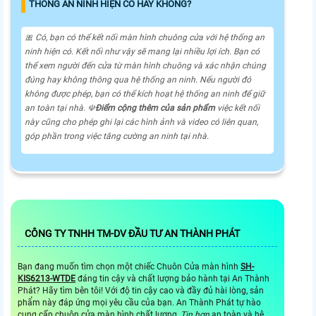
THỐNG AN NINH HIỆN CÓ HAY KHÔNG?
🎀 Có, bạn có thể kết nối màn hình chuông cửa với hệ thống an
ninh hiện có. Kết nối như vậy sẽ mang lại nhiều lợi ích. Bạn có
thể xem người đến cửa từ màn hình chuông và xác nhận chúng
đúng hay không thông qua hệ thống an ninh. Nếu người đó
không được phép, bạn có thể kích hoạt hệ thống an ninh để giữ
an toàn tại nhà. ☫
Điểm cộng thêm của sản phẩm
việc kết nối
này cũng cho phép ghi lại các hình ảnh và video có liên quan,
góp phần trong việc tăng cường an ninh tại nhà.
CÔNG TY TNHH TM-DV ĐẦU TƯ AN THÀNH PHÁT
Bạn đang muốn tìm chọn một chiếc Chuôn Cửa màn hình
SH-
KIS6213-WTDE
đáng tin cậy và chất lượng bảo hành tại An Thành
Phát? Hãy tìm bên tôi! Với độ tin cậy cao và đầy đủ hài lòng, sản
phẩm này đáp ứng mọi yêu cầu của bạn. An Thành Phát tự hào
cung cấp chuôn cửa màn hình chất lượng,
Tin hơn
an toàn và hệ