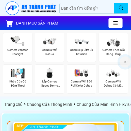
DANH MỤC SẢN PHẨM
Camera Vantech
Camera Wifi
Camera Ip Ultra 3k
Camera Theo Dõi
Starlight
Dahua
Kbvision
Đóng Hàng
Khóa Cửa Có
Lắp Camera
Camera Wifi 360
Camera Wifi
Đàm Thoại
Speed Dome
Full Color Dahua
Dahua Có Màu
Wisenet
Ban Đêm
›
›
Trang chủ
Chuông Cửa Thông Minh
Chuông Cửa Màn Hình Hikvis