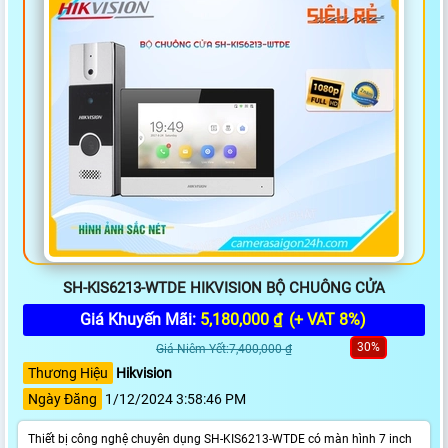
SH-KIS6213-WTDE HIKVISION BỘ CHUÔNG CỬA
Giá Khuyến Mãi:
5,180,000 ₫
(+ VAT 8%)
30%
Giá Niêm Yết:7,400,000 ₫
Thương Hiệu
Hikvision
Ngày Đăng
1/12/2024 3:58:46 PM
Thiết bị công nghệ chuyên dụng SH-KIS6213-WTDE có màn hình 7 inch