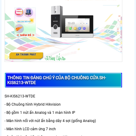
THÔNG TIN ĐÁNG CHÚ Ý CỦA BỘ CHUÔNG CỬA SH-
KIS6213-WTDE
SH-KIS6213-WTDE
- Bộ Chuông hình Hybrid Hikvision
- Bộ gồm 1 nút ấn Analog và 1 màn hình IP
- Màn hình nối với nút ấn bằng dây 4 sợi (giống Analog)
- Màn hình LCD cảm ứng 7 inch