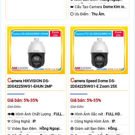
cấp nguồn nhiều thiết bị.
10m Hồng Ngoại SMD.
👑 Cấu Tạo Camera
Dome Kim loại
+ Nhựa.
️💮 Ưu Điểm :
Thu Âm.
C
C
Amera HIKVISION DS-
Amera Speed Dome DS-
2DE4225IWG1-EHUN 2MP
2DE4225IWG1-E Zoom 25X
Giá bán: 5%-35%
Giá bán: 5%-35%
Giá Gốc:
Giá Gốc:
👁️‍🗨 Hình Ành Chất Lượng :
FULL
👁 Hình Ảnh Sắc nét :
FULL HD
HD 1080P .
1080P .
⚒ Công Nghệ :
IP.
⚛️ Công Nghệ Hình Ảnh :
IP.
💡 Video Ban Đêm :
Hồng Ngoại
🔴 Giám sát Ban Đêm :
Hồng
100m Hồng Ngoại SMD.
Ngoại 10m Hồng Ngoại SMD.