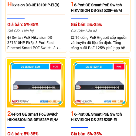
H
1
Ikvision DS-3E1310HP-EI(B)
6-Port GE Smart PoE Switch
HIKVISION DS-3E1520P-EI/M
Giá bán: 5%-35%
Giá bán: 5%-35%
Giá Gốc: Liên hệ
Giá Gốc: Liên hệ
📹 Switch PoE Hikvision DS-
🎞 16 cổng PoE Gigabit cấp nguồn
3E1310HP-EI(B). 8 Port Fast
và truyền dữ liệu ổn định. Tổng
Ethernet Smart POE Switch. 8 x
công suất PoE 125W phù hợp hệ
10/100M PoE Ports, 2 x Gigabit
thống camera IP vừa. 2 cổng RJ45
Uplink Ports.
Gigabit và 2 cổng quang SFP mở
rộng linh hoạt. Hỗ trợ truyền PoE
xa tối đa lên đến 300 mét.
2
1
4-Port GE Smart PoE Switch
6-Port GE Smart PoE Switch
HIKVISION DS-3E1528P-EI/M
HIKVISION DS-3E1520P-EI
Giá bán: 5%-35%
Giá bán: 5%-35%