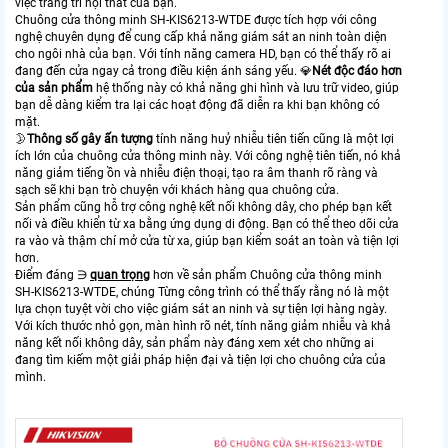
việc trang trí nội thất của bạn.
Chuông cửa thông minh SH-KIS6213-WTDE được tích hợp với công
nghệ chuyên dụng để cung cấp khả năng giám sát an ninh toàn diện
cho ngôi nhà của bạn. Với tính năng camera HD, bạn có thể thấy rõ ai
đang đến cửa ngay cả trong điều kiện ánh sáng yếu. 💎
Nét độc đáo hơn
của sản phẩm
hệ thống này có khả năng ghi hình và lưu trữ video, giúp
bạn dễ dàng kiểm tra lại các hoạt động đã diễn ra khi bạn không có
mặt.
🌛
Thông số gây ấn tượng
tính năng huỷ nhiễu tiên tiến cũng là một lợi
ích lớn của chuông cửa thông minh này. Với công nghệ tiên tiến, nó khả
năng giảm tiếng ồn và nhiễu điện thoại, tạo ra âm thanh rõ ràng và
sạch sẽ khi bạn trò chuyện với khách hàng qua chuông cửa.
Sản phẩm cũng hỗ trợ công nghệ kết nối không dây, cho phép bạn kết
nối và điều khiển từ xa bằng ứng dụng di động. Bạn có thể theo dõi cửa
ra vào và thậm chí mở cửa từ xa, giúp bạn kiểm soát an toàn và tiện lợi
hơn.
Điểm đáng ∋
quan trọng
hơn về sản phẩm Chuông cửa thông minh
SH-KIS6213-WTDE, chúng Từng công trình có thể thấy rằng nó là một
lựa chọn tuyệt vời cho việc giám sát an ninh và sự tiện lợi hàng ngày.
Với kích thước nhỏ gọn, màn hình rõ nét, tính năng giảm nhiễu và khả
năng kết nối không dây, sản phẩm này đáng xem xét cho những ai
đang tìm kiếm một giải pháp hiện đại và tiện lợi cho chuông cửa của
mình.