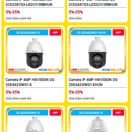
2CD2387G3-LIS2UY/SRBHUN
2CD2687G3-LIZS2UY/SRBHUN
5%-35%
5%-35%
Giá Gốc: Liên hệ
Giá Gốc:
Camera IP 4MP HIKVISION DS-
Camera IP 4MP HIKVISION DS-
2DE4425IWG1-E
2DE4425IWG1-EHUN
5%-35%
5%-35%
Giá Gốc: Liên hệ
Giá Gốc: Liên hệ