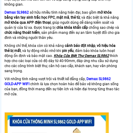
không gian.
Demax SL9862
sở hữu nhiều tính năng hiện đại, bao gồm
mở khóa
bằng vân tay sinh trắc học FPC
,
mật mã
,
thẻ từ
, và đặc biệt là khả năng
mở khóa qua APP điện thoại
, giúp người dùng dễ dàng kiểm soát và
quản lý cửa từ xa. Được trang bị
chìa khóa khẩn cấp
chống sao chép và
chức năng thoát hiểm
, sản phẩm mang đến sự an tâm tuyệt đối cho gia
đình và những người thân yêu.
Không chỉ thế, khóa còn có khả năng
cảnh báo đột nhập
,
vô hiệu hóa
thẻ bị mất
, và tự động nhắc nhở khi
pin yếu
, đảm bảo khóa luôn hoạt
động ổn định và bảo mật cao.
Khóa Cửa Biệt Thự Demax SL9862
thích
hợp cho các loại cửa có độ dày từ 40-90mm, đáp ứng nhu cầu sử dụng
cho các công trình biệt thự, căn hộ cao cấp, khách sạn, hay văn phòng
sang trọng.
Với những tính năng vượt trội và thiết kế đẳng cấp,
Demax SL9862
GOLD-APP WIFI
chính là lựa chọn hoàn hảo để bảo vệ không gian sống
của bạn, đồng thời mang đến sự tiện ích và hiện đại trong từng thao tác
mở cửa.