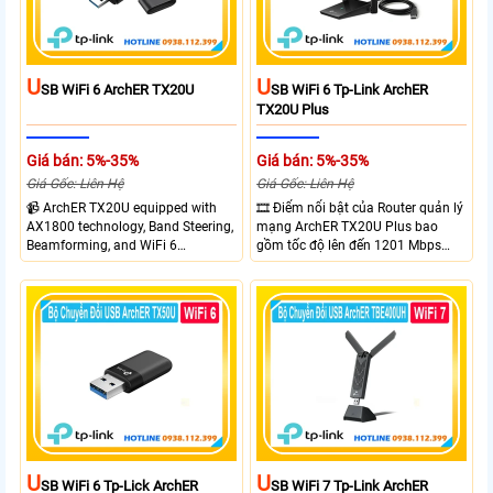
U
U
SB WiFi 6 ArchER TX20U
SB WiFi 6 Tp-Link ArchER
TX20U Plus
Giá bán: 5%-35%
Giá bán: 5%-35%
Giá Gốc: Liên Hệ
Giá Gốc: Liên Hệ
📹 ArchER TX20U equipped with
🎞 Điểm nổi bật của Router quản lý
AX1800 technology, Band Steering,
mạng ArchER TX20U Plus bao
Beamforming, and WiFi 6
gồm tốc độ lên đến 1201 Mbps
transmission. Band Steering
trên băng tần 5 GHz và 574 Mbps
technology optimizes connections,
trên băng tần 2.4 GHz. công nghệ
Beamforming enhances signal
Band Steering, Beamforming và
focus for better coverage. Upgrade
Wifi 6 cung cấp hiệu suất cao và
your network experience with
ổn định cho mạng Wi-Fi của bạn.
leading-edge features.
U
U
SB WiFi 6 Tp-Lick ArchER
SB WiFi 7 Tp-Link ArchER