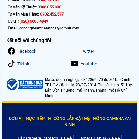
0906.855.330
Tư Vấn Kỹ Thuật:
0902.452.577
Tư Vấn Mua Hàng:
(028) 6688.4949
CSKH:
Email:
congngheanthanhphat@gmail.com
Kết nối với chúng tôi
Facebook
Twitter
Tiktok
Youtube
Mã số doanh nghiệp: 0312866570 do Sở Tài Chính
TP.HCM cấp ngày 23/07/2014. Trụ sở chính: 51 Lũy
Bán Bích, Phường Phú Thạnh, Thành Phố Hồ Chí
Minh
ĐƠN VỊ TRỰC TIẾP THI CÔNG LẮP ĐẶT HỆ THỐNG CAMERA AN
NINH
Lắp Camera Vantech Giá Rẻ
Camera Dahua Giá Rẻ