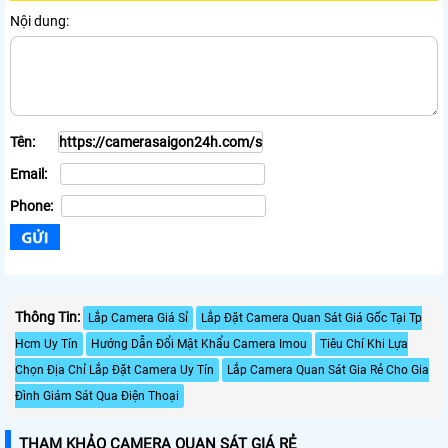
Nội dung:
Tên:
Email:
Phone:
Thông Tin:
Lắp Camera Giá Sỉ
Lắp Đặt Camera Quan Sát Giá Gốc Tại Tp
Hcm Uy Tín
Hướng Dẫn Đổi Mật Khẩu Camera Imou
Tiêu Chí Khi Lựa
Chọn Địa Chỉ Lắp Đặt Camera Uy Tín
Lắp Camera Quan Sát Gia Rẻ Cho Gia
Đình Giám Sát Qua Điện Thoại
THAM KHẢO CAMERA QUAN SÁT GIÁ RẺ