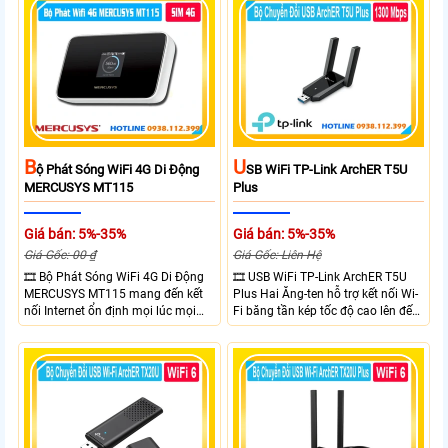
Ethernet Shielded 10/100 Mbps, hỗ
chuẩn IP65, chống sét ±6kV và
trợ PoE Passive, MAXtream TDMA,
chống tĩnh điện ±15kV
quản lý tập trung và phân tích
quang phổ. Chuẩn IPX5 giúp tăng
khả năng chống chịu thời tiết.
B
U
Ộ Phát Sóng WiFi 4G Di Động
SB WiFi TP-Link ArchER T5U
MERCUSYS MT115
Plus
Giá bán: 5%-35%
Giá bán: 5%-35%
Giá Gốc: 00 ₫
Giá Gốc: Liên Hệ
🎞 Bộ Phát Sóng WiFi 4G Di Động
🎞 USB WiFi TP-Link ArchER T5U
MERCUSYS MT115 mang đến kết
Plus Hai Ăng-ten hỗ trợ kết nối Wi-
nối Internet ổn định mọi lúc mọi
Fi băng tần kép tốc độ cao lên đến
nơi với tốc độ 4G LTE tải xuống lên
1300 Mbps. Hai ăng-ten ngoài kết
đến 150Mbps. Chuẩn WiFi 6
hợp công nghệ Beamforming giúp
AX300, pin 2400mAh hoạt động
tăng cường tín hiệu và vùng phủ
đến 10 giờ và khả năng kết nối
sóng. USB 3.0 cho tốc độ truyền dữ
cùng lúc 10 thiết bị
liệu nhanh. Hỗ trợ Windows 10/11
và cài đặt dễ dàng không cần đĩa
CD,bảo mật WPA3 cho quyền riêng
tư