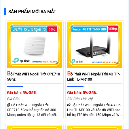
SẢN PHẨM MỚI RA MẮT
B
B
Ộ Phát WiFi Ngoài Trời CPE710
Ộ Phát Wi-Fi Ngoài Trời 4G TP-
5Ghz
Link TL-MR100
Giá bán: 5%-35%
Giá bán: 5%-35%
Giá Gốc:
Giá Gốc: Liên Hệ
📹 Bộ Phát WiFi Ngoài Trời
📸 Bộ Phát Wi-Fi Ngoài Trời 4G TP-
CPE710 5Ghz hỗ trợ tốc độ 300
Link TL-MR100 với tốc độ WiFi cao
Mbps, anten độ lợi 13 dBi và kết
hỗ trợ LTE lên đến 150 Mbps và Wi-
nối đường dài trên 10 km trong
Fi 2.4 GHz lên đến 300 Mbps với
điều kiện phù hợp. Trang bị cổng
thiết kế với vỏ chống chịu thời tiết