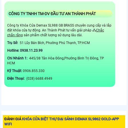
CÔNG TY TNHH TM-DV ĐẦU TƯ AN THÀNH PHÁT
Công ty Khóa Cửa Demax SL988 GB BRASS chuyên cung cấp và lắp
đặt khóa cửa tự động. An Thành Phát tư vấn giải pháp ⁂
Chắc
chắn rằng
sản phẩm chất lượng sử dụng lâu dài.
Trụ Sở:
51 Lũy Bán Bích, Phường Phú Thạnh, TP.HCM
Hotline: 0938.11.23.99
Chi Nhánh 1:
445/38 Tân Hòa Đông,Phường Bình Trị Đông, TP
HCM
Kỹ Thuật:
0906.855.330
Điện Thoại:
(028) 6688.4949
ĐÁNH GIÁ
KHÓA CỬA BIỆT THỰ ĐẠI SẢNH DEMAX SL9862 GOLD-APP
WIFI