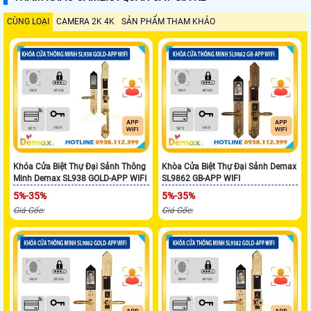
CÙNG LOẠI
CAMERA 2K 4K
SẢN PHẨM THAM KHẢO
Khóa Cửa Biệt Thự Đại Sảnh Thông
Khòa Cửa Biệt Thự Đại Sảnh Demax
Minh Demax SL938 GOLD-APP WIFI
SL9862 GB-APP WIFI
5%-35%
5%-35%
Giá Gốc:
Giá Gốc: