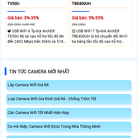
TX50U
TBE400UH
Giá bán: 5%-35%
Giá bán: 5%-35%
Giá Gốc: Liên Hệ
Giá Gốc:
📽 USB WiFi 6 Tp-lick ArchER
🎞 USB WiFi 7 Tp-link ArchER
TX50U độ lợi cao hỗ trợ tốc độ lên
TBE400UH là bộ chuyển đổi Wi-Fi
đến 2402 Mbps trên 5GHz và 574
ba băng tần tốc độ cao hỗ trợ
Mbps trên 2.4GHz mang đến kết
2882 Mbps trên 6GHz, 2882 Mbps
nối không dây nhanh và ổn định.
trên 5GHz và 688 Mbps trên
Tích hợp ăng-ten độ lợi cao mở
2.4GHz. Trang bị 2 ăng-ten ngoài
rộng vùng phủ, giảm độ trễ. USB
công suất cao, kết nối USB 3.0, đi
3.0 tốc độ cao hỗ trợ truyền tải dữ
kèm đế cắm và cáp nối dài. Phù
TIN TỨC CAMERA MỚI NHẤT
liệu nhanh, kết hợp WPA3 tăng
hợp nâng cấp kết nối không dây
cường bảo mật.
tốc độ cao cho máy tính.
Lắp Camera Wifi Giá Rẻ
Loại Camera Wifi Gia Đình Giá Rẻ - Chống Trộm Tốt
Các Camera Wifi Tốt Nhất Hiện Nay
Cs-H4 3Mp: Camera Wifi Ezviz Trong Nhà Thông Minh