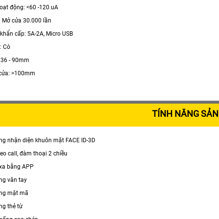
hoạt động: <60 -120 uA
n: Mở cửa 30.000 lần
 khẩn cấp: 5A-2A, Micro USB
: Có
: 36 - 90mm
 cửa: >100mm
TÍNH NĂNG SẢ
ng nhận diện khuôn mặt FACE ID-3D
eo call, đàm thoại 2 chiều
 xa bằng APP
ng vân tay
ằng mật mã
ng thẻ từ