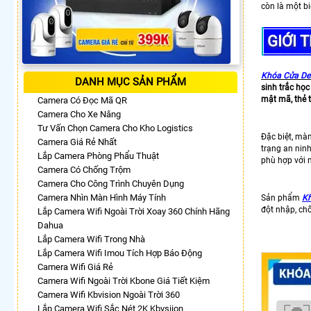
còn là một b
GIỚI 
Khóa Cửa De
DANH MỤC SẢN PHẨM
sinh trắc họ
mật mã, thẻ t
Camera Có Đọc Mã QR
Camera Cho Xe Nâng
Tư Vấn Chọn Camera Cho Kho Logistics
Đặc biệt, mà
Camera Giá Rẻ Nhất
trạng an ninh
Lắp Camera Phòng Phẩu Thuật
phù hợp với 
Camera Có Chống Trộm
Camera Cho Công Trình Chuyên Dụng
Camera Nhìn Màn Hình Máy Tính
Sản phẩm
Kh
đột nhập, ch
Lắp Camera Wifi Ngoài Trời Xoay 360 Chính Hãng
Dahua
Lắp Camera Wifi Trong Nhà
Lắp Camera Wifi Imou Tích Hợp Báo Động
Camera Wifi Giá Rẻ
Camera Wifi Ngoài Trời Kbone Giá Tiết Kiệm
Camera Wifi Kbvision Ngoài Trời 360
Lắp Camera Wifi Sắc Nét 2K Kbvsiion