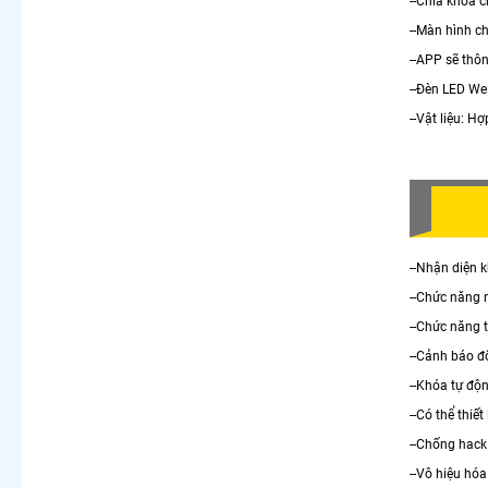
--Chìa khóa 
--Màn hình c
--APP sẽ thô
--Đèn LED W
--Vật liệu: 
--Nhận diện 
--Chức năng 
--Chức năng 
--Cảnh báo đ
--Khóa tự độn
--Có thể thiế
--Chống hack
--Vô hiệu hóa