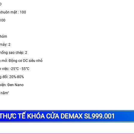
D
khuôn mặt : 100
 100
nhóm
 máy: 2
chống sao chép: 2
g mở: Động cơ DC siêu nhỏ
m việc: -25°C - 55°C
g đối: 20%-80%
hiện: Đen Nano
3 năm"
THỰC TẾ KHÓA CỬA DEMAX SL999.001