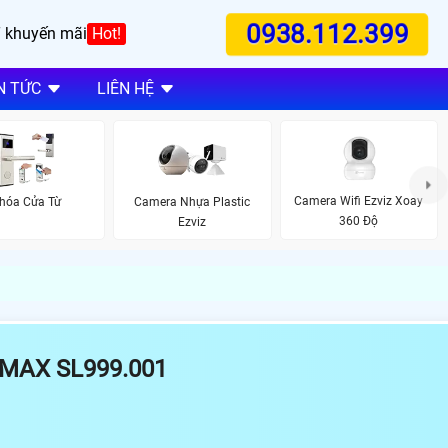
0938.112.399
 khuyến mãi
Hot!
N TỨC
LIÊN HỆ
Camera Wifi Ezviz Xoay
hóa Cửa Từ
Camera Nhựa Plastic
360 Độ
Ezviz
MAX SL999.001