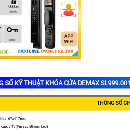
 SỐ KỸ THUẬT KHÓA CỬA DEMAX SL999.00
THÔNG SỐ C
c khóa: 67x417mm
cấp: 7,4V(Pin sạc lithium kép)