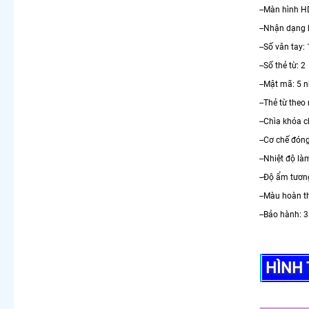
--Màn hình H
--Nhận dạng 
--Số vân tay:
--Số thẻ từ: 2
--Mật mã: 5 
--Thẻ từ theo
--Chìa khóa 
--Cơ chế đón
--Nhiệt độ là
--Độ ẩm tươn
--Màu hoàn t
--Bảo hành: 
HÌNH 