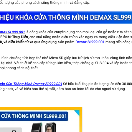
iểu tượng của phong cách sống thông minh và đẳng cấp.
THIỆU KHÓA CỬA THÔNG MÌNH DEMAX SL999
max SL999.001
là dòng khóa cửa chuyên dụng cho mọi loại cửa gỗ hoặc cửa sắt n
c FPC từ Thụy Điển
, cho khả năng nhận diện chính xác ngay cả trong điều kiện ánh 
ừ, và điều khiển từ xa qua ứng dụng
, Sản phẩm
Demax SL999.001
mang đến công ng
n hình chuông tích hợp thẻ nhớ Micro SD giúp lưu trữ lịch sử mở khóa, cùng tính 
 tại nhà. Với thiết kế cao cấp từ hợp kim kẽm, thép chống gỉ SUS 304 và lớp hoàn 
mọi phong cách nội thất.
óa Cửa Thông Mình Demax SL999.001
Sở hữu tuổi thọ pin ấn tượng lên đến 30.0
ống hack, và vô hiệu hóa thẻ bị mất, đảm bảo an toàn tối đa cho người sử dụng.