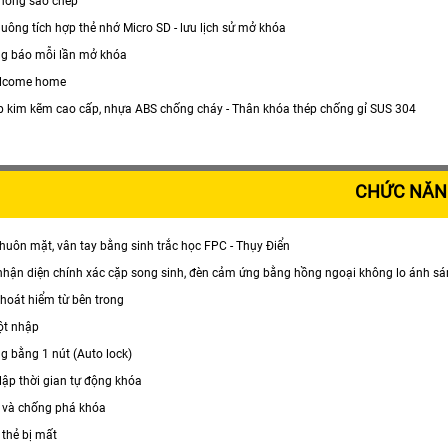
chống sao chép
huông tích hợp thẻ nhớ Micro SD - lưu lịch sử mở khóa
ng báo mỗi lần mở khóa
elcome home
Hợp kim kẽm cao cấp, nhựa ABS chống cháy - Thân khóa thép chống gỉ SUS 304
CHỨC NĂN
khuôn mặt, vân tay bằng sinh trắc học FPC - Thụy Điển
nhận diện chính xác cặp song sinh, đèn cảm ứng bằng hồng ngoại không lo ánh sá
thoát hiểm từ bên trong
ột nhập
g bằng 1 nút (Auto lock)
t lập thời gian tự động khóa
 và chống phá khóa
 thẻ bị mất