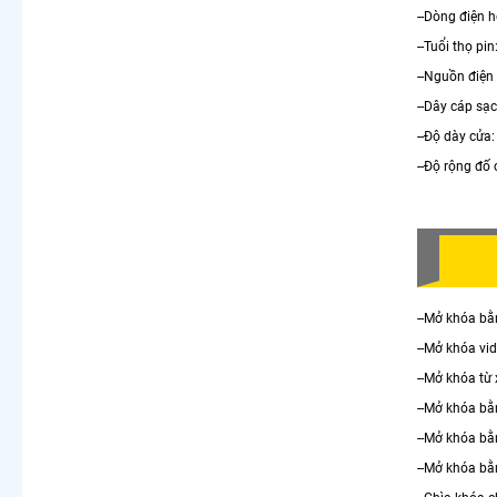
--Dòng điện 
--Tuổi thọ pi
--Nguồn điện
--Dây cáp sạc
--Độ dày cửa
--Độ rộng đố
--Mở khóa bằ
--Mở khóa vid
--Mở khóa từ
--Mở khóa bằ
--Mở khóa b
--Mở khóa bằ