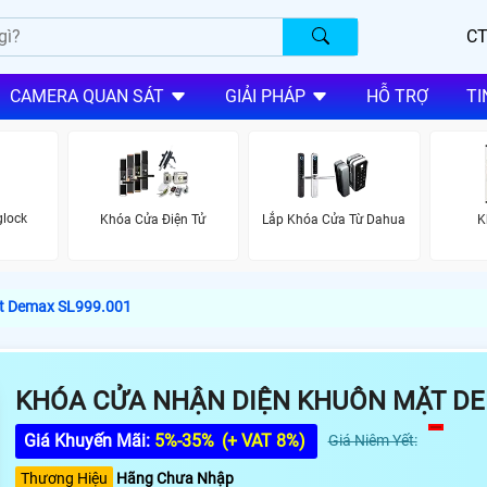
CT
CAMERA QUAN SÁT
GIẢI PHÁP
HỖ TRỢ
TI
lock
Khóa Cửa Điện Tử
Lắp Khóa Cửa Từ Dahua
K
t Demax SL999.001
KHÓA CỬA NHẬN DIỆN KHUÔN MẶT DE
Giá Khuyến Mãi:
5%-35%
(+ VAT 8%)
Giá Niêm Yết:
Thương Hiệu
Hãng Chưa Nhập