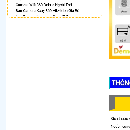
Camera Wifi 360 Dahua Ngoài Trời
Bán Camera Xoay 360 Hikvision Giá Rẻ
Lắp Camera Samsung Xoay 360
Camera Xoay 360 Kbvision Giá Rẻ
Camera 360 Imou Báo Động
Lắp Camera 360 Báo Động Chống Trộm
Lắp Camera 360 Trong Nhà Hikvision
Camera Hdparagon Xoay 360 Độ
LẮP CAMERA THEO NHU CẦU
Lắp Camera Văn Phòng Giá Rẻ
Lắp Camera Nhà Xưởng Giá Rẻ
Lắp Camera Gia Đình Giá Rẻ
Lắp Camera Kho Hàng Giá Rẻ
THÔNG
Lắp Camera Cửa Hàng Giá Rẻ
Lắp Camera Wifi Giá Rẻ Chính Hãng
Lắp Camera Công Trình Giá Rẻ
Camera 360 Giá Rẻ
--Kích thướ
--Nguồn cung 