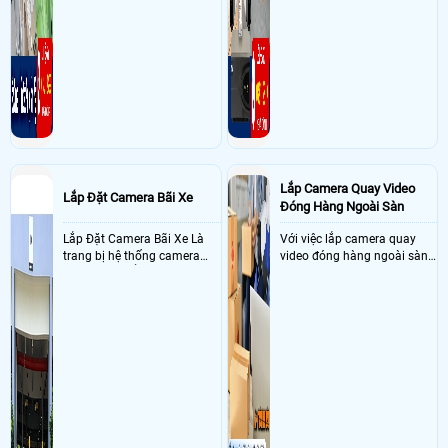
Lắp Camera Quay Video
Lắp Đặt Camera Bãi Xe
Đóng Hàng Ngoài Sàn
Lắp Đặt Camera Bãi Xe Là
Với việc lắp camera quay
trang bị hệ thống camera
video đóng hàng ngoài sàn
nhận diện biển số tại khu
thì đây là một giải pháp
vực cổng của các bãi giữ xe
camera cực kì cần thiết cho
kết hợp với phần mềm quản
các shop kinh doanh online
lý để ghi nhận lượt xe ra vào
đều nên sử dụng để có thể
chụp hình thông tin xe và
bảo vệ quyền lợi shop tránh
biển số lưu trực tiếp về máy
được các tình trạng bị đánh
tinh trạm để nhân viên tiện
mất cắp hàng hóa
đối soát, tính tiền xe xe ra
khỏi bãi