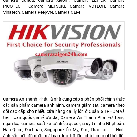
Camera Dahua, Camera Xiaomi, Camera ELITEK, Camera
PICOTECH, Camera METSUKI, Camera VDTECH, Camera
Vinatech, Camera PeepVN, Camera OEM
Camera An Thành Phát là nhà cung cấp & phân phối chính thức
các sản phẩm camera anh ninh, camera giám sát, camera theo
dõi cao cấp cho nhiều cửa hàng đại lý lớn ở Quận 6 TPHCM và
trên toàn quốc giá rẻ ưu đãi, Camera An Thành Phát với hàng
ngàn loại camera xuất xứ từ nhiều quốc gia uy tín như Nhật bản,
Hàn Quốc, Đài Loan, Singapore, Úc, Mỹ, Đức, Thái Lan,..... Hình
ảnh sắc nét, độ phân giải cao, lưu trữ lâu, phù hợp mọi thời tiết