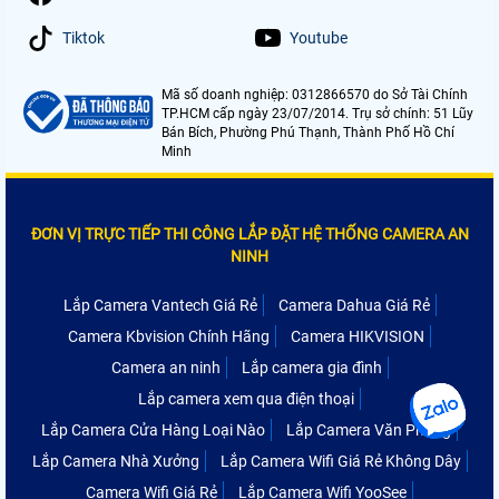
Tiktok
Youtube
Mã số doanh nghiệp: 0312866570 do Sở Tài Chính
TP.HCM cấp ngày 23/07/2014. Trụ sở chính: 51 Lũy
Bán Bích, Phường Phú Thạnh, Thành Phố Hồ Chí
Minh
ĐƠN VỊ TRỰC TIẾP THI CÔNG LẮP ĐẶT HỆ THỐNG CAMERA AN
NINH
Lắp Camera Vantech Giá Rẻ
Camera Dahua Giá Rẻ
Camera Kbvision Chính Hãng
Camera HIKVISION
Camera an ninh
Lắp camera gia đình
Lắp camera xem qua điện thoại
Lắp Camera Cửa Hàng Loại Nào
Lắp Camera Văn Phòng
Lắp Camera Nhà Xưởng
Lắp Camera Wifi Giá Rẻ Không Dây
Camera Wifi Giá Rẻ
Lắp Camera Wifi YooSee