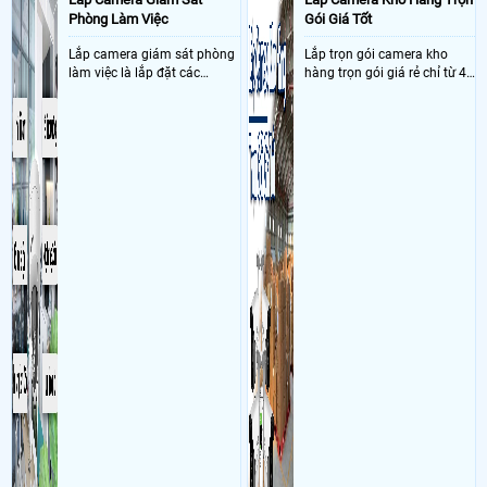
DH-H5AE
Phòng Làm Việc
Gói Giá Tốt
- Khách Lắp Camera
Địa điểm lăp đặt camera phú lâm , quận 6 Sử dụng
Dịch vụ camera quan sát
đầu ghi ip wifi 8 kênh CS-X5S-R100-8W : 1 cái,
Lắp camera giám sát phòng
Lắp trọn gói camera kho
tặng 1 HDMI
làm việc là lắp đặt các
hàng trọn gói giá rẻ chỉ từ 4
- Khách Lắp Camera CÔNG TY TNHH QUANG NGUYỄN GROUP
Địa điểm
camera ghi hình ảnh sắc nét
triệu đồng sở hữu ngày trọn
lăp đặt camera 685a quang trung p10 gò vấp Sử dụng
Dịch vụ camera
và âm thanh trong phòng
bộ gồm 4 camera, 1 đầu ghi
quan sát
1 DS-7216HGHI-M1, 9 DS-2CE16D0T-LPTS, 1 ổ cứng 1T kiet phat
làm việc với mục đích giám
hình, ổ cứng, switch mang
Ngày: 02/04/2020
huy cuong
nói về Sửa Chữa Camera Quan Sát Quận 6
sát quá trình làm việc của
đến giải pháp giám sát kho
toi co mua 1 camera foscam cu ve cam dien van hoat dong binh thuong
nhân viên, bảo vệ tài sản,
hàng 24/7 ổn định với độ
nhung cai dat vao lap top hay dt thi yeu cau quet ma cods nhung khi xem
theo dõi an ninh trong thời
sắc nét cao
o day camera thi kg co hoac bi thao mat vay lam sao cai dat lai>
gian thực qua điện thoại
hoặc máy tính từ xa