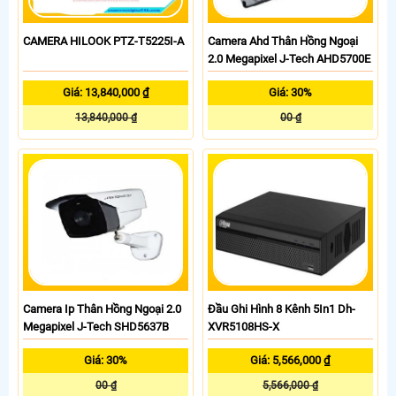
CAMERA HILOOK PTZ-T5225I-A
Camera Ahd Thân Hồng Ngoại
2.0 Megapixel J-Tech AHD5700E
Giá: 13,840,000 ₫
Giá: 30%
13,840,000 ₫
00 ₫
Camera Ip Thân Hồng Ngoại 2.0
Đầu Ghi Hình 8 Kênh 5In1 Dh-
Megapixel J-Tech SHD5637B
XVR5108HS-X
Giá: 30%
Giá: 5,566,000 ₫
00 ₫
5,566,000 ₫