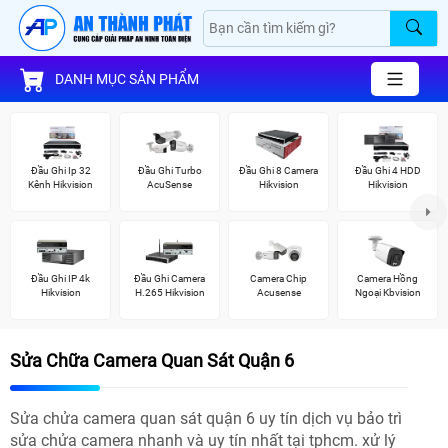
DANH MỤC SẢN PHẨM
Đầu Ghi Ip 32
Đầu Ghi Turbo
Đầu Ghi 8 Camera
Đầu Ghi 4 HDD
Kênh Hikvision
AcuSense
Hikvision
Hikvision
Đầu Ghi IP 4k
Đầu Ghi Camera
Camera Chip
Camera Hồng
Hikvision
H.265 Hikvision
Acusense
Ngoại Kbvision
Sửa Chữa Camera Quan Sát Quận 6
Sửa chửa camera quan sát quận 6 uy tín dịch vụ bảo trì
sửa chửa camera nhanh và uy tín nhất tại tphcm. xử lý