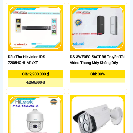
Đầu Thu Hikvision iDS-
DS-3WF0EC-5ACT Bộ Truyền Tải
7208HQHI-M1/XT
Video Thang Máy Không Dây
Giá: 2,980,000 ₫
Giá: 30%
4,260,000 ₫