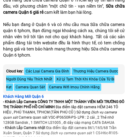
Cửa hàng Sữa chữa camera Quận 6 THCM lấy uy tín làm hàng
đầu, với phương châm "một chữ tín - vạn niềm tin",
Sữa chữa
camera Quận 6 giá rẻ
cam kết làm bạn hài lòng.
Nếu bạn đang ở Quận 6 và có nhu cầu mua Sữa chữa camera
quận 6 tphcm, Bạn đừng ngại khoảng cách xa, chúng tôi sẽ cử
nhân viên trở tới tận nơi cho quý khách hàng. Tất cả các sản
phẩm đăng tải trên website đều là hình thực tế, có tem chống
hàng giả và tem bảo hành mang thương hiệu Sữa chữa camera
Quận 6 tphcm.
Cloud key:
Các Loại Camera Gia Đình
Thương Hiệu Camera Được
Người Dùng Yêu Thích Nhất
Xử Lý Tạm Thời Khi Khóa Cửa Từ Bị
Kẹt
Camera Quan Sát
Camera Wifi Imou Chính Hãng
Khách Hàng Mới Quận 6
- Khách Lắp Camera CÔNG TY TNHH MỘT THÀNH VIÊN MÔI TRƯỜNG ĐÔ
THỊ THÀNH PHỐ HỒ CHÍ MINH
Địa điểm lăp đặt camera HẺM 246 TÔ
HIỆU , PHÚ THẠNH, TPHCM (TÂN PHÚ CŨ ) Sử dụng
Dịch vụ camera
quan sát
Camera quan sát VSC-IP0650R-PS- LPR : 2 cái , 2 Thẻ nhớ
128GB Sandisk , 1 SWITCH LS1005 , đi dây cáp mạng CAT6 DAHUA
- Khách Lắp Camera nhật
Địa điểm lăp đặt camera 861/165/68 Trần
Xuân Soạn, Quận 7 Sử dụng
Dịch vụ camera quan sát
1 CS-H6c-R105-