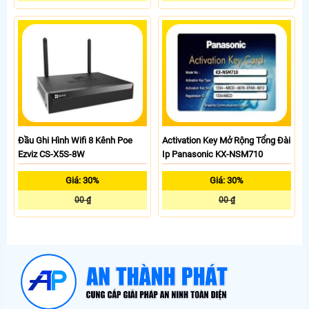
Đầu Ghi Hình Wifi 8 Kênh Poe
Activation Key Mở Rộng Tổng Đài
Ezviz CS-X5S-8W
Ip Panasonic KX-NSM710
Giá: 30%
Giá: 30%
00 ₫
00 ₫