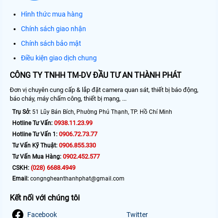
Hình thức mua hàng
Chính sách giao nhận
Chính sách bảo mật
Điều kiện giao dịch chung
CÔNG TY TNHH TM-DV ĐẦU TƯ AN THÀNH PHÁT
Đơn vị chuyên cung cấp & lắp đặt camera quan sát, thiết bị báo động,
báo cháy, máy chấm công, thiết bị mạng, ...
Trụ Sở:
51 Lũy Bán Bích, Phường Phú Thạnh, TP. Hồ Chí Minh
0938.11.23.99
Hotline Tư Vấn:
0906.72.73.77
Hotline Tư Vấn 1:
0906.855.330
Tư Vấn Kỹ Thuật:
0902.452.577
Tư Vấn Mua Hàng:
(028) 6688.4949
CSKH:
Email:
congngheanthanhphat@gmail.com
Kết nối với chúng tôi
Facebook
Twitter