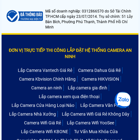
Mã số doanh nghiệp: 0312866570 do Sở Tài Chính
TP.HCM cấp ngày 23/07/2014. Trụ sở chính: 51 Lũy
Bán Bích, Phường Phú Thạnh, Thành Phố Hồ Chí
Minh
ĐƠN VỊ TRỰC TIẾP THI CÔNG LẮP ĐẶT HỆ THỐNG CAMERA AN
NINH
Lắp Camera Vantech Giá Rẻ
Camera Dahua Giá Rẻ
Camera Kbvision Chính Hãng
Camera HIKVISION
Camera an ninh
Lắp camera gia đình
Lắp camera xem qua điện thoại
Lắp Camera Cửa Hàng Loại Nào
Lắp Camera Văn Phòng
Lắp Camera Nhà Xưởng
Lắp Camera Wifi Giá Rẻ Không Dây
Camera Wifi Giá Rẻ
Lắp Camera Wifi YooSee
Lắp Camera Wifi KBONE
Tư Vấn Mua Khóa Cửa