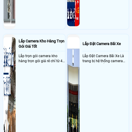
Lắp Camera Kho Hàng Trọn
Lắp Đặt Camera Bãi Xe
Gói Giá Tốt
Lắp trọn gói camera kho
Lắp Đặt Camera Bãi Xe Là
hàng trọn gói giá rẻ chỉ từ 4
trang bị hệ thống camera
triệu đồng sở hữu ngày trọn
nhận diện biển số tại khu
bộ gồm 4 camera, 1 đầu ghi
vực cổng của các bãi giữ xe
hình, ổ cứng, switch mang
kết hợp với phần mềm quản
đến giải pháp giám sát kho
lý để ghi nhận lượt xe ra vào
hàng 24/7 ổn định với độ
chụp hình thông tin xe và
sắc nét cao
biển số lưu trực tiếp về máy
tinh trạm để nhân viên tiện
đối soát, tính tiền xe xe ra
khỏi bãi