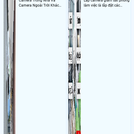
Camera Trong Nhà Và
Lắp camera giám sát phòng
chí minh Sử dụng
Dịch vụ camera quan sát
1 DS-7104NI-Q1/M, 1 ổ cứng
Camera Ngoài Trời Khác
làm việc là lắp đặt các
1T SG, 2 DS-2CD1T21G2-LIU, 1 DS-2CD1121G2-LIU, 1 Switch 4 Poe 100MB
Nhau ở tính năng chống
camera ghi hình ảnh sắc nét
- Khách Lắp Camera
Địa điểm lăp đặt camera 165 đường tỉnh lộ 15, Ấp
nước và chống bụi của
và âm thanh trong phòng
11, Xã Tân Thanh Đông, Huyện Củ Chi Sử dụng
Dịch vụ camera quan sát
camera
làm việc với mục đích giám
1 ổ cứng 1T SG, pin CMOS mua ngoài
sát quá trình làm việc của
- Khách Lắp Camera CÔNG TY TNHH BMO INT
Địa điểm lăp đặt camera
nhân viên, bảo vệ tài sản,
NHÀ XƯỞNG C-6, LÔ G6,G7,G8,G9, ĐƯỜNG N3, KCN ĐÔNG NAM, XÃ BÌNH
theo dõi an ninh trong thời
MỸ, HUYỆN CỦ CHI Sử dụng
Dịch vụ camera quan sát
1 ổ cứng 2TB WD
gian thực qua điện thoại
- Khách Lắp Camera
Địa điểm lăp đặt camera 1558 TL8 xã Hoà Phú,
hoặc máy tính từ xa
huyện củ chi Sử dụng
Dịch vụ camera quan sát
1 cam h2ae , 1 thẻ 64 gb
dahua