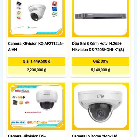
Camera KBvision KX-AF2112LN-
Đầu Ghi 8 Kênh Hdtvi H.265+
A-VN
Hikvision DS-7208HQHI-K1(S)
Giá: 1,449,500 ₫
Giá: 30%
2,230,000 ₫
5,140,000 ₫
Camera Hikvision DS-
Camera Ip Dome 2Mpx Hd