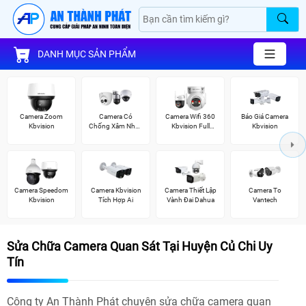
DANH MỤC SẢN PHẨM
Camera Zoom
Camera Có
Camera Wifi 360
Báo Giá Camera
Kbvision
Chống Xâm Nhập
Kbvision Full
Kbvision
Kbvision
Color
Camera Speedom
Camera Kbvision
Camera Thiết Lập
Camera To
Kbvision
Tích Hợp Ai
Vành Đai Dahua
Vantech
Sửa Chữa Camera Quan Sát Tại Huyện Củ Chi Uy
Tín
Công ty An Thành Phát chuyên sửa chữa camera quan