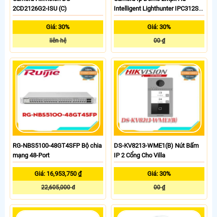
2CD2126G2-ISU (C)
Intelligent Lighthunter IPC312SB-
ADF28K-I0
Giá: 30%
Giá: 30%
liên hệ
00 ₫
RG-NBS5100-48GT4SFP Bộ chia
DS-KV8213-WME1(B) Nút Bấm
mạng 48-Port
IP 2 Cổng Cho Villa
Giá: 16,953,750 ₫
Giá: 30%
22,605,000 đ
00 ₫