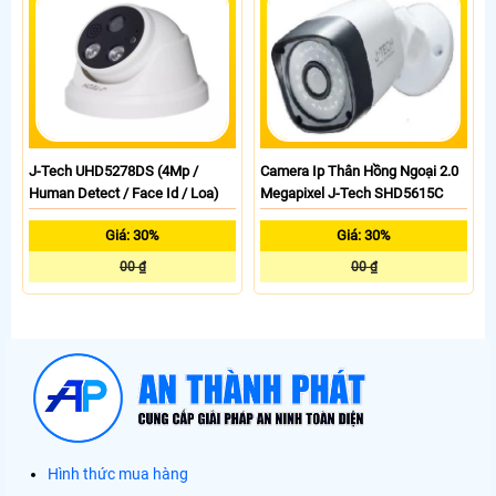
J-Tech UHD5278DS (4Mp /
Camera Ip Thân Hồng Ngoại 2.0
Human Detect / Face Id / Loa)
Megapixel J-Tech SHD5615C
Giá: 30%
Giá: 30%
00 ₫
00 ₫
Hình thức mua hàng