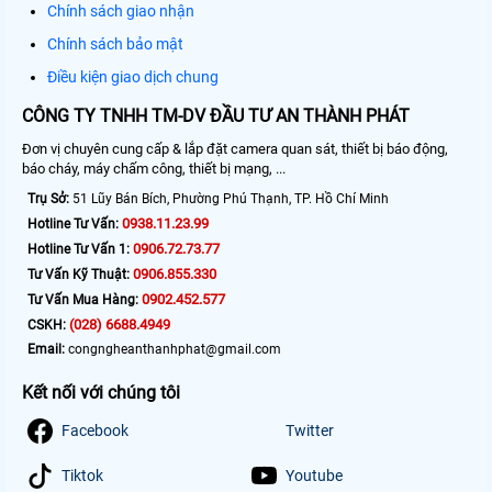
Chính sách giao nhận
Chính sách bảo mật
Điều kiện giao dịch chung
CÔNG TY TNHH TM-DV ĐẦU TƯ AN THÀNH PHÁT
Đơn vị chuyên cung cấp & lắp đặt camera quan sát, thiết bị báo động,
báo cháy, máy chấm công, thiết bị mạng, ...
Trụ Sở:
51 Lũy Bán Bích, Phường Phú Thạnh, TP. Hồ Chí Minh
0938.11.23.99
Hotline Tư Vấn:
0906.72.73.77
Hotline Tư Vấn 1:
0906.855.330
Tư Vấn Kỹ Thuật:
0902.452.577
Tư Vấn Mua Hàng:
(028) 6688.4949
CSKH:
Email:
congngheanthanhphat@gmail.com
Kết nối với chúng tôi
Facebook
Twitter
Tiktok
Youtube