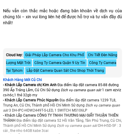
Nếu vẫn còn thắc mắc hoặc đang băn khoăn về dịch vụ của
chúng tôi – xin vui lòng liên hệ để được hỗ trợ và tư vấn đầy đủ
nhất!
Cloud key:
Giải Pháp Lắp Camera Cho Khu Phố
Chi Tiết Đèn Năng
Lượng Mặt Trời
Công Ty Camera Quận 9 Uy Tín
Công Ty Camera
Tại Tphcm
Lắp Đặt Camera Quan Sát Cho Shop Thời Trang
Khách Hàng Mới Củ Chi
- Khách Lắp Camera chị Kim Anh
Địa điểm lăp đặt camera 85-88 đường
390 Ấp Trảng Lắm, Củ Chi Sử dụng
Dịch vụ camera quan sát
1 cam ezviz
cs-h6c,1 thẻ 32gb my
- Khách Lắp Camera Phúc Nguyên
Địa điểm lăp đặt camera 1239 TL8,
Trung An, Củ Chi, Thành phố Hồ Chí Minh Sử dụng
Dịch vụ camera quan
sát
3 DH-IPC-HDW2449T-S-LED, 1 SWITCH MS106LP
- Khách Lắp Camera CÔNG TY TNHH THƯƠNG MẠI GIẤY THUẬN THIÊN
THÀNH
Địa điểm lăp đặt camera 52 Hồ Văn Tắng, Tân Phú Trung, Củ Chi,
Thành phố Hồ Chí Minh Sử dụng
Dịch vụ camera quan sát
DH-H5D-5F : 3
cái , the nho 64GB kabe 3cai