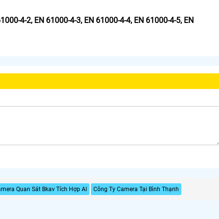
1000-4-2, EN 61000-4-3, EN 61000-4-4, EN 61000-4-5, EN
mera Quan Sát Bkav Tích Hợp Al
Công Ty Camera Tại Bình Thạnh