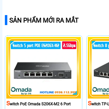
SẢN PHẨM MỚI RA MẮT
S
S
Witch PoE Omada S206X-M2 6 Port
Witch TP-