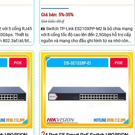
Giá bán: 5%-35%
Giá Gốc: 00 ₫
 với 5 cổng RJ45
📸 Switch TP-Link ES210XPP-M2 là bộ chia mạng
0Gbps. Thiết bị
với 8 cổng tốc độ cao lên đến 2,5Gbps hỗ trợ cấp
n 802.3af/at/bt
nguồn và mạng cho đầu ghi hình từ xa nhờ công
n đến 90W mỗi
suất POE lên đến
ra IP và WiFi
2