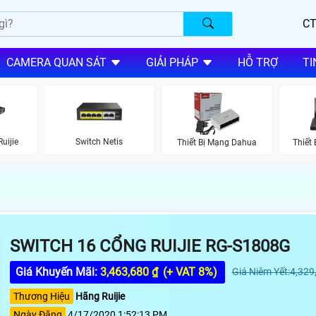
CT
CAMERA QUAN SÁT
GIẢI PHÁP
HỖ TRỢ
TI
uijie
Switch Netis
Thiết Bị Mạng Dahua
Thiết
SWITCH 16 CỔNG RUIJIE RG-S1808G
Giá Khuyến Mãi:
3,463,680 ₫
(+ VAT 8%)
Giá Niêm Yết:4,329
Thương Hiệu
Hãng Ruijie
Ngày Đăng
4/17/2020 1:52:13 PM