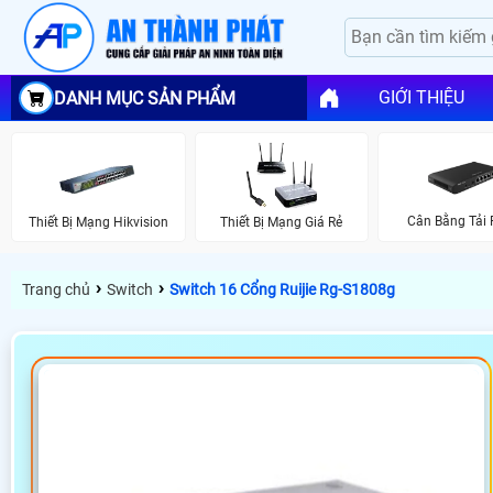
GIỚI THIỆU
DANH MỤC SẢN PHẨM
Cân Bằng Tải R
Thiết Bị Mạng Hikvision
Thiết Bị Mạng Giá Rẻ
›
›
Trang chủ
Switch
Switch 16 Cổng Ruijie Rg-S1808g