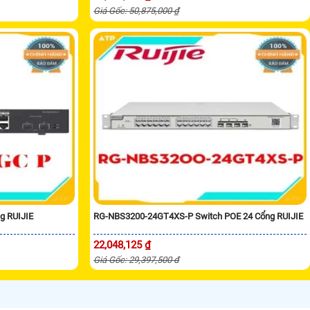
Giá Gốc: 50,875,000 ₫
g RUIJIE
RG-NBS3200-24GT4XS-P Switch POE 24 Cổng RUIJIE
22,048,125 ₫
Giá Gốc: 29,397,500 đ