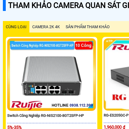
THAM KHẢO CAMERA QUAN SÁT GI
CÙNG LOẠI
CAMERA 2K 4K
SẢN PHẨM THAM KHẢO
RG-ES205GC-P 
Switch Công Nghiệp RG-NIS2100-8GT2SFP-HP
1,960,000 ₫
5%-35%