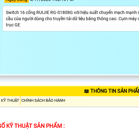
Switch 16 cổng RUIJIE RG-S1808G với hiệu suất chuyển mạch mạnh mẽ
cầu của người dùng cho truyền tải dữ liệu băng thông cao. Cụm máy 
trục GE
📖 THÔNG TIN SẢN PHẨ
 KỸ THUẬT
CHÍNH SÁCH BẢO HÀNH
Ố KỸ THUẬT SẢN PHẨM :