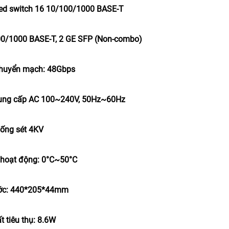
d switch 16 10/100/1000 BASE-T
00/1000 BASE-T, 2 GE SFP (Non-combo)
chuyển mạch: 48Gbps
cung cấp AC 100~240V, 50Hz~60Hz
hống sét 4KV
ộ hoạt động: 0°C~50°C
ước: 440*205*44mm
t tiêu thụ: 8.6W