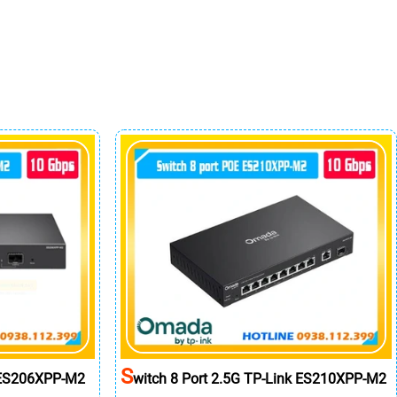
S
k ES206XPP-M2
Witch 8 Port 2.5G TP-Link ES210XPP-M2