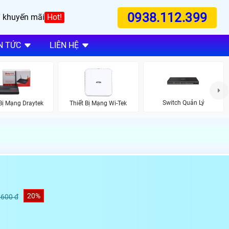
0938.112.399
 khuyến mãi
Hot!
N TỨC
LIÊN HỆ
Switch Quản Lý
 Bị Mạng Draytek
Thiết Bị Mạng Wi-Tek
20%
,600 đ