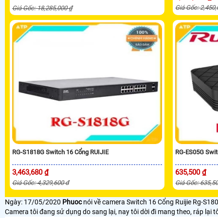
Giá Gốc: 2,450
Giá Gốc: 18,285,000 ₫
RG-S1818G Switch 16 Cổng RUIJIE
RG-ES05G Switc
3,463,680 ₫
635,500 ₫
Giá Gốc: 4,329,600 đ
Giá Gốc: 635,5
Ngày: 17/05/2020
Phuoc
nói về camera Switch 16 Cổng Ruijie Rg-S18
Camera tôi đang sử dụng do sang lại, nay tôi dời đi mang theo, ráp lại 