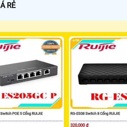
Á RẺ
Switch POE 5 Cổng RUIJIE
RG-ES08 Switch 8 Cổng RUIJIE
320,000 ₫