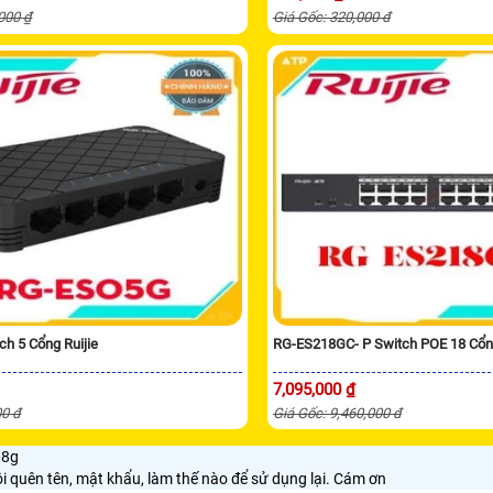
,000 ₫
Giá Gốc: 320,000 đ
h 5 Cổng Ruijie
RG-ES218GC- P Switch POE 18 Cổn
7,095,000 ₫
00 đ
Giá Gốc: 9,460,000 đ
08g
tôi quên tên, mật khẩu, làm thế nào để sử dụng lại. Cám ơn