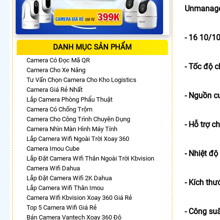
Unmanage
- 16 10/1
DANH MỤC SẢN PHẨM
Camera Có Đọc Mã QR
- Tốc độ 
Camera Cho Xe Nâng
Tư Vấn Chọn Camera Cho Kho Logistics
Camera Giá Rẻ Nhất
- Nguồn 
Lắp Camera Phòng Phẩu Thuật
Camera Có Chống Trộm
Camera Cho Công Trình Chuyên Dụng
- Hỗ trợ c
Camera Nhìn Màn Hình Máy Tính
Lắp Camera Wifi Ngoài Trời Xoay 360
Camera Imou Cube
- Nhiệt đ
Lắp Đặt Camera Wifi Thân Ngoài Trời Kbvision
Camera Wifi Dahua
Lắp Đặt Camera Wifi 2K Dahua
- Kích th
Lắp Camera Wifi Thân Imou
Camera Wifi Kbvision Xoay 360 Giá Rẻ
Top 5 Camera Wifi Giá Rẻ
- Công suấ
Bán Camera Vantech Xoay 360 Độ