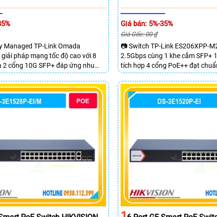
35%
Giá bán: 5%-35%
Giá Gốc: 00 ₫
sy Managed TP-Link Omada
📷 Switch TP-Link ES206XPP-M2
giải pháp mạng tốc độ cao với 8
2.5Gbps cùng 1 khe cắm SFP+ 1
à 2 cổng 10G SFP+ đáp ứng nhu
tích hợp 4 cổng PoE++ đạt chuẩ
 dữ liệu lớn sở hữu băng thông
tổng công suất 120W cấp nguồ
80Gbps tốc độ chuyển tiếp
cổng đáp ứng tốt hệ thống came
g lại kết nối ổn định cho doanh
hiệu suất cao.
òng và hệ thống mạng hiện đại.
1