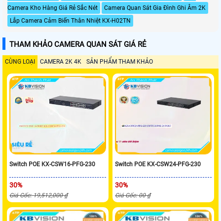
Camera Kho Hàng Giá Rẻ Sắc Nét
Camera Quan Sát Gia Đình Ghi Âm 2K
Lắp Camera Cảm Biến Thân Nhiệt KX-H02TN
THAM KHẢO CAMERA QUAN SÁT GIÁ RẺ
CÙNG LOẠI
CAMERA 2K 4K
SẢN PHẨM THAM KHẢO
Switch POE KX-CSW16-PFG-230
Switch POE KX-CSW24-PFG-230
30%
30%
Giá Gốc: 19,512,000 ₫
Giá Gốc: 00 ₫