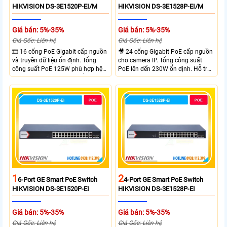
HIKVISION DS-3E1520P-EI/M
HIKVISION DS-3E1528P-EI/M
Giá bán: 5%-35%
Giá bán: 5%-35%
Giá Gốc: Liên hệ
Giá Gốc: Liên hệ
🎞 16 cổng PoE Gigabit cấp nguồn
🎥 24 cổng Gigabit PoE cấp nguồn
và truyền dữ liệu ổn định. Tổng
cho camera IP. Tổng công suất
công suất PoE 125W phù hợp hệ
PoE lên đến 230W ổn định. Hỗ trợ
thống camera IP vừa. 2 cổng RJ45
truyền PoE xa đến 300 mét. Băng
Gigabit và 2 cổng quang SFP mở
thông chuyển mạch đạt 68 Gbps
rộng linh hoạt. Hỗ trợ truyền PoE
mạnh mẽ.
xa tối đa lên đến 300 mét.
1
2
6-Port GE Smart PoE Switch
4-Port GE Smart PoE Switch
HIKVISION DS-3E1520P-EI
HIKVISION DS-3E1528P-EI
Giá bán: 5%-35%
Giá bán: 5%-35%
Giá Gốc: Liên hệ
Giá Gốc: Liên hệ