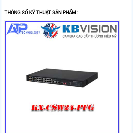
THÔNG SỐ KỸ THUẬT SẢN PHẨM :