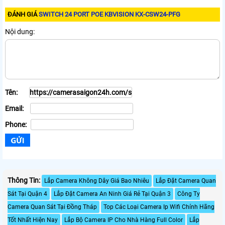
ĐÁNH GIÁ
SWITCH 24 PORT POE KBVISION KX-CSW24-PFG
Nội dung:
Tên:
Email:
Phone:
Thông Tin:
Lắp Camera Không Dây Giá Bao Nhiêu
Lắp Đặt Camera Quan
Sát Tại Quận 4
Lắp Đặt Camera An Ninh Giá Rẻ Tại Quận 3
Công Ty
Camera Quan Sát Tại Đồng Tháp
Top Các Loại Camera Ip Wifi Chính Hãng
Tốt Nhất Hiện Nay
Lắp Bộ Camera IP Cho Nhà Hàng Full Color
Lắp