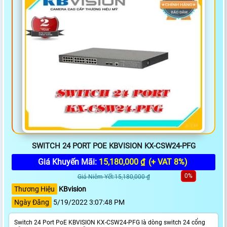
SWITCH 24 PORT POE KBVISION KX-CSW24-PFG
Giá Khuyến Mãi:
15,180,000 ₫
(+ VAT 8%)
0%
Giá Niêm Yết:15,180,000 ₫
Thương Hiệu
KBvision
Ngày Đăng
5/19/2022 3:07:48 PM
Switch 24 Port PoE KBVISION KX-CSW24-PFG là dòng switch 24 cổng