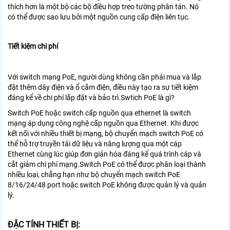
thích hơn là một bộ các bộ điều hợp treo tường phân tán. Nó
có thể được sao lưu bởi một nguồn cung cấp điện liên tục.
Tiết kiệm chi phí
Với switch mạng PoE, người dùng không cần phải mua và lắp
đặt thêm dây điện và ổ cắm điện, điều này tạo ra sự tiết kiệm
đáng kể về chi phí lắp đặt và bảo trì.Swtich PoE là gì?
Switch PoE hoặc switch cấp nguồn qua ethernet là switch
mạng áp dụng công nghệ cấp nguồn qua Ethernet. Khi được
kết nối với nhiều thiết bị mạng, bộ chuyển mạch switch PoE có
thể hỗ trợ truyền tải dữ liệu và năng lượng qua một cáp
Ethernet cùng lúc giúp đơn giản hóa đáng kể quá trình cáp và
cắt giảm chi phí mạng.Switch PoE có thể được phân loại thành
nhiều loại, chẳng hạn như bộ chuyển mạch switch PoE
8/16/24/48 port hoặc switch PoE không được quản lý và quản
lý.
ĐẶC TÍNH THIẾT BỊ: