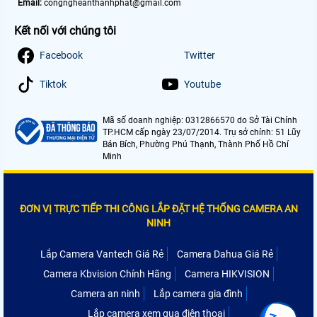
Email:
congngheanthanhphat@gmail.com
Kết nối với chúng tôi
Facebook
Twitter
Tiktok
Youtube
Mã số doanh nghiệp: 0312866570 do Sở Tài Chính
TP.HCM cấp ngày 23/07/2014. Trụ sở chính: 51 Lũy
Bán Bích, Phường Phú Thạnh, Thành Phố Hồ Chí
Minh
ĐƠN VỊ TRỰC TIẾP THI CÔNG LẮP ĐẶT HỆ THỐNG CAMERA AN
NINH
Lắp Camera Vantech Giá Rẻ
Camera Dahua Giá Rẻ
Camera Kbvision Chính Hãng
Camera HIKVISION
Camera an ninh
Lắp camera gia đình
Lắp camera xem qua điện thoại