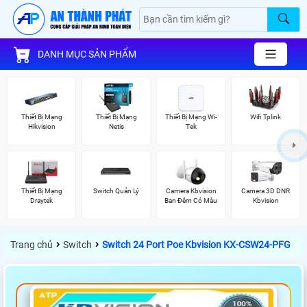
DANH MỤC SẢN PHẨM
Thiết Bị Mạng
Thiết Bị Mạng
Thiết Bị Mạng Wi-
Wifi Tplink
Hikvision
Netis
Tek
Thiết Bị Mạng
Switch Quản Lý
Camera Kbvision
Camera 3D DNR
Draytek
Ban Đêm Có Màu
Kbvision
›
›
Trang chủ
Switch
Switch 24 Port Poe Kbvision KX-CSW24-PFG