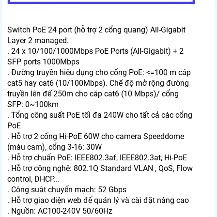
Switch PoE 24 port (hỗ trợ 2 cổng quang) All-Gigabit
Layer 2 managed.
. 24 x 10/100/1000Mbps PoE Ports (All-Gigabit) + 2
SFP ports 1000Mbps
. Đường truyền hiệu dụng cho cổng PoE: <=100 m cáp
cat5 hay cat6 (10/100Mbps). Chế độ mở rộng đường
truyền lên đế 250m cho cáp cat6 (10 Mbps)/ cổng
SFP: 0~100km
. Tổng công suất PoE tối đa 240W cho tất cả các cổng
PoE
. Hỗ trợ 2 cổng Hi-PoE 60W cho camera Speeddome
(màu cam), cổng 3-16: 30W
. Hỗ trợ chuẩn PoE: IEEE802.3af, IEEE802.3at, Hi-PoE
. Hỗ trợ công nghệ: 802.1Q Standard VLAN , QoS, Flow
control, DHCP...
. Công suât chuyển mạch: 52 Gbps
. Hỗ trợ giao diện web để quản lý và cài đặt nâng cao
. Nguồn: AC100-240V 50/60Hz