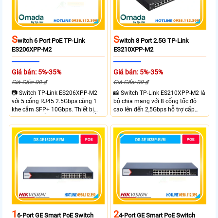
S
S
Witch 6 Port PoE TP-Link
Witch 8 Port 2.5G TP-Link
ES206XPP-M2
ES210XPP-M2
Giá bán: 5%-35%
Giá bán: 5%-35%
Giá Gốc: 00 ₫
Giá Gốc: 00 ₫
📷 Switch TP-Link ES206XPP-M2
📸 Switch TP-Link ES210XPP-M2 là
với 5 cổng RJ45 2.5Gbps cùng 1
bộ chia mạng với 8 cổng tốc độ
khe cắm SFP+ 10Gbps. Thiết bị
cao lên đến 2,5Gbps hỗ trợ cấp
tích hợp 4 cổng PoE++ đạt chuẩn
nguồn và mạng cho đầu ghi hình
802.3af/at/bt tổng công suất
từ xa nhờ công suất POE lên đến
120W cấp nguồn đến 90W mỗi
cổng đáp ứng tốt hệ thống camera
IP và WiFi hiệu suất cao.
1
2
6-Port GE Smart PoE Switch
4-Port GE Smart PoE Switch