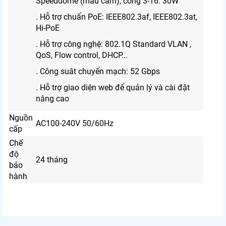
Speeddome (màu cam), cổng 3-16: 30W
. Hỗ trợ chuẩn PoE: IEEE802.3af, IEEE802.3at,
Hi-PoE
. Hỗ trợ công nghệ: 802.1Q Standard VLAN ,
QoS, Flow control, DHCP...
. Công suât chuyển mạch: 52 Gbps
. Hỗ trợ giao diện web để quản lý và cài đặt
nâng cao
Nguồn
AC100-240V 50/60Hz
cấp
Chế
độ
24 tháng
bảo
hành