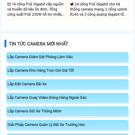
🎞 16 cổng PoE Gigabit cấp nguồn
📽 24 cổng PoE Gigabit cho hệ
và truyền dữ liệu ổn định. Tổng
thống camera mạng, 2 cổng uplink
công suất PoE 230W hỗ trợ nhiều
RJ45 và 2 cổng quang Gigabit tốc
thiết bị cùng lúc. Tốc độ chuyển
độ cao, Tổng công suất PoE 370W
mạch 68Gbps đảm bảo hiệu suất
cấp nguồn nhiều thiết bị.
cao ổn định. Hỗ trợ truyền PoE xa
lên đến 300m cho hệ thống
camera.
TIN TỨC CAMERA MỚI NHẤT
Lắp Camera Giám Sát Phòng Làm Việc
Lắp Camera Kho Hàng Trọn Gói Giá Tốt
Lắp Đặt Camera Bãi Xe
Lắp Camera Quay Video Đóng Hàng Ngoài Sàn
Lắp Camera Giữ Xe Thông Minh
Giải Pháp Camera Quản Lý Bãi Xe Trường Học