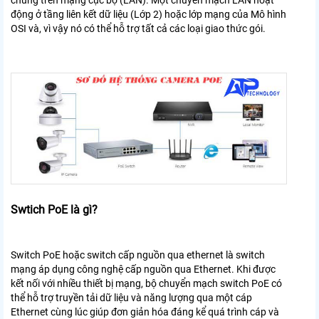
chúng trên mạng cục bộ (LAN). Một chuyển mạch LAN hoạt
động ở tầng liên kết dữ liệu (Lớp 2) hoặc lớp mạng của Mô hình
OSI và, vì vậy nó có thể hỗ trợ tất cả các loại giao thức gói.
Swtich PoE là gì?
Switch PoE hoặc switch cấp nguồn qua ethernet là switch
mạng áp dụng công nghệ cấp nguồn qua Ethernet. Khi được
kết nối với nhiều thiết bị mạng, bộ chuyển mạch switch PoE có
thể hỗ trợ truyền tải dữ liệu và năng lượng qua một cáp
Ethernet cùng lúc giúp đơn giản hóa đáng kể quá trình cáp và