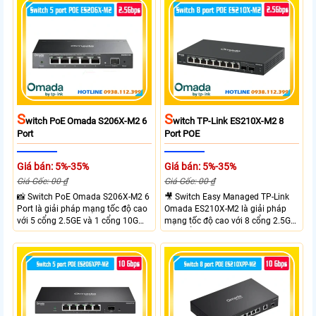
S
S
Witch PoE Omada S206X-M2 6
Witch TP-Link ES210X-M2 8
Port
Port POE
Giá bán: 5%-35%
Giá bán: 5%-35%
Giá Gốc: 00 ₫
Giá Gốc: 00 ₫
📸 Switch PoE Omada S206X-M2 6
🎥 Switch Easy Managed TP-Link
Port là giải pháp mạng tốc độ cao
Omada ES210X-M2 là giải pháp
với 5 cổng 2.5GE và 1 cổng 10G
mạng tốc độ cao với 8 cổng 2.5GE
SFP+, đáp ứng nhu cầu truyền tải
và 2 cổng 10G SFP+ đáp ứng nhu
dữ liệu lớn sở hữu băng thông
cầu truyền tải dữ liệu lớn sở hữu
chuyển mạch 45Gbps cùng tốc độ
băng thông chuyển mạch 80Gbps
chuyển tiếp 33.48Mpps, mang lại
tốc độ chuyển tiếp 59.52Mpps
hiệu suất ổn định cho doanh
mang lại kết nối ổn định cho
nghiệp văn phòng và hệ thống
doanh nghiệp văn phòng và hệ
mạng hiện đại.
thống mạng hiện đại.