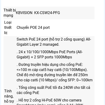
Thiết bị
KBVISION KX-CSW24-PFG
mạng
Loại
thiết
Chuyển POE 24 port
bị
Switch PoE 24 port (hỗ trợ 2 cổng quang) All-
Gigabit Layer 2 managed.
. 24 x 10/100/1000Mbps PoE Ports (All-
Gigabit) + 2 SFP ports 1000Mbps
. Đường truyền hiệu dụng cho cổng PoE:
<=100 m cáp cat5 hay cat6 (10/100Mbps).
Chế độ mở rộng đường truyền lên đế 250m
cho cáp cat6 (10 Mbps)/ cổng SFP: 0~100km
. Tổng công suất PoE tối đa 240W cho tất cả
Tính
các cổng PoE
năng,
. Hỗ trợ 2 cổng Hi-PoE 60W cho camera
hỗ trợ