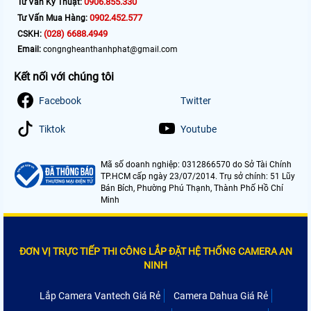
0906.855.330
Tư Vấn Kỹ Thuật:
0902.452.577
Tư Vấn Mua Hàng:
(028) 6688.4949
CSKH:
Email:
congngheanthanhphat@gmail.com
Kết nối với chúng tôi
Facebook
Twitter
Tiktok
Youtube
Mã số doanh nghiệp: 0312866570 do Sở Tài Chính
TP.HCM cấp ngày 23/07/2014. Trụ sở chính: 51 Lũy
Bán Bích, Phường Phú Thạnh, Thành Phố Hồ Chí
Minh
ĐƠN VỊ TRỰC TIẾP THI CÔNG LẮP ĐẶT HỆ THỐNG CAMERA AN
NINH
Lắp Camera Vantech Giá Rẻ
Camera Dahua Giá Rẻ