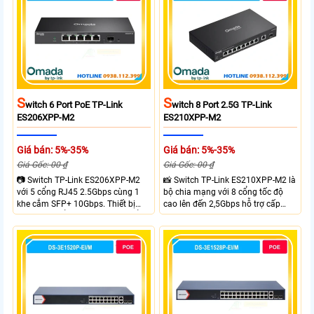
hiệu suất ổn định cho doanh
mang lại kết nối ổn định cho
nghiệp văn phòng và hệ thống
doanh nghiệp văn phòng và hệ
mạng hiện đại.
thống mạng hiện đại.
S
S
Witch 6 Port PoE TP-Link
Witch 8 Port 2.5G TP-Link
ES206XPP-M2
ES210XPP-M2
Giá bán: 5%-35%
Giá bán: 5%-35%
Giá Gốc: 00 ₫
Giá Gốc: 00 ₫
📷 Switch TP-Link ES206XPP-M2
📸 Switch TP-Link ES210XPP-M2 là
với 5 cổng RJ45 2.5Gbps cùng 1
bộ chia mạng với 8 cổng tốc độ
khe cắm SFP+ 10Gbps. Thiết bị
cao lên đến 2,5Gbps hỗ trợ cấp
tích hợp 4 cổng PoE++ đạt chuẩn
nguồn và mạng cho đầu ghi hình
802.3af/at/bt tổng công suất
từ xa nhờ công suất POE lên đến
120W cấp nguồn đến 90W mỗi
cổng đáp ứng tốt hệ thống camera
IP và WiFi hiệu suất cao.