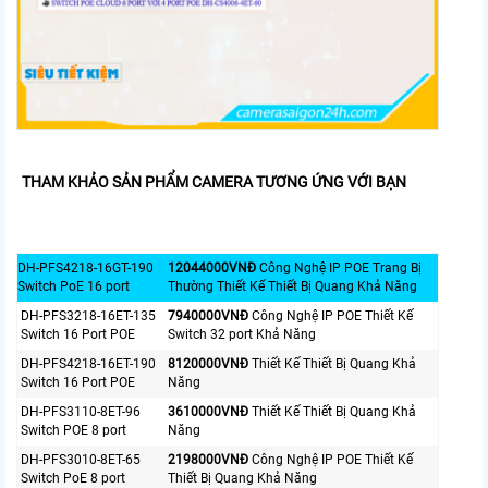
THAM KHẢO SẢN PHẨM CAMERA TƯƠNG ỨNG VỚI BẠN
DH-PFS4218-16GT-190
12044000VNÐ
Công Nghệ IP POE Trang Bị
Switch PoE 16 port
Thường Thiết Kế Thiết Bị Quang Khả Năng
DH-PFS3218-16ET-135
7940000VNÐ
Công Nghệ IP POE Thiết Kế
Switch 16 Port POE
Switch 32 port Khả Năng
DH-PFS4218-16ET-190
8120000VNÐ
Thiết Kế Thiết Bị Quang Khả
Switch 16 Port POE
Năng
DH-PFS3110-8ET-96
3610000VNÐ
Thiết Kế Thiết Bị Quang Khả
Switch POE 8 port
Năng
DH-PFS3010-8ET-65
2198000VNÐ
Công Nghệ IP POE Thiết Kế
Switch PoE 8 port
Thiết Bị Quang Khả Năng