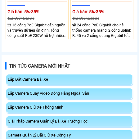
Giá bán: 5%-35%
Giá bán: 5%-35%
Giá Gốc: Liên hệ
Giá Gốc: Liên hệ
🎞 16 cổng PoE Gigabit cấp nguồn
📽 24 cổng PoE Gigabit cho hệ
và truyền dữ liệu ổn định. Tổng
thống camera mạng, 2 cổng uplink
công suất PoE 230W hỗ trợ nhiều
RJ45 và 2 cổng quang Gigabit tốc
thiết bị cùng lúc. Tốc độ chuyển
độ cao, Tổng công suất PoE 370W
mạch 68Gbps đảm bảo hiệu suất
cấp nguồn nhiều thiết bị.
cao ổn định. Hỗ trợ truyền PoE xa
lên đến 300m cho hệ thống
camera.
TIN TỨC CAMERA MỚI NHẤT
Lắp Đặt Camera Bãi Xe
Lắp Camera Quay Video Đóng Hàng Ngoài Sàn
Lắp Camera Giữ Xe Thông Minh
Giải Pháp Camera Quản Lý Bãi Xe Trường Học
Camera Quản Lý Bãi Giữ Xe Công Ty