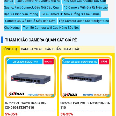
Dahua
Lắp Camera Nhà Xưởng Giá Rẻ
Phụ Kiện Cáp Quang, Dây Cáp
Quang, Fast Connect, Đầu Nối Cáp Quan
10 Camera Wifi Giá Rẻ Nên Lắp
Đặt Gia Đình Văn Phòng
Bộ 4 Camera IP Nhà Xưởng Giá Rẻ Dahua
Camera 4K Giá Rẻ Có Màu Ban Đêm
Lắp Camera Quan Sát Starlight Cho
Kho Xưởng
Trọn Bộ Camera Wifi Cửa Hàng Sắc Nét
THAM KHẢO CAMERA QUAN SÁT GIÁ RẺ
CÙNG LOẠI
CAMERA 2K 4K
SẢN PHẨM THAM KHẢO
8-Port PoE Switch Dahua DH-
Switch 8 Port POE DH-CS4010-8GT-
CS4010-8ET2GT-110
110
5%-35%
5%-35%