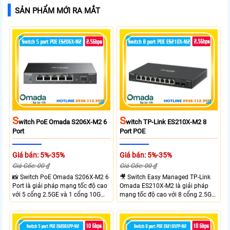
SẢN PHẨM MỚI RA MẮT
S
S
Witch PoE Omada S206X-M2 6
Witch TP-Link ES210X-M2 8
Port
Port POE
Giá bán: 5%-35%
Giá bán: 5%-35%
Giá Gốc: 00 ₫
Giá Gốc: 00 ₫
📸 Switch PoE Omada S206X-M2 6
🎥 Switch Easy Managed TP-Link
Port là giải pháp mạng tốc độ cao
Omada ES210X-M2 là giải pháp
với 5 cổng 2.5GE và 1 cổng 10G
mạng tốc độ cao với 8 cổng 2.5GE
SFP+, đáp ứng nhu cầu truyền tải
và 2 cổng 10G SFP+ đáp ứng nhu
dữ liệu lớn sở hữu băng thông
cầu truyền tải dữ liệu lớn sở hữu
chuyển mạch 45Gbps cùng tốc độ
băng thông chuyển mạch 80Gbps
chuyển tiếp 33.48Mpps, mang lại
tốc độ chuyển tiếp 59.52Mpps