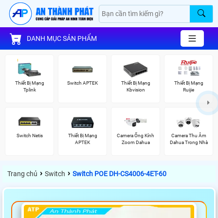
DANH MỤC SẢN PHẨM
Thiết Bị Mạng
Switch APTEK
Thiết Bị Mạng
Thiết Bị Mạng
Tplink
Kbvision
Ruijie
Switch Netis
Thiết Bị Mạng
Camera Ống Kính
Camera Thu Âm
APTEK
Zoom Dahua
Dahua Trong Nhà
›
›
Trang chủ
Switch
Switch POE DH-CS4006-4ET-60