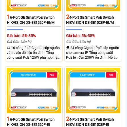
1
2
6-Port GE Smart PoE Switch
4-Port GE Smart PoE Switch
HIKVISION DS-3E1520P-EI/M
HIKVISION DS-3E1528P-EI/M
Giá bán: 5%-35%
Giá bán: 5%-35%
Giá Gốc: Liên hệ
Giá Gốc: Liên hệ
🎞 16 cổng PoE Gigabit cấp nguồn
🎥 24 cổng Gigabit PoE cấp nguồn
và truyền dữ liệu ổn định. Tổng
cho camera IP. Tổng công suất
công suất PoE 125W phù hợp hệ
PoE lên đến 230W ổn định. Hỗ trợ
thống camera IP vừa. 2 cổng RJ45
truyền PoE xa đến 300 mét. Băng
Gigabit và 2 cổng quang SFP mở
thông chuyển mạch đạt 68 Gbps
rộng linh hoạt. Hỗ trợ truyền PoE
mạnh mẽ.
xa tối đa lên đến 300 mét.
1
2
6-Port GE Smart PoE Switch
4-Port GE Smart PoE Switch
HIKVISION DS-3E1520P-EI
HIKVISION DS-3E1528P-EI