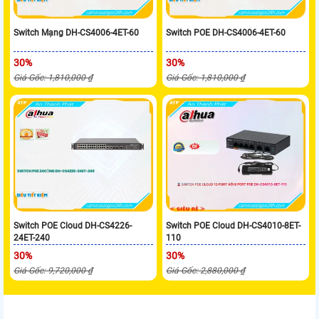
Switch Mạng DH-CS4006-4ET-60
Switch POE DH-CS4006-4ET-60
30%
30%
Giá Gốc: 1,810,000 ₫
Giá Gốc: 1,810,000 ₫
Switch POE Cloud DH-CS4226-
Switch POE Cloud DH-CS4010-8ET-
24ET-240
110
30%
30%
Giá Gốc: 9,720,000 ₫
Giá Gốc: 2,880,000 ₫