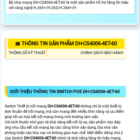
Bộ chia mạng DH-CS4006-4ET-60 là một sản phẩm hỗ trợ tăng tín hiệu
với công nghệ H.265+/H.265/H.264+/H
📖 THÔNG TIN SẢN PHẨM DH-CS4006-4ET-60
THÔNG SỐ KỸ THUẬT
CHÍNH SÁCH BẢO HÀNH
GIỚI THIỆU THÔNG TIN SWITCH POE DH-CS4006-4ET-60
Switch Thiết bị nối mạng
DH-CS4006-4ET-60
không chỉ là một thiết bị
đơn thuần để nối mạng, mà còn mang đến nhiều tính năng và ưu điểm
giúp tối ưu hóa kết nối mạng trong môi trường làm việc.
Với kích thước nhỏ gọn và khả năng kết nối từ xa, sản phẩm này đáp
ứng nhu cầu kết nối mạng tại các công trình xây dựng, tòa nhà văn
phòng hoặc các khu vực có không gian hạn chế. Một điểm đáng chú ý
của Switch
DH-CS4006-4ET-60
chính là khả năng tăng tín hiệu mạng.