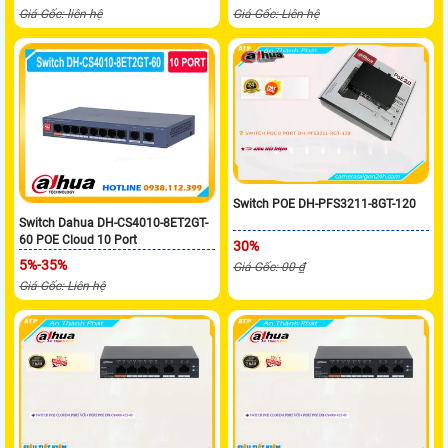
Giá Gốc: liên hệ
Giá Gốc: Liên hệ
Switch POE DH-PFS3211-8GT-120
Switch Dahua DH-CS4010-8ET2GT-
60 POE Cloud 10 Port
30%
5%-35%
Giá Gốc: 00 ₫
Giá Gốc: Liên hệ