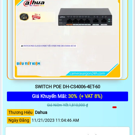
SWITCH POE DH-CS4006-4ET-60
Giá Khuyến Mãi:
30%
(+ VAT 8%)
Giá Niêm Yết:1,810,000 ₫
Thương Hiệu
Dahua
Ngày Đăng
11/21/2023 11:04:46 AM