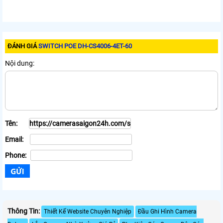
ĐÁNH GIÁ
SWITCH POE DH-CS4006-4ET-60
Nội dung:
Tên:
Email:
Phone:
Thông Tin:
Thiết Kế Website Chuyên Nghiệp
Đầu Ghi Hình Camera