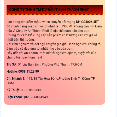
CÔNG TY TNHH TM-DV ĐẦU TƯ AN THÀNH PHÁT
Bạn đang tìm kiếm một Switch chuyển đổi mạng
DH-CS4006-4ET-
60
chính hãng với dịch vụ tốt nhất tại TPHCM? Không cần tìm kiếm
nữa vì Công ty An Thành Phát là địa chỉ hoàn hảo cho bạn.
Chúng tôi cam kết cung cấp sản phẩm chất lượng cao với giá rẻ
nhất trên thị trường.
Với kinh nghiệm và đội ngũ chuyên gia giàu kinh nghiệm, chúng tôi
đảm bảo sẽ đáp ứng tốt nhất nhu cầu của bạn.
Hãy đến với An Thành Phát để trải nghiệm dịch vụ tuyệt vời của
chúng tôi ngay hôm nay!
Trụ Sở:
51 Lũy Bán Bích, Phường Phú Thạnh, TP.HCM
Hotline: 0938.11.23.99
Chi Nhánh 1:
445/38 Tân Hòa Đông,Phường Bình Trị Đông, TP
HCM
Kỹ Thuật:
0906.855.330
Điện Thoại:
(028) 6688.4949