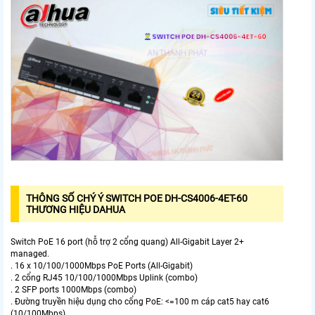
THÔNG SỐ CHÝ Ý SWITCH POE DH-CS4006-4ET-60
THƯƠNG HIỆU DAHUA
Switch PoE 16 port (hỗ trợ 2 cổng quang) All-Gigabit Layer 2+
managed.
. 16 x 10/100/1000Mbps PoE Ports (All-Gigabit)
. 2 cổng RJ45 10/100/1000Mbps Uplink (combo)
. 2 SFP ports 1000Mbps (combo)
. Đường truyền hiệu dụng cho cổng PoE: <=100 m cáp cat5 hay cat6
(10/100Mbps)