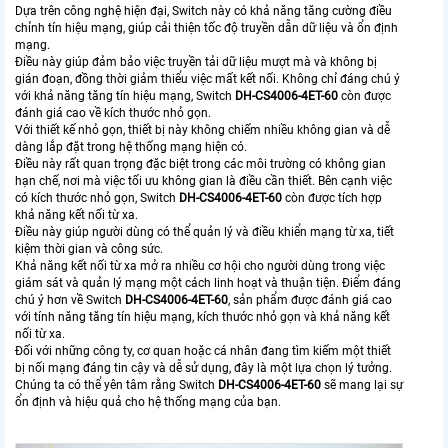
Dựa trên công nghệ hiện đại, Switch này có khả năng tăng cường điều
chỉnh tín hiệu mạng, giúp cải thiện tốc độ truyền dẫn dữ liệu và ổn định
mạng.
Điều này giúp đảm bảo việc truyền tải dữ liệu mượt mà và không bị
gián đoạn, đồng thời giảm thiểu việc mất kết nối. Không chỉ đáng chú ý
với khả năng tăng tín hiệu mạng, Switch
DH-CS4006-4ET-60
còn được
đánh giá cao về kích thước nhỏ gọn.
Với thiết kế nhỏ gọn, thiết bị này không chiếm nhiều không gian và dễ
dàng lắp đặt trong hệ thống mạng hiện có.
Điều này rất quan trọng đặc biệt trong các môi trường có không gian
hạn chế, nơi mà việc tối ưu không gian là điều cần thiết. Bên cạnh việc
có kích thước nhỏ gọn, Switch
DH-CS4006-4ET-60
còn được tích hợp
khả năng kết nối từ xa.
Điều này giúp người dùng có thể quản lý và điều khiển mạng từ xa, tiết
kiệm thời gian và công sức.
Khả năng kết nối từ xa mở ra nhiều cơ hội cho người dùng trong việc
giám sát và quản lý mạng một cách linh hoạt và thuận tiện. Điểm đáng
chú ý hơn về Switch
DH-CS4006-4ET-60
, sản phẩm được đánh giá cao
với tính năng tăng tín hiệu mạng, kích thước nhỏ gọn và khả năng kết
nối từ xa.
Đối với những công ty, cơ quan hoặc cá nhân đang tìm kiếm một thiết
bị nối mạng đáng tin cậy và dễ sử dụng, đây là một lựa chọn lý tưởng.
Chúng ta có thể yên tâm rằng Switch
DH-CS4006-4ET-60
sẽ mang lại sự
ổn định và hiệu quả cho hệ thống mạng của bạn.