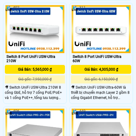
nghiệp quy mô lớn. Thiết bị mang
Tổng lưu lượng 380 Gbps, chuyển
thiết kế chắc chắn, hỗ trợ quản lý
402
311
mạch 760 Gbps, tỷ lệ chuyển tiếp
qua UniFi Controller, giúp giám sát
565,44 Mpps. Trang bị màn hình
và cấu hình linh hoạt, trực quan.
cảm ứng 1,3 inch, hoạt động ổn
định trong dải nhiệt -5 đến 40°C.
Switch 8 Port UniFi USW-Ultra
Switch 8 Port UniFi USW-Ultra
210W
60W
Giá Bán: 5,565,000 ₫
Giá Bán: 4,305,000 ₫
Giá gốc: 7,950,000 ₫
Giá gốc: 6,150,000 ₫
🎥 Switch UniFi USW-Ultra 210W 8
🎥 Switch UniFi USW-Ultra-60W là
cổng GbE, hỗ trợ 7 cổng PoE/PoE+
thiết bị chuyển mạch Layer 2 gồm 8
và 1 cổng PoE++, tổng lưu lượng
cổng Gigabit Ethernet, hỗ trợ
8Gbps, công suất PoE tối đa 210W,
PoE+/PoE++ với công suất tối đa
vỏ polycarbonat, kích thước nhỏ
60W, quản lý qua UniFi Controller,
406
449
gọn, hoạt động ổn định trong môi
hiệu suất 16Gbps, phù hợp mạng
trường khắc nghiệt. Hỗ trợ gắn
SMB. UniFi USW-Ultra-60W có kích
tường, quản lý qua Ethernet.
thước nhỏ gọn, tiêu thụ điện năng
thấp, hỗ trợ quản lý mạng dễ dàng
qua phần mềm.