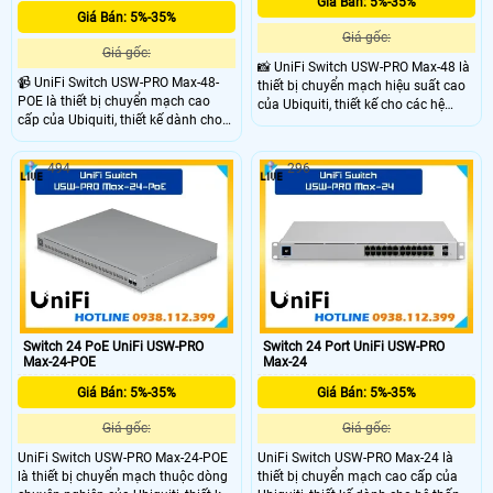
Giá Bán: 5%-35%
Giá Bán: 5%-35%
Giá gốc:
Giá gốc:
📸 UniFi Switch USW-PRO Max-48 là
📹 UniFi Switch USW-PRO Max-48-
thiết bị chuyển mạch hiệu suất cao
POE là thiết bị chuyển mạch cao
của Ubiquiti, thiết kế cho các hệ
cấp của Ubiquiti, thiết kế dành cho
thống mạng quy mô lớn. Với khả
doanh nghiệp cần mạng mạnh mẽ
năng mở rộng linh hoạt, quản lý tập
và linh hoạt. Với khả năng cấp
trung qua UniFi Controller và giao
494
296
nguồn PoE++ trên toàn bộ cổng,
diện LCD hiện đại, thiết bị giúp tối ưu
sản phẩm giúp đơn giản hóa việc
hóa hạ tầng mạng doanh nghiệp
triển khai các thiết bị mạng như
chuyên nghiệp
camera, điểm truy cập và điện thoại
IP
Switch 24 PoE UniFi USW-PRO
Switch 24 Port UniFi USW-PRO
Max-24-POE
Max-24
Giá Bán: 5%-35%
Giá Bán: 5%-35%
Giá gốc:
Giá gốc:
UniFi Switch USW-PRO Max-24-POE
UniFi Switch USW-PRO Max-24 là
là thiết bị chuyển mạch thuộc dòng
thiết bị chuyển mạch cao cấp của