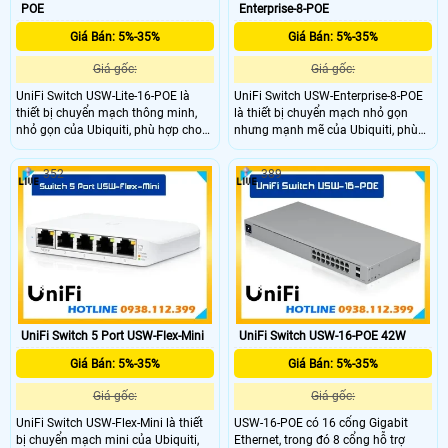
POE
Enterprise-8-POE
Giá Bán: 5%-35%
Giá Bán: 5%-35%
Giá gốc:
Giá gốc:
UniFi Switch USW-Lite-16-POE là
UniFi Switch USW-Enterprise-8-POE
thiết bị chuyển mạch thông minh,
là thiết bị chuyển mạch nhỏ gọn
nhỏ gọn của Ubiquiti, phù hợp cho
nhưng mạnh mẽ của Ubiquiti, phù
văn phòng, hộ gia đình hoặc hệ
hợp cho các văn phòng, chi nhánh
thống mạng quy mô vừa và nhỏ.
hoặc hệ thống mạng quy mô nhỏ.
352
389
Thiết bị hỗ trợ cấp nguồn PoE cho
Thiết bị hỗ trợ quản lý qua UniFi
các thiết bị mạng như Access Point,
Controller, tích hợp PoE giúp dễ
camera, giúp tiết kiệm chi phí và tối
dàng cấp nguồn cho các thiết bị
ưu không gian lắp đặt.
như camera IP, Access Point.
UniFi Switch 5 Port USW-Flex-Mini
UniFi Switch USW-16-POE 42W
Giá Bán: 5%-35%
Giá Bán: 5%-35%
Giá gốc:
Giá gốc:
UniFi Switch USW-Flex-Mini là thiết
USW-16-POE có 16 cổng Gigabit
bị chuyển mạch mini của Ubiquiti,
Ethernet, trong đó 8 cổng hỗ trợ