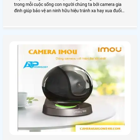
trong mỗi cuộc sống con người chúng ta bởi camera gia
đình giúp bảo vệ an ninh hữu hiệu tránh xa hay xua đuổi
kẻ xấu ra khỏi ngôi nhà của bạn. Vậy để lắp camera gia
đình cần những gì? Chọn loại camera nào tốt? Chúng ta
cùng xem qua nội dung dưới đây nhé!