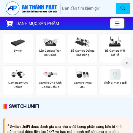
DANH MỤC SẢN PHẨM
Switch
Lắp Camera Trọn
Bộ Camera Dahua
Bộ Camera Wifi
Bộ Giá Rẻ
Báo Động
Giá Rẻ
Camera DWDR
Camera Ống Kính
Camera Imou
Thiết Bị Mạng Izifi
Dahua
Zoom Dahua
360
SWITCH UNIFI
Switch UniFi được đánh giá cao nhờ chất lượng phần cứng bền bỉ khả
năng hoạt động liên tục 24/7 và bảo mật mạnh mẽ sử dụng cho công