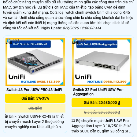
bộ)có chức năng chuyển tiếp dữ liệu thông minh giữa các cổng dựa trên địa chỉ
MAC. Switch học và lưu trữ địa chỉ MAC của thiết bị tạo bảng CAM để định
tuyến giảm xung đột mạng. Có 2 loại witch chính switch Unifi chia cổng Rj45
và switch Unifi chia cổng quan chức năng chín là chia cổng khuếch đại tín hiệu
và định kết nối các thiết bị mạng thông số cần quan tâm khi chọn sitch là số
cổng và tốc độ kết nối. Ngày Upate:
8/2/2026 12:00:00 AM
591
335
Switch 48 Port USW-PRO-48 UniFi
Switch 32 Port UniFi USW-Pro-
Aggregation
Giá Bán: 5%-35%
Giá Bán: 20,685,000 ₫
Giá gốc:
Giá gốc: 29,550,000 ₫
🎬 UniFi Switch USW-PRO-48 là thiết
🎞 Bộ chuyển mạch UniFi USW-Pro-
bị chuyển mạch Layer 2 thuộc dòng
Aggregation Layer 3 10/25G thiết kế
chuyên nghiệp của Ubiquiti, phù hợp
thép SGCC bền bỉ, gồm 28 cổng SFP
cho các hệ thống mạng doanh
1/10G và 4 cổng SFP28 1/10/25G.