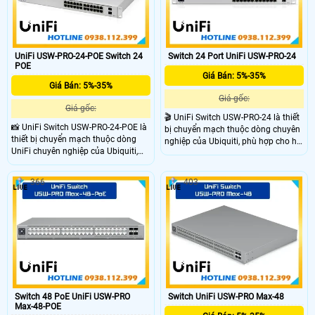
UniFi USW-PRO-24-POE Switch 24
Switch 24 Port UniFi USW-PRO-24
POE
Giá Bán: 5%-35%
Giá Bán: 5%-35%
Giá gốc:
Giá gốc:
🎬 UniFi Switch USW-PRO-24 là thiết
📸 UniFi Switch USW-PRO-24-POE là
bị chuyển mạch thuộc dòng chuyên
thiết bị chuyển mạch thuộc dòng
nghiệp của Ubiquiti, phù hợp cho hệ
UniFi chuyên nghiệp của Ubiquiti,
thống mạng doanh nghiệp vừa và
được thiết kế cho các hệ thống
lớn. Với thiết kế hiện đại, khả năng
mạng doanh nghiệp. Sản phẩm nổi
quản lý thông minh qua UniFi
366
403
bật với thiết kế rackmount hiện đại,
Controller, thiết bị này mang đến sự
tích hợp quạt làm mát yên tĩnh và
ổn định và hiệu suất cao trong môi
hỗ trợ quản lý thông minh thông
trường làm việc chuyên nghiệp
qua phần mềm UniFi Controller
Switch 48 PoE UniFi USW-PRO
Switch UniFi USW-PRO Max-48
Max-48-POE