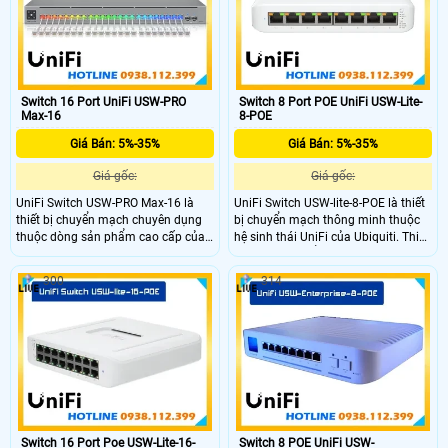
Switch 16 Port UniFi USW-PRO
Switch 8 Port POE UniFi USW-Lite-
Max-16
8-POE
Giá Bán: 5%-35%
Giá Bán: 5%-35%
Giá gốc:
Giá gốc:
UniFi Switch USW-PRO Max-16 là
UniFi Switch USW-lite-8-POE là thiết
thiết bị chuyển mạch chuyên dụng
bị chuyển mạch thông minh thuộc
thuộc dòng sản phẩm cao cấp của
hệ sinh thái UniFi của Ubiquiti. Thiết
Ubiquiti. Với thiết kế hiện đại, tích
kế nhỏ gọn, thẩm mỹ, phù hợp với
hợp công nghệ mạng tiên tiến, thiết
văn phòng hoặc hộ gia đình. Thiết
300
314
bị này mang lại hiệu suất vượt trội,
bị hỗ trợ quản lý qua phần mềm
khả năng quản lý linh hoạt và phù
UniFi Controller, giúp giám sát và
hợp với các hệ thống mạng doanh
điều khiển mạng dễ dàng, trực quan
nghiệp vừa và lớn.
và hiệu quả.
Switch 16 Port Poe USW-Lite-16-
Switch 8 POE UniFi USW-