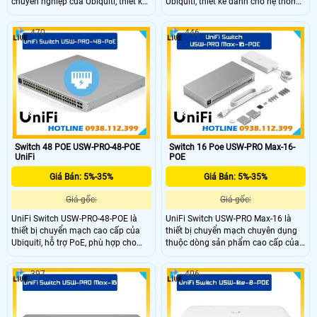
chuyên nghiệp của Ubiquiti, thiết kế
Ubiquiti, thiết kế dành cho hệ thống
cho các hệ thống mạng doanh
mạng doanh nghiệp hiện đại. Với
nghiệp hiện đại. Với khả năng cấp
kiểu dáng chuyên nghiệp, hoạt động
470
446
nguồn PoE mạnh mẽ, quản lý thông
ổn định, khả năng quản lý tập trung
minh qua UniFi Controller, thiết bị
qua UniFi Controller
này tối ưu hóa hiệu suất và sự linh
hoạt cho hạ tầng mạng
Switch 48 POE USW-PRO-48-POE
Switch 16 Poe USW-PRO Max-16-
UniFi
POE
Giá Bán: 5%-35%
Giá Bán: 5%-35%
Giá gốc:
Giá gốc:
UniFi Switch USW-PRO-48-POE là
UniFi Switch USW-PRO Max-16 là
thiết bị chuyển mạch cao cấp của
thiết bị chuyển mạch chuyên dụng
Ubiquiti, hỗ trợ PoE, phù hợp cho
thuộc dòng sản phẩm cao cấp của
mạng doanh nghiệp lớn cần cấp
Ubiquiti. Với thiết kế hiện đại, tích
nguồn và kết nối ổn định. Thiết kế
hợp công nghệ mạng tiên tiến, thiết
397
406
chuyên nghiệp, dễ dàng quản lý qua
bị này mang lại hiệu suất vượt trội,
UniFi Controller giúp nâng cao hiệu
khả năng quản lý linh hoạt và phù
suất và bảo mật mạng.
hợp với các hệ thống mạng doanh
nghiệp vừa và lớn.