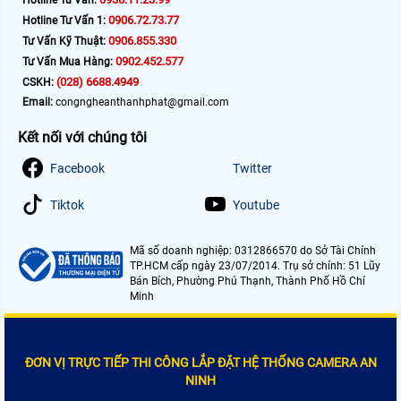
0906.72.73.77
Hotline Tư Vấn 1:
0906.855.330
Tư Vấn Kỹ Thuật:
0902.452.577
Tư Vấn Mua Hàng:
(028) 6688.4949
CSKH:
Email:
congngheanthanhphat@gmail.com
Kết nối với chúng tôi
Facebook
Twitter
Tiktok
Youtube
Mã số doanh nghiệp: 0312866570 do Sở Tài Chính
TP.HCM cấp ngày 23/07/2014. Trụ sở chính: 51 Lũy
Bán Bích, Phường Phú Thạnh, Thành Phố Hồ Chí
Minh
ĐƠN VỊ TRỰC TIẾP THI CÔNG LẮP ĐẶT HỆ THỐNG CAMERA AN
NINH