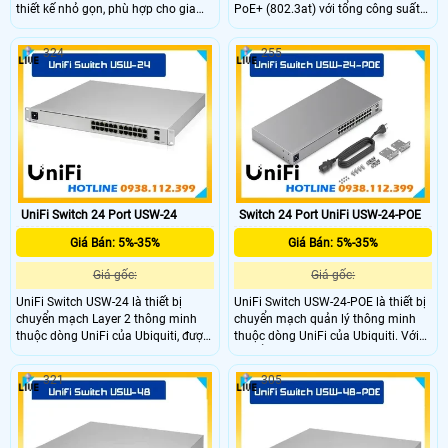
thiết kế nhỏ gọn, phù hợp cho gia
PoE+ (802.3at) với tổng công suất
đình hoặc văn phòng nhỏ. Thiết bị
PoE lên đến 42W. Ngoài ra, thiết bị
dễ dàng triển khai ở mọi không gian,
còn tích hợp 2 cổng SFP cho kết nối
324
255
hỗ trợ quản lý qua UniFi Controller,
uplink tốc độ cao. Quản lý hoàn
giúp mở rộng mạng nhanh chóng,
toàn thông qua phần mềm UniFi
tiện lợi mà vẫn đảm bảo hiệu năng
Controller, hỗ trợ giám sát thời gian
ổn định
thực và cấu hình dễ dàng.
UniFi Switch 24 Port USW-24
Switch 24 Port UniFi USW-24-POE
Giá Bán: 5%-35%
Giá Bán: 5%-35%
Giá gốc:
Giá gốc:
UniFi Switch USW-24 là thiết bị
UniFi Switch USW-24-POE là thiết bị
chuyển mạch Layer 2 thông minh
chuyển mạch quản lý thông minh
thuộc dòng UniFi của Ubiquiti, được
thuộc dòng UniFi của Ubiquiti. Với
thiết kế dành cho các hệ thống
24 cổng Gigabit Ethernet tích hợp
mạng doanh nghiệp. Thiết bị nổi bật
khả năng cấp nguồn PoE+, thiết bị
321
305
với khả năng quản lý tập trung qua
phù hợp cho các doanh nghiệp vừa
UniFi Controller, với khả năng tích
và nhỏ cần giải pháp mạng đồng
hợp nhiều thiết bị là giải pháp cực kì
bộ, ổn định và dễ dàng mở rộng.
tối ưu