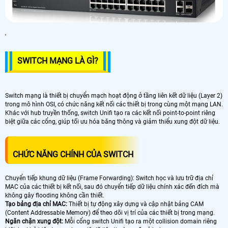
'
SWITCH MẠNG LÀ GÌ?
Switch mạng là thiết bị chuyển mạch hoạt động ở tầng liên kết dữ liệu (Layer 2)
trong mô hình OSI, có chức năng kết nối các thiết bị trong cùng một mạng LAN.
Khác với hub truyền thống, switch Unifi tạo ra các kết nối point-to-point riêng
biệt giữa các cổng, giúp tối ưu hóa băng thông và giảm thiểu xung đột dữ liệu.
CHỨC NĂNG CHÍNH CỦA SWITCH
Chuyển tiếp khung dữ liệu (Frame Forwarding): Switch học và lưu trữ địa chỉ
MAC của các thiết bị kết nối, sau đó chuyển tiếp dữ liệu chính xác đến đích mà
không gây flooding không cần thiết.
Tạo bảng địa chỉ MAC:
Thiết bị tự động xây dựng và cập nhật bảng CAM
(Content Addressable Memory) để theo dõi vị trí của các thiết bị trong mạng.
Ngăn chặn xung đột:
Mỗi cổng switch Unifi tạo ra một collision domain riêng