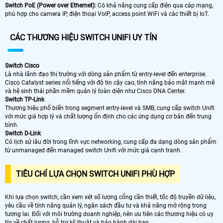
Switch PoE (Power over Ethernet):
Có khả năng cung cấp điện qua cáp mạng,
phù hợp cho camera IP, điện thoại VoIP, access point WiFi và các thiết bị IoT.
CÁC THƯƠNG HIỆU SWITCH UNIFI UY TÍN
Switch Cisco
Là nhà lãnh đạo thị trường với dòng sản phẩm từ entry-level đến enterprise.
Cisco Catalyst series nổi tiếng với độ tin cậy cao, tính năng bảo mật mạnh mẽ
và hệ sinh thái phần mềm quản lý toàn diện như Cisco DNA Center.
Switch TP-Link
Thương hiệu phổ biến trong segment entry-level và SMB, cung cấp switch Unifi
với mức giá hợp lý và chất lượng ổn định cho các ứng dụng cơ bản đến trung
bình.
Switch D-Link
Có lịch sử lâu đời trong lĩnh vực networking, cung cấp đa dạng dòng sản phẩm
từ unmanaged đến managed switch Unifi với mức giá cạnh tranh.
TIÊU CHÍ LỰA CHỌN SWITCH UNIFI PHÙ HỢP
Khi lựa chọn switch, cần xem xét số lượng cổng cần thiết, tốc độ truyền dữ liệu,
yêu cầu về tính năng quản lý, ngân sách đầu tư và khả năng mở rộng trong
tương lai. Đối với môi trường doanh nghiệp, nên ưu tiên các thương hiệu có uy
tín về chất lượng, hỗ trợ kỹ thuật và bảo hành dài hạn.