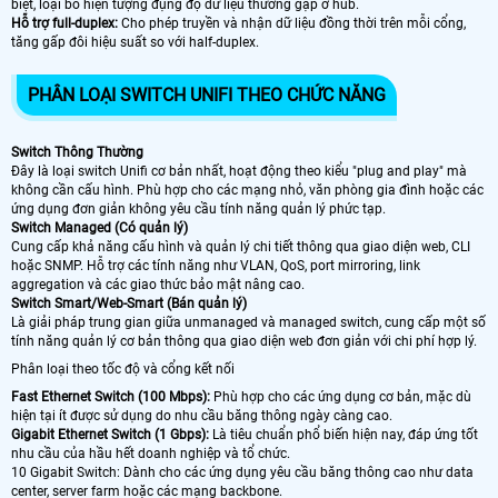
biệt, loại bỏ hiện tượng đụng độ dữ liệu thường gặp ở hub.
Hỗ trợ full-duplex:
Cho phép truyền và nhận dữ liệu đồng thời trên mỗi cổng,
tăng gấp đôi hiệu suất so với half-duplex.
PHÂN LOẠI SWITCH UNIFI THEO CHỨC NĂNG
Switch Thông Thường
Đây là loại switch Unifi cơ bản nhất, hoạt động theo kiểu "plug and play" mà
không cần cấu hình. Phù hợp cho các mạng nhỏ, văn phòng gia đình hoặc các
ứng dụng đơn giản không yêu cầu tính năng quản lý phức tạp.
Switch Managed (Có quản lý)
Cung cấp khả năng cấu hình và quản lý chi tiết thông qua giao diện web, CLI
hoặc SNMP. Hỗ trợ các tính năng như VLAN, QoS, port mirroring, link
aggregation và các giao thức bảo mật nâng cao.
Switch Smart/Web-Smart (Bán quản lý)
Là giải pháp trung gian giữa unmanaged và managed switch, cung cấp một số
tính năng quản lý cơ bản thông qua giao diện web đơn giản với chi phí hợp lý.
Phân loại theo tốc độ và cổng kết nối
Fast Ethernet Switch (100 Mbps):
Phù hợp cho các ứng dụng cơ bản, mặc dù
hiện tại ít được sử dụng do nhu cầu băng thông ngày càng cao.
Gigabit Ethernet Switch (1 Gbps):
Là tiêu chuẩn phổ biến hiện nay, đáp ứng tốt
nhu cầu của hầu hết doanh nghiệp và tổ chức.
10 Gigabit Switch: Dành cho các ứng dụng yêu cầu băng thông cao như data
center, server farm hoặc các mạng backbone.