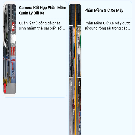
Camera Kết Hợp Phần Mềm
Phần Mềm Giữ Xe Máy
Quản Lý Bãi Xe
Quản lý thủ công dễ phát
Phần Mềm Giữ Xe Máy được
sinh nhầm thẻ, sai biển số và
sử dụng rộng rãi trong các
khó đối soát doanh thu
bãi xe máy với nhiệm vụ
kiểm soát xe được gởi trong
bãi theo biển số xe với khả
năng kết nối với camera
nhận điện biển số xe máy tự
động chính xát giúp ghi
nhận hình ảnh đảm bảo
nhìn rỏ biển số khi xe ra vào
bãi