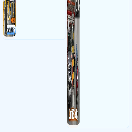
trong việc quản lý bãi xe thủ
công nghê AI thông minh
camera quan sát
lắp thêm 1 cam KX-AD2111CN-A-VN,đi lại cam ,wifi trên
công
nhận diện và dọc biển số xe
lầu
hạn chế sai sót mà trộm cắp
- Khách Lắp Camera Lẩu Bò Trăm Rưỡi
Địa điểm lăp đặt camera 701
xe
phan văn trị,phường 1,gò vấp Sử dụng
Dịch vụ camera quan sát
1 cam
KX-AD2111CN-A-VN,1 sw poe 4 Ms106lp
- Khách Lắp Camera A. Nguyên
Địa điểm lăp đặt camera 6/11 liên khu
10-11, Bình Tân Sử dụng
Dịch vụ camera quan sát
Ổ cứng 1 T Kiệt phát
seagate HDD, 1 switch LS1005 1 cam DH-H3AE 2 cam KX- AD2111CN-A-
VN 1 đầu ghi KX -A8124N2 - VN