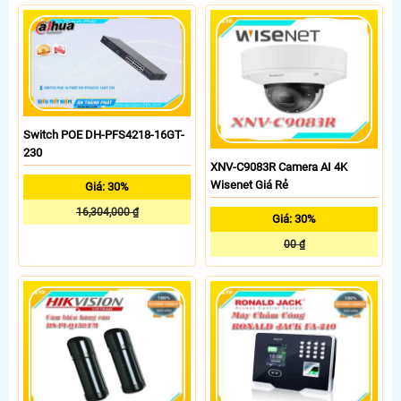
Switch POE DH-PFS4218-16GT-
230
XNV-C9083R Camera AI 4K
Wisenet Giá Rẻ
Giá: 30%
16,304,000 ₫
Giá: 30%
00 ₫