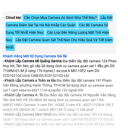
Cloud key:
Cần Chọn Mua Camera An Ninh Như Thế Nào?
Lắp Đặt
Camera Giám Sát Tại Hà Nội Khắp Các Quận
Các Bộ Camera Sử
Dụng Tốt Nhất Hiện Nay
Các Loại Đèn Năng Lượng Mặt Trời Hiện
Nay
Lắp Đặt Camera Quan Sát Thế Nào Cho Hiệu Quả Và Tiết Kiệm
Nhất
Khách Hàng Mới Sử Dụng Camera Giá Rẻ
- Khách Lắp Camera Mì Quảng Qavina
Địa điểm lăp đặt camera 124 Phan
Huy Ích, Tân Sơn, gò vấp Sử dụng
Dịch vụ camera quan sát
1 đầu ghi DS-
7108NI-Q1/M ,ổ cứng 1Tb Kphat,1 sw poe 8 MS110P,2 cam DS-
2CD1021G2-LIU,6 CAM DS-2CD1321G2-LIU
- Khách Lắp Camera a Toàn xe lửa
Địa điểm lăp đặt camera 191 Phạm
Văn Đồng, phường Hạnh Thông, TPHCM Sử dụng
Dịch vụ camera quan
sát
1 cam kabe kx-ad2111cn-a,nguồn 12v ngoài trời
- Khách Lắp Camera A. Tú
Địa điểm lăp đặt camera 39 Nguyễn Văn Săng,
Tân Sơn Nhì, Hồ Chí Minh Sử dụng
Dịch vụ camera quan sát
1 KX-
A4K8116N3 ,Camera: 9 cam DH - H3AE, 3 cam KX - AD2111CN-A- VN 2
switch KX-SW406-36 1 switch MS110P, ổ cứng 1T kiệt phát
- Khách Lắp Camera Minh Nhật
Địa điểm lăp đặt camera 105 Cô Giang,
Quận 1 Sử dụng
Dịch vụ camera quan sát
1 cam hik DS-2CD1121G2-LIU
- Khách Lắp Camera
Địa điểm lăp đặt camera XW8H+QVQ Hố Nai, Đồng