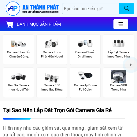
DANH MỤC SẢN PHẨM
Camera Theo Dỏi
Camera Imou
Camera Chuẩn
Lắp Đặt Camera
Chuyển Động
Phát Hiện Người
Onvif Imou
Imou Trong Nhà
Imou
Báo Giá Camera
Camera 360
Camera Ip Dome
Camera VIGI
Imou Ngoài Trời
Imou Báo Động
Full Color
Trong Nhà
Tại Sao Nên Lắp Đăt Trọn Gói Camera Gía Rẻ
Hiện nay nhu cầu giám sát qua mạng , giám sát xem từ
xa rất cao, muốn xem qua điện thoại, máy tính chính vì