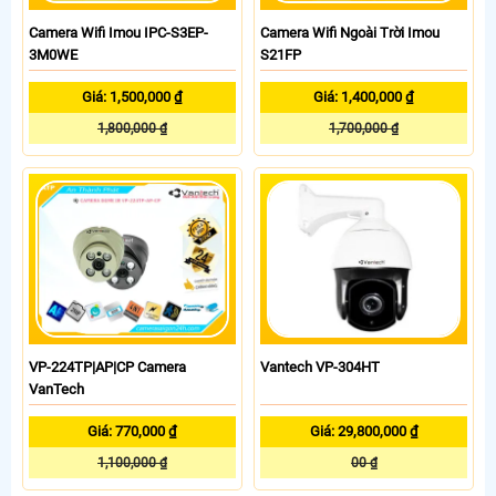
Camera Wifi Imou IPC-S3EP-
Camera Wifi Ngoài Trời Imou
3M0WE
S21FP
Giá: 1,500,000 ₫
Giá: 1,400,000 ₫
1,800,000 ₫
1,700,000 ₫
VP-224TP|AP|CP Camera
Vantech VP-304HT
VanTech
Giá: 770,000 ₫
Giá: 29,800,000 ₫
1,100,000 ₫
00 ₫