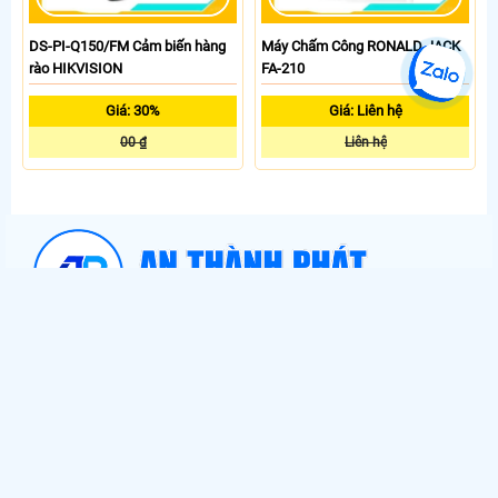
DS-PI-Q150/FM Cảm biến hàng
Máy Chấm Công RONALD JACK
rào HIKVISION
FA-210
Giá: 30%
Giá: Liên hệ
00 ₫
Liên hệ
Hình thức mua hàng
Chính sách giao nhận
Chính sách bảo mật
Điều kiện giao dịch chung
CÔNG TY TNHH TM-DV ĐẦU TƯ AN THÀNH PHÁT