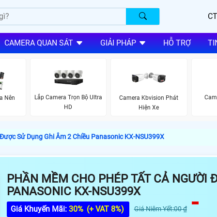
CT
CAMERA QUAN SÁT
GIẢI PHÁP
HỖ TRỢ
TI
Lắp Camera Trọn Bộ Ultra
Came
a Nên
Camera Kbvision Phát
HD
Hiện Xe
 Được Sử Dụng Ghi Âm 2 Chiều Panasonic KX-NSU399X
PHẦN MỀM CHO PHÉP TẤT CẢ NGƯỜI Đ
PANASONIC KX-NSU399X
Giá Khuyến Mãi:
30%
(+ VAT 8%)
Giá Niêm Yết:00 ₫