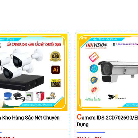
C
 Kho Hàng Sắc Nét Chuyên
Amera IDS-2CD7026G0/E
Dụng