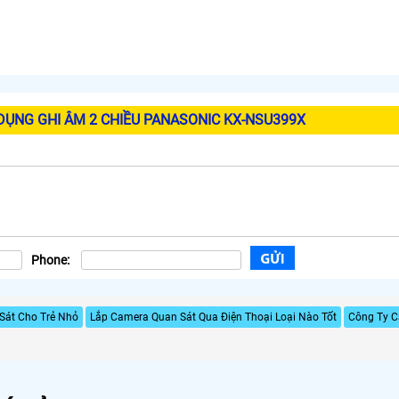
ỤNG GHI ÂM 2 CHIỀU PANASONIC KX-NSU399X
Phone:
Sát Cho Trẻ Nhỏ
Lắp Camera Quan Sát Qua Điện Thoại Loại Nào Tốt
Công Ty C