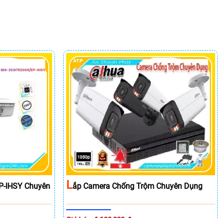
L
P-IHSY Chuyên
Ắp Camera Chống Trộm Chuyên Dụng