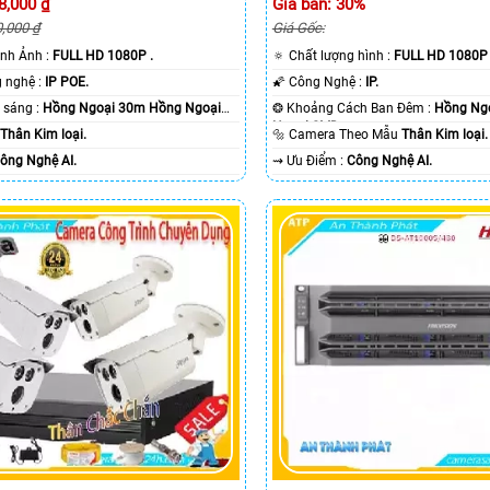
8,000 ₫
Giá bán: 30%
0,000 ₫
Giá Gốc:
hình Ảnh :
FULL HD 1080P .
🔅 Chất lượng hình :
FULL HD 1080P 
⚛️ Sử dụng công nghệ :
IP POE.
🌠 Công Nghệ :
IP.
✪ Khi xem thiếu sáng :
Hồng Ngoại 30m Hồng Ngoại
❂ Khoảng Cách Ban Đêm :
Hồng Ng
Ngoại SMD.
a
Thân Kim loại.
🔩 Camera Theo Mẫu
Thân Kim loại.
ông Nghệ AI.
️⇝ Ưu Điểm :
Công Nghệ AI.