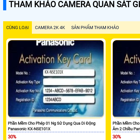
THAM KHẢO CAMERA QUAN SÁT GI
CÙNG LOẠI
CAMERA 2K 4K
SẢN PHẨM THAM KHẢO
Phần Mềm Cho Phép 01 Ng Sử Dụng Qua Di Động
Phần Mềm Cho 
Panasonic KX-NSE101X
Âm 2 Chiều Pa
30%
30%