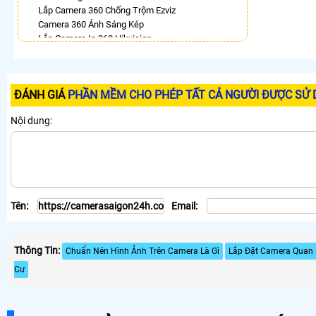
Lắp Camera 360 Chống Trộm Ezviz
Camera 360 Ánh Sáng Kép
Lắp Camera Ip 360 Hikvision
Camera 360 Chống Trộm Hikvision
Lăp Camera 360 Báo Động Dahua
Camera Dahua Xoay 360
ĐÁNH GIÁ
PHẦN MỀM CHO PHÉP TẤT CẢ NGƯỜI ĐƯỢC SỬ D
Lắp Camera Wifi 360 Full Color Hikvision
Camera 360 Báo Động Kbvision
Nội dung:
LẮP CAMERA THEO NHU CẦU
Lắp Camera Văn Phòng Giá Rẻ
Lắp Camera Nhà Xưởng Giá Rẻ
Lắp Camera Gia Đình Giá Rẻ
Lắp Camera Kho Hàng Giá Rẻ
Tên:
Email:
Lắp Camera Cửa Hàng Giá Rẻ
Lắp Camera Wifi Giá Rẻ Chính Hãng
Lắp Camera Công Trình Giá Rẻ
Thông Tin:
Camera 360 Giá Rẻ
Chuẩn Nén Hình Ảnh Trên Camera Là Gì
Lắp Đặt Camera Quan 
Cư