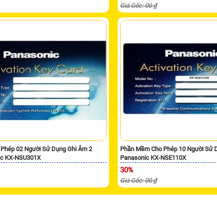
Giá Gốc: 00 ₫
Phép 02 Người Sử Dụng Ghi Âm 2
Phần Mềm Cho Phép 10 Người Sử 
ic KX-NSU301X
Panasonic KX-NSE110X
30%
Giá Gốc: 00 ₫