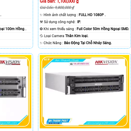
Giá bán: 1,100,000 ₫
Giá Gốc: 9,800,000 ₫
.
✨ Hình ảnh chất lượng :
FULL HD 1080P .
⚒ Sử dụng công nghệ :
IP.
oại 100m Hồng
❂ Khi xem thiếu sáng :
Full Color 50m Hồng Ngoại SMD.
💦 Loại Camera
Thân Kim loại.
️✨ Chức Năng :
Báo Động Tại Chỗ Nháy Sáng.