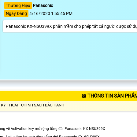
Thương Hiệu
Panasonic
Ngày Đăng
4/16/2020 1:55:45 PM
Panasonic KX-NSU399X phần mềm cho phép tất cả người được sử dụ
📖 THÔNG TIN SẢN PHẨ
 KỸ THUẬT
CHÍNH SÁCH BẢO HÀNH
ung về Activation key mở rộng tổng đài Panasonic KX-NSU399X
ẩm: Activation key mở rộng tổng đài Panasonic KX-NSU399X