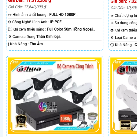
Giá bán: 11,315,200 ₫
Giá bán: 7,02
Giá Gốc: 17,640,000 ₫
Giá Gốc: 10,60
️👀 Hình ảnh chất lượng :
FULL HD 1080P .
☀️ Chất lượng 
⚙ Công Nghệ Hình Ảnh :
IP POE.
💥 Khi xem thiếu sáng :
Full Color 50m Hồng Ngoại
SMD.
SMD.
💢 Camera Dòng
Thân Kim loại.
💢 Loại Camer
️ƒ Khả Năng :
Thu Âm.
️💮 Khả Năng :
C