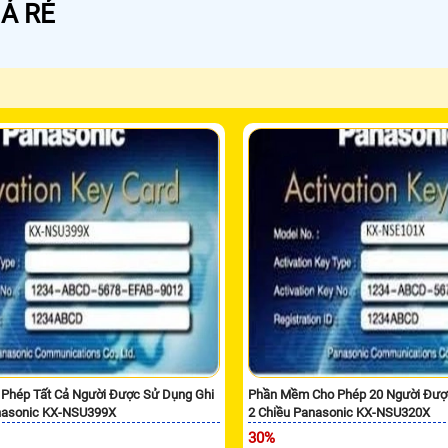
Á RẺ
Phép Tất Cả Người Được Sử Dụng Ghi
Phần Mềm Cho Phép 20 Người Đượ
nasonic KX-NSU399X
2 Chiều Panasonic KX-NSU320X
30%