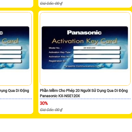
Giá Gốc: 00 ₫
Dụng Qua Di Động
Phần Mềm Cho Phép 20 Người Sử Dụng Qua Di Động
Panasonic KX-NSE120X
30%
Giá Gốc: 00 ₫