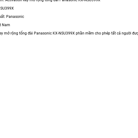
-NSU399X
uất: Panasonic
ệt Nam
 key mở rộng tổng đài Panasonic KX-NSU399X phần mềm cho phép tất cả người đượ