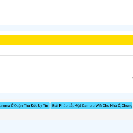
amera Ở Quận Thủ Đức Uy Tín
Giải Pháp Lắp Đặt Camera Wifi Cho Nhà Ở, Chung