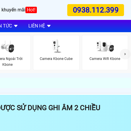
0938.112.399
 khuyến mãi
Hot!
N TỨC
LIÊN HỆ
ra Ngoài Trời
Camera Kbone Cube
Camera Wifi Kbone
Kbone
ƯỢC SỬ DỤNG GHI ÂM 2 CHIỀU