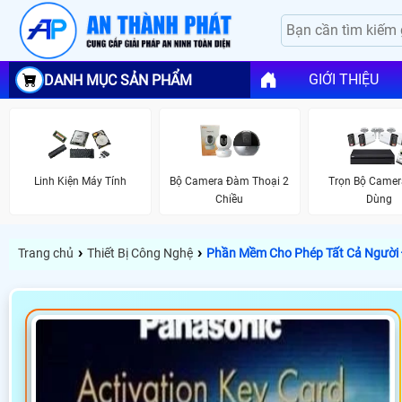
GIỚI THIỆU
DANH MỤC SẢN PHẨM
Linh Kiện Máy Tính
Bộ Camera Đàm Thoại 2
Trọn Bộ Camer
Chiều
Dùng
›
›
Trang chủ
Thiết Bị Công Nghệ
Phần Mềm Cho Phép Tất Cả Người