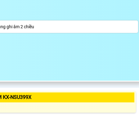
ng ghi âm 2 chiều
M KX-NSU399X