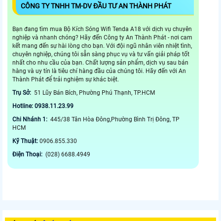
CÔNG TY TNHH TM-DV ĐẦU TƯ AN THÀNH PHÁT
Bạn đang tìm mua Bộ Kích Sóng Wifi Tenda A18 với dịch vụ chuyên
nghiệp và nhanh chóng? Hãy đến Công ty An Thành Phát - nơi cam
kết mang đến sự hài lòng cho bạn. Với đội ngũ nhân viên nhiệt tình,
chuyên nghiệp, chúng tôi sẵn sàng phục vụ và tư vấn giải pháp tốt
nhất cho nhu cầu của bạn. Chất lượng sản phẩm, dịch vụ sau bán
hàng và uy tín là tiêu chí hàng đầu của chúng tôi. Hãy đến với An
Thành Phát để trải nghiệm sự khác biệt.
Trụ Sở:
51 Lũy Bán Bích, Phường Phú Thạnh, TP.HCM
Hotline: 0938.11.23.99
Chi Nhánh 1:
445/38 Tân Hòa Đông,Phường Bình Trị Đông, TP
HCM
Kỹ Thuật:
0906.855.330
Điện Thoại:
(028) 6688.4949