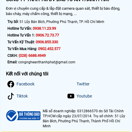
Đơn vị chuyên cung cấp & lắp đặt camera quan sát, thiết bị báo động,
báo cháy, máy chấm công, thiết bị mạng, ...
Trụ Sở:
51 Lũy Bán Bích, Phường Phú Thạnh, TP. Hồ Chí Minh
0938.11.23.99
Hotline Tư Vấn:
0906.72.73.77
Hotline Tư Vấn 1:
0906.855.330
Tư Vấn Kỹ Thuật:
0902.452.577
Tư Vấn Mua Hàng:
(028) 6688.4949
CSKH:
Email:
congngheanthanhphat@gmail.com
Kết nối với chúng tôi
Facebook
Twitter
Tiktok
Youtube
Mã số doanh nghiệp: 0312866570 do Sở Tài Chính
TP.HCM cấp ngày 23/07/2014. Trụ sở chính: 51 Lũy
Bán Bích, Phường Phú Thạnh, Thành Phố Hồ Chí
Minh