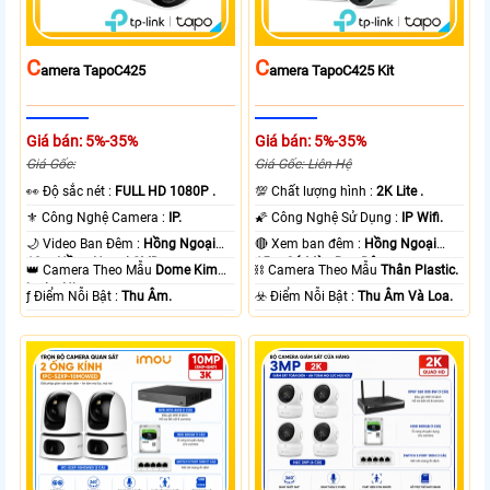
C
C
Amera TapoC425
Amera TapoC425 Kit
Giá bán: 5%-35%
Giá bán: 5%-35%
Giá Gốc:
Giá Gốc: Liên Hệ
️👀 Độ sắc nét :
FULL HD 1080P .
💯 Chất lượng hình :
2K Lite .
⚜️ Công Nghệ Camera :
IP.
🌠 Công Nghệ Sử Dụng :
IP Wifi.
🌙 Video Ban Đêm :
Hồng Ngoại
🔴 Xem ban đêm :
Hồng Ngoại
10m Hồng Ngoại SMD.
15m Có Màu Ban Ðêm.
👑 Camera Theo Mẫu
Dome Kim
⛓ Camera Theo Mẫu
Thân Plastic.
loại + Nhựa.
️ƒ Điểm Nỗi Bật :
Thu Âm.
️☣️ Điểm Nỗi Bật :
Thu Âm Và Loa.