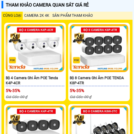
THAM KHẢO CAMERA QUAN SÁT GIÁ RẺ
CÙNG LOẠI
CAMERA 2K 4K
SẢN PHẨM THAM KHẢO
Bộ 4 Camera Ghi Âm POE Tenda
Bộ 8 Camera Ghi Âm POE TENDA
K4P-4CR
K8P-4TR
5%-35%
5%-35%
Giá Gốc: 00 ₫
Giá Gốc: 00 ₫