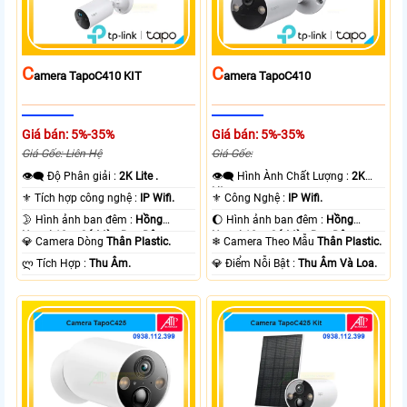
C
C
Amera TapoC410 KIT
Amera TapoC410
Giá bán: 5%-35%
Giá bán: 5%-35%
Giá Gốc: Liên Hệ
Giá Gốc:
👁️‍🗨 Độ Phân giải :
2K Lite .
👁️‍🗨 Hình Ành Chất Lượng :
2K
Lite .
⚜️ Tích hợp công nghệ :
IP Wifi.
⚜️ Công Nghệ :
IP Wifi.
🌛 Hình ảnh ban đêm :
Hồng
🌔 Hình ảnh ban đêm :
Hồng
Ngoại 10m Có Màu Ban Ðêm.
Ngoại 10m Có Màu Ban Ðêm.
💎 Camera Dòng
Thân Plastic.
❄ Camera Theo Mẫu
Thân Plastic.
️ლ Tích Hợp :
Thu Âm.
️💎 Điểm Nỗi Bật :
Thu Âm Và Loa.