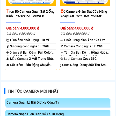
T
B
Rọn Bộ Camera Quan Sát 2 Ống
Ộ Camera Giám Sát Cửa Hàng
Kính IPC-S2XP-10M0WED
Xoay 360 Ezviz H6C Pro 3MP
Giá bán: 4,800,000 ₫
Giá bán: 4,800,000 ₫
Giá Gốc: 6,800,000 ₫
Giá Gốc: 6,200,000 ₫
🦉 Hình ảnh chất lượng :
10 MP.
️👀 Chất lượng hình Ảnh :
2K Lite .
🕉️ Sử dụng công nghệ :
IP Wifi.
⚒ Camera Công nghệ :
IP Wifi.
❈ Giám sát Ban Đêm :
Full Color
🔅 Tầm Xa Ban Đêm :
Hồng Ngoại
20m Có Màu Ban Ðêm.
10m Hồng Ngoại Smart IR.
🐜 Mẫu Camera
2 Mắt Trong Nhà.
💦 Loại Camera
Xoay 360.
️🔔 Đặt Điểm :
Báo Động Chuyển
️ƒ Chức Năng :
Xoay 360 Thu Âm.
Động.
TIN TỨC CAMERA MỚI NHẤT
Camera Quản Lý Bãi Giữ Xe Công Ty
Camera Nhận Diện Biển Số Xe Tự Động