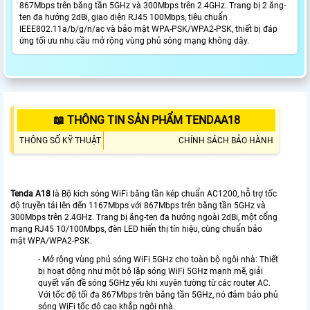
867Mbps trên băng tần 5GHz và 300Mbps trên 2.4GHz. Trang bị 2 ăng-
ten đa hướng 2dBi, giao diện RJ45 100Mbps, tiêu chuẩn
IEEE802.11a/b/g/n/ac và bảo mật WPA-PSK/WPA2-PSK, thiết bị đáp
ứng tối ưu nhu cầu mở rộng vùng phủ sóng mạng không dây.
📖 THÔNG TIN SẢN PHẨM TENDAA18
THÔNG SỐ KỸ THUẬT
CHÍNH SÁCH BẢO HÀNH
Tenda A18
là Bộ kích sóng WiFi băng tần kép chuẩn AC1200, hỗ trợ tốc
độ truyền tải lên đến 1167Mbps với 867Mbps trên băng tần 5GHz và
300Mbps trên 2.4GHz. Trang bị ăng-ten đa hướng ngoài 2dBi, một cổng
mạng RJ45 10/100Mbps, đèn LED hiển thị tín hiệu, cùng chuẩn bảo
mật WPA/WPA2-PSK.
- Mở rộng vùng phủ sóng WiFi 5GHz cho toàn bộ ngôi nhà: Thiết
bị hoạt động như một bộ lặp sóng WiFi 5GHz mạnh mẽ, giải
quyết vấn đề sóng 5GHz yếu khi xuyên tường từ các router AC.
Với tốc độ tối đa 867Mbps trên băng tần 5GHz, nó đảm bảo phủ
sóng WiFi tốc độ cao khắp ngôi nhà.