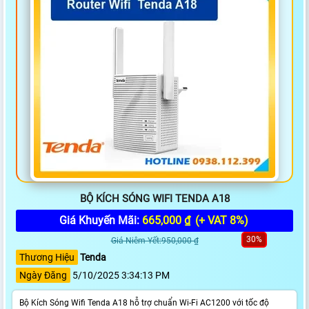
BỘ KÍCH SÓNG WIFI TENDA A18
Giá Khuyến Mãi:
665,000 ₫
(+ VAT 8%)
30%
Giá Niêm Yết:950,000 ₫
Thương Hiệu
Tenda
Ngày Đăng
5/10/2025 3:34:13 PM
Bộ Kích Sóng Wifi Tenda A18 hỗ trợ chuẩn Wi-Fi AC1200 với tốc độ