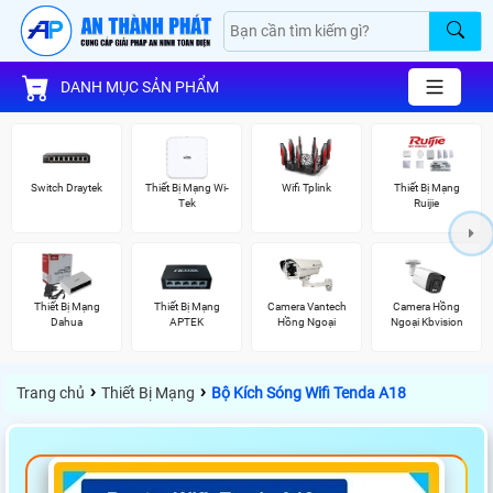
DANH MỤC SẢN PHẨM
Switch Draytek
Thiết Bị Mạng Wi-
Wifi Tplink
Thiết Bị Mạng
Tek
Ruijie
Thiết Bị Mạng
Thiết Bị Mạng
Camera Vantech
Camera Hồng
Dahua
APTEK
Hồng Ngoại
Ngoại Kbvision
›
›
Trang chủ
Thiết Bị Mạng
Bộ Kích Sóng Wifi Tenda A18