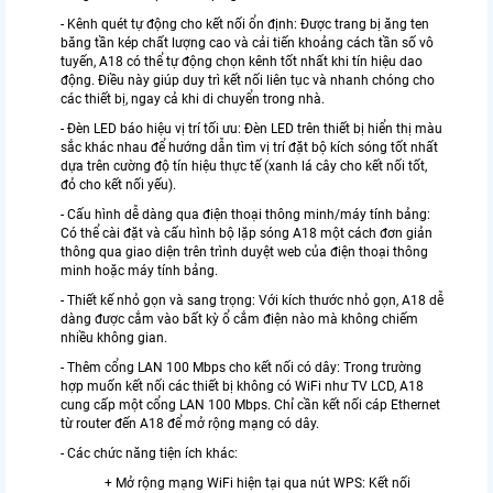
- Kênh quét tự động cho kết nối ổn định: Được trang bị ăng ten
băng tần kép chất lượng cao và cải tiến khoảng cách tần số vô
tuyến, A18 có thể tự động chọn kênh tốt nhất khi tín hiệu dao
động. Điều này giúp duy trì kết nối liên tục và nhanh chóng cho
các thiết bị, ngay cả khi di chuyển trong nhà.
- Đèn LED báo hiệu vị trí tối ưu: Đèn LED trên thiết bị hiển thị màu
sắc khác nhau để hướng dẫn tìm vị trí đặt bộ kích sóng tốt nhất
dựa trên cường độ tín hiệu thực tế (xanh lá cây cho kết nối tốt,
đỏ cho kết nối yếu).
- Cấu hình dễ dàng qua điện thoại thông minh/máy tính bảng:
Có thể cài đặt và cấu hình bộ lặp sóng A18 một cách đơn giản
thông qua giao diện trên trình duyệt web của điện thoại thông
minh hoặc máy tính bảng.
- Thiết kế nhỏ gọn và sang trọng: Với kích thước nhỏ gọn, A18 dễ
dàng được cắm vào bất kỳ ổ cắm điện nào mà không chiếm
nhiều không gian.
- Thêm cổng LAN 100 Mbps cho kết nối có dây: Trong trường
hợp muốn kết nối các thiết bị không có WiFi như TV LCD, A18
cung cấp một cổng LAN 100 Mbps. Chỉ cần kết nối cáp Ethernet
từ router đến A18 để mở rộng mạng có dây.
- Các chức năng tiện ích khác:
+ Mở rộng mạng WiFi hiện tại qua nút WPS: Kết nối