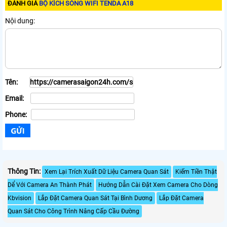
ĐÁNH GIÁ
BỘ KÍCH SÓNG WIFI TENDA A18
Nội dung:
Tên:
Email:
Phone:
Thông Tin:
Xem Lại Trích Xuất Dữ Liệu Camera Quan Sát
Kiếm Tiền Thật
Dể Với Camera An Thành Phát
Hướng Dẫn Cài Đặt Xem Camera Cho Dòng
Kbvision
Lắp Đặt Camera Quan Sát Tại Bình Dương
Lắp Đặt Camera
Quan Sát Cho Công Trình Nâng Cấp Cầu Đường