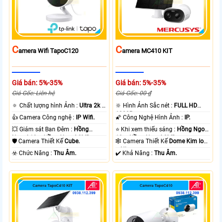
C
C
Amera Wifi TapoC120
Amera MC410 KIT
Giá bán: 5%-35%
Giá bán: 5%-35%
Giá Gốc: Liên hệ
Giá Gốc: 00 ₫
🔅 Chất lượng hình Ảnh :
Ultra 2k +
🔆 Hình Ảnh Sắc nét :
FULL HD
.
1080P .
👍 Camera Công nghệ :
IP Wifi.
🌠 Công Nghệ Hình Ảnh :
IP.
💥 Giám sát Ban Đêm :
Hồng
⭐ Khi xem thiếu sáng :
Hồng Ngoại
Ngoại 10m Hồng Ngoại SMD.
10m Hồng Ngoại SMD.
🛡 Camera Thiết Kế
Cube.
🕸️ Camera Thiết Kế
Dome Kim loại
+ Nhựa.
️☣️ Chức Năng :
Thu Âm.
️✔️ Khả Năng :
Thu Âm.