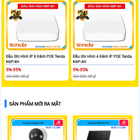
Đầu Ghi Hình IP 8 Kênh POE Tenda
Đầu Ghi Hình 4 Kênh IP POE Tenda
N6P-8H
N6P-4H
5%-35%
5%-35%
Giá Gốc: 00 ₫
Giá Gốc: 00 ₫
SẢN PHẨM MỚI RA MẮT