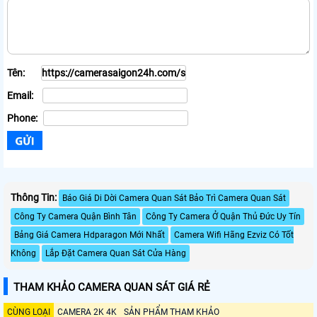
Tên:
Email:
Phone:
Thông Tin:
Báo Giá Di Dời Camera Quan Sát Bảo Trì Camera Quan Sát
Công Ty Camera Quận Bình Tân
Công Ty Camera Ở Quận Thủ Đức Uy Tín
Bảng Giá Camera Hdparagon Mới Nhất
Camera Wifi Hãng Ezviz Có Tốt
Không
Lắp Đặt Camera Quan Sát Cửa Hàng
THAM KHẢO CAMERA QUAN SÁT GIÁ RẺ
CÙNG LOẠI
CAMERA 2K 4K
SẢN PHẨM THAM KHẢO