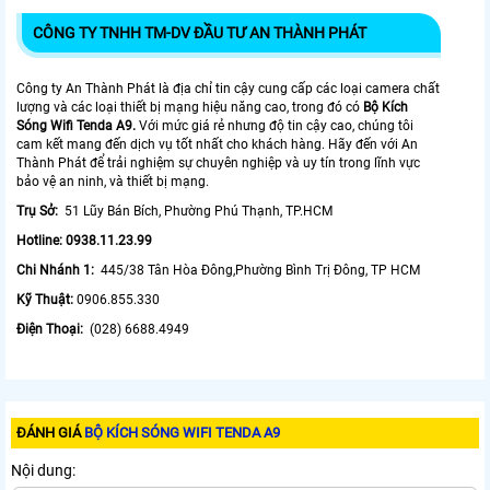
CÔNG TY TNHH TM-DV ĐẦU TƯ AN THÀNH PHÁT
Công ty An Thành Phát là địa chỉ tin cậy cung cấp các loại camera chất
lượng và các loại thiết bị mạng hiệu năng cao, trong đó có
Bộ Kích
Sóng Wifi Tenda A9.
Với mức giá rẻ nhưng độ tin cậy cao, chúng tôi
cam kết mang đến dịch vụ tốt nhất cho khách hàng. Hãy đến với An
Thành Phát để trải nghiệm sự chuyên nghiệp và uy tín trong lĩnh vực
bảo vệ an ninh, và thiết bị mạng.
Trụ Sở:
51 Lũy Bán Bích, Phường Phú Thạnh, TP.HCM
Hotline: 0938.11.23.99
Chi Nhánh 1:
445/38 Tân Hòa Đông,Phường Bình Trị Đông, TP HCM
Kỹ Thuật:
0906.855.330
Điện Thoại:
(028) 6688.4949
ĐÁNH GIÁ
BỘ KÍCH SÓNG WIFI TENDA A9
Nội dung: