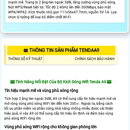
mạnh mẽ. Trang bị 2 ăng-ten ngoài 3dBi, tăng cường vùng phủ sóng.
Nút WPS/Reset tiện lợi. Tốc độ 2.4GHz lên đến 300Mbps, bảo mật
WPA/WPA2. Kích thước nhỏ gọn 111x56x47.7mm, nguồn 5V 1A. Lựa
chọn lý tưởng để loại bỏ điểm chết Wi-Fi.
📖 THÔNG TIN SẢN PHẨM TENDAA9
THÔNG SỐ KỸ THUẬT
CHÍNH SÁCH BẢO HÀNH
🎰
Tính Năng Nổi Bật Của
Bộ Kích Sóng Wifi Tenda A9
🎰
Tín hiệu mạnh mẽ và vùng phủ sóng rộng
Tích hợp 2 ăng ten ngoài 3dBi, A9 có thể cung cấp tín hiệu mạnh mẽ và
mở rộng vùng phủ sóng WiFi lên đến hơn 200㎡. Ngoài ra, bằng cách
tối ưu phần mềm và phần cứng, khả năng chống nhiễu được cải thiện
hiệu quả, vì vậy A9 có thể cung cấp tín hiệu ổn định và đảm bảo vùng
phủ sóng WiFi rộng lớn.
Vùng phủ sóng WiFi rộng cho không gian phòng lớn