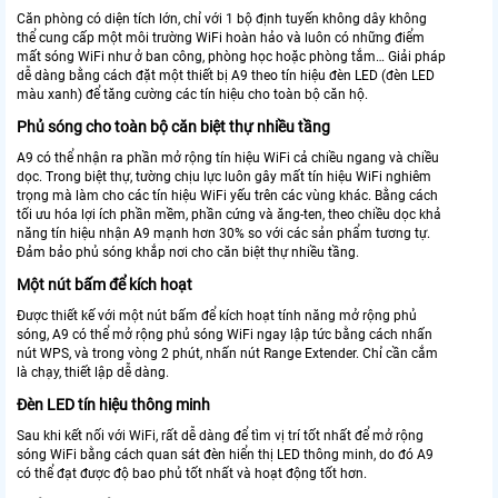
Căn phòng có diện tích lớn, chỉ với 1 bộ định tuyến không dây không
thể cung cấp một môi trường WiFi hoàn hảo và luôn có những điểm
mất sóng WiFi như ở ban công, phòng học hoặc phòng tắm… Giải pháp
dễ dàng bằng cách đặt một thiết bị A9 theo tín hiệu đèn LED (đèn LED
màu xanh) để tăng cường các tín hiệu cho toàn bộ căn hộ.
Phủ sóng cho toàn bộ căn biệt thự nhiều tầng
A9 có thể nhận ra phần mở rộng tín hiệu WiFi cả chiều ngang và chiều
dọc. Trong biệt thự, tường chịu lực luôn gây mất tín hiệu WiFi nghiêm
trọng mà làm cho các tín hiệu WiFi yếu trên các vùng khác. Bằng cách
tối ưu hóa lợi ích phần mềm, phần cứng và ăng-ten, theo chiều dọc khả
năng tín hiệu nhận A9 mạnh hơn 30% so với các sản phẩm tương tự.
Đảm bảo phủ sóng khắp nơi cho căn biệt thự nhiều tầng.
Một nút bấm để kích hoạt
Được thiết kế với một nút bấm để kích hoạt tính năng mở rộng phủ
sóng, A9 có thể mở rộng phủ sóng WiFi ngay lập tức bằng cách nhấn
nút WPS, và trong vòng 2 phút, nhấn nút Range Extender. Chỉ cần cắm
là chạy, thiết lập dễ dàng.
Đèn LED tín hiệu thông minh
Sau khi kết nối với WiFi, rất dễ dàng để tìm vị trí tốt nhất để mở rộng
sóng WiFi bằng cách quan sát đèn hiển thị LED thông minh, do đó A9
có thể đạt được độ bao phủ tốt nhất và hoạt động tốt hơn.