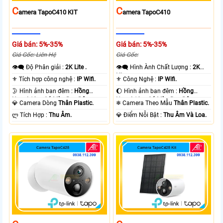
C
C
Amera TapoC410 KIT
Amera TapoC410
Giá bán: 5%-35%
Giá bán: 5%-35%
Giá Gốc: Liên Hệ
Giá Gốc:
👁️‍🗨 Độ Phân giải :
2K Lite .
👁️‍🗨 Hình Ành Chất Lượng :
2K
Lite .
⚜️ Tích hợp công nghệ :
IP Wifi.
⚜️ Công Nghệ :
IP Wifi.
🌛 Hình ảnh ban đêm :
Hồng
🌔 Hình ảnh ban đêm :
Hồng
Ngoại 10m Có Màu Ban Ðêm.
Ngoại 10m Có Màu Ban Ðêm.
💎 Camera Dòng
Thân Plastic.
❄ Camera Theo Mẫu
Thân Plastic.
️ლ Tích Hợp :
Thu Âm.
️💎 Điểm Nỗi Bật :
Thu Âm Và Loa.