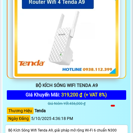
BỘ KÍCH SÓNG WIFI TENDA A9
Giá Khuyến Mãi:
319,200 ₫
(+ VAT 8%)
Giá Niêm Yết:456,000 ₫
Thương Hiệu
Tenda
Ngày Đăng
5/10/2025 4:36:18 PM
Bộ Kích Sóng Wifi Tenda A9, giải pháp mở rộng Wi-Fi 6 chuẩn N300