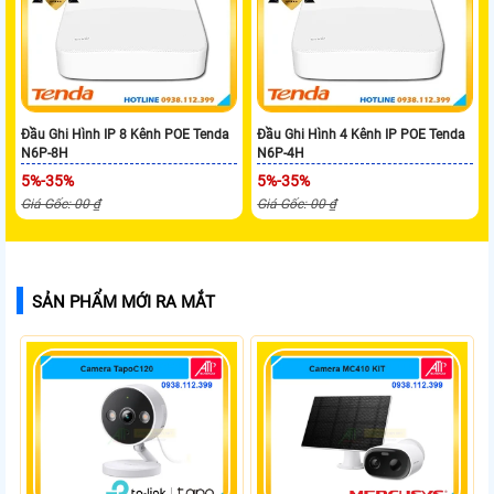
Đầu Ghi Hình IP 8 Kênh POE Tenda
Đầu Ghi Hình 4 Kênh IP POE Tenda
N6P-8H
N6P-4H
5%-35%
5%-35%
Giá Gốc: 00 ₫
Giá Gốc: 00 ₫
SẢN PHẨM MỚI RA MẮT