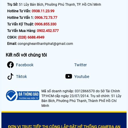
Trụ Sở:
51 Lũy Bán Bích, Phường Phú Thạnh, TP. Hồ Chí Minh
0938.11.23.99
Hotline Tư Vấn:
0906.72.73.77
Hotline Tư Vấn 1:
0906.855.330
Tư Vấn Kỹ Thuật:
0902.452.577
Tư Vấn Mua Hàng:
(028) 6688.4949
CSKH:
Email:
congngheanthanhphat@gmail.com
Kết nối với chúng tôi
Facebook
Twitter
Tiktok
Youtube
Mã số doanh nghiệp: 0312866570 do Sở Tài Chính
TP.HCM cấp ngày 23/07/2014. Trụ sở chính: 51 Lũy
Bán Bích, Phường Phú Thạnh, Thành Phố Hồ Chí
Minh
ĐƠN VỊ TRỰC TIẾP THI CÔNG LẮP ĐẶT HỆ THỐNG CAMERA AN