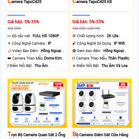
C
C
Amera TapoC425
Amera TapoC425 Kit
Giá bán: 5%-35%
Giá bán: 5%-35%
Giá Gốc:
Giá Gốc: Liên Hệ
️👀 Độ sắc nét :
FULL HD 1080P .
💯 Chất lượng hình :
2K Lite .
⚜️ Công Nghệ Camera :
IP.
🌠 Công Nghệ Sử Dụng :
IP Wifi.
🌙 Video Ban Đêm :
Hồng Ngoại
🔴 Xem ban đêm :
Hồng Ngoại
10m Hồng Ngoại SMD.
15m Có Màu Ban Ðêm.
👑 Camera Theo Mẫu
Dome Kim
⛓ Camera Theo Mẫu
Thân Plastic.
loại + Nhựa.
️ƒ Điểm Nỗi Bật :
Thu Âm.
️☣️ Điểm Nỗi Bật :
Thu Âm Và Loa.
T
B
Rọn Bộ Camera Quan Sát 2 Ống
Ộ Camera Giám Sát Cửa Hàng