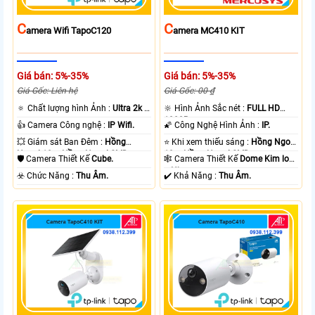
C
C
Amera Wifi TapoC120
Amera MC410 KIT
Giá bán: 5%-35%
Giá bán: 5%-35%
Giá Gốc: Liên hệ
Giá Gốc: 00 ₫
🔅 Chất lượng hình Ảnh :
Ultra 2k +
🔆 Hình Ảnh Sắc nét :
FULL HD
.
1080P .
👍 Camera Công nghệ :
IP Wifi.
🌠 Công Nghệ Hình Ảnh :
IP.
💥 Giám sát Ban Đêm :
Hồng
⭐ Khi xem thiếu sáng :
Hồng Ngoại
Ngoại 10m Hồng Ngoại SMD.
10m Hồng Ngoại SMD.
🛡 Camera Thiết Kế
Cube.
🕸️ Camera Thiết Kế
Dome Kim loại
+ Nhựa.
️☣️ Chức Năng :
Thu Âm.
️✔️ Khả Năng :
Thu Âm.