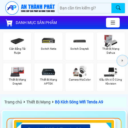
DANH MỤC SẢN PHẨM
Cân Bằng Tải
Switch Netis
Switch Draytek
Thiết Bị Mạng
Ruijie
Dahua
Thiết Bị Mạng
Thiết Bị Mạng
Camera WizColor
Đầu Ghi 4 Ổ Cứng
Draytek
APTEK
Kbvision
›
›
Trang chủ
Thiết Bị Mạng
Bộ Kích Sóng Wifi Tenda A9