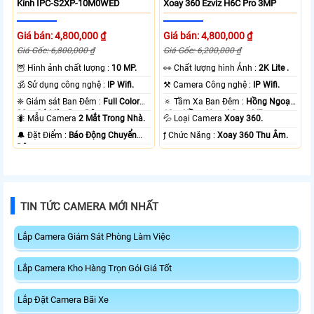
Kính IPC-S2XP-10M0WED
Xoay 360 Ezviz H6C Pro 3MP
Giá bán: 4,800,000 ₫
Giá bán: 4,800,000 ₫
Giá Gốc: 6,800,000 ₫
Giá Gốc: 6,200,000 ₫
🦉 Hình ảnh chất lượng :
10 MP.
️👀 Chất lượng hình Ảnh :
2K Lite .
🕉️ Sử dụng công nghệ :
IP Wifi.
⚒ Camera Công nghệ :
IP Wifi.
❈ Giám sát Ban Đêm :
Full Color
🔅 Tầm Xa Ban Đêm :
Hồng Ngoại
20m Có Màu Ban Ðêm.
10m Hồng Ngoại Smart IR.
🐜 Mẫu Camera
2 Mắt Trong Nhà.
💦 Loại Camera
Xoay 360.
️🔔 Đặt Điểm :
Báo Động Chuyển
️ƒ Chức Năng :
Xoay 360 Thu Âm.
Động.
TIN TỨC CAMERA MỚI NHẤT
Lắp Camera Giám Sát Phòng Làm Việc
Lắp Camera Kho Hàng Trọn Gói Giá Tốt
Lắp Đặt Camera Bãi Xe