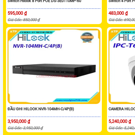
Switch Hilook 8 Port POE DS-3E0110MP-60
Switch 4 Port 
595,000 ₫
483,000 ₫
Giá Gốc: 850,000 ₫
Giá Gốc: 690,0
ĐẦU GHI HILOOK NVR-104MH-C/4P(B)
CAMERA HILOO
3,950,000 ₫
5,240,000 ₫
Giá Gốc: 3,950,000 ₫
Giá Gốc: 5,240