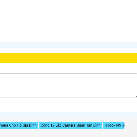
mera Cho Hộ Gia Đình
Công Ty Lắp Camera Quận Tân Bình
Hilook NVR-