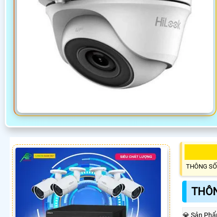
THÔNG SỐ
THÔN
💎 Sản Ph