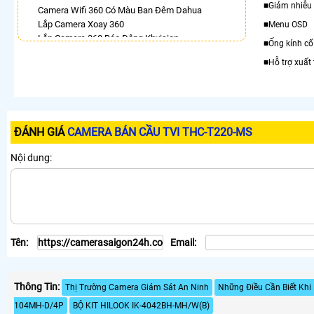
■Giảm nhiễu
Camera Wifi 360 Có Màu Ban Đêm Dahua
Lắp Camera Xoay 360
■Menu OSD
Lắp Camera 360 Báo Động Kbvision
■Ống kính cố
Camera Ezviz 360
■Hỗ trợ xuất
Lắp Camera Wifi Ngoài Trời Xoay 360 Chính Hãng
Dahua
Camera Ebitcam 360
Lắp Camera Ip Dahua 360
Camera Xoay 360 Hikvision
ĐÁNH GIÁ
CAMERA BÁN CẦU TVI THC-T220-MS
LẮP CAMERA THEO NHU CẦU
Nội dung:
Lắp Camera Văn Phòng Giá Rẻ
Lắp Camera Nhà Xưởng Giá Rẻ
Lắp Camera Gia Đình Giá Rẻ
Lắp Camera Kho Hàng Giá Rẻ
Lắp Camera Cửa Hàng Giá Rẻ
Lắp Camera Wifi Giá Rẻ Chính Hãng
Tên:
Email:
Lắp Camera Công Trình Giá Rẻ
Camera 360 Giá Rẻ
Thông Tin:
Thị Trường Camera Giám Sát An Ninh
Những Điều Cần Biết Khi
104MH-D/4P
BỘ KIT HILOOK IK-4042BH-MH/W(B)