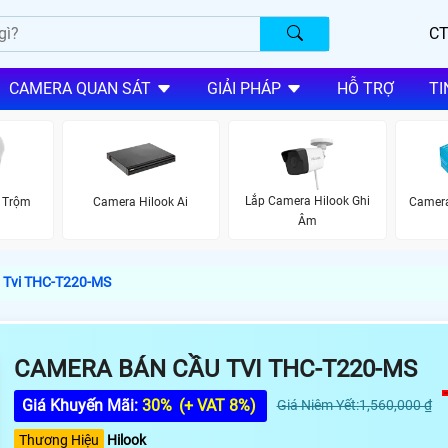
CT
CAMERA QUAN SÁT
GIẢI PHÁP
HỖ TRỢ
TI
Lắp Camera Hilook Ghi
 Trộm
Camera Hilook Ai
Camera
Âm
 Tvi THC-T220-MS
CAMERA BÁN CẦU TVI THC-T220-MS
Giá Khuyến Mãi:
30%
(+ VAT 8%)
Giá Niêm Yết:1,560,000 ₫
Thương Hiệu
Hilook