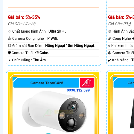
Giá bán: 5%-35%
Giá bán: 5%-
Giá Gốc: Liên hệ
Giá Gốc: 00 ₫
🔅 Chất lượng hình Ảnh :
Ultra 2k + .
🔆 Hình Ảnh Sắ
👍 Camera Công nghệ :
IP Wifi.
💥 Giám sát Ban Đêm :
Hồng Ngoại 10m Hồng Ngoại
SMD.
SMD.
🛡 Camera Thiết Kế
Cube.
🕸️ Camera Thi
️☣️ Chức Năng :
Thu Âm.
️✔️ Khả Năng :
T