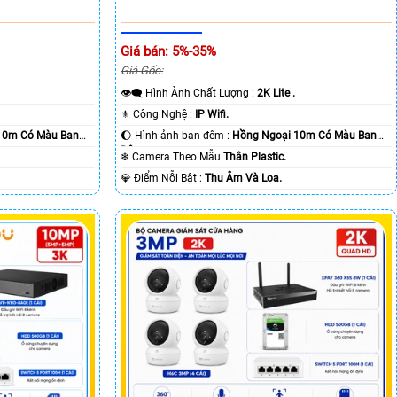
Giá bán: 5%-35%
Giá Gốc:
👁️‍🗨 Hình Ành Chất Lượng :
2K Lite .
⚜️ Công Nghệ :
IP Wifi.
10m Có Màu Ban
🌔 Hình ảnh ban đêm :
Hồng Ngoại 10m Có Màu Ban
Ðêm.
❄ Camera Theo Mẫu
Thân Plastic.
️💎 Điểm Nỗi Bật :
Thu Âm Và Loa.