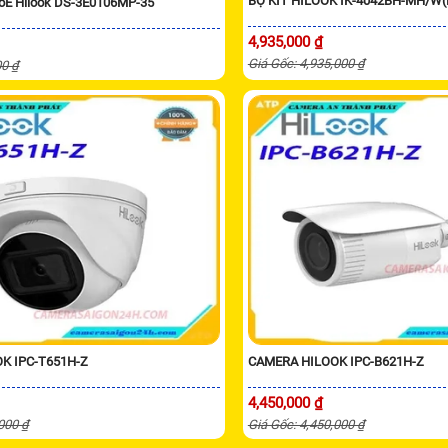
BỘ KIT HILOOK IK-4042BH-MH/W(
PoE Hilook DS-3E0106MP-35
4,935,000 ₫
Giá Gốc: 4,935,000 ₫
00 ₫
K IPC-T651H-Z
CAMERA HILOOK IPC-B621H-Z
4,450,000 ₫
,000 ₫
Giá Gốc: 4,450,000 ₫