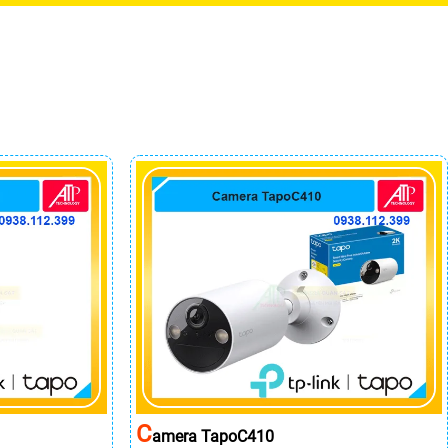
C
Amera TapoC410