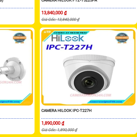
B)
CAMERA HILOOK PTZ-T5225I-A
13,840,000 ₫
Giá Gốc: 13,840,000 ₫
CAMERA HILOOK IPC-T227H
1,890,000 ₫
Giá Gốc: 1,890,000 ₫