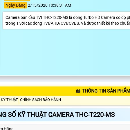
Ngày Đăng
2/15/2020 10:38:31 AM
Camera bán cầu TVI THC-T220-MS là dòng Turbo HD Camera có độ phân
trong 1 với các dòng TVI/AHD/CVI/CVBS. Và được thiết kế theo chuẩn 
📖 THÔNG TIN SẢN PHẨM
 KỸ THUẬT
CHÍNH SÁCH BẢO HÀNH
G SỐ KỸ THUẬT CAMERA THC-T220-MS
ẩm Hãng