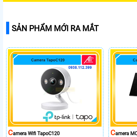
SẢN PHẨM MỚI RA MẮT
C
C
Amera Wifi TapoC120
Amera MC