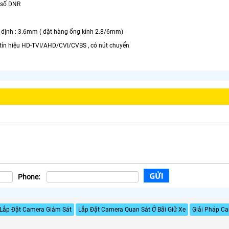
 số DNR
 định : 3.6mm ( đặt hàng ống kính 2.8/6mm)
 tín hiệu HD-TVI/AHD/CVI/CVBS , có nút chuyển
Phone:
 Lắp Đặt Camera Giám Sát
Lắp Đặt Camera Quan Sát Ở Bãi Giữ Xe
Giải Pháp Ca