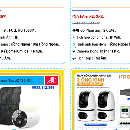
35%
Giá bán: 5%-35%
Giá Gốc: Liên Hệ
c nét :
FULL HD 1080P .
👁️‍🗨 Độ Phân giải :
2K Lite .
🌠 Công Nghệ Hình Ảnh :
IP.
⚜️ Tích hợp công nghệ :
IP Wifi.
⭐ Khi xem thiếu sáng :
Hồng Ngoại 10m Hồng Ngoại
🌛 Hình ảnh ban đêm :
Hồng Ngoại 
Ðêm.
ết Kế
Dome Kim loại + Nhựa.
💎 Camera Dòng
Thân Plastic.
hu Âm.
️ლ Tích Hợp :
Thu Âm.