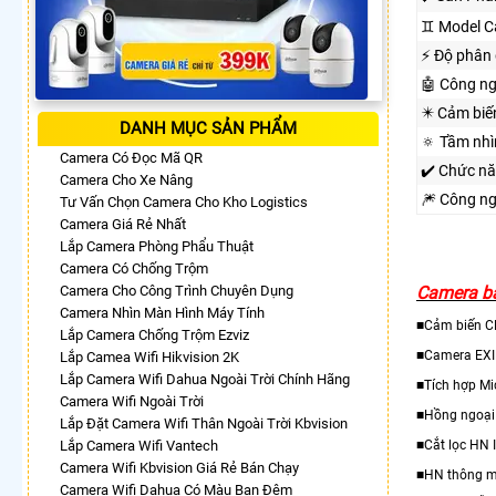
♊ Model C
️⚡ Độ phân 
🤖️ Công n
✴️ Cảm biế
DANH MỤC SẢN PHẨM
🔅 Tầm nh
Camera Có Đọc Mã QR
✔️ Chức n
Camera Cho Xe Nâng
🎆 Công n
Tư Vấn Chọn Camera Cho Kho Logistics
Camera Giá Rẻ Nhất
Lắp Camera Phòng Phẩu Thuật
Camera Có Chống Trộm
Camera Cho Công Trình Chuyên Dụng
Camera bá
Camera Nhìn Màn Hình Máy Tính
■Cảm biến 
Lắp Camera Chống Trộm Ezviz
■Camera EX
Lắp Camea Wifi Hikvision 2K
Lắp Camera Wifi Dahua Ngoài Trời Chính Hãng
■Tích hợp Mi
Camera Wifi Ngoài Trời
■Hồng ngoạ
Lắp Đặt Camera Wifi Thân Ngoài Trời Kbvision
Lắp Camera Wifi Vantech
■Cắt lọc HN 
Camera Wifi Kbvision Giá Rẻ Bán Chạy
■HN thông m
Camera Wifi Dahua Có Màu Ban Đêm