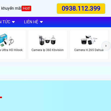
0938.112.399
 khuyến mãi
Hot!
N TỨC
LIÊN HỆ
 Ultra HD Hilook
Camera Ip 360 Kbvision
Camera H.265 Dahua