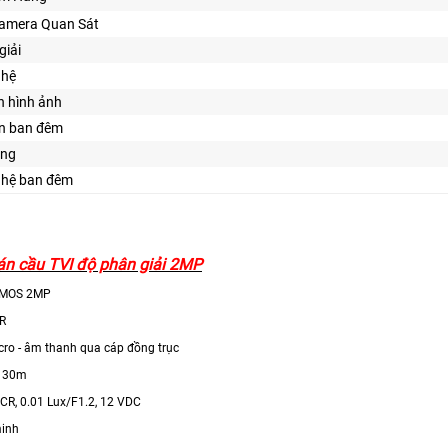
amera Quan Sát
giải
ghệ
n hình ảnh
ìn ban đêm
ăng
ghệ ban đêm
n cầu TVI độ phân giải 2MP
CMOS 2MP
IR
cro - âm thanh qua cáp đồng trục
i 30m
ICR, 0.01 Lux/F1.2, 12 VDC
inh