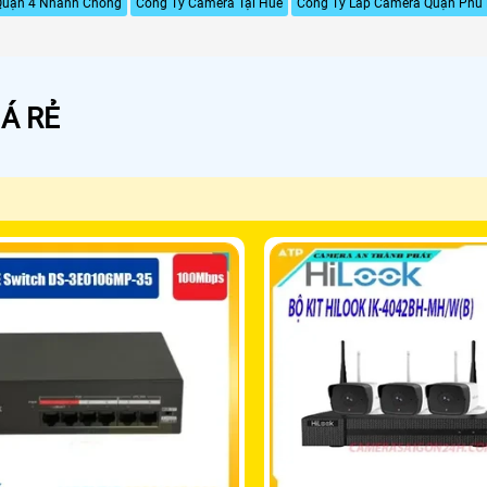
Quận 4 Nhanh Chống
Công Ty Camera Tại Huế
Công Ty Lắp Camera Quận Phú
Á RẺ