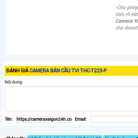
-Cho phép
tính rõ né
Camera H
cho doanh
ĐÁNH GIÁ
CAMERA BÁN CẦU TVI THC-T223-P
Nội dung:
Tên:
Email: