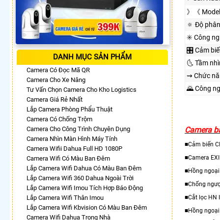
》《 Model
🔅 Độ phân
✳️ Công n
🎛 Cảm biế
DANH MỤC SẢN PHẨM
🌜 Tầm nh
Camera Có Đọc Mã QR
⇝ Chức nă
Camera Cho Xe Nâng
🌄 Công n
Tư Vấn Chọn Camera Cho Kho Logistics
Camera Giá Rẻ Nhất
Lắp Camera Phòng Phẩu Thuật
Camera Có Chống Trộm
Camera Cho Công Trình Chuyên Dụng
Camera bá
Camera Nhìn Màn Hình Máy Tính
■Cảm biến 
Camera Wifii Dahua Full HD 1080P
■Camera EX
Camera Wifi Có Màu Ban Đêm
Lắp Camera Wifi Dahua Có Màu Ban Đêm
■Hồng ngoạ
Lắp Camera Wifi 360 Dahua Ngoài Trời
■Chống ngượ
Lắp Camera Wifi Imou Tích Hợp Báo Động
Lắp Camera Wifi Thân Imou
■Cắt lọc HN 
Lắp Camera Wifi Kbvision Có Màu Ban Đêm
■Hồng ngoại
Camera Wifi Dahua Trong Nhà