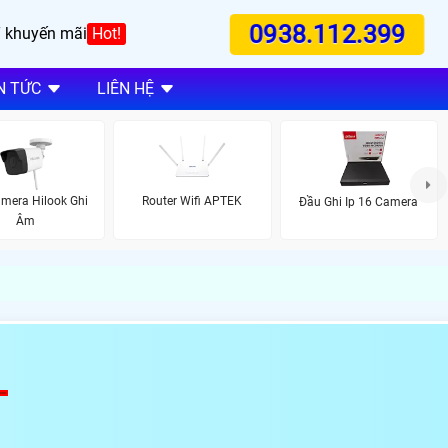
0938.112.399
 khuyến mãi
Hot!
N TỨC
LIÊN HỆ
mera Hilook Ghi
Router Wifi APTEK
Đầu Ghi Ip 16 Camera
Âm