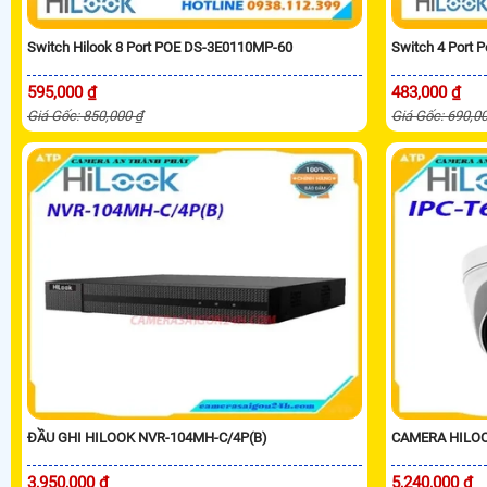
Switch Hilook 8 Port POE DS-3E0110MP-60
Switch 4 Port 
595,000 ₫
483,000 ₫
Giá Gốc: 850,000 ₫
Giá Gốc: 690,0
ĐẦU GHI HILOOK NVR-104MH-C/4P(B)
CAMERA HILOO
3,950,000 ₫
5,240,000 ₫