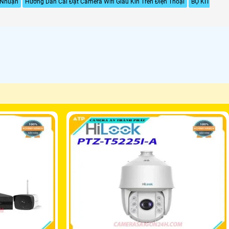
 Nhuận
Hướng Dẫn Cài Đặt Camera Wifi Giấu Kín Trên Điện Thoại
BỘ KIT