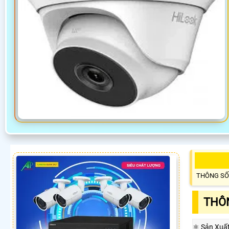
THÔNG SỐ
THÔN
⚛️ Sản Xuấ