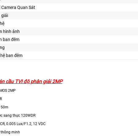
 Camera Quan Sát
 giải
ghệ
n hình ảnh
ìn ban đêm
ng
ghệ ban đêm
n cầu TVI độ phân giải 2MP
CMOS 2MP
IR
i 50m
c sang thực 120WDR
ICR, 0.005 Lux/F1.2, 12 VDC
 thông minh