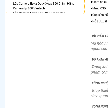
■Giảm nhiễu
Lắp Camera Ezviz Quay Xoay 360 Chính Hãng
Camera Ip 360 Vantech
■Menu OSD
Lắp Camera Ezviz Xoay 360 Trong Nhà
■Ống kính cố
Camera IP 360 Dahua
■Hỗ trợ xuất
Lắp Camera 360 Báo Động Kbvision
Lắp Camera Wifi Dahua Xoay 360
Bán Camera Vantech Xoay 360 Độ
ƯU ĐIỂM C
Camera 360 Báo Động Ezviz
Mã hóa hi
LẮP CAMERA THEO NHU CẦU
ngoại cao
Lắp Camera Văn Phòng Giá Rẻ
Lắp Camera Nhà Xưởng Giá Rẻ
ĐỘ PHÂN G
Lắp Camera Gia Đình Giá Rẻ
-Trong kh
Lắp Camera Kho Hàng Giá Rẻ
phẩm came
Lắp Camera Cửa Hàng Giá Rẻ
Lắp Camera Wifi Giá Rẻ Chính Hãng
Lắp Camera Công Trình Giá Rẻ
CÔNG NGHỆ
Camera 360 Giá Rẻ
-Giúp thiế
cách quan
CÔNG NGHỆ