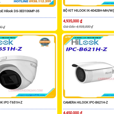
BỘ KIT HILOOK IK-4042BH-MH/W(
PoE Hilook DS-3E0106MP-35
4,935,000 ₫
Giá Gốc: 4,935,000 ₫
00 ₫
K IPC-T651H-Z
CAMERA HILOOK IPC-B621H-Z
4,450,000 ₫