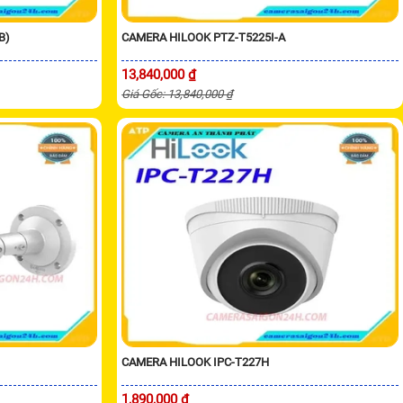
B)
CAMERA HILOOK PTZ-T5225I-A
13,840,000 ₫
Giá Gốc: 13,840,000 ₫
CAMERA HILOOK IPC-T227H
1,890,000 ₫