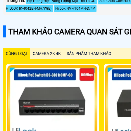
Thông Tin:
Hệ Thống Điện Năng Lượng Mặt Trời Là Gì?
Sửa Chửa Camera 
HILOOK IK-4042BH-MH/W(B)
Hilook NVR-104MH-D/4P
THAM KHẢO CAMERA QUAN SÁT GI
CÙNG LOẠI
CAMERA 2K 4K
SẢN PHẨM THAM KHẢO