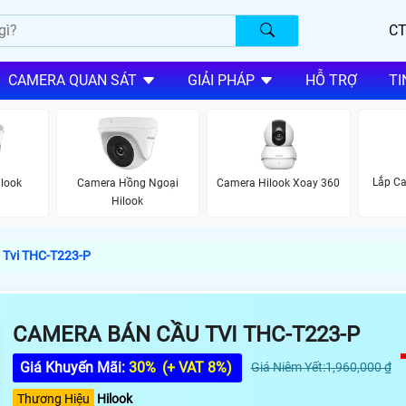
CT
CAMERA QUAN SÁT
GIẢI PHÁP
HỖ TRỢ
TI
Lắp Ca
look
Camera Hồng Ngoại
Camera Hilook Xoay 360
Hilook
 Tvi THC-T223-P
CAMERA BÁN CẦU TVI THC-T223-P
Giá Khuyến Mãi:
30%
(+ VAT 8%)
Giá Niêm Yết:1,960,000 ₫
Thương Hiệu
Hilook