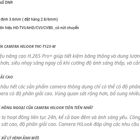
 số DNR
 định 3.6mm ( đặt hàng 2.8/6mm)
 tín hiệu HD-TVI/AHD/CVI/CVBS , có nút chuyển
ỦA CAMERA HILOOK THC-T123-M
ệu năng cao H.265 Pro+ giúp tiết kiệm băng thông và dung lượng
 hơn, siêu nhạy sáng ngay cả khi cường độ ánh sáng thấp, và cả
IẢI CAO
i hầu hết các sản phẩm camera thông dụng chỉ có thể có độ phâ
ra có độ phân giải cao. Vùng quan sát rộng hơn, bổ sung nhiều
 HỒNG NGOẠI CỦA CAMERA HILOOK TIÊN TIẾN NHẤT
t bị hoạt đông liên tục 24h, kể cả ban đêm và ánh sáng yếu. Cô
 sát cao, độ phân giải cao. Camera HiLook đáp ứng các nhu cầu
 XỬ LÝ HÌNH ẢNH MỚI