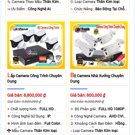
🔩 Camera Theo Mẫu
Thân Kim
💦 Loại Camera
Thân Kim loại.
loại.
️⇝ Ưu Điểm :
Công Nghệ AI.
️✨ Chức Năng :
Báo Động Tại Chỗ
Nháy Sáng.
L
B
Ắp Camera Công Trình Chuyên
Ộ Camera Nhà Xưởng Chuyên
Dụng
Dụng
Giá bán: 8,800,000 ₫
Giá bán: 800,000 ₫
Giá Gốc: 9,500,000 ₫
Giá Gốc: 6,000,000 ₫
️⚡ Chất lượng hình :
FULL HD
🔆 Độ Phân giải :
FULL HD 1080P .
1080P .
⚜️ Công Nghệ Sử Dụng :
IP.
✳️ Công Nghệ Camera :
AHD CVI
TVI BCS.
❈ Hình ảnh ban đêm :
Full Color
🌛 Khoảng Cách Ban Đêm :
Hồng
40m Hồng Ngoại SMD.
Ngoại 80m Hồng Ngoại Smart IR.
🐉️ Mẫu Camera
Thân Kim loại.
↕️ Loại Camera
Thân Kim loại.