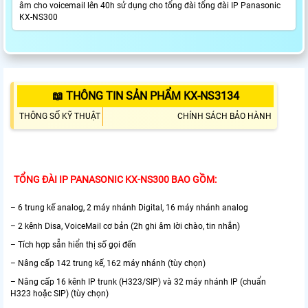
âm cho voicemail lên 40h sử dụng cho tổng đài tổng đài IP Panasonic
KX-NS300
📖 THÔNG TIN SẢN PHẨM KX-NS3134
THÔNG SỐ KỸ THUẬT
CHÍNH SÁCH BẢO HÀNH
TỔNG ĐÀI IP PANASONIC KX-NS300 BAO GỒM:
– 6 trung kế analog, 2 máy nhánh Digital, 16 máy nhánh analog
– 2 kênh Disa, VoiceMail cơ bản (2h ghi âm lời chào, tin nhắn)
– Tích hợp sẵn hiển thị số gọi đến
– Nâng cấp 142 trung kế, 162 máy nhánh (tùy chọn)
– Nâng cấp 16 kênh IP trunk (H323/SIP) và 32 máy nhánh IP (chuẩn
H323 hoặc SIP) (tùy chọn)