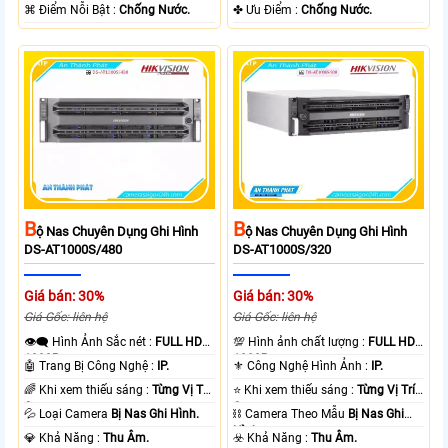
️⌘ Điểm Nỗi Bật :
Chống Nước.
️✤ Ưu Điểm :
Chống Nước.
B
B
Ộ Nas Chuyên Dụng Ghi Hình
Ộ Nas Chuyên Dụng Ghi Hình
DS-AT1000S/480
DS-AT1000S/320
Giá bán: 30%
Giá bán: 30%
Giá Gốc: liên hệ
Giá Gốc: liên hệ
👁️‍🗨 Hình Ảnh Sắc nét :
FULL HD
💯 Hình ảnh chất lượng :
FULL HD
1080P .
1080P .
🤖️ Trang Bị Công Nghệ :
IP.
⚜️ Công Nghệ Hình Ảnh :
IP.
🌈 Khi xem thiếu sáng :
Từng Vị Trí
⭐ Khi xem thiếu sáng :
Từng Vị Trí
Camera .
Camera .
💦 Loại Camera
Bị Nas Ghi Hình.
⛓ Camera Theo Mẫu
Bị Nas Ghi
Hình.
️💎 Khả Năng :
Thu Âm.
️☣️ Khả Năng :
Thu Âm.