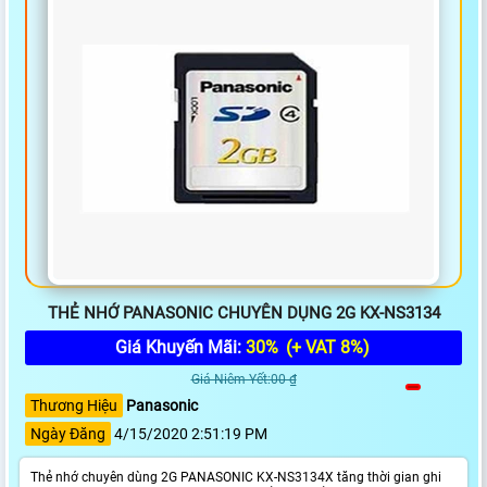
THẺ NHỚ PANASONIC CHUYÊN DỤNG 2G KX-NS3134
Giá Khuyến Mãi:
30%
(+ VAT 8%)
Giá Niêm Yết:00 ₫
Thương Hiệu
Panasonic
Ngày Đăng
4/15/2020 2:51:19 PM
Thẻ nhớ chuyên dùng 2G PANASONIC KX-NS3134X tăng thời gian ghi