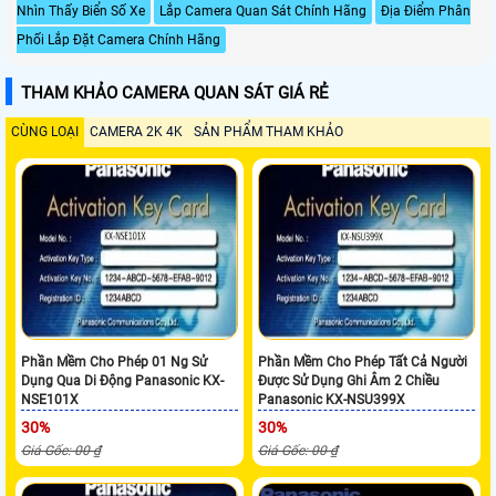
Nhìn Thấy Biển Số Xe
Lắp Camera Quan Sát Chính Hãng
Địa Điểm Phân
Phối Lắp Đặt Camera Chính Hãng
THAM KHẢO CAMERA QUAN SÁT GIÁ RẺ
CÙNG LOẠI
CAMERA 2K 4K
SẢN PHẨM THAM KHẢO
Phần Mềm Cho Phép 01 Ng Sử
Phần Mềm Cho Phép Tất Cả Người
Dụng Qua Di Động Panasonic KX-
Được Sử Dụng Ghi Âm 2 Chiều
NSE101X
Panasonic KX-NSU399X
30%
30%
Giá Gốc: 00 ₫
Giá Gốc: 00 ₫