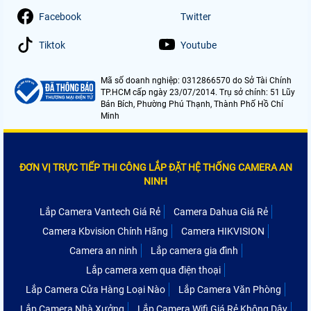
Facebook
Twitter
Tiktok
Youtube
Mã số doanh nghiệp: 0312866570 do Sở Tài Chính
TP.HCM cấp ngày 23/07/2014. Trụ sở chính: 51 Lũy
Bán Bích, Phường Phú Thạnh, Thành Phố Hồ Chí
Minh
ĐƠN VỊ TRỰC TIẾP THI CÔNG LẮP ĐẶT HỆ THỐNG CAMERA AN
NINH
Lắp Camera Vantech Giá Rẻ
Camera Dahua Giá Rẻ
Camera Kbvision Chính Hãng
Camera HIKVISION
Camera an ninh
Lắp camera gia đình
Lắp camera xem qua điện thoại
Lắp Camera Cửa Hàng Loại Nào
Lắp Camera Văn Phòng
Lắp Camera Nhà Xưởng
Lắp Camera Wifi Giá Rẻ Không Dây