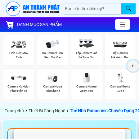
DANH MỤC SẢN PHẨM
Linh Kiện Máy
Bộ Camera Ban
Lắp Camera Giá
Bộ Camera
Tính
Đêm Có Màu
Rẻ Trọn Gói
Hikvision Ban
Kbvision
Đêm Có Màu
Camera Kbvision
Camera Ngoài
Camera Kbone
Camera Kbone
Phát Hiện Xe
Trời Kbone
Xoay 360
Cube
›
›
Trang chủ
Thiết Bị Công Nghệ
Thẻ Nhớ Panasonic Chuyên Dụng 