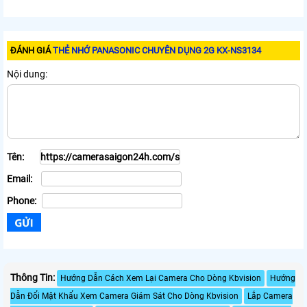
ĐÁNH GIÁ
THẺ NHỚ PANASONIC CHUYÊN DỤNG 2G KX-NS3134
Nội dung:
Tên:
Email:
Phone:
Thông Tin:
Hướng Dẫn Cách Xem Lại Camera Cho Dòng Kbvision
Hướng
Dẫn Đổi Mật Khẩu Xem Camera Giám Sát Cho Dòng Kbvision
Lắp Camera