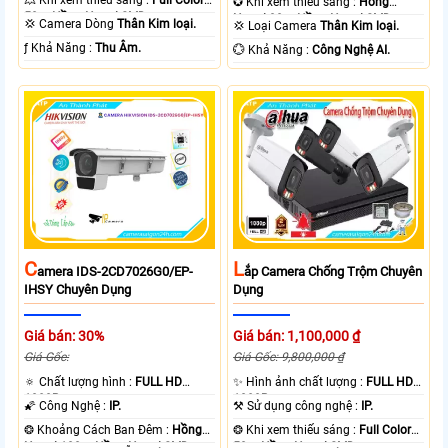
💥 Khi xem thiếu sáng :
Full Color
✪ Khi xem thiếu sáng :
Hồng
50m Hồng Ngoại SMD.
Ngoại 30m Hồng Ngoại SMD.
💢 Camera Dòng
Thân Kim loại.
💢 Loại Camera
Thân Kim loại.
️ƒ Khả Năng :
Thu Âm.
️💮 Khả Năng :
Công Nghệ AI.
C
L
Amera IDS-2CD7026G0/EP-
Ắp Camera Chống Trộm Chuyên
IHSY Chuyên Dụng
Dụng
Giá bán: 30%
Giá bán: 1,100,000 ₫
Giá Gốc:
Giá Gốc: 9,800,000 ₫
🔅 Chất lượng hình :
FULL HD
✨ Hình ảnh chất lượng :
FULL HD
1080P .
1080P .
🌠 Công Nghệ :
IP.
⚒ Sử dụng công nghệ :
IP.
❂ Khoảng Cách Ban Đêm :
Hồng
❂ Khi xem thiếu sáng :
Full Color
Ngoại 100m Hồng Ngoại SMD.
50m Hồng Ngoại SMD.