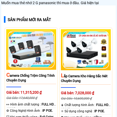
Muốn mua thẻ nhớ 2 G panasonic thì mua ở đâu. Giá hiện tại
SẢN PHẨM MỚI RA MẮT
C
L
Amera Chống Trộm Công Trình
Ắp Camera Kho Hàng Sắc Nét
Chuyên Dụng
Chuyên Dụng
Giá bán: 11,315,200 ₫
Giá bán: 7,028,000 ₫
Giá Gốc: 17,640,000 ₫
Giá Gốc: 10,600,000 ₫
️👀 Hình ảnh chất lượng :
FULL HD
☀️ Chất lượng hình Ảnh :
FULL HD
1080P .
1080P .
⚙ Công Nghệ Hình Ảnh :
IP POE.
⚛️ Sử dụng công nghệ :
IP POE.