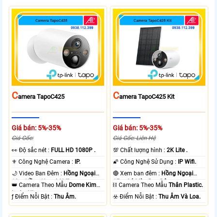
C
C
Amera TapoC425
Amera TapoC425 Kit
Giá bán: 5%-35%
Giá bán: 5%-35%
Giá Gốc:
Giá Gốc: Liên Hệ
️👀 Độ sắc nét :
FULL HD 1080P .
💯 Chất lượng hình :
2K Lite .
⚜️ Công Nghệ Camera :
IP.
🌠 Công Nghệ Sử Dụng :
IP Wifi.
🌙 Video Ban Đêm :
Hồng Ngoại
🔴 Xem ban đêm :
Hồng Ngoại
10m Hồng Ngoại SMD.
15m Có Màu Ban Ðêm.
👑 Camera Theo Mẫu
Dome Kim
⛓ Camera Theo Mẫu
Thân Plastic.
loại + Nhựa.
️ƒ Điểm Nỗi Bật :
Thu Âm.
️☣️ Điểm Nỗi Bật :
Thu Âm Và Loa.