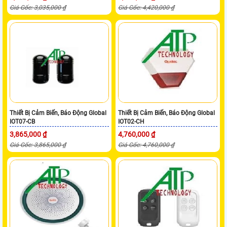
Giá Gốc: 3,035,000 ₫
Giá Gốc: 4,420,000 ₫
Thiết Bị Cảm Biến, Báo Động Global
Thiết Bị Cảm Biến, Báo Động Global
IOT07-CB
IOT02-CH
3,865,000 ₫
4,760,000 ₫
Giá Gốc: 3,865,000 ₫
Giá Gốc: 4,760,000 ₫