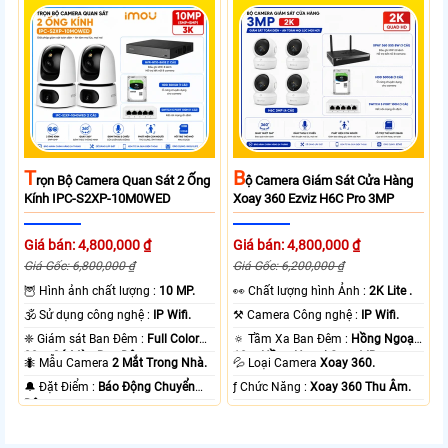
T
B
Rọn Bộ Camera Quan Sát 2 Ống
Ộ Camera Giám Sát Cửa Hàng
Kính IPC-S2XP-10M0WED
Xoay 360 Ezviz H6C Pro 3MP
Giá bán: 4,800,000 ₫
Giá bán: 4,800,000 ₫
Giá Gốc: 6,800,000 ₫
Giá Gốc: 6,200,000 ₫
🦉 Hình ảnh chất lượng :
10 MP.
️👀 Chất lượng hình Ảnh :
2K Lite .
🕉️ Sử dụng công nghệ :
IP Wifi.
⚒ Camera Công nghệ :
IP Wifi.
❈ Giám sát Ban Đêm :
Full Color
🔅 Tầm Xa Ban Đêm :
Hồng Ngoại
20m Có Màu Ban Ðêm.
10m Hồng Ngoại Smart IR.
🐜 Mẫu Camera
2 Mắt Trong Nhà.
💦 Loại Camera
Xoay 360.
️🔔 Đặt Điểm :
Báo Động Chuyển
️ƒ Chức Năng :
Xoay 360 Thu Âm.
Động.