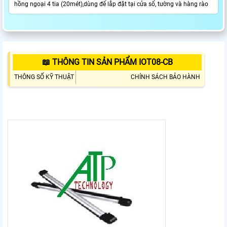
hồng ngoại 4 tia (20mét),dùng để lắp đặt tại cửa sổ, tường và hàng rào
📖 THÔNG TIN SẢN PHẨM IOT08-CB
THÔNG SỐ KỸ THUẬT
CHÍNH SÁCH BẢO HÀNH