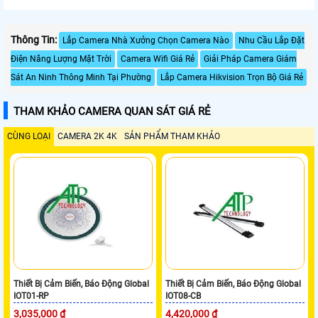
Thông Tin:
Lắp Camera Nhà Xưởng Chọn Camera Nào
Nhu Cầu Lắp Đặt
Điện Năng Lượng Mặt Trời
Camera Wifi Giá Rẻ
Giải Pháp Camera Giám
Sát An Ninh Thông Minh Tại Phường
Lắp Camera Hikvision Trọn Bộ Giá Rẻ
THAM KHẢO CAMERA QUAN SÁT GIÁ RẺ
CÙNG LOẠI
CAMERA 2K 4K
SẢN PHẨM THAM KHẢO
Thiết Bị Cảm Biến, Báo Động Global
Thiết Bị Cảm Biến, Báo Động Global
IOT01-RP
IOT08-CB
3,035,000 ₫
4,420,000 ₫