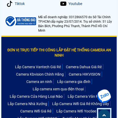
Tiktok
Youtube
Mã số doanh nghiệp: 0312866570 do Sở Tài Chính
TP.HCM cấp ngày 23/07/2014. Trụ sở chính: 51 Lũy
Bán Bích, Phường Phú Thạnh, Thành Phố Hồ Chí
Minh
ĐƠN VỊ TRỰC TIẾP THI CÔNG LẮP ĐẶT HỆ THỐNG CAMERA AN
NINH
Lắp Camera Vantech Giá Rẻ
Camera Dahua Giá Rẻ
Camera Kbvision Chính Hãng
Camera HIKVISION
Camera an ninh
Lắp camera gia đình
Lắp camera xem qua điện thoại
Lắp Camera Cửa Hàng Loại Nào
Lắp Camera Văn Phòng
Lắp Camera Nhà Xưởng
Lắp Camera Wifi Giá Rẻ Không Dây
Camera Wifi Giá Rẻ
Lắp Camera Wifi YooSee