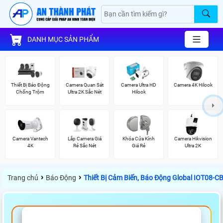
DANH MỤC SẢN PHẨM
Thiết Bị Báo Động
Camera Quan Sát
Camera Ultra HD
Camera 4K Hilook
Chống Trộm
Ultra 2K Sắc Nét
Hilook
Camera Vantech
Lắp Camera Giá
Khóa Cửa Kính
Camera Hikvision
4K
Rẻ Sắc Nét
Giá Rẻ
Ultra 2K
›
›
Trang chủ
Báo Động
Thiết Bị Cảm Biến, Báo Động Global IOT08-C