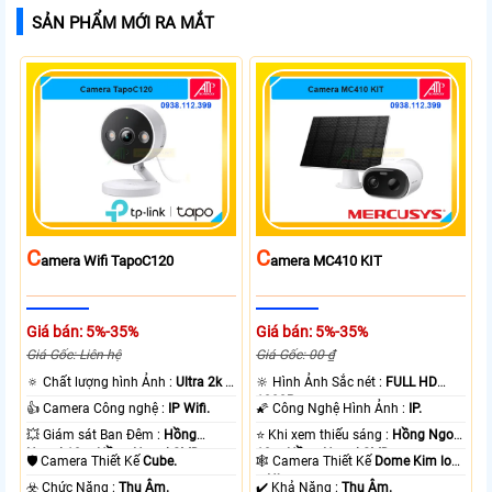
SẢN PHẨM MỚI RA MẮT
C
C
Amera Wifi TapoC120
Amera MC410 KIT
Giá bán: 5%-35%
Giá bán: 5%-35%
Giá Gốc: Liên hệ
Giá Gốc: 00 ₫
🔅 Chất lượng hình Ảnh :
Ultra 2k +
🔆 Hình Ảnh Sắc nét :
FULL HD
.
1080P .
👍 Camera Công nghệ :
IP Wifi.
🌠 Công Nghệ Hình Ảnh :
IP.
💥 Giám sát Ban Đêm :
Hồng
⭐ Khi xem thiếu sáng :
Hồng Ngoại
Ngoại 10m Hồng Ngoại SMD.
10m Hồng Ngoại SMD.
🛡 Camera Thiết Kế
Cube.
🕸️ Camera Thiết Kế
Dome Kim loại
+ Nhựa.
️☣️ Chức Năng :
Thu Âm.
️✔️ Khả Năng :
Thu Âm.