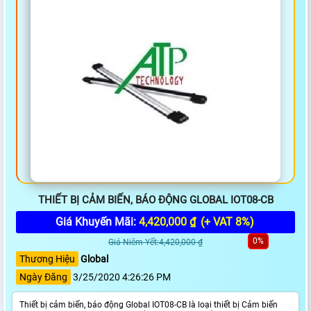
THIẾT BỊ CẢM BIẾN, BÁO ĐỘNG GLOBAL IOT08-CB
Giá Khuyến Mãi:
4,420,000 ₫
(+ VAT 8%)
0%
Giá Niêm Yết:4,420,000 ₫
Thương Hiệu
Global
Ngày Đăng
3/25/2020 4:26:26 PM
Thiết bị cảm biến, báo động Global IOT08-CB là loại thiết bị Cảm biến