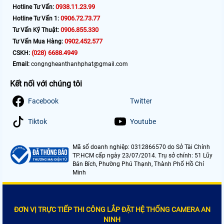
0938.11.23.99
Hotline Tư Vấn:
0906.72.73.77
Hotline Tư Vấn 1:
0906.855.330
Tư Vấn Kỹ Thuật:
0902.452.577
Tư Vấn Mua Hàng:
(028) 6688.4949
CSKH:
Email:
congngheanthanhphat@gmail.com
Kết nối với chúng tôi
Facebook
Twitter
Tiktok
Youtube
Mã số doanh nghiệp: 0312866570 do Sở Tài Chính
TP.HCM cấp ngày 23/07/2014. Trụ sở chính: 51 Lũy
Bán Bích, Phường Phú Thạnh, Thành Phố Hồ Chí
Minh
ĐƠN VỊ TRỰC TIẾP THI CÔNG LẮP ĐẶT HỆ THỐNG CAMERA AN
NINH