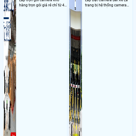
Lắp trọn gói camera kho
Lắp Đặt Camera Bãi Xe Là
hàng trọn gói giá rẻ chỉ từ 4
trang bị hệ thống camera
triệu đồng sở hữu ngày trọn
nhận diện biển số tại khu
bộ gồm 4 camera, 1 đầu ghi
vực cổng của các bãi giữ xe
hình, ổ cứng, switch mang
kết hợp với phần mềm quản
đến giải pháp giám sát kho
lý để ghi nhận lượt xe ra vào
hàng 24/7 ổn định với độ
chụp hình thông tin xe và
sắc nét cao
biển số lưu trực tiếp về máy
tinh trạm để nhân viên tiện
đối soát, tính tiền xe xe ra
khỏi bãi