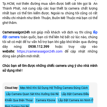
Tp.HCM, nơi thiên đường mua sắm được biết cái tên gọi là An
Thành Phát, nơi cung cấp các loại thiết bị camera chất lượng
nhất bạn có thể tìm kiếm được. Ngoài ra chúng tôi cũng có rất
nhiều chi nhánh như Bình Thuận, Buôn Mê Thuộc mà bạn có thể
ghé thăm.
Camerasaigon24h
nơi giúp mỗi khách với dịch vụ thi công
lắp
đặt camera
toàn quốc, bạn có thể liên hệ bất cứ lúc nào, chúng
tôi sẽ có mặt để tư vấn hỗ trợ bạn khi gặp khó khăn qua đường
dây nóng:
0938.112.399
hoặc truy cập vào
website:
https://camerasaigon24h.com
để cập nhật những
dòng sản phẩm mới nhất.
Chúc bạn sẽ tìm được những chiếc camera ưng ý cho nhà mình
sử dụng nhé !
Cloud key:
Mẹo Nhỏ Khi Sử Dụng Hệ Thống Camera Đúng Cách
Lắp Camera Quan Sát Kho Xưởng Giá Rẻ
Lắp Đặt Camera Điều
Khiển Qua Điện Thoại
Camera Kbone
Lắp Đặt Camera An Ninh Ở
Bình Dương Giá Rẻ