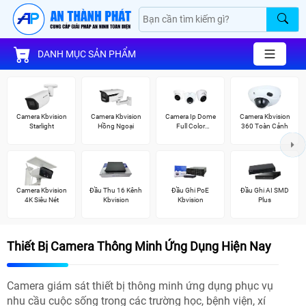
DANH MỤC SẢN PHẨM
Camera Kbvision
Camera Kbvision
Camera Ip Dome
Camera Kbvision
Starlight
Hồng Ngoại
Full Color
360 Toàn Cảnh
Kbvision
Camera Kbvision
Đầu Thu 16 Kênh
Đầu Ghi PoE
Đầu Ghi AI SMD
4K Siêu Nét
Kbvision
Kbvision
Plus
Thiết Bị Camera Thông Minh Ứng Dụng Hiện Nay
Camera giám sát thiết bị thông minh ứng dụng phục vụ
nhu cầu cuộc sống trong các trường học, bệnh viện, xí