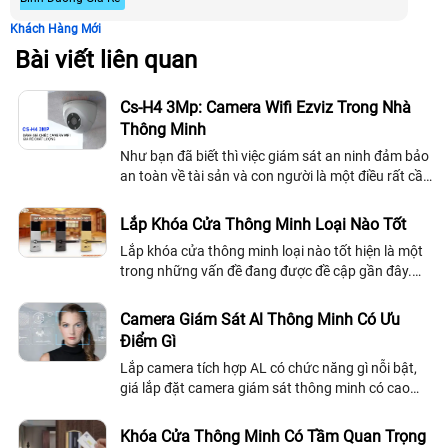
Khách Hàng Mới
Bài viết liên quan
Cs-H4 3Mp: Camera Wifi Ezviz Trong Nhà
Thông Minh
Như bạn đã biết thì việc giám sát an ninh đảm bảo
an toàn về tài sản và con người là một điều rất cần
thiết, nhất là tại các hộ gia đình, các văn phòng
làm việc hay các cửa hàng...
Lắp Khóa Cửa Thông Minh Loại Nào Tốt
Lắp khóa cửa thông minh loại nào tốt hiện là một
trong những vấn đề đang được đề cập gần đây.
Với mức độ ảnh hưởng của khóa cửa thông minh
ngày càng lớn thu hút không ít khách hàng quan
Camera Giám Sát Al Thông Minh Có Ưu
tâm.
Điểm Gì
Lắp camera tích hợp AL có chức năng gì nỗi bật,
giá lắp đặt camera giám sát thông minh có cao
không, bộ giá camera quan sát tích hợp công nghệ
AL so với camera giám sát thông dụng...
Khóa Cửa Thông Minh Có Tầm Quan Trọng