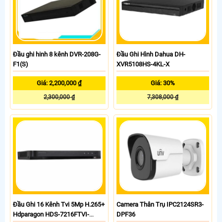
Đầu ghi hinh 8 kênh DVR-208G-
Đầu Ghi Hình Dahua DH-
F1(S)
XVR5108HS-4KL-X
Giá: 2,200,000 ₫
Giá: 30%
2,300,000 ₫
7,308,000 ₫
Đầu Ghi 16 Kênh Tvi 5Mp H.265+
Camera Thân Trụ IPC2124SR3-
Hdparagon HDS-7216FTVI-
DPF36