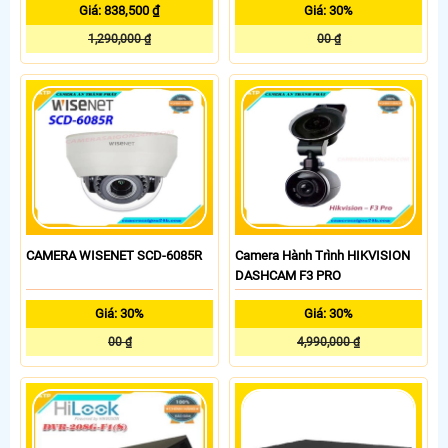
Giá: 838,500 ₫
Giá: 30%
1,290,000 ₫
00 ₫
CAMERA WISENET SCD-6085R
Camera Hành Trình HIKVISION
DASHCAM F3 PRO
Giá: 30%
Giá: 30%
00 ₫
4,990,000 ₫