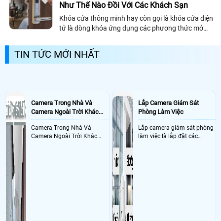
Như Thế Nào Đồi Với Các Khách Sạn
Khóa cửa thông minh hay còn gọi là khóa cửa điện
tử là dòng khóa ứng dụng các phương thức mở
khóa thông minh như: khóa cửa vân tay,khóa cửa
mã số,khóa cửa thẻ từ,khóa cửa nhận...
TIN TỨC MỚI NHẤT
Camera Trong Nhà Và
Lắp Camera Giám Sát
Camera Ngoài Trời Khác
Phòng Làm Việc
Nhau Như Thế Nào
Camera Trong Nhà Và
Lắp camera giám sát phòng
Camera Ngoài Trời Khác
làm việc là lắp đặt các
Nhau ở tính năng chống
camera ghi hình ảnh sắc nét
nước và chống bụi của
và âm thanh trong phòng
camera
làm việc với mục đích giám
sát quá trình làm việc của
nhân viên, bảo vệ tài sản,
theo dõi an ninh trong thời
gian thực qua điện thoại
hoặc máy tính từ xa