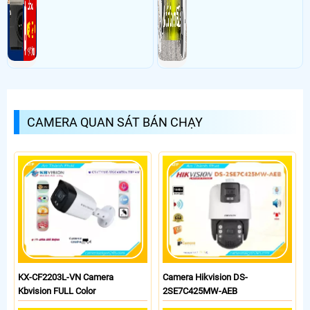
CAMERA QUAN SÁT BÁN CHẠY
KX-CF2203L-VN Camera
Camera Hikvision DS-
Kbvision FULL Color
2SE7C425MW-AEB