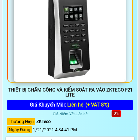
THIẾT BỊ CHẤM CÔNG VÀ KIỂM SOÁT RA VÀO ZKTECO F21
LITE
Giá Khuyến Mãi:
Liên hệ
(+ VAT 8%)
0%
Giá Niêm Yết:Liên hệ
Thương Hiệu
ZKTeco
Ngày Đăng
1/21/2021 4:34:41 PM