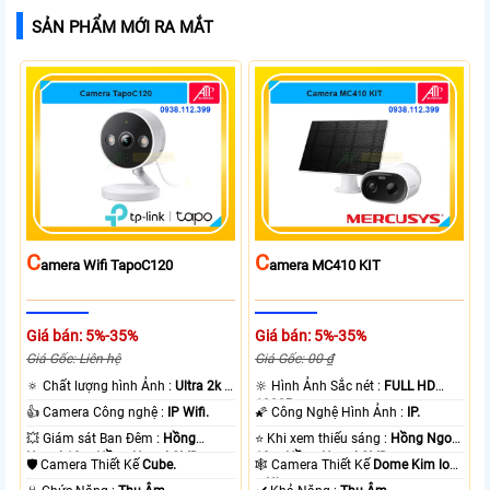
SẢN PHẨM MỚI RA MẮT
C
C
Amera Wifi TapoC120
Amera MC410 KIT
Giá bán: 5%-35%
Giá bán: 5%-35%
Giá Gốc: Liên hệ
Giá Gốc: 00 ₫
🔅 Chất lượng hình Ảnh :
Ultra 2k +
🔆 Hình Ảnh Sắc nét :
FULL HD
.
1080P .
👍 Camera Công nghệ :
IP Wifi.
🌠 Công Nghệ Hình Ảnh :
IP.
💥 Giám sát Ban Đêm :
Hồng
⭐ Khi xem thiếu sáng :
Hồng Ngoại
Ngoại 10m Hồng Ngoại SMD.
10m Hồng Ngoại SMD.
🛡 Camera Thiết Kế
Cube.
🕸️ Camera Thiết Kế
Dome Kim loại
+ Nhựa.