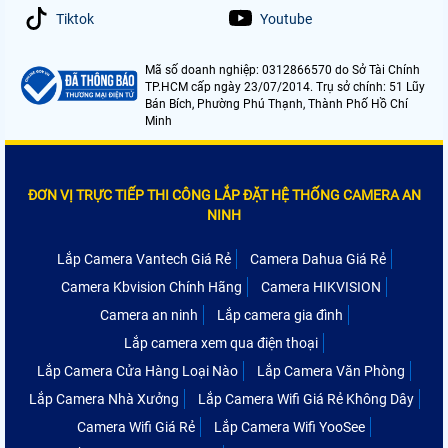
Tiktok
Youtube
Mã số doanh nghiệp: 0312866570 do Sở Tài Chính
TP.HCM cấp ngày 23/07/2014. Trụ sở chính: 51 Lũy
Bán Bích, Phường Phú Thạnh, Thành Phố Hồ Chí
Minh
ĐƠN VỊ TRỰC TIẾP THI CÔNG LẮP ĐẶT HỆ THỐNG CAMERA AN
NINH
Lắp Camera Vantech Giá Rẻ
Camera Dahua Giá Rẻ
Camera Kbvision Chính Hãng
Camera HIKVISION
Camera an ninh
Lắp camera gia đình
Lắp camera xem qua điện thoại
Lắp Camera Cửa Hàng Loại Nào
Lắp Camera Văn Phòng
Lắp Camera Nhà Xưởng
Lắp Camera Wifi Giá Rẻ Không Dây
Camera Wifi Giá Rẻ
Lắp Camera Wifi YooSee