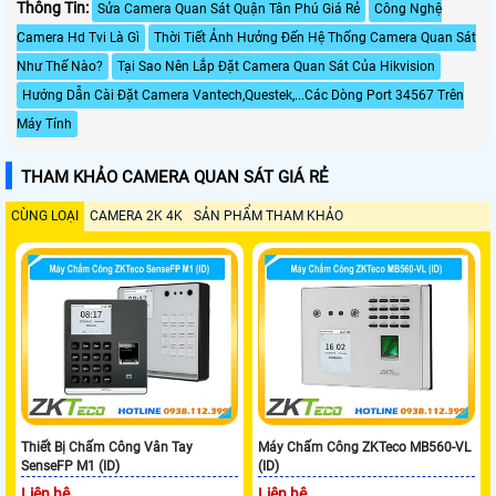
Thông Tin:
Sửa Camera Quan Sát Quận Tân Phú Giá Rẻ
Công Nghệ
Camera Hd Tvi Là Gì
Thời Tiết Ảnh Hưởng Đến Hệ Thống Camera Quan Sát
Như Thế Nào?
Tại Sao Nên Lắp Đặt Camera Quan Sát Của Hikvision
Hướng Dẫn Cài Đặt Camera Vantech,Questek,...Các Dòng Port 34567 Trên
Máy Tính
THAM KHẢO CAMERA QUAN SÁT GIÁ RẺ
CÙNG LOẠI
CAMERA 2K 4K
SẢN PHẨM THAM KHẢO
Thiết Bị Chấm Công Vân Tay
Máy Chấm Công ZKTeco MB560-VL
SenseFP M1 (ID)
(ID)
Liên hệ
Liên hệ