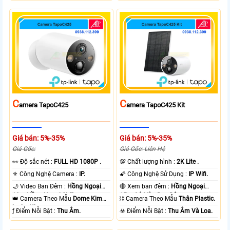
C
C
Amera TapoC425
Amera TapoC425 Kit
Giá bán: 5%-35%
Giá bán: 5%-35%
Giá Gốc:
Giá Gốc: Liên Hệ
️👀 Độ sắc nét :
FULL HD 1080P .
💯 Chất lượng hình :
2K Lite .
⚜️ Công Nghệ Camera :
IP.
🌠 Công Nghệ Sử Dụng :
IP Wifi.
🌙 Video Ban Đêm :
Hồng Ngoại
🔴 Xem ban đêm :
Hồng Ngoại
10m Hồng Ngoại SMD.
15m Có Màu Ban Ðêm.
👑 Camera Theo Mẫu
Dome Kim
⛓ Camera Theo Mẫu
Thân Plastic.
loại + Nhựa.
️ƒ Điểm Nỗi Bật :
Thu Âm.
️☣️ Điểm Nỗi Bật :
Thu Âm Và Loa.