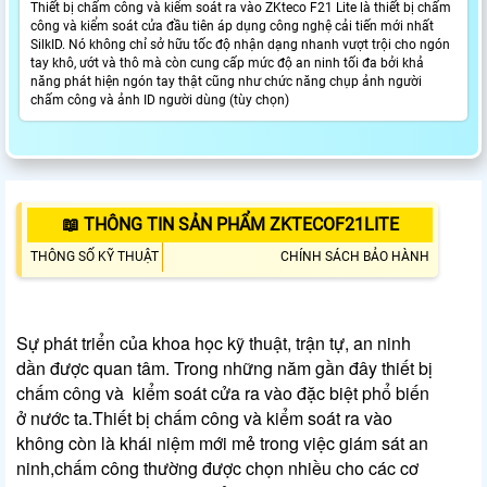
Thiết bị chấm công và kiểm soát ra vào ZKteco F21 Lite là thiết bị chấm
công và kiểm soát cửa đầu tiên áp dụng công nghệ cải tiến mới nhất
SilkID. Nó không chỉ sở hữu tốc độ nhận dạng nhanh vượt trội cho ngón
tay khô, ướt và thô mà còn cung cấp mức độ an ninh tối đa bởi khả
năng phát hiện ngón tay thật cũng như chức năng chụp ảnh người
chấm công và ảnh ID người dùng (tùy chọn)
📖 THÔNG TIN SẢN PHẨM ZKTECOF21LITE
THÔNG SỐ KỸ THUẬT
CHÍNH SÁCH BẢO HÀNH
Sự phát triển của khoa học kỹ thuật, trận tự, an ninh
dần được quan tâm. Trong những năm gần đây thiết bị
chấm công và kiểm soát cửa ra vào đặc biệt phổ biến
ở nước ta.Thiết bị chấm công và kiểm soát ra vào
không còn là khái niệm mới mẻ trong việc giám sát an
ninh,chấm công thường được chọn nhiều cho các cơ