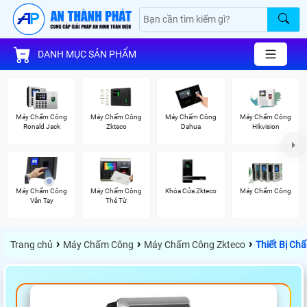
DANH MỤC SẢN PHẨM
Máy Chấm Công
Máy Chấm Công
Máy Chấm Công
Máy Chấm Công
Ronald Jack
Zkteco
Dahua
Hikvision
Máy Chấm Công
Máy Chấm Công
Khóa Cửa Zkteco
Máy Chấm Công
Vân Tay
Thẻ Từ
›
›
›
Trang chủ
Máy Chấm Công
Máy Chấm Công Zkteco
Thiết Bị Ch