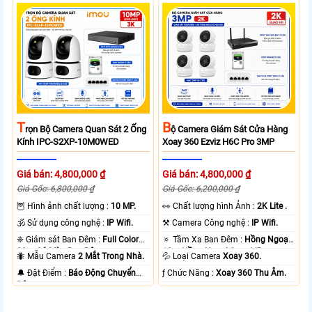
T
B
Rọn Bộ Camera Quan Sát 2 Ống
Ộ Camera Giám Sát Cửa Hàng
Kính IPC-S2XP-10M0WED
Xoay 360 Ezviz H6C Pro 3MP
Giá bán: 4,800,000 ₫
Giá bán: 4,800,000 ₫
Giá Gốc: 6,800,000 ₫
Giá Gốc: 6,200,000 ₫
🦉 Hình ảnh chất lượng :
10 MP.
️👀 Chất lượng hình Ảnh :
2K Lite .
🕉️ Sử dụng công nghệ :
IP Wifi.
⚒ Camera Công nghệ :
IP Wifi.
❈ Giám sát Ban Đêm :
Full Color
🔅 Tầm Xa Ban Đêm :
Hồng Ngoại
20m Có Màu Ban Ðêm.
10m Hồng Ngoại Smart IR.
🐜 Mẫu Camera
2 Mắt Trong Nhà.
💦 Loại Camera
Xoay 360.
️🔔 Đặt Điểm :
Báo Động Chuyển
️ƒ Chức Năng :
Xoay 360 Thu Âm.
Động.