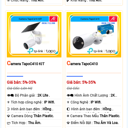
️☣️ Chức Năng :
Thu Âm.
️✔️ Khả Năng :
Thu Âm.
C
C
Amera TapoC410 KIT
Amera TapoC410
Giá bán: 5%-35%
Giá bán: 5%-35%
Giá Gốc: Liên Hệ
Giá Gốc:
👁️‍🗨 Độ Phân giải :
2K Lite .
👁️‍🗨 Hình Ành Chất Lượng :
2K
Lite .
⚜️ Tích hợp công nghệ :
IP Wifi.
⚜️ Công Nghệ :
IP Wifi.
🌛 Hình ảnh ban đêm :
Hồng
🌔 Hình ảnh ban đêm :
Hồng
Ngoại 10m Có Màu Ban Ðêm.
Ngoại 10m Có Màu Ban Ðêm.
💎 Camera Dòng
Thân Plastic.
❄ Camera Theo Mẫu
Thân Plastic.
️ლ Tích Hợp :
Thu Âm.
️💎 Điểm Nỗi Bật :
Thu Âm Và Loa.