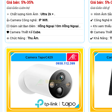
Giá bán: 5%-35%
Giá bán: 5%-
Giá Gốc: Liên hệ
Giá Gốc: 00 ₫
🔅 Chất lượng hình Ảnh :
Ultra 2k + .
🔆 Hình Ảnh Sắ
👍 Camera Công nghệ :
IP Wifi.
💥 Giám sát Ban Đêm :
Hồng Ngoại 10m Hồng Ngoại
SMD.
SMD.
🛡 Camera Thiết Kế
Cube.
🕸️ Camera Thi
️☣️ Chức Năng :
Thu Âm.
️✔️ Khả Năng :
T