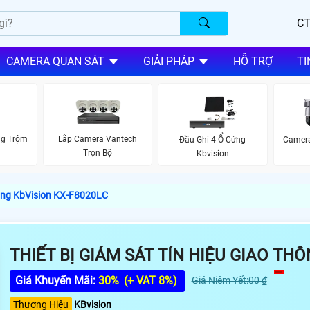
CT
CAMERA QUAN SÁT
GIẢI PHÁP
HỖ TRỢ
TI
ng Trộm
Lắp Camera Vantech
Đầu Ghi 4 Ổ Cứng
Camera
Trọn Bộ
Kbvision
hông KbVision KX-F8020LC
THIẾT BỊ GIÁM SÁT TÍN HIỆU GIAO TH
Giá Khuyến Mãi:
30%
(+ VAT 8%)
Giá Niêm Yết:00 ₫
Thương Hiệu
KBvision