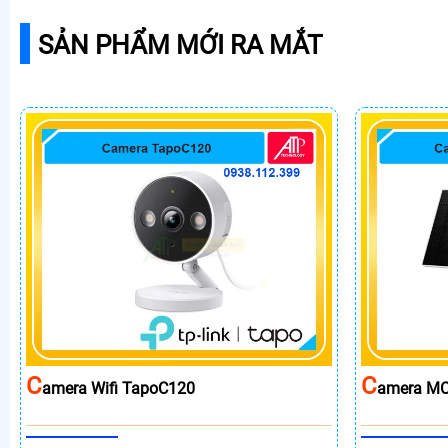
SẢN PHẨM MỚI RA MẮT
C
C
Amera Wifi TapoC120
Amera MC