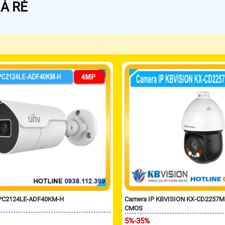
Á RẺ
IPC2124LE-ADF40KM-H
Camera IP KBVISION KX-CD2257
CMOS
5%-35%