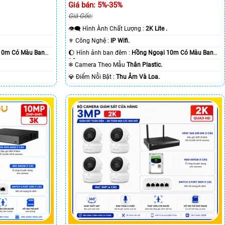
Giá bán: 5%-35%
Giá Gốc:
👁️‍🗨 Hình Ành Chất Lượng :
2K Lite .
⚜️ Công Nghệ :
IP Wifi.
10m Có Màu Ban
🌔 Hình ảnh ban đêm :
Hồng Ngoại 10m Có Màu Ban
Ðêm.
❄ Camera Theo Mẫu
Thân Plastic.
️💎 Điểm Nỗi Bật :
Thu Âm Và Loa.