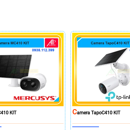
C
410 KIT
Amera TapoC410 KIT