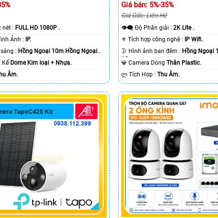
35%
Giá bán: 5%-35%
Giá Gốc: Liên Hệ
c nét :
FULL HD 1080P .
👁️‍🗨 Độ Phân giải :
2K Lite .
🌠 Công Nghệ Hình Ảnh :
IP.
⚜️ Tích hợp công nghệ :
IP Wifi.
⭐ Khi xem thiếu sáng :
Hồng Ngoại 10m Hồng Ngoại
🌛 Hình ảnh ban đêm :
Hồng Ngoại 
Ðêm.
ết Kế
Dome Kim loại + Nhựa.
💎 Camera Dòng
Thân Plastic.
hu Âm.
️ლ Tích Hợp :
Thu Âm.