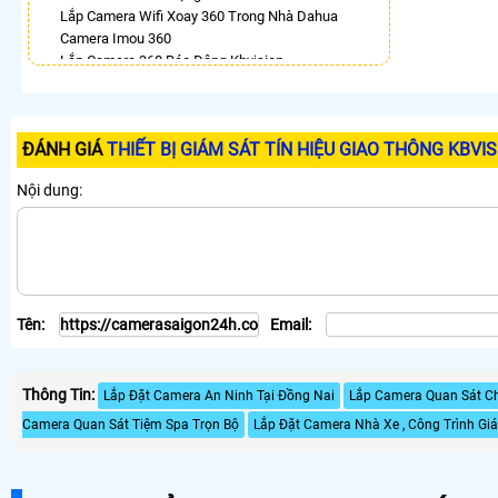
Lắp Camera Wifi Xoay 360 Trong Nhà Dahua
Camera Imou 360
Lắp Camera 360 Báo Động Kbvision
Camera Ezviz Xoay 360 Trong Nhà
Lắp Camera Imou Xoay 360 Trong Nhà
Lắp Camera Samsung Xoay 360
ĐÁNH GIÁ
THIẾT BỊ GIÁM SÁT TÍN HIỆU GIAO THÔNG KBVI
Camera Xoay 360 Hikvision
LẮP CAMERA THEO NHU CẦU
Nội dung:
Lắp Camera Văn Phòng Giá Rẻ
Lắp Camera Nhà Xưởng Giá Rẻ
Lắp Camera Gia Đình Giá Rẻ
Lắp Camera Kho Hàng Giá Rẻ
Lắp Camera Cửa Hàng Giá Rẻ
Tên:
Email:
Lắp Camera Wifi Giá Rẻ Chính Hãng
Lắp Camera Công Trình Giá Rẻ
Camera 360 Giá Rẻ
Thông Tin:
Lắp Đặt Camera An Ninh Tại Đồng Nai
Lắp Camera Quan Sát C
Camera Quan Sát Tiệm Spa Trọn Bộ
Lắp Đặt Camera Nhà Xe , Công Trình Giá