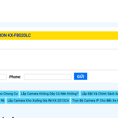
SION KX-F8020LC
Phone:
ho Chung Cư
Lắp Camera Không Dây Có Nên Không?
Lắp Đặt Và Chính Sách 
 Rẻ
Lắp Camera Kho Xưởng Gía Rẻ KX-2013C4
Trọn Bộ Camera IP Cho Bến Xe 