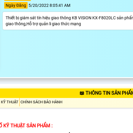
Ngày Đăng
5/20/2022 8:05:41 AM
Thiết bị giám sát tín hiệu giao thông KB VISION KX-F8020LC sản phẩm t
giao thông,Hỗ trợ quản li giao thức mạng
📖 THÔNG TIN SẢN PHẨ
 KỸ THUẬT
CHÍNH SÁCH BẢO HÀNH
Ố KỸ THUẬT SẢN PHẨM :