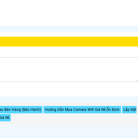
Sau Bán Hàng (Bảo Hành)
Hướng Dẫn Mua Camera Wifi Giá Rẻ Ổn Định
Lắp Đặt
Giá Rẻ