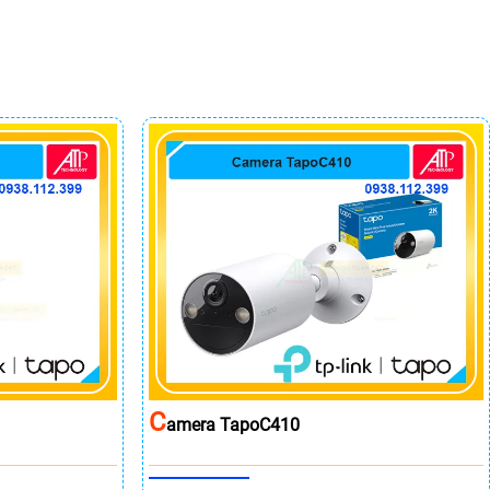
C
Amera TapoC410