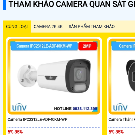
THAM KHẢO CAMERA QUAN SÁT GI
CÙNG LOẠI
CAMERA 2K 4K
SẢN PHẨM THAM KHẢO
Camerra IPC2312LE-ADF40KM-WP
Camera Thân 
5%-35%
5%-35%