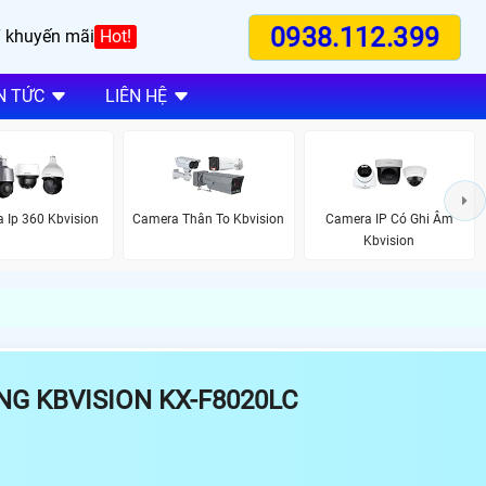
0938.112.399
 khuyến mãi
Hot!
N TỨC
LIÊN HỆ
 Ip 360 Kbvision
Camera Thân To Kbvision
Camera IP Có Ghi Âm
Kbvision
ÔNG KBVISION KX-F8020LC