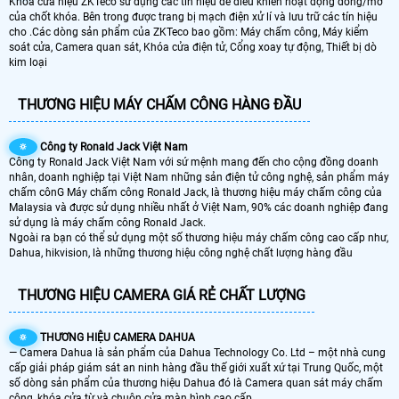
Khóa cửa hiệu ZKTeco sử dụng các tín hiệu để điều khiển hoạt động đóng/mở
của chốt khóa. Bên trong được trang bị mạch điện xử lí và lưu trữ các tín hiệu
cho .Các dòng sản phẩm của ZKTeco bao gồm: Máy chấm công, Máy kiểm
soát cửa, Camera quan sát, Khóa cửa điện tử, Cổng xoay tự động, Thiết bị dò
kim loại
THƯƠNG HIỆU MÁY CHẤM CÔNG HÀNG ĐẦU
🔅
Công ty Ronald Jack Việt Nam
Công ty Ronald Jack Việt Nam với sứ mệnh mang đến cho cộng đồng doanh
nhân, doanh nghiệp tại Việt Nam những sản điện tử công nghệ, sản phẩm máy
chấm cônG Máy chấm công Ronald Jack, là thương hiệu máy chấm công của
Malaysia và được sử dụng nhiều nhất ở Việt Nam, 90% các doanh nghiệp đang
sử dụng là máy chấm công Ronald Jack.
Ngoài ra bạn có thể sử dụng một số thương hiệu máy chấm công cao cấp như,
Dahua, hikvision, là những thương hiệu công nghệ chất lượng hàng đầu
THƯƠNG HIỆU CAMERA GIÁ RẺ CHẤT LƯỢNG
🔅
THƯƠNG HIỆU CAMERA DAHUA
— Camera Dahua là sản phẩm của Dahua Technology Co. Ltd – một nhà cung
cấp giải pháp giám sát an ninh hàng đầu thế giới xuất xứ tại Trung Quốc, một
số dòng sản phẩm của thương hiệu Dahua đó là Camera quan sát máy chấm
công, khóa cửa từ và chuôn cửa màn hình cao cấp.