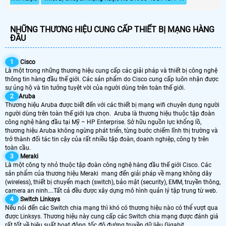
NHỮNG THƯƠNG HIỆU CUNG CẤP THIẾT BỊ MẠNG HÀNG
ĐẦU
1
Cisco
Là một trong những thương hiệu cung cấp các giải pháp và thiết bị công nghệ
thông tin hàng đầu thế giới. Các sản phẩm do Cisco cung cấp luôn nhận được
sự ủng hộ và tin tưởng tuyệt vời của người dùng trên toàn thế giới.
2
Aruba
Thương hiệu Aruba được biết đến với các thiết bị mạng wifi chuyên dụng người
người dùng trên toàn thế giới lựa chọn. Aruba là thương hiệu thuộc tập đoàn
công nghệ hàng đầu tại Mỹ – HP Enterprise. Sở hữu nguồn lực khổng lồ,
thương hiệu Aruba không ngừng phát triển, từng bước chiếm lĩnh thị trường và
trở thành đối tác tin cậy của rất nhiều tập đoàn, doanh nghiệp, công ty trên
toàn cầu.
3
Meraki
Là một công ty nhỏ thuộc tập đoàn công nghệ hàng đầu thế giới Cisco. Các
sản phẩm của thương hiệu Meraki mang đến giải pháp về mạng không dây
(wireless), thiết bị chuyển mạch (switch), bảo mật (security), EMM, truyền thông,
camera an ninh….Tất cả đều được xây dựng mô hình quản lý tập trung từ web.
4
Switch Linksys
Nếu nói đến các Switch chia mạng thì khó có thương hiệu nào có thể vượt qua
được Linksys. Thương hiệu này cung cấp các Switch chia mạng được đánh giá
rất tốt về hiệu suất hoạt động, tốc độ đường truyền dữ liệu Gigabit