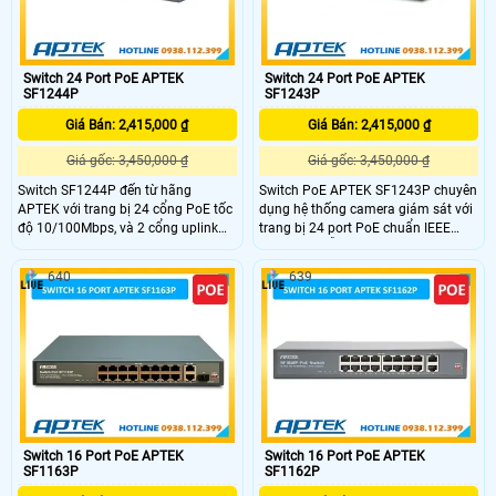
dụng mạng.
Switch 24 Port PoE APTEK
Switch 24 Port PoE APTEK
SF1244P
SF1243P
Giá Bán: 2,415,000 ₫
Giá Bán: 2,415,000 ₫
Giá gốc: 3,450,000 ₫
Giá gốc: 3,450,000 ₫
Switch SF1244P đến từ hãng
Switch PoE APTEK SF1243P chuyên
APTEK với trang bị 24 cổng PoE tốc
dụng hệ thống camera giám sát với
độ 10/100Mbps, và 2 cổng uplink
trang bị 24 port PoE chuẩn IEEE
Gigabit, 2 khe SFP Gigabit giúp linh
802.af/at, hỗ trợ tốc độ
hoạt hơn trong quá trình sử dụng.
10/100Mbps, tổng công suất lên
640
639
SF1244P hoạt động với tổng công
đến 320W. SF1243P còn tích hợp
suất lên đến 400W hỗ trợ truyền tín
thêm 2 cổng uplink Gigabit LAN và
hiệu và cấp nguồn PoE qua cáp
1 cổng SFP Gigabit, chế độ
mạng với khoảng cách lên đến
Extended truyền tín hiệu và cấp
250m khi bật chế độ Extended
nguồn lên đến 250m với tốc độ
10Mbps.
Switch 16 Port PoE APTEK
Switch 16 Port PoE APTEK
SF1163P
SF1162P