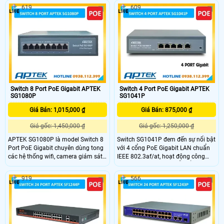
liệu lớn. SG1160 tương thích với
trong sử dụng. Mỗi cổng PoE cung
619
609
nhiều chuẩn Ethernet như 802.3,
cấp công suất tối đa 30W, tổng
802.3u, 802.3ab, hỗ trợ kiểm soát
công suất 120W, SG1083P còn tích
lưu lượng IEEE 802.3x Flow Control
hợp VLAN mode, cô lập các cổng
PoE với nhau nâng cao hiệu suất.
Switch 8 Port PoE Gigabit APTEK
Switch 4 Port PoE Gigabit APTEK
SG1080P
SG1041P
Giá Bán: 1,015,000 ₫
Giá Bán: 875,000 ₫
Giá gốc: 1,450,000 ₫
Giá gốc: 1,250,000 ₫
APTEK SG1080P là model Switch 8
Switch SG1041P đem đến sự nổi bật
Port PoE Gigabit chuyên dùng tong
với 4 cổng PoE Gigabit LAN chuẩn
các hệ thống wifi, camera giám sát
IEEE 802.3af/at, hoạt động công
giúp truyền tín hiệu với khả năng
suất tối đa 30W cho mỗi cổng PoE,
cấp nguồn qua cáp Ethernet lên đến
tổng công suất tối đa 60W. Ngoài
919
566
250m với chế độ extended. Switch
ra, Switch còn có 1 cổng uplink
có công suất tối đa 30W mỗi cổng,
Gigabit để kết nối modem, switch
tổng công suất lên đến 120W, tốc độ
trung tâm hoặc đầu ghi, hỗ trợ chế
truyền tối đa 10 Mbps.
độ VLAN (V mode) giúp cô lập các
cổng PoE, nâng cao hiệu quả sử