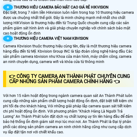
🔅
THƯƠNG HIÊU CAMERA BẢO MẬT CAO GIÁ RẺ HIKVISION
Đặc biệt, trong 7 năm liền Hikvision luôn nằm trong top 10 thương hiệu camera
được ưa chuộng nhất thế giới. Đây là minh chứng mạnh mẽ nhất cho chất
lượng HIKVision là thương hiệu đến từ Trung Quốc chuyên cung cấp các sản
phẩm giám sát hình ảnh và giải pháp chuyên nghiệp với chính sách bảo mật
cao hoặt động ổn định
🔅
THƯƠNG HIỆU CAMERA VIỆT NAM KBVISION
Camera Kbvision thuộc thương hiệu cùng tên, đây là một thương hiệu camera
hàng đầu đến từ Mỹ. Kbvision Group INC là tập đoàn công nghệ hàng đầu Các
sản phẩm camera kbvision như Khoa cửa màn hình, máy chấm công, camera
an ninh chuyên dụng, camera wifi và khóa cửa từ thông minh
👉 CÔNG TY CAMERA AN THÀNH PHÁT CHUYÊN CUNG
CẤP NHỮNG SẢN PHẨM CAMERA CHÍNH HÃNG 👈
Với hơn 15 năm hoặt động trong ngành camera quan sát An Thành Phát luôn
cung cấp những sản phẩm chất lượng hoặt động ổn định, đặt biệt tiết kiệm chi
phí tối đa cho khách hàng, Vói những giải pháp lắp camera quan sát tiết kiệm
chi phí hoặt động ổn định. Với phương phâm "Khách Hàng Là Người Trả
Lương" An Thành Phát luôn đặt dịch vụ chất lượng uy tín lên hàng đầu để đảm
bảo hệ thống ổn định giám sát mọi lúc moi nơi. An Thành Phát là Đại lý phân
phối các dòng sản phẩm camera an ninh chính hãng cũng như cung cấp dịch
vụ lắp đặt tận nơi với chiết khấu cao.