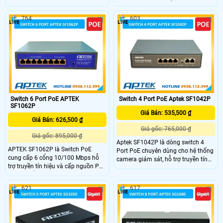
chóng qua cáp mạng với khoảng
10/100Mbps và 2 cổng uplink
cách lên đến 250m. Thiết bị hỗ trợ
10/100Mbps. Thiết bị hỗ trợ chuẩn
764
603
tối đa 30W mỗi cổng, tổng công
IEEE 802.3af/at, cung cấp nguồn và
suất lên đến 120W, có tính năng
tín hiệu qua cáp mạng với khoảng
Extended Mode giúp cô lập các
cách lên đến 250m nhờ tính
cổng PoE, truyền tín hiệu và nguồn
Extended Mode, mỗi cổng PoE có
ổn định cho camera với tốc độ tối
công suất tối đa 30W, tổng công
đa 10Mbps
suất 120W
Switch 6 Port PoE APTEK
Switch 4 Port PoE Aptek SF1042P
SF1062P
Giá Bán: 535,500 ₫
Giá Bán: 626,500 ₫
Giá gốc: 765,000 ₫
Giá gốc: 895,000 ₫
Aptek SF1042P là dòng switch 4
APTEK SF1062P là Switch PoE
Port PoE chuyên dùng cho hệ thống
cung cấp 6 cổng 10/100 Mbps hỗ
camera giám sát, hỗ trợ truyền tín
trợ truyền tín hiệu và cấp nguồn PoE
hiệu và cấp nguồn PoE hiệu quả tiết
theo chuẩn IEEE 802.af/at. Với công
kiệm. Swich có 4 cổng PoE
suất tối đa 30W mỗi cổng và tổng
10/100Mbps chuẩn IEEE 802.3af/at,
621
617
công suất 78W, switch có khả năng
công suất tối đa 30W mỗi port và
cung cấp nguồn PoE cho các thiết
tổng công suất 60W, hỗ trợ chế độ
bị ở khoảng cách lên đến 250m khi
extended (CCTV mode) giúp cô lập
sử dụng chế độ extended (CCTV
các port PoE, đảm bảo tín hiệu ổn