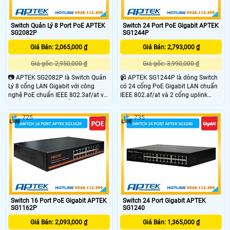
Switch Quản Lý 8 Port PoE APTEK
Switch 24 Port PoE Gigabit APTEK
SG2082P
SG1244P
Giá Bán: 2,065,000 ₫
Giá Bán: 2,793,000 ₫
Giá gốc: 2,950,000 ₫
Giá gốc: 3,990,000 ₫
📷 APTEK SG2082P là Switch Quản
📹 APTEK SG1244P là dòng Switch
Lý 8 cổng LAN Gigabit với công
có 24 cổng PoE Gigabit LAN chuẩn
nghệ PoE chuẩn IEEE 802.3af/at và
IEEE 802.af/at và 2 cổng uplink
2 cổng SFP Gigabit, hỗ trợ nhiều
Gigabit LAN công suất tối đa 30W
tính năng bảo mật và quản lý
mỗi cổng PoE, tổng công suất lên
725
735
mạng. Thiết bị hỗ trợ chia VLAN
đến 400W. Ngoài ra, APTEK
802.1q, VLAN theo cổng, MAC và
SG1244P còn tích hợp chế độ VLAN,
theo dõi mức tiêu thụ năng lượng
hỗ trợ chế độ Extend cho phép
từng cổng, hỗ trợ tính năng như
truyền dữ liệu lên đến 250m.
LACP, Spanning Tree, Loop detection
và còn nhiều công nghệ hiện đại
khác
Switch 16 Port PoE Gigabit APTEK
Switch 24 Port Gigabit APTEK
SG1162P
SG1240
Giá Bán: 2,093,000 ₫
Giá Bán: 1,365,000 ₫