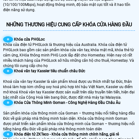
(10/100/100Mbps), hoạt động thông minh, độ bảo mật cực tốt và ít hao tốn
điện năng sử dụng.
NHỮNG THƯƠNG HIỆU CUNG CẤP KHÓA CỬA HÀNG ĐẦU
🔅
Khóa cửa PHGLoc
Khóa cửa điện tử PHGLock là thương hiệu của Australia. Khóa cửa điện tử
PHGLock bao gồm các sản phẩm khóa cửa vân tay, khóa mật mã, khóa thẻ từ
cảm ứng, KHóa thông minh PHG Lock lắp đặt cho Homestay. Hiện nay có rất
nhiều khách hàng của PHGLock sở hữu những căn hộ cho thuê, Homestay. Và
chúng tôi cung cấp cho họ
🔅
Khoá vân tay Kassler tiêu chuẩn châu Đức
Khoá cửa vân tay Kassler là sản phẩm khoá được ưu thích nhất tại Đức, thân
khoá làm hợp kim chống oxy hoá phù hợp khí hậu Việt Nam, Kassler ưu điểm
mở khoá Khoá vân tay Kassler được sản xuất trên dây truyền tiên tiến, hiện đại
bậc nhất của Cộng Hoà liên bang Đức, được đặt nhà máy tại Malaysia.
🔅
Khóa Cửa Thông Minh Goman - Công Nghệ Hàng Đầu Châu Âu
Sản phẩm khóa cửa thông minh của Goman – thương hiệu nổi tiếng hàng đầu
Đức về giải pháp nhà thông minh toàn diện. Khóa cửa thông minh Goman
được phát triển sản phẩm khóa cửa thông minh của Goman – thương hiệu nổi
tiếng hàng đầu Đức về giải pháp nhà thông minh toàn diện
🔅
Khóa điện tử ZKTeco - Khóa cửa thông minh chính hãng, giá rẻ