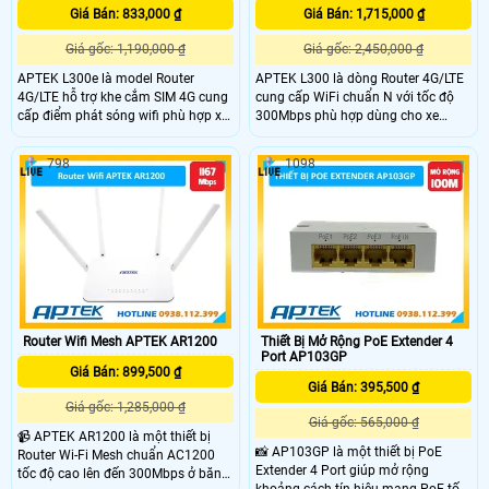
Giá Bán: 833,000 ₫
Giá Bán: 1,715,000 ₫
Giá gốc: 1,190,000 ₫
Giá gốc: 2,450,000 ₫
APTEK L300e là model Router
APTEK L300 là dòng Router 4G/LTE
4G/LTE hỗ trợ khe cắm SIM 4G cung
cung cấp WiFi chuẩn N với tốc độ
cấp điểm phát sóng wifi phù hợp xe
300Mbps phù hợp dùng cho xe
khách hay những nơi không có
khách và hệ thống camera. Rputer
mạng wifi. Router hỗ trợ WiFi chuẩn
L300 hỗ trợ 1 SIM tương thích với
798
1098
N 300Mbps có 1 cổng Fast Ethernet
mọi nhà mạng mà không cần cấu
WAN và 2 cổng LAN, APTEK L300e
hình, trang bị 1 cổng Fast Ethernet
mang đến kết nối ổn định.
WAN, 4 cổng LAN và 2 antena LTE
tháo rời, kết nối ổn định, độ nhạy
cao.
Router Wifi Mesh APTEK AR1200
Thiết Bị Mở Rộng PoE Extender 4
Port AP103GP
Giá Bán: 899,500 ₫
Giá Bán: 395,500 ₫
Giá gốc: 1,285,000 ₫
Giá gốc: 565,000 ₫
📹 APTEK AR1200 là một thiết bị
📸 AP103GP là một thiết bị PoE
Router Wi-Fi Mesh chuẩn AC1200
Extender 4 Port giúp mở rộng
tốc độ cao lên đến 300Mbps ở băng
khoảng cách tín hiệu mạng PoE tốc