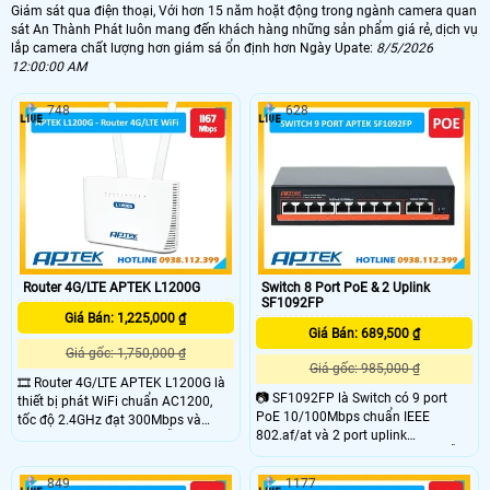
Giám sát qua điện thoại, Với hơn 15 năm hoặt động trong ngành camera quan
sát An Thành Phát luôn mang đến khách hàng những sản phẩm giá rẻ, dịch vụ
lắp camera chất lượng hơn giám sá ổn định hơn Ngày Upate:
8/5/2026
12:00:00 AM
748
628
'
Router 4G/LTE APTEK L1200G
Switch 8 Port PoE & 2 Uplink
SF1092FP
Giá Bán: 1,225,000 ₫
Giá Bán: 689,500 ₫
Giá gốc: 1,750,000 ₫
Giá gốc: 985,000 ₫
🎞 Router 4G/LTE APTEK L1200G là
📷 SF1092FP là Switch có 9 port
thiết bị phát WiFi chuẩn AC1200,
PoE 10/100Mbps chuẩn IEEE
tốc độ 2.4GHz đạt 300Mbps và
802.af/at và 2 port uplink
5GHz lên đến 867Mbps hỗ trợ khe
10/100Mbps, công suất tối đa mỗi
cắm SIM tương thích với mọi nhà
port PoE lên đến 30W và tổng công
mạng. Router L1200G có thể chịu tải
849
1177