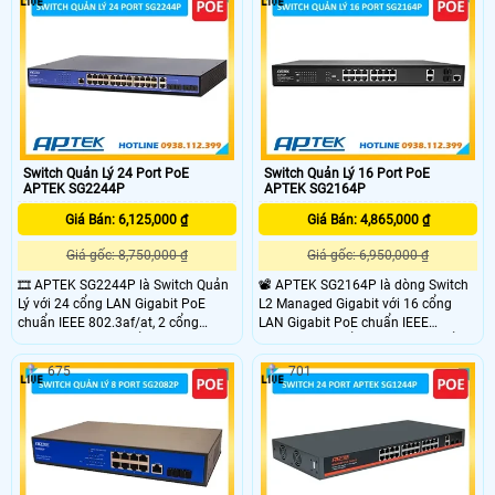
suất 120W. SF1092FP còn tích hợp
tối đa 32+ thiết bị, hỗ trợ LTE Cat.4
chế độ extended (CCTV mode) hỗ
với tốc độ download 150Mbps và
trợ truyền tín hiệu và nguồn với
upload 50Mbps, cùng với cổng
khoảng cách lên đến 250m.
LAN/WAN Gigabit, giúp bạn kết nối
nhanh chóng và mượt mà.
Switch Quản Lý 24 Port PoE
Switch Quản Lý 16 Port PoE
APTEK SG2244P
APTEK SG2164P
Giá Bán: 6,125,000 ₫
Giá Bán: 4,865,000 ₫
Giá gốc: 8,750,000 ₫
Giá gốc: 6,950,000 ₫
🎞 APTEK SG2244P là Switch Quản
📽 APTEK SG2164P là dòng Switch
Lý với 24 cổng LAN Gigabit PoE
L2 Managed Gigabit với 16 cổng
chuẩn IEEE 802.3af/at, 2 cổng
LAN Gigabit PoE chuẩn IEEE
Gigabit RJ45 và 2 cổng SFP Gigabit.
802.3af/at, 2 cổng uplink và 2 cổng
thiết bị hỗ trợ chia VLAN linh hoạt
SFP slot. Switch hỗ trợ các tính
675
701
và tính năng quản lý mạnh mẽ như
năng bảo mật mạnh mẽ như VLAN,
LACP, Spanning Tree, và Loop
LACP, Spanning Tree, DHCP
Detection, bảo mật mạnh mẽ với
snooping, và ARP Inspection, tổng
ACL, Port Security, ARP Inspection
công suất PoE lên đến 300W.
và DoS Defend