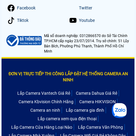
Facebook
Twitter
Tiktok
Youtube
Mã số doanh nghiệp: 0312866570 do Sở Tài Chính
TP.HCM cấp ngày 23/07/2014. Trụ sở chính: 51 Lũy
Bán Bích, Phường Phú Thạnh, Thành Phố Hồ Chí
Minh
ĐƠN VỊ TRỰC TIẾP THI CÔNG LẮP ĐẶT HỆ THỐNG CAMERA AN
NINH
Lắp Camera Vantech Giá Rẻ
Camera Dahua Giá Rẻ
Camera Kbvision Chính Hãng
Camera HIKVISION
Camera an ninh
Lắp camera gia đình
Lắp camera xem qua điện thoại
Lắp Camera Cửa Hàng Loại Nào
Lắp Camera Văn Phòng
Lắp Camera Nhà Xưởng
Lắp Camera Wifi Giá Rẻ Không Dây