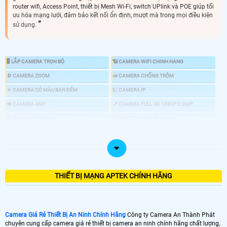
router wifi, Access Point, thiết bị Mesh Wi-Fi, switch UPlink và POE giúp tối
ưu hóa mạng lưới, đảm bảo kết nối ổn định, mượt mà trong mọi điều kiện
sử dụng.
🖥 LẮP CAMERA TRỌN BỘ
📶 CAMERA WIFI CHINH HANG
🔭 CAMERA ZOOM
📣 CAMERA CHỐNG TRỘM
🔅 CAMERA CÓ MÀU BAN ĐÊM
💹 CAMERA IP
👁 CAMERA 4MP
📍 CAMERA FULL HD 1080P 2.0MP
🕹 ĐẦU THU CAMERA
🏷 SWITCH MODUM MẠNG
🕹 CHUÔN CỬ MÀN HÌNH
📍 KHÓA CỬA VÂN TAY
💤 MÁY CHẤM CÔNG
THIẾT BỊ MẠNG APTEK CHÍNH HÃNG
Camera Giá Rẻ Thiết Bị An Ninh Chính Hãng
Công ty Camera An Thành Phát
chuyên cung cấp camera giá rẻ thiết bị camera an ninh chính hãng chất lượng,