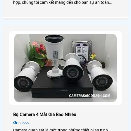
hợp, chúng tôi cam kết mang đến cho bạn sự an toàn
tuyệt đối. Trọn bộ camera gồm các thiết bị như camera
quan sát, đầu ghi hình, cáp, công tắc điện. Bằng việc sử
dụng công nghệ hiện đại, hình ảnh đạt độ nét cao và có
thể giám sát từ xa qua điện thoại di động
Bộ Camera 4 Mắt Giá Bao Nhiêu
33666
Camera quan sát là một trong những thiết bị an ninh