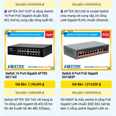
Giá gốc: 2,990,000 ₫
Giá gốc: 1,950,000 ₫
📹 APTEK SG1162P là dòng Switch
🎬 APTEK SG1240 là model Switch
16 Port PoE Gigabit chuẩn IEEE
chia mạng với cung cấp 24 cổng
802.3af/at, cung cấp công suất tối
LAN Gigabit RJ45, chuẩn Ethernet
đa 30W mỗi cổng và tổng công suất
như 802.3, 802.3u, 802.3ab. Truyền
250W. Ngoài ra, Switch tích hợp 2
tải mạng với băng thông lên đến
667
684
cổng uplink Gigabit LAN và chế độ
48Gbps và khả năng chống sét đến
VLAN giúp cô lập các cổng PoE, chỉ
4KV đảm bảo kết nối ổn định và an
kết nối với cổng uplink, khả năng
toàn, qua đó còn trang bị chế độ
chống sét 4kV bảo vệ thiết bị an
Extend giúp truyền dữ liệu lên đến
toàn trong mọi điều kiện.
250m
Switch 16 Port Gigabit APTEK
Switch 8 Port PoE Gigabit
SG1160
SG1083P
Giá Bán: 1,106,000 ₫
Giá Bán: 1,015,000 ₫
Giá gốc: 1,580,000 ₫
Giá gốc: 1,450,000 ₫
Switch APTEK SG1160 với trang bị
SG1083P là mẫu switch 8 cổng PoE
16 cổng LAN Gigabit (RJ45) hỗ trợ
Gigabit LAN chuẩn IEEE 802.3af/at,
tốc độ truyền tải lên đến 32Gbps,
kèm 2 cổng uplink Gigabit LAN và 1
giúp đáp ứng nhu cầu truyền tải dữ
khe cắm SFP Gigabit giúp linh hoạt