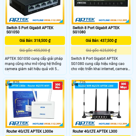
mode)
định với tốc độ 10Mbps.
Switch 5 Port Gigabit APTEK
Switch 8 Port Gigabit APTEK
SG1050
SG1080
Giá Bán: 318,500 ₫
Giá Bán: 437,500 ₫
Giá gốc: 455,000 ₫
Giá gốc: 625,000 ₫
APTEK SG1050 cung cấp giải pháp
Switch 8 Port Gigabit APTEK
mạng cũng như mở rộng hệ thống
SG1080 cung cấp hiệu năng cao
camera giám sát hiệu quả với 5
cho việc triển khai internet, camera
cổng LAN Gigabit RJ45 đem đến
IP. Với 8 cổng LAN Gigabit RJ45,
hiệu năng cao. Switch có khả năng
tương thích với các chuẩn Ethernet
826
726
tự động nhận biết cáp thẳng, cáp
802.3, 802.3u, 802.3ab. SG1080 hỗ
chéo, ngoài ra còn tương thích với
trợ kiểm soát lưu lượng chuẩn IEEE
các chuẩn Ethernet 802.3, 802.3u,
802.3x Flow Control giúp đem lại
802.3ab, và hỗ trợ kiểm soát lưu
hiệu suất cao trong việc truyền tải
lượng IEEE 802.3x Flow Control, có
dữ liệu.
băng thông 10Gbps
Router 4G/LTE APTEK L300e
Router 4G/LTE APTEK L300