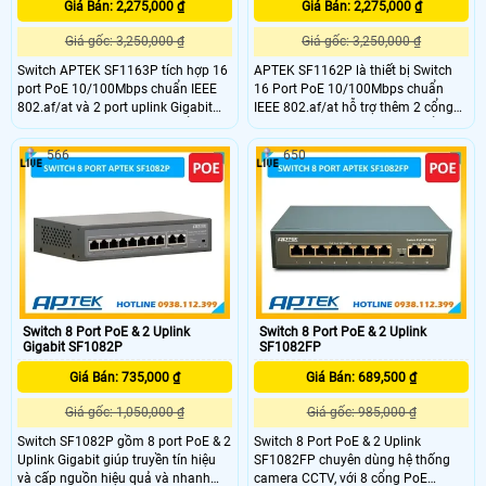
Giá Bán: 2,275,000 ₫
Giá Bán: 2,275,000 ₫
Giá gốc: 3,250,000 ₫
Giá gốc: 3,250,000 ₫
Switch APTEK SF1163P tích hợp 16
APTEK SF1162P là thiết bị Switch
port PoE 10/100Mbps chuẩn IEEE
16 Port PoE 10/100Mbps chuẩn
802.af/at và 2 port uplink Gigabit
IEEE 802.af/at hỗ trợ thêm 2 cổng
LAN cùng slot SFP Gigabit, tổng
uplink Gigabit hoạt động với tổng
công suất POE lên tới 250W.
công suất lên đến 250W. Switch còn
566
650
SF1163P còn được cải tiến thêm
hỗ trợ tính năng POE extended
chế độ extended giúp cô lập các
truyền tín hiệu và nguồn với khoảng
port PoE và hỗ trợ truyền tín hiệu
cách lên đến 250m.
qua khoảng cách xa 250m với tốc
độ lên đến 10 Mbps.
Switch 8 Port PoE & 2 Uplink
Switch 8 Port PoE & 2 Uplink
Gigabit SF1082P
SF1082FP
Giá Bán: 735,000 ₫
Giá Bán: 689,500 ₫
Giá gốc: 1,050,000 ₫
Giá gốc: 985,000 ₫
Switch SF1082P gồm 8 port PoE & 2
Switch 8 Port PoE & 2 Uplink
Uplink Gigabit giúp truyền tín hiệu
SF1082FP chuyên dùng hệ thống
và cấp nguồn hiệu quả và nhanh
camera CCTV, với 8 cổng PoE