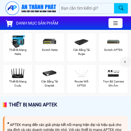
DANH MỤC SẢN PHẨM
Thiết Bị Mạng
Switch Netis
Cân Bằng Tải
Switch APTEK
Netis
Ruijie
Thiết Bị Mạng
Cân Bằng Tải
Router Wifi
Trọn Bộ Camera
Cudy
Draytek
APTEK
Ghi Âm
THIẾT BỊ MẠNG APTEK
APTEK mang đến các giải pháp kết nối mạng hiện đại và hiệu quả cho
gia đình và các doanh nghiệp lớn nhỏ. Với các thiết bị mạng APTEK như