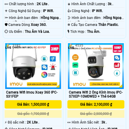
️👀 Chất lượng hình :
2K Lite .
☀️ Hình Ành Chất Lượng :
3k .
'
⚜️ Công Nghệ Sử Dụng :
IP Wifi.
👍 Công Nghệ :
IP Wifi.
🔦 Hình ảnh ban đêm :
Hồng Ngoại
🌛 Hình ảnh ban đêm :
Hồng Ngoại
10m Hồng Ngoại Smart IR.
30m Hồng Ngoại Smart IR.
🛡 Camera Dòng
Xoay 360.
❄ Cấu Tạo Camera
Thân Plastic.
️💮 Ưu Điểm :
Thu Âm Và Loa.
️🎙 Tích Hợp :
Thu Âm.
3182
4535
Camera Wifi Imou Xoay 360 IPC-
Camera Wifi 2 Ống Kính Imou IPC-
S31FEP
S7XEP-10M0WED + Thẻ 64GB
Giá Bán: 1,500,000 ₫
Giá Bán: 2,100,000 ₫
Giá gốc: 1,700,000 ₫
Giá gốc: 2,500,000 ₫
️⚡ Độ sắc nét :
2K Lite .
️👀 Hình Ảnh Sắc nét :
3k .