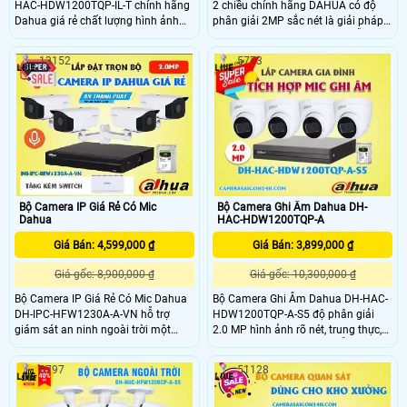
HAC-HDW1200TQP-IL-T chính hãng
2 chiều chính hãng DAHUA có độ
Dahua giá rẻ chất lượng hình ảnh
phân giải 2MP sắc nét là giải pháp
2MP FULL HD 1080P bảo vệ an ninh
giám sát an ninh toàn diện, dễ dàng
hiệu quả sắc nét, tích hợp công
lắp đặt và sử dụng, phù hợp với
13152
5773
nghệ hồng ngoại ban đêm FULL
nhiều nhu cầu và môi trường khác
COLOR có màu lên đến 30m quan
nhau. Bộ camera không chỉ cung
sát từ xa qua điện thoại máy tính,
cấp hình ảnh sắc nét mà còn tích
phù hợp lắp đặt cho mọi gia đình.
hợp nhiều tính năng thông minh
giúp bảo vệ tài sản và gia đình một
cách hiệu quả giá rẻ.
Bộ Camera IP Giá Rẻ Có Mic
Bộ Camera Ghi Âm Dahua DH-
Dahua
HAC-HDW1200TQP-A
Giá Bán: 4,599,000 ₫
Giá Bán: 3,899,000 ₫
Giá gốc: 8,900,000 ₫
Giá gốc: 10,300,000 ₫
Bộ Camera IP Giá Rẻ Có Mic Dahua
Bộ Camera Ghi Âm Dahua DH-HAC-
DH-IPC-HFW1230A-A-VN hỗ trợ
HDW1200TQP-A-S5 độ phân giải
giám sát an ninh ngoài trời một
2.0 MP hình ảnh rõ nét, trung thực,
cách hiệu quả tối ưu với độ phân
tích hợp chức năng OSD, hỗ trợ hồng
giải 2.0MP, tích hợp công nghệ hồng
ngoại ban đêm 40m, Tích hợp mic
6797
51128
ngoại thông minh với tầm quan sát
ghi lại âm thanh to rõ, phù hợp cho
xa 80m, hỗ trợ ghi lại âm thanh to
gia đình, công ty, . .