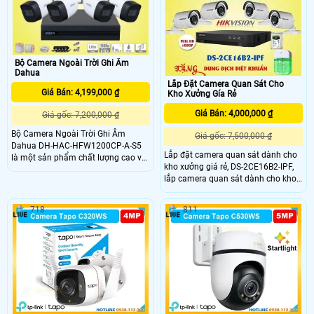
rõ, chuẩn nén H265+, IP 67 chống
chịu mưa nắng, bụi bẩn
Bộ Camera Ngoài Trời Ghi Âm
Dahua
Lắp Đặt Camera Quan Sát Cho
Giá Bán: 4,199,000 ₫
Kho Xưởng Gía Rẻ
Giá Bán: 4,000,000 ₫
Giá gốc: 7,200,000 ₫
Bộ Camera Ngoài Trời Ghi Âm
Giá gốc: 7,500,000 ₫
Dahua DH-HAC-HFW1200CP-A-S5
Lắp đặt camera quan sát dành cho
là một sản phẩm chất lượng cao với
kho xưởng giá rẻ, DS-2CE16B2-IPF,
khả năng thu âm hồng ngoại thông
lắp camera quan sát dành cho kho
minh. Với thiết kế đặc biệt, nó sử
xưởng giá rẻ full hd 1080 giúp giám
dụng đầu ghi hồng ngoại Smart IR
sát hệ thống kho hàng, kho xưởng,
CMOS, cho phép giám sát trong điều
718
811
siêu thị, bãi xe. . . Hệ thống camera
kiện ánh sáng yếu ban đêm với tầm
quan sát này sẽ đáp ứng được nhu
nhìn hồng ngoại lên đến 30m.
cầu sử dụng của khách hàng, đảm
bảo an toàn cho hệ thống camera
của mình