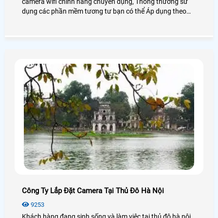
camera wifi chính hãng chuyên dụng, Thông thường sử
dụng các phần mềm tương tư bạn có thể Áp dụng theo
hướng dẫn này để lắp đặt camera wifi tại Nhà, Đôi lúc bạn
có thể quên mình mua camera wifi ở đâu hoặc ai đó cho
bạn 1 chiết camera wifi mà bạn không biết cài đặt như thế
nào, trong bài viết này hướng dẫn bạn sử dụng 3 thương
hiệu camera wifi hàng đầu là Vantech, camera wifi
Ebitcam, Camera wifi Ezviz và camera wifi Imous
Công Ty Lắp Đặt Camera Tại Thủ Đô Hà Nội
9253
Khách hàng đang sinh sống và làm việc tại thủ đô hà nội