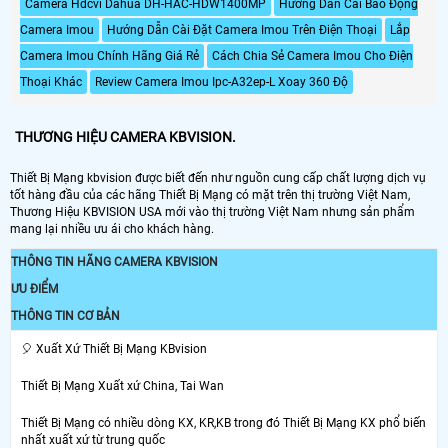
Camera Hdcvi Dahua DH-HAC-HDW1400MP
Hướng Dẫn Cài Báo Động
Camera Imou
Hướng Dẫn Cài Đặt Camera Imou Trên Điện Thoại
Lắp
Camera Imou Chính Hãng Giá Rẻ
Cách Chia Sẻ Camera Imou Cho Điện
Thoại Khác
Review Camera Imou Ipc-A32ep-L Xoay 360 Độ
THƯƠNG HIỆU CAMERA KBVISION.
Thiết Bị Mạng kbvision được biết đến như nguồn cung cấp chất lượng dịch vụ
tốt hàng đầu của các hãng Thiết Bị Mạng có mặt trên thị trường Việt Nam,
Thương Hiệu KBVISION USA mới vào thị trường Việt Nam nhưng sản phẩm
mang lại nhiều ưu ái cho khách hàng.
THÔNG TIN HÃNG CAMERA KBVISION
ƯU ĐIỂM
THÔNG TIN CƠ BẢN
️🎈 Xuất Xứ Thiết Bị Mạng KBvision
Thiết Bị Mạng Xuất xứ China, Tai Wan
Thiết Bị Mạng có nhiều dòng KX, KR,KB trong đó Thiết Bị Mạng KX phổ biến
nhất xuất xứ từ trung quốc