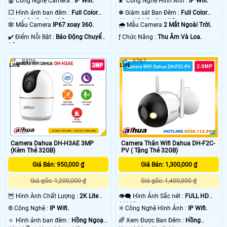
🤖️ Công Nghệ Camera :
IP Wifi.
🌠 Công Nghệ Hình Ảnh :
IP Wifi.
💥 Hình ảnh ban đêm :
Full Color
❃ Giám sát Ban Đêm :
Full Color
30m Có Màu Ban Ðêm.
30m Có Màu Ban Ðêm.
🕸️ Mẫu Camera
IP67 xoay 360.
🌧️ Mẫu Camera
2 Mắt Ngoài Trời.
️✔️ Điểm Nỗi Bật :
Báo Động Chuyển
️ƒ Chức Năng :
Thu Âm Và Loa.
Động.
8806
3767
Camera Thân Wifi Dahua DH-F2C-
Camera Dahua DH-H3AE 3MP
PV ( Tặng Thẻ 32GB)
(Kèm Thẻ 32GB)
Giá Bán: 1,300,000 ₫
Giá Bán: 950,000 ₫
Giá gốc: 1,400,000 ₫
Giá gốc: 1,200,000 ₫
👁️‍🗨 Hình Ảnh Sắc nét :
FULL HD
🦉 Hình Ành Chất Lượng :
2K Lite .
1080P .
✳️ Công Nghệ Hình Ảnh :
IP Wifi.
®️ Công Nghệ :
IP Wifi.
🌈 Xem Được Ban Đêm :
Hồng
🔅 Hình ảnh ban đêm :
Hồng Ngoại