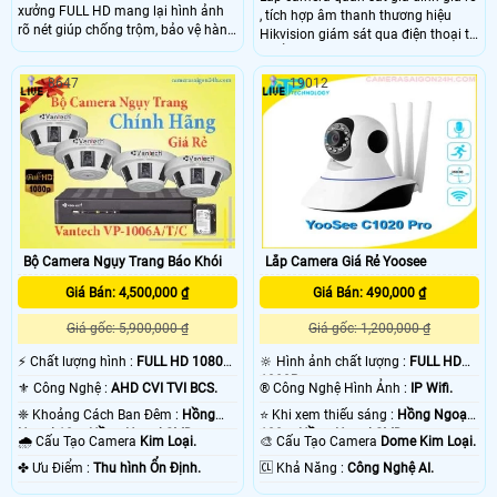
xưởng FULL HD mang lại hình ảnh
, tích hợp âm thanh thương hiệu
rõ nét giúp chống trộm, bảo vệ hàng
Hikvision giám sát qua điện thoại từ
hóa, đảm bảo an ninh, , quản lý các
xa ổn định tiết kiệm chi phí, lắp
nhân viên, công nhân trong kho
camera giám sát hình ảnh FULL HD
8647
19012
xưởng nên rất cần thiết, hỗ trợ
bản báo giá lắp camera quan sát
nhanh chóng tiện lợi cho lực lượng
gia đình đã bao gồm nhân công lắp
bảo vệ kho xưởng, thực hiện nhiệm
đặt và hình ảnh chất lượng hd công
vụ.
nghệ mới, Chọn công ty camera An
Thành Phát lắp camera gia đình là
lựa chọn camera quan sát ổn định
dịch vụ lâu dài
Bộ Camera Ngụy Trang Báo Khói
Lắp Camera Giá Rẻ Yoosee
Giá Bán: 4,500,000 ₫
Giá Bán: 490,000 ₫
Giá gốc: 5,900,000 ₫
Giá gốc: 1,200,000 ₫
️⚡ Chất lượng hình :
FULL HD 1080P
🔆 Hình ảnh chất lượng :
FULL HD
.
1080P .
⚜️ Công Nghệ :
AHD CVI TVI BCS.
®️ Công Nghệ Hình Ảnh :
IP Wifi.
❈ Khoảng Cách Ban Đêm :
Hồng
⭐ Khi xem thiếu sáng :
Hồng Ngoại
Ngoại 10m Hồng Ngoại SMD.
100m Hồng Ngoại SMD.
🌧️ Cấu Tạo Camera
Kim Loại.
🎨 Cấu Tạo Camera
Dome Kim Loại.
️✤ Ưu Điểm :
Thu hình Ổn Định.
️🆑 Khả Năng :
Công Nghệ AI.