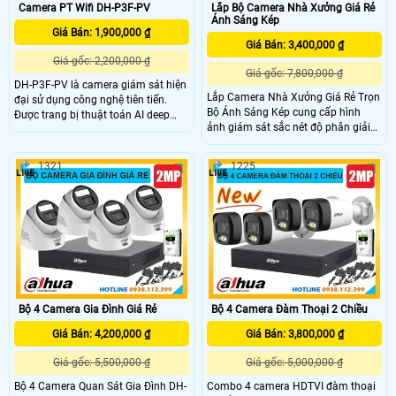
Camera PT Wifi DH-P3F-PV
Lắp Bộ Camera Nhà Xưởng Giá Rẻ
Ánh Sáng Kép
Giá Bán: 1,900,000 ₫
Giá Bán: 3,400,000 ₫
Giá gốc: 2,200,000 ₫
Giá gốc: 7,800,000 ₫
DH-P3F-PV là camera giám sát hiện
Lắp Camera Nhà Xưởng Giá Rẻ Trọn
đại sử dụng công nghệ tiên tiến.
Bộ Ánh Sáng Kép cung cấp hình
Được trang bị thuật toán AI deep
ảnh giám sát sắc nét độ phân giải
learning, camera có khả năng phân
Full HD 1080P, camera tích hợp
biệt người và phương tiện một cách
micro hỗ trợ ghi âm thanh rõ ràng
chính xác. Với kết nối Wifi IP, camera
1321
1225
và đặc biệt hơn là công nghệ ánh
có thiết kế có thể nhìn có màu ban
sáng kép thông minh. Với tầm xa
đêm bằng đèn LeD trợ sáng
đèn led trắng: 20m, tầm xa hồng
ngoại 30m, camera sẽ ghi lại toàn
bộ nhà xưởng có màu sắc sinh
động và đảm bảo an ninh tối ưu
Bộ 4 Camera Gia Đình Giá Rẻ
Bộ 4 Camera Đàm Thoại 2 Chiều
Giá Bán: 4,200,000 ₫
Giá Bán: 3,800,000 ₫
Giá gốc: 5,500,000 ₫
Giá gốc: 5,000,000 ₫
Bộ 4 Camera Quan Sát Gia Đình DH-
Combo 4 camera HDTVI đàm thoại