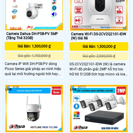
chất lượng cao, tải nhanh H.265/H
- với hình ảnh 2K và phạm vi 360°
Camera Dahua DH-P5B-PV 5MP
Camera Wi-Fi DS-2CV2Q21G1-IDW
(Tặng Thẻ 32GB)
(W) Giá Rẻ
Giá Bán: 1,500,000 ₫
Giá Bán: 1,500,000 ₫
Giá gốc: 1,700,000 ₫
Giá gốc: 2,000,000 ₫
Camera IP Wifi DH-P5B-PV dòng
DS-2CV2Q21G1-IDW (W) là camera
Picoo Series giải pháp an ninh hiệu
Wi-Fi độ phân giải 2MP hỗ trợ lưu
quả tại môi trường ngoài trời hay
trữ tới 512GB tích hợp micro và loa
những nơi có điều kiện thời tiết khắc
hai chiều tính năng phát hiện người
nghiệt. Với độ phân giải cao Full HD,
với công nghệ Motion 2.0. Khả năng
938
3072
kết nối không dây tiện lợi, và khả
chống ngược sáng DWDR và giảm
năng quan sát trong ánh sáng yếu,
nhiễu 3D DNR giúp ghi hình sắc nét
camera giúp bạn theo dõi mọi góc
trong nhiều điều kiện ánh sáng, kết
cạnh một cách rõ ràng.
nối Wi-Fi nhanh chóng.