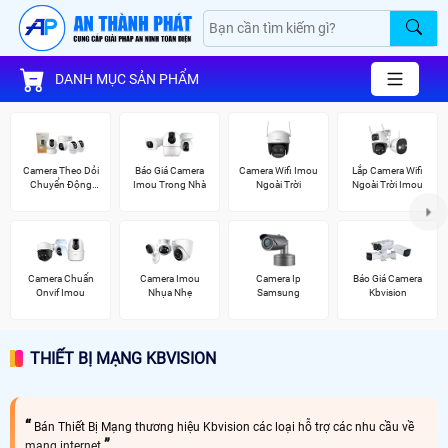
DANH MỤC SẢN PHẨM
Camera Theo Dỏi
Báo Giá Camera
Camera Wifi Imou
Lắp Camera Wifi
Chuyển Động
Imou Trong Nhà
Ngoài Trời
Ngoài Trời Imou
Imou
Camera Chuẩn
Camera Imou
Camera Ip
Báo Giá Camera
Onvif Imou
Nhụa Nhẹ
Samsung
Kbvision
THIẾT BỊ MẠNG KBVISION
Bán Thiết Bị Mạng thương hiệu Kbvision các loại hỗ trợ các nhu cầu về
mạng internet