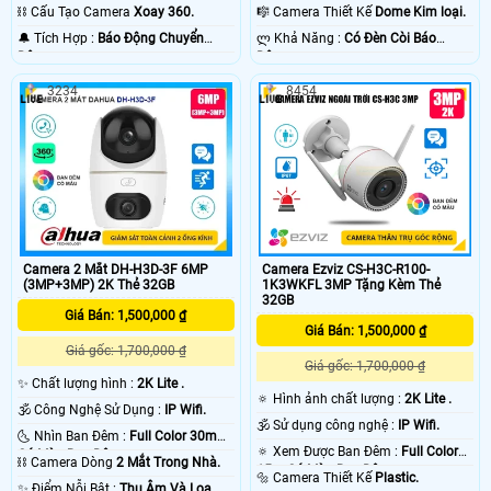
Ngoại 30m Starlight.
10m Hồng Ngoại Smart IR.
🎼️ Camera Thiết Kế
Dome Kim loại.
⛓ Cấu Tạo Camera
Xoay 360.
️ლ Khả Năng :
Có Ðèn Còi Báo
️🔔 Tích Hợp :
Báo Động Chuyển
Động.
Động.
3234
8454
Camera 2 Mắt DH-H3D-3F 6MP
Camera Ezviz CS-H3C-R100-
(3MP+3MP) 2K Thẻ 32GB
1K3WKFL 3MP Tặng Kèm Thẻ
32GB
Giá Bán: 1,500,000 ₫
Giá Bán: 1,500,000 ₫
Giá gốc: 1,700,000 ₫
Giá gốc: 1,700,000 ₫
✨ Chất lượng hình :
2K Lite .
🔅 Hình ảnh chất lượng :
2K Lite .
🕉️ Công Nghệ Sử Dụng :
IP Wifi.
🕉️ Sử dụng công nghệ :
IP Wifi.
🌜 Nhìn Ban Đêm :
Full Color 30m
🔅 Xem Được Ban Đêm :
Full Color
Có Màu Ban Ðêm.
⛓ Camera Dòng
2 Mắt Trong Nhà.
15m Có Màu Ban Ðêm.
🔩 Camera Thiết Kế
Plastic.
️✨ Điểm Nỗi Bật :
Thu Âm Và Loa.