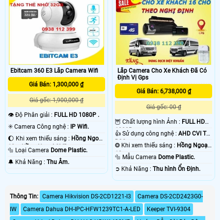
Ebitcam 360 E3 Lắp Camera Wifi
Lắp Camera Cho Xe Khách Đã Có
Định Vị Gps
Giá Bán: 1,300,000 ₫
Giá Bán: 6,738,000 ₫
Giá gốc: 1,900,000 ₫
Giá gốc: 00 ₫
👁 Độ Phân giải :
FULL HD 1080P .
🦉 Chất lượng hình Ảnh :
FULL HD
✳️ Camera Công nghệ :
IP Wifi.
1080P .
👍 Sử dụng công nghệ :
AHD CVI TVI
🌔 Khi xem thiếu sáng :
Hồng Ngoại
BCS.
❂ Khi xem thiếu sáng :
Hồng Ngoại
10m Hồng Ngoại SMD.
🔩 Loại Camera
Dome Plastic.
10m .
🔩 Mẫu Camera
Dome Plastic.
️🔔 Khả Năng :
Thu Âm.
️➲ Khả Năng :
Thu hình Ổn Định.
Thông Tin:
Camera Hikvision DS-2CD1221-I3
Camera DS-2CD2423G0-
IW
Camera Dahua DH-IPC-HFW1239TC1-A-LED
Keeper TVI-9304