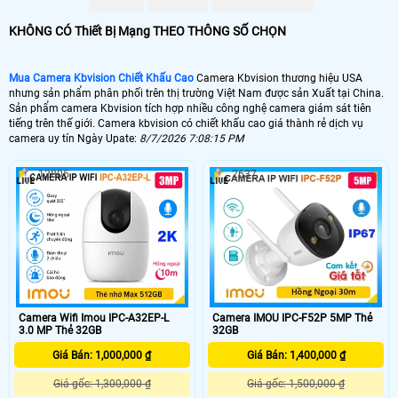
KHÔNG CÓ Thiết Bị Mạng THEO THÔNG SỐ CHỌN
💰 Lắp Camera KBVision Giá Rẻ
4500,000 VNĐ
Mua Camera Kbvision Chiết Khấu Cao
Camera Kbvision thương hiệu USA
🥉 Lắp Camera KBvision Có Thu Âm
nhưng sản phẩm phân phối trên thị trường Việt Nam được sản Xuất tại China.
Sản phẩm camera Kbvision tích hợp nhiều công nghệ camera giám sát tiên
580,000 VNĐ
tiếng trên thế giới. Camera kbvision có chiết khấu cao giá thành rẻ dịch vụ
camera uy tín Ngày Upate:
8/7/2026 7:08:15 PM
🏠 Camera Kbvision FULL Color
595,000 VNĐ
12805
2637
🆗 Camera IP KBVISION Siêu Nét
680,000 VNĐ
Camera kbvision
có nhiều mẫu để khách hàng lựa chọn những sản phẩm phù
hợp vói nhu cầu sử dụng của mình. Với chính sách bán hàng chiết khấu cao
An Thành Phát luôn mang đến khách hàng những sản phẩm chất lượng dịch
vụ tốt nhất, Tham khảo thêm các sản phẩm chính hãng Kbvision Bên Dưới.
Camera Wifi Imou IPC-A32EP-L
Camera IMOU IPC-F52P 5MP Thẻ
3.0 MP Thẻ 32GB
32GB
Giá Bán: 1,000,000 ₫
Giá Bán: 1,400,000 ₫
Giá gốc: 1,300,000 ₫
Giá gốc: 1,500,000 ₫