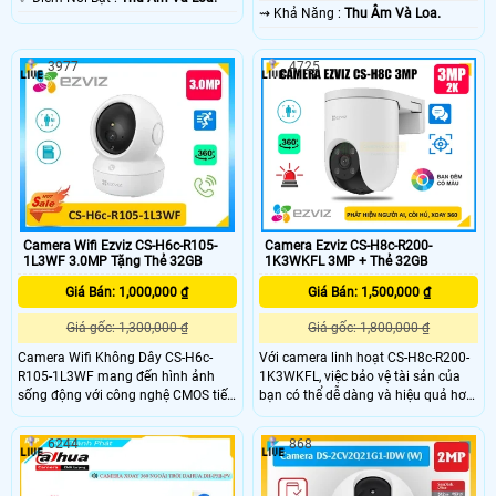
️⇝ Khả Năng :
Thu Âm Và Loa.
3977
4725
Camera Wifi Ezviz CS-H6c-R105-
Camera Ezviz CS-H8c-R200-
1L3WF 3.0MP Tặng Thẻ 32GB
1K3WKFL 3MP + Thẻ 32GB
Giá Bán: 1,000,000 ₫
Giá Bán: 1,500,000 ₫
Giá gốc: 1,300,000 ₫
Giá gốc: 1,800,000 ₫
Camera Wifi Không Dây CS-H6c-
Với camera linh hoạt CS-H8c-R200-
R105-1L3WF mang đến hình ảnh
1K3WKFL, việc bảo vệ tài sản của
sống động với công nghệ CMOS tiết
bạn có thể dễ dàng và hiệu quả hơn
kiệm năng lượng có phát hiện
bao giờ hết. Từ ban ngày đến ban
chuyển động thông minh, hình dáng
đêm, bạn có thể tận hưởng góc nhìn
6244
868
người, xem ban đêm 10m Hồng
rõ ràng và toàn diện của không gian
Ngoại lưu độc lập trên thẻ nhớ. Chip
ngoại vi của mình - cho dù đó là nhà
hình ảnh 3.0 MP, tiết kiệm chi phí với
của bạn hay doanh nghiệp của bạn