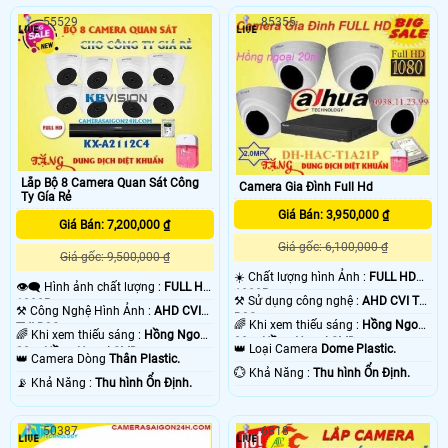
55529
85355
Lắp Bộ 8 Camera Quan Sát Công
Camera Gia Đình Full Hd
Ty Gía Rẻ
Giá Bán: 3,950,000 ₫
Giá Bán: 7,200,000 ₫
Giá gốc: 6,100,000 ₫
Giá gốc: 9,500,000 ₫
☀️ Chất lượng hình Ảnh :
FULL HD
👁️‍🗨 Hình ảnh chất lượng :
FULL HD
1080P .
⚒ Sử dụng công nghệ :
AHD CVI TVI
1080P .
⚒ Công Nghệ Hình Ảnh :
AHD CVI
BCS.
🌈 Khi xem thiếu sáng :
Hồng Ngoại
TVI BCS.
🌈 Khi xem thiếu sáng :
Hồng Ngoại
20m Hồng Ngoại SMD.
👑 Loại Camera
Dome Plastic.
20m Hồng Ngoại SMD.
👑 Camera Dòng
Thân Plastic.
️💮 Khả Năng :
Thu hình Ổn Định.
️📡 Khả Năng :
Thu hình Ổn Định.
50387
6818