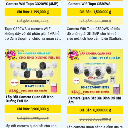
Camera Wifi Tapo C320WS (4MP)
Camera Wifi Tapo C530WS
Giá Bán: 1,199,000 ₫
Giá Bán: 1,500,000 ₫
Giá gốc: 1,500,000 ₫
Giá gốc: 1,900,000 ₫
Tapo C320WS là camera Wi-Fi
Camera Wifi Tapo C530WS sở hữu
không dây với độ phân giải 4MP, hỗ
độ phân giải 3K 5MP cho hình ảnh
trợ đàm thoại hai chiều và quan sát
siêu nét, tích hợp cảm biến Starlight
ban đêm với hình ảnh đầy đủ màu
giúp quan sát màu vào ban đêm.
sắc nhờ hồng ngoại 30m. Camera
Ngoài ra mẫu camera này cũng hỗ
105029
59266
tích hợp phát hiện chuyển động
trợ quay xoay 360°, phát hiện AI
thông minh, còi hú và đèn báo động,
thông minh phân biệt người, vật
đáp ứng chuẩn chống nước bụi
nuôi, phương tiện và cảnh báo xâm
IP66. Đây là lựa chọn camera an
nhập chính xác đồng thời hỗ trợ kết
ninh giá rẻ, hiệu quả cho gia đình và
nối linh hoạt qua Wi-Fi hoặc
văn phòng.
Ethernet.
Lắp Đặt Camera Quan Sát Kho
Camera Quan Sát Gia Đình Có Ghi
Xưởng Full Hd
Âm
Giá Bán: 3,900,000 ₫
Giá Bán: 6,000,000 ₫
Giá gốc: 6,900,000 ₫
Giá gốc: 7,500,000 ₫
Lắp đặt camera quan sát cho kho
Lắp camera quan sát gia đình giá rẻ