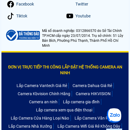
Facebook
Twitter
Tiktok
Youtube
Mã số doanh nghiệp: 0312866570 do Sở Tài Chính
TP.HCM cấp ngày 23/07/2014. Trụ sở chính: 51 Lũy
Bán Bích, Phường Phú Thạnh, Thành Phố Hồ Chí
Minh
ĐƠN VỊ TRỰC TIẾP THI CÔNG LẮP ĐẶT HỆ THỐNG CAMERA AN
NINH
Lắp Camera Vantech Giá Rẻ
Camera Dahua Giá Rẻ
Camera Kbvision Chính Hãng
Camera HIKVISION
Camera an ninh
Lắp camera gia đình
Lắp camera xem qua điện thoại
Lắp Camera Cửa Hàng Loại Nào
Lắp Camera Văn Phòng
Lắp Camera Nhà Xưởng
Lắp Camera Wifi Giá Rẻ Không Dây