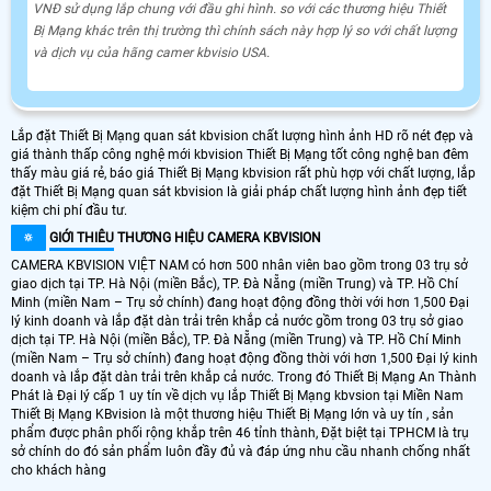
VNĐ sử dụng lắp chung với đầu ghi hình. so với các thương hiệu Thiết
Bị Mạng khác trên thị trường thì chính sách này hợp lý so với chất lượng
và dịch vụ của hãng camer kbvisio USA.
Lắp đặt Thiết Bị Mạng quan sát kbvision chất lượng hình ảnh HD rõ nét đẹp và
giá thành thấp công nghệ mới kbvision Thiết Bị Mạng tốt công nghệ ban đêm
thấy màu giá rẻ, báo giá Thiết Bị Mạng kbvision rất phù hợp với chất lượng, lắp
đặt Thiết Bị Mạng quan sát kbvision là giải pháp chất lượng hình ảnh đẹp tiết
kiệm chi phí đầu tư.
🔅
GIỚI THIÊU
THƯƠNG HIỆU CAMERA KBVISION
CAMERA KBVISION VIỆT NAM có hơn 500 nhân viên bao gồm trong 03 trụ sở
giao dịch tại TP. Hà Nội (miền Bắc), TP. Đà Nẵng (miền Trung) và TP. Hồ Chí
Minh (miền Nam – Trụ sở chính) đang hoạt động đồng thời với hơn 1,500 Đại
lý kinh doanh và lắp đặt dàn trải trên khắp cả nước gồm trong 03 trụ sở giao
dịch tại TP. Hà Nội (miền Bắc), TP. Đà Nẵng (miền Trung) và TP. Hồ Chí Minh
(miền Nam – Trụ sở chính) đang hoạt động đồng thời với hơn 1,500 Đại lý kinh
doanh và lắp đặt dàn trải trên khắp cả nước. Trong đó Thiết Bị Mạng An Thành
Phát là Đại lý cấp 1 uy tín về dịch vụ lắp Thiết Bị Mạng kbvsion tại Miền Nam
Thiết Bị Mạng KBvision là một thương hiệu Thiết Bị Mạng lớn và uy tín , sản
phẩm được phân phối rộng khắp trên 46 tỉnh thành, Đặt biệt tại TPHCM là trụ
sở chính do đó sản phẩm luôn đầy đủ và đáp ứng nhu cầu nhanh chống nhất
cho khách hàng