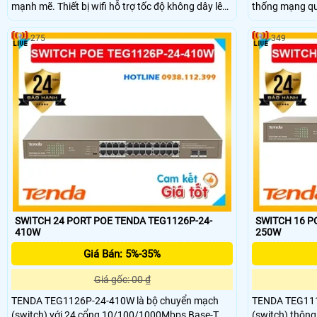
mạnh mẽ. Thiết bị wifi hỗ trợ tốc độ không dây lên
thống mạng qu
đến 300Mbps, đảm bảo kết nối ổn định trong môi
24 cổng Ether
trường ngoài trời. Với 1 cổng Ethernet
cổng SFP Base
275
349
10/100Mbps, Tenda O1 dễ dàng kết nối và triển
khả năng kết nố
khai trong các hệ thống mạng mở rộng.
tới 370W hỗ tr
bị mạng như ca
cập không dây
SWITCH 24 PORT POE TENDA TEG1126P-24-
SWITCH 16 P
410W
250W
Giá Bán: 5%-35%
Giá gốc: 00 ₫
TENDA TEG1126P-24-410W là bộ chuyển mạch
TENDA TEG111
(switch) với 24 cổng 10/100/1000Mbps Base-T
(switch) thôn