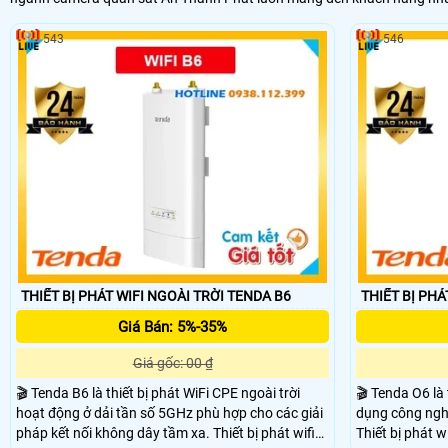
543
546
THIẾT BỊ PHÁT WIFI NGOÀI TRỜI TENDA B6
THIẾT BỊ PHÁ
Giá Bán: 5%-35%
Giá gốc: 00 ₫
🎬 Tenda B6 là thiết bị phát WiFi CPE ngoài trời
🎬 Tenda O6 là 
hoạt động ở dải tần số 5GHz phù hợp cho các giải
dụng công ngh
pháp kết nối không dây tầm xa. Thiết bị phát wifi
Thiết bị phát w