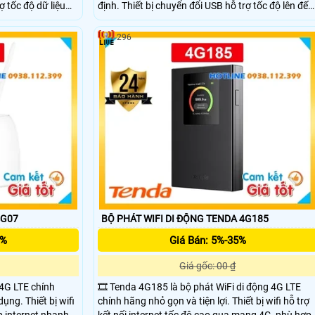
ợ tốc độ dữ liệu
định. Thiết bị chuyển đổi USB hỗ trợ tốc độ lên đến
2.4GHz và
1201Mbps trên băng tần 5GHz và 574Mbps trên
ới công suất
băng tần 2.4GHz. Với công suất truyền tải dưới
296
 phù hợp cho cả
20dBm, TENDA U18 phù hợp cho nhu cầu học tập,
ượt mà.
làm việc và giải trí trực tuyến giá rẻ.
4G07
BỘ PHÁT WIFI DI ĐỘNG TENDA 4G185
5%
Giá Bán: 5%-35%
Giá gốc: 00 ₫
 4G LTE chính
🎞 Tenda 4G185 là bộ phát WiFi di động 4G LTE
ụng. Thiết bị wifi
chính hãng nhỏ gọn và tiện lợi. Thiết bị wifi hỗ trợ
p internet nhanh
kết nối internet tốc độ cao qua mạng 4G, phù hợp