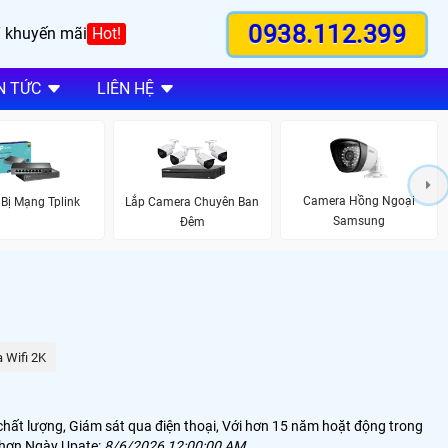
0938.112.399
 khuyến mãi
Hot!
N TỨC
LIÊN HỆ
Camera Hồng Ngoại
 Bị Mạng Tplink
Lắp Camera Chuyên Ban
Samsung
Đêm
 Wifi 2K
hất lượng, Giám sát qua điện thoại, Với hơn 15 năm hoặt động trong
 hơn Ngày Upate:
8/6/2026 12:00:00 AM