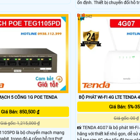
ổn định. Thiết bị chuyển đổi hỗ tr
ào máy tính qua cổng USB đảm bảo
lên đến 286Mbps trên băng tần 
 lợi khi sử dụng. Với thiết kế nhỏ
600Mbps trên băng tần 5GHz. V
 không gây ảnh hưởng đến các
342
truyền tải dưới 20dBm, U11 PRO
n cận.
làm việc và giải trí trực tuyến m
ẠCH 5 CỔNG 1G POE TENDA
BỘ PHÁT WI-FI 4G LTE TENDA 
Giá Bán: 5%-3
Giá Bán: 850,500 ₫
Giá gốc: 00 ₫
Giá gốc: 1,215,000 ₫
📸 TENDA 4G07 là bộ phát Wi-Fi
1105PD là bộ chuyển mạch mạng
hãng với thiết kế nhỏ gọn, dễ sử d
abit, trong đó 4 cổng hỗ trợ PoE
hỗ trợ sim 4G cho tốc độ truy cậ