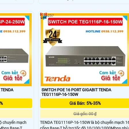
867Mbps đảm bảo
cổng SFP 1000 Base-X. Thiết bị switch hỗ trợ côn
à ổn định. Ngoài
suất chuyển đổi lên đến 20Gbps đảm bảo truyền
rnet
tải dữ liệu nhanh và ổn định. Với thiết kế mạnh mẽ
257
 việc kết nối có
và hỗ trợ cấp nguồn PoE phù hợp cho các hệ
thống giám sát và mạng doanh nghiệp nhỏ.
T TENDA
SWITCH POE 16 PORT GIGABIT TENDA
TEG1116P-16-150W
5%
Giá Bán: 5%-35%
Giá gốc: 00 ₫
ộ chuyển mạch
TENDA TEG1116P-16-150W là bộ chuyển mạch 1
Mbps Base-T
cổng Base-T hỗ trợ tốc độ 10/100/1000Mbps phù