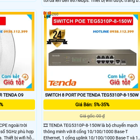
tối đa lên đến 867Mbps. Thiết bị wifi được trang bị
 ít nhiễu. Với tốc
ăng-ten định hướng phân cực kép 9dBi, giúp tăng
7Mbps, Tenda OS3
cường khả năng thu sóng và duy trì kết nối ổn địn
tải dữ liệu tốc độ
260
ở khoảng cách xa. Đây là giải pháp lý tưởng cho
việc truyền tải dữ liệu không dây ngoài trời hiệu
quả và bền bỉ.
ỜI TENDA O9
SWITCH 8 PORT POE TENDA TEG5310P-8-150W
5%
Giá Bán: 5%-35%
Giá gốc: 00 ₫
 CPE ngoài trời
🎞 TENDA TEG5310P-8-150W là bộ chuyển mạch
n số 5GHz phù hợp
thông minh với 8 cổng 10/100/1000 Base-T
 Thiết bị wifi hỗ
Ethernet, 1 cổng uplink 10/100/1000 Base-T và 1