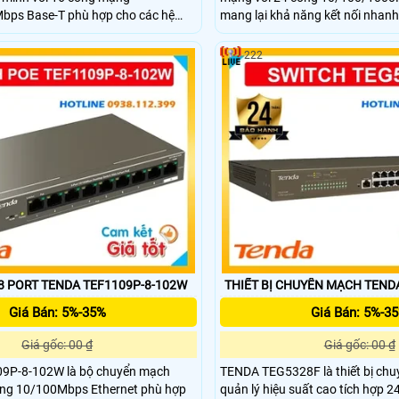
ps Base-T phù hợp cho các hệ
mang lại khả năng kết nối nhan
 và nhỏ. Thiết bị switch hỗ trợ
định. Thiết bị switch có công suấ
ển đổi lên tới 36Gbps, đảm bảo
đến 48Gbps đảm bảo hiệu suất 
222
iệu nhanh chóng và ổn định. Với khả
mạng doanh nghiệp. Đây là giải 
 PoE và thiết kế chắc chắn lý
các văn phòng, camera giám sát
ra IP và các thiết bị mạng khác.
mạng yêu cầu băng thông lớn.
8 PORT TENDA TEF1109P-8-102W
THIẾT BỊ CHUYỂN MẠCH TEND
Giá Bán: 5%-35%
Giá Bán: 5%-3
Giá gốc: 00 ₫
Giá gốc: 00 ₫
9P-8-102W là bộ chuyển mạch
TENDA TEG5328F là thiết bị ch
cổng 10/100Mbps Ethernet phù hợp
quản lý hiệu suất cao tích hợp 2