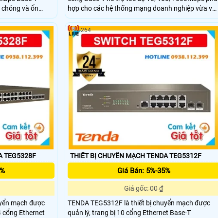
h chóng và ổn
hợp cho các hệ thống mạng doanh nghiệp vừa và
t chuyển đổi lên
nhỏ. Thiết bị switch có công suất chuyển đổi lên
cao cho hệ thống
đến 32Gbps đảm bảo truyền tải dữ liệu nhanh
264
pháp lý tưởng cho
chóng và ổn định. Ngoài ra, với thiết kế chắc chắn
 và hệ thống
và khả năng cấp nguồn PoE, TEG1116P-16-150W
giúp tối ưu hóa hiệu suất và chi phí triển khai
mạng.
A TEG5328F
THIẾT BỊ CHUYẾN MẠCH TENDA TEG5312F
5%
Giá Bán: 5%-35%
Giá gốc: 00 ₫
uyển mạch được
TENDA TEG5312F là thiết bị chuyển mạch được
4 cổng Ethernet
quản lý, trang bị 10 cổng Ethernet Base-T