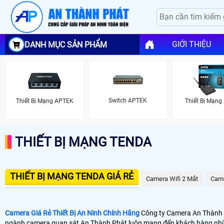
GIỚI THIỆU
DANH MỤC SẢN PHẨM
Switch APTEK
Thiết Bị Mạng APTEK
Thiết Bị Mạng 
THIẾT BỊ MẠNG TENDA
THIẾT BỊ MẠNG TENDA GIÁ RẺ
Camera Wifi 2 Mắt
Came
Camera Giá Rẻ Thiết Bị An Ninh Chính Hãng
Công ty Camera An Thành Ph
ngành camera quan sát An Thành Phát luôn mang đến khách hàng nhữn