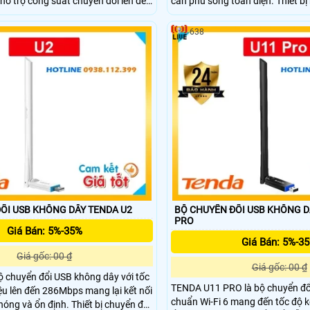
 hỗ trợ công suất chuyển đổi lên đến
cần phủ sóng toàn diện. Thiết bị
o truyền tải dữ liệu nhanh chóng
trợ tốc độ không dây lên đến 2
y là giải pháp lý tưởng cho mạng nội
tần 5GHz và 574Mbps trên băng
638
oặc gia đình cần hiệu suất tốc độ
thiết kế mạnh mẽ, TENDA A33 g
Wi-Fi ổn định và nhanh chóng đ
trong nhà.
ỔI USB KHÔNG DÂY TENDA U2
BỘ CHUYỂN ĐỔI USB KHÔNG D
PRO
Giá Bán: 5%-35%
Giá Bán: 5%-3
Giá gốc: 00 ₫
Giá gốc: 00 ₫
 chuyển đổi USB không dây với tốc
TENDA U11 PRO là bộ chuyển đổ
iệu lên đến 286Mbps mang lại kết nối
chuẩn Wi-Fi 6 mang đến tốc độ 
ng và ổn định. Thiết bị chuyển đổi