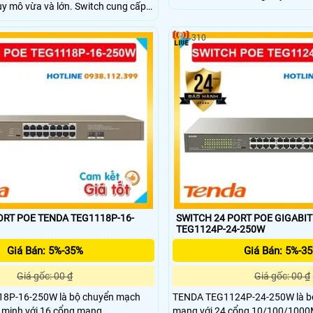
y mô vừa và lớn. Switch cung cấp
trợ tốc độ không dây lên đến 
net Base-T 10/100/1000 Mbps và 4
truyền tải dữ liệu nhanh chóng v
-X 1000 Mbps riêng biệt đảm bảo
ra, O9 được trang bị 1 cổng Ethe
310
i linh hoạt. Với công suất PoE lên
10/100/1000Mbps thuận tiện cho
ợ cấp nguồn ổn định cho nhiều thiết
dây tốc độ cao.
mera IP, điện thoại hay điểm truy
.
ORT POE TENDA TEG1118P-16-
SWITCH 24 PORT POE GIGABI
TEG1124P-24-250W
Giá Bán: 5%-35%
Giá Bán: 5%-3
Giá gốc: 00 ₫
Giá gốc: 00 ₫
8P-16-250W là bộ chuyển mạch
TENDA TEG1124P-24-250W là b
g minh với 16 cổng mạng
mạng với 24 cổng 10/100/1000