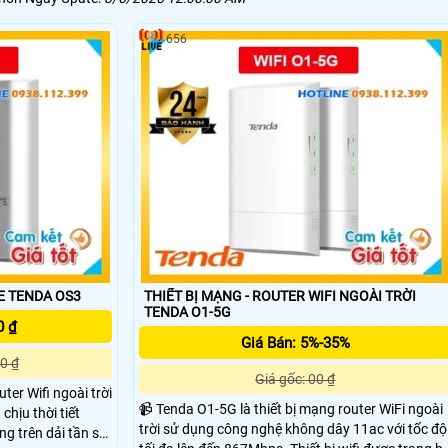
656
PE TENDA OS3
THIẾT BỊ MẠNG - ROUTER WIFI NGOÀI TRỜI
TENDA O1-5G
0 ₫
Giá Bán: 5%-35%
0 ₫
Giá gốc: 00 ₫
ter Wifi ngoài trời
📹 Tenda O1-5G là thiết bị mạng router WiFi ngoài
chịu thời tiết
trời sử dụng công nghệ không dây 11ac với tốc độ
ộng trên dải tần số