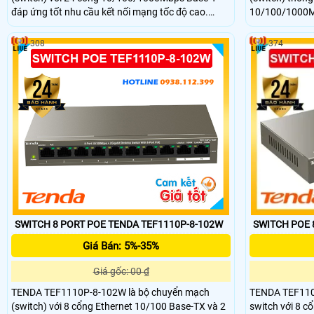
đáp ứng tốt nhu cầu kết nối mạng tốc độ cao.
10/100/1000Mb
Thiết bị switch chia có công suất chuyển đổi lên
thống mạng vừa
đến 48Gbps, đảm bảo khả năng truyền tải dữ liệu
công suất chuy
308
374
mạnh mẽ và ổn định. Đây là lựa chọn lý tưởng cho
truyền tải dữ l
hệ thống mạng doanh nghiệp vừa và nhỏ hoặc
năng cấp nguồn
camera giám sát.
tưởng cho came
SWITCH POE 
SWITCH 8 PORT POE TENDA TEF1110P-8-102W
Giá Bán: 5%-35%
Giá gốc: 00 ₫
TENDA TEF110
TENDA TEF1110P-8-102W là bộ chuyển mạch
switch với 8 
(switch) với 8 cổng Ethernet 10/100 Base-TX và 2