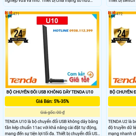
nghiệp vừa và nhỏ. Thiết bị chia mạng sở hữu
Thiết bị switch
công suất chuyển đổi lên đến 32Gbps, giúp xử lý
16Gbps, đảm bả
dữ liệu nhanh chóng và hiệu quả. Tất cả các cổng
và ổn định. Đâ
471
472
đều hỗ trợ chuyển tiếp tốc độ dây, đảm bảo truyền
bộ văn phòng h
tải mượt mà các tệp dung lượng lớn và phát trực
cao.
tuyến video không bị gián đoạn.
BỘ CHUYỂN ĐỔI USB KHÔNG DÂY TENDA U10
BỘ CHUYỂN Đ
Giá Bán: 5%-35%
Giá gốc: 00 ₫
TENDA U10 là bộ chuyển đổi USB không dây băng
TENDA U2 là bộ
tần kép chuẩn 11ac với khả năng cài đặt tự động,
độ truyền dữ l
mang đến sự tiện lợi tối đa. Thiết bị chuyển đổi USB
mạng nhanh chó