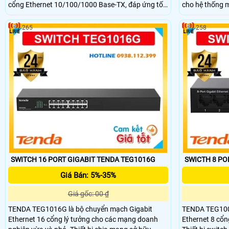
cho hệ thống 
cổng Ethernet 10/100/1000 Base-TX, đáp ứng tốt
giám sát. Swit
nhu cầu kết nối mạng tốc độ cao. Thiết bị mạng hỗ
các thiết bị tươ
trợ công suất chuyển đổi lên đến 5,6Gbps đảm bảo
265
258
ưu hóa không g
truyền tải dữ liệu mượt mà và ổn định. Đây là lựa
đổi lên đến 1,
chọn lý tưởng cho hệ thống mạng văn phòng nhỏ
liệu ổn định v
hoặc giám sát an ninh IP.
SWITCH 16 PORT GIGABIT TENDA TEG1016G
SWICTH 8 PO
Giá Bán: 5%-35%
Giá gốc: 00 ₫
TENDA TEG1016G là bộ chuyển mạch Gigabit
TENDA TEG1008
Ethernet 16 cổng lý tưởng cho các mạng doanh
Ethernet 8 cổn