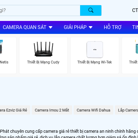
CT
CAMERA QUAN SÁT
GIẢI PHÁP
HỖ TRỢ
TI
Netis
Thiết Bị Mạng Cudy
Thiết Bị Mạng Wi-Tek
Thiết
ra Ezviz Giá Rẻ
Camera Imou 2 Mắt
Camera Wifi Dahua
Lắp Camera
át chuyên cung cấp camera giá rẻ thiết bị camera an ninh chính hãng c
g sản phẩm giá rẻ, dịch vụ lắp camera chất lượng hơn giám sá ổn định