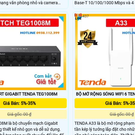
mạng văn phòng nhỏ và camera
Base-T 10/100/1000 Mbps và 4
ch chia hỗ trợ cấp nguồn PoE cho
1000 Mbps riêng biệt. Switch mạ
ng thích, giúp tiết kiệm chi phí và tối
tại lớp tổng hợp hoặc lớp lõi tro
437
ian lắp đặt. Với công suất chuyển
mạng quy mô trung bình đến lớn
6Gbps switch đảm bảo truyền tải dữ
quản lý linh hoạt và băng thôn
à nhanh chóng.
hiệu quả nhu cầu kết nối của do
học.
RT GIGABIT TENDA TEG1008M
BỘ MỞ RỘNG SÓNG WIFI 6 TE
Giá Bán: 5%-35%
Giá Bán: 5%-3
Giá gốc: 00 ₫
Giá gốc: 00 ₫
M là bộ chuyển mạch Gigabit
TENDA A33 là bộ mở rộng phạm v
g thiết kế nhỏ gọn và dễ sử dụng.
tần kép lý tưởng lắp đặt cho nh