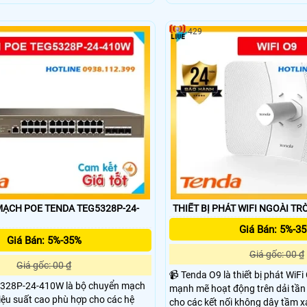
o kết nối mạng ổn định và nhanh
5GHz, đảm bảo kết nối ổn định và
độ truyền tải tối đa lên đến
độ không dây tối đa lên đến 86
 O6 là giải pháp lý tưởng cho các
phù hợp cho các ứng dụng truyền 
429
ngoài trời.
cao ngoài trời.
ẠCH POE TENDA TEG5328P-24-
THIẾT BỊ PHÁT WIFI NGOÀI TR
Giá Bán: 5%-3
Giá Bán: 5%-35%
Giá gốc: 00 ₫
Giá gốc: 00 ₫
📹 Tenda O9 là thiết bị phát WiFi
328P-24-410W là bộ chuyển mạch
mạnh mẽ hoạt động trên dải tầ
iệu suất cao phù hợp cho các hệ
cho các kết nối không dây tầm xa.