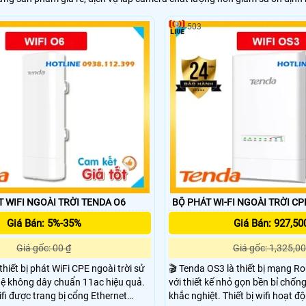
503
T WIFI NGOÀI TRỜI TENDA O6
BỘ PHÁT WI-FI NGOÀI TRỜI C
Giá Bán: 5%-35%
Giá Bán: 927,50
Giá gốc: 00 ₫
Giá gốc: 1,325,00
thiết bị phát WiFi CPE ngoài trời sử
🎬 Tenda OS3 là thiết bị mạng Rou
ệ không dây chuẩn 11ac hiệu quả.
với thiết kế nhỏ gọn bền bỉ chống 
ifi được trang bị cổng Ethernet
khắc nghiệt. Thiết bị wifi hoạt đ