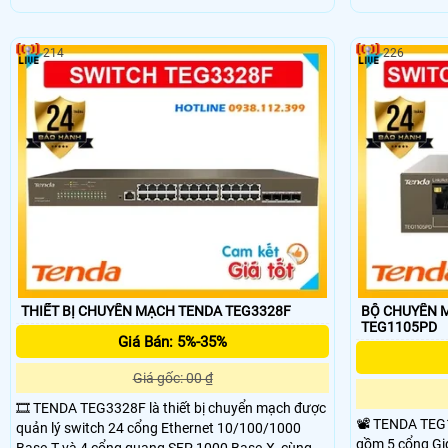
hỗ trợ tốc độ không dây lên đến 433Mbps trên
dễ dàng cắm v
băng tần 5GHz và 200Mbps trên 2,4GHz. Với ăng-
an toàn và tiện
ten 6dBi ngoài và công nghệ MU-MIMO, U10 giúp
gọn, TENDA U2
214
226
nâng cao hiệu suất truyền tải và đảm bảo kết nối
cổng kết nối lâ
ổn định và mượt mà hơn.
THIẾT BỊ CHUYỂN MẠCH TENDA TEG3328F
BỘ CHUYỂN M
TEG1105PD
Giá Bán: 5%-35%
Giá gốc: 00 ₫
🎞 TENDA TEG3328F là thiết bị chuyển mạch được
📽 TENDA TEG
quản lý switch 24 cổng Ethernet 10/100/1000
gồm 5 cổng Gig
Base-T và 4 cổng quang SFP 1000 Base-X, cùng 1