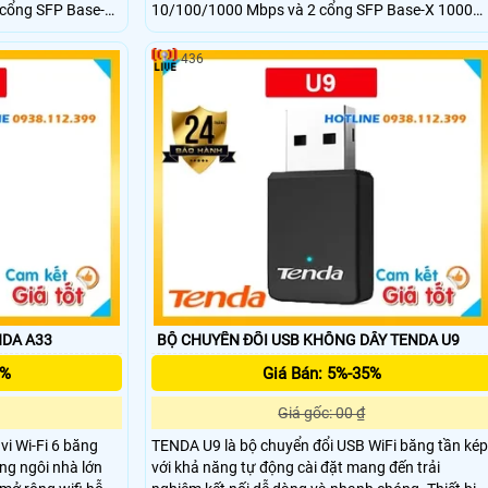
 cổng SFP Base-X
10/100/1000 Mbps và 2 cổng SFP Base-X 1000
ng để triển khai
Mbps. Với công suất chuyển đổi lên đến 24Gbps,
ng các hệ thống
thiết bị đảm bảo khả năng truyền tải dữ liệu nhan
436
. Với khả năng
chóng và ổn định. Đây là giải pháp lý tưởng cho hệ
g mạnh mẽ đáp ứng
thống mạng doanh nghiệp vừa và nhỏ.
anh nghiệp, trường
NDA A33
BỘ CHUYỂN ĐỔI USB KHÔNG DÂY TENDA U9
5%
Giá Bán: 5%-35%
Giá gốc: 00 ₫
i Wi-Fi 6 băng
TENDA U9 là bộ chuyển đổi USB WiFi băng tần kép
ững ngôi nhà lớn
với khả năng tự động cài đặt mang đến trải