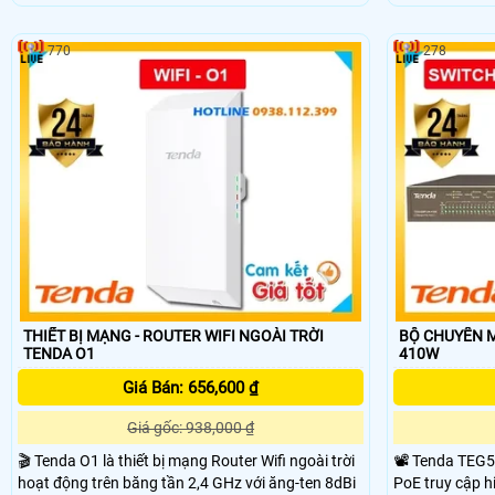
hỗ trợ tốc độ không dây tối đa lên đến 300Mbps
gigabit đảm bả
đảm bảo đường truyền ổn định và nhanh chóng.
chóng. Với tốc 
Với 1 cổng Ethernet 10/100Mbps Tenda B6 dễ
867Mbps, Tenda
770
278
dàng kết nối với các thiết bị mạng khác.
kết nối tầm xa 
THIẾT BỊ MẠNG - ROUTER WIFI NGOÀI TRỜI
BỘ CHUYỂN M
TENDA O1
410W
Giá Bán: 656,600 ₫
Giá gốc: 938,000 ₫
🎬 Tenda O1 là thiết bị mạng Router Wifi ngoài trời
📽 Tenda TEG5
hoạt động trên băng tần 2,4 GHz với ăng-ten 8dBi
PoE truy cập h