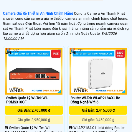
Camera Giá Rẻ Thiết Bị An Ninh Chính Hãng
Công ty Camera An Thành Phát
chuyên cung cấp camera giá rẻ thiết bị camera an ninh chính hãng chất lượng,
Giám sát qua điện thoại, Với hơn 15 năm hoặt động trong ngành camera quan
sát An Thành Phát luôn mang đến khách hàng những sản phẩm giá rẻ, dịch vụ
lắp camera chất lượng hơn giám sá ổn định hơn Ngày Upate:
8/5/2026
12:00:00 AM
632
731
Switch Quản Lý Wi-Tek WI-
Router Wi-Tek WI-AP218AX-Lite
PCMS310GF
Công Nghệ Wifi 6
Giá Bán: 2,765,000 ₫
Giá Bán: 2,415,000 ₫
Giá gốc: 3,950,000 ₫
Giá gốc: 3,450,000 ₫
📷 Switch Quản Lý Wi-Tek WI-
📷 WI-AP218AX-Lite là dòng Router