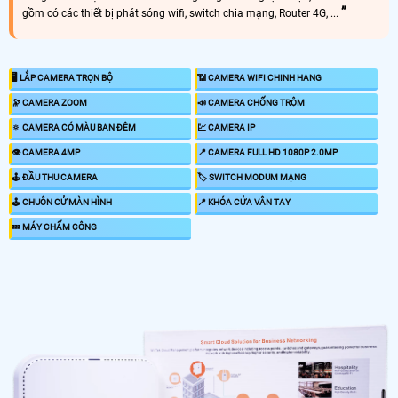
gồm có các thiết bị phát sóng wifi, switch chia mạng, Router 4G, ...
🖥 LẮP CAMERA TRỌN BỘ
📶 CAMERA WIFI CHINH HANG
🔭 CAMERA ZOOM
📣 CAMERA CHỐNG TRỘM
🔅 CAMERA CÓ MÀU BAN ĐÊM
💹 CAMERA IP
👁 CAMERA 4MP
📍 CAMERA FULL HD 1080P 2.0MP
🕹 ĐẦU THU CAMERA
🏷 SWITCH MODUM MẠNG
🕹 CHUÔN CỬ MÀN HÌNH
📍 KHÓA CỬA VÂN TAY
💤 MÁY CHẤM CÔNG