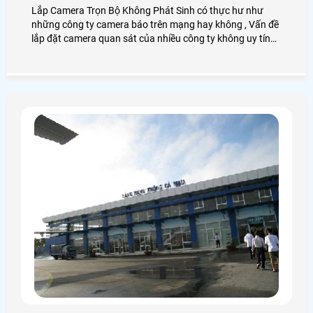
Lắp Camera Trọn Bộ Không Phát Sinh có thực hư như
những công ty camera báo trên mạng hay không , Vấn đề
lắp đặt camera quan sát của nhiều công ty không uy tín
không báo giá trọn bộ camera quan sát rõ ràng rồi trong
quá trình thi công buộc khách hàng phải mua cái này,
mua cái nọ rút cuộc trọn bộ camera quan sát phát sinh
khá cao so với những công ty camera uy tín khác báo giá
trọn bộ camera Đã lắp đặt ngay từ ban đầu.