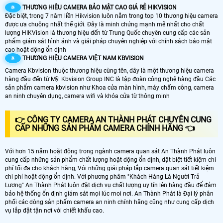
🔅
THƯƠNG HIÊU CAMERA BẢO MẬT CAO GIÁ RẺ HIKVISION
Đặc biệt, trong 7 năm liền Hikvision luôn nằm trong top 10 thương hiệu camera
được ưa chuộng nhất thế giới. Đây là minh chứng mạnh mẽ nhất cho chất
lượng HIKVision là thương hiệu đến từ Trung Quốc chuyên cung cấp các sản
phẩm giám sát hình ảnh và giải pháp chuyên nghiệp với chính sách bảo mật
cao hoặt động ổn định
🔅
THƯƠNG HIỆU CAMERA VIỆT NAM KBVISION
Camera Kbvision thuộc thương hiệu cùng tên, đây là một thương hiệu camera
hàng đầu đến từ Mỹ. Kbvision Group INC là tập đoàn công nghệ hàng đầu Các
sản phẩm camera kbvision như Khoa cửa màn hình, máy chấm công, camera
an ninh chuyên dụng, camera wifi và khóa cửa từ thông minh
👉 CÔNG TY CAMERA AN THÀNH PHÁT CHUYÊN CUNG
CẤP NHỮNG SẢN PHẨM CAMERA CHÍNH HÃNG 👈
Với hơn 15 năm hoặt động trong ngành camera quan sát An Thành Phát luôn
cung cấp những sản phẩm chất lượng hoặt động ổn định, đặt biệt tiết kiệm chi
phí tối đa cho khách hàng, Vói những giải pháp lắp camera quan sát tiết kiệm
chi phí hoặt động ổn định. Với phương phâm "Khách Hàng Là Người Trả
Lương" An Thành Phát luôn đặt dịch vụ chất lượng uy tín lên hàng đầu để đảm
bảo hệ thống ổn định giám sát mọi lúc moi nơi. An Thành Phát là Đại lý phân
phối các dòng sản phẩm camera an ninh chính hãng cũng như cung cấp dịch
vụ lắp đặt tận nơi với chiết khấu cao.