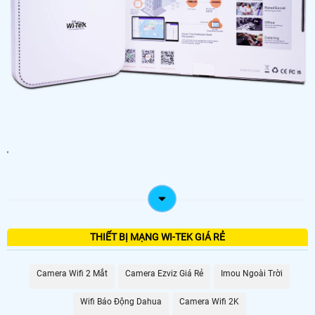
'
THIẾT BỊ MẠNG WI-TEK GIÁ RẺ
Camera Wifi 2 Mắt
Camera Ezviz Giá Rẻ
Imou Ngoài Trời
Wifi Báo Động Dahua
Camera Wifi 2K