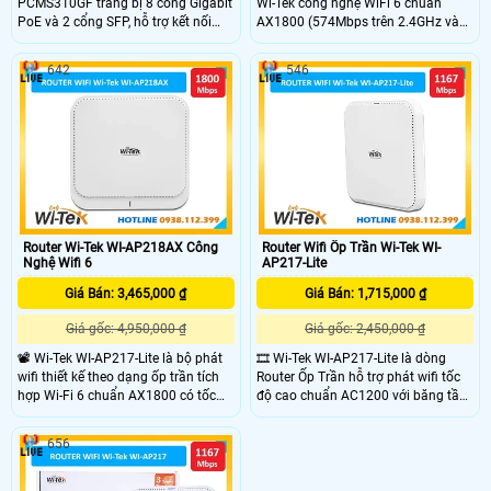
PCMS310GF trang bị 8 cổng Gigabit
Wi-Tek công nghệ WiFi 6 chuẩn
PoE và 2 cổng SFP, hỗ trợ kết nối
AX1800 (574Mbps trên 2.4GHz và
mạng hiệu quả. WI-PCMS310GF có
1201Mbps trên 5GHz) truyền mạng
công suất mỗi cổng tối đa 30W,
nhanh chóng. Router trang bị 2
642
546
tổng công suất PoE lên đến 150W
cổng Gigabit Ethernet RJ-45 và hỗ
chuyên dùng cho các thiết bị như
trợ nguồn PoE 802.3af/at, truy cập
camera IP, điểm truy cập Wi-Fi, hỗ
tối đa 120 người dùng, tạo tới 16
trợ các tính năng LACP, IGMP
SSID và dễ dàng gán VLAN Tag.
snooping, QoS tối ưu cho âm thanh
và video, và khả năng chia VLAN
linh hoạt
Router Wi-Tek WI-AP218AX Công
Router Wifi Ốp Trần Wi-Tek WI-
Nghệ Wifi 6
AP217-Lite
Giá Bán: 3,465,000 ₫
Giá Bán: 1,715,000 ₫
Giá gốc: 4,950,000 ₫
Giá gốc: 2,450,000 ₫
📽 Wi-Tek WI-AP217-Lite là bộ phát
🎞 Wi-Tek WI-AP217-Lite là dòng
wifi thiết kế theo dạng ốp trần tích
Router Ốp Trần hỗ trợ phát wifi tốc
hợp Wi-Fi 6 chuẩn AX1800 có tốc
độ cao chuẩn AC1200 với băng tần
độ truyền 574Mbps ở băng tần
2.4GHz và 5GHz, băng thông lên
2.4GHz và 1201Mbps ở băng tần
đến 1167Mbps. Router tích hợp 2
656
5GHz. WI-AP217-Lite có khả năng
cổng Gigabit Ethernet và cổng PoE
chịu tải lên đến 150-200 người dùng,
802.3af/at, hỗ trợ tối đa 80 người
hỗ trợ 2 cổng Gigabit Ethernet và 1
dùng và cho phép tạo 16 SSID, gán