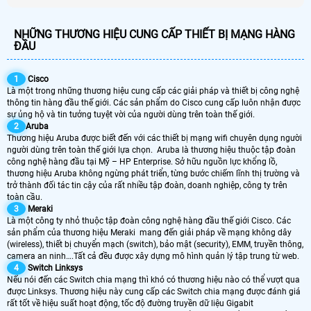
NHỮNG THƯƠNG HIỆU CUNG CẤP THIẾT BỊ MẠNG HÀNG
ĐẦU
1
Cisco
Là một trong những thương hiệu cung cấp các giải pháp và thiết bị công nghệ
thông tin hàng đầu thế giới. Các sản phẩm do Cisco cung cấp luôn nhận được
sự ủng hộ và tin tưởng tuyệt vời của người dùng trên toàn thế giới.
2
Aruba
Thương hiệu Aruba được biết đến với các thiết bị mạng wifi chuyên dụng người
người dùng trên toàn thế giới lựa chọn. Aruba là thương hiệu thuộc tập đoàn
công nghệ hàng đầu tại Mỹ – HP Enterprise. Sở hữu nguồn lực khổng lồ,
thương hiệu Aruba không ngừng phát triển, từng bước chiếm lĩnh thị trường và
trở thành đối tác tin cậy của rất nhiều tập đoàn, doanh nghiệp, công ty trên
toàn cầu.
3
Meraki
Là một công ty nhỏ thuộc tập đoàn công nghệ hàng đầu thế giới Cisco. Các
sản phẩm của thương hiệu Meraki mang đến giải pháp về mạng không dây
(wireless), thiết bị chuyển mạch (switch), bảo mật (security), EMM, truyền thông,
camera an ninh….Tất cả đều được xây dựng mô hình quản lý tập trung từ web.
4
Switch Linksys
Nếu nói đến các Switch chia mạng thì khó có thương hiệu nào có thể vượt qua
được Linksys. Thương hiệu này cung cấp các Switch chia mạng được đánh giá
rất tốt về hiệu suất hoạt động, tốc độ đường truyền dữ liệu Gigabit