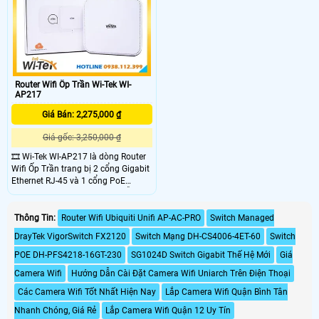
cổng PoE, tích hợp 4 ăng-ten ngầm,
VLAN Tag riêng biệt và quản lý dễ
và có tính năng Roaming
dàng qua Cloud Wi-Tek
Router Wifi Ốp Trần Wi-Tek WI-
AP217
Giá Bán: 2,275,000 ₫
Giá gốc: 3,250,000 ₫
🎞 Wi-Tek WI-AP217 là dòng Router
Wifi Ốp Trần trang bị 2 cổng Gigabit
Ethernet RJ-45 và 1 cổng PoE
802.3af/at, 4 ăng ten ngầm, hỗ trợ 2
băng tần 2.4GHz (300Mbps) và
5GHz (867Mbps). Router có khả
Thông Tin:
Router Wifi Ubiquiti Unifi AP-AC-PRO
Switch Managed
năng chịu tải lên đến 100 người
DrayTek VigorSwitch FX2120
Switch Mạng DH-CS4006-4ET-60
Switch
dùng, hỗ trợ tối đa 16 SSID và VLAN
Tag, cùng tính năng Roaming
POE DH-PFS4218-16GT-230
SG1024D Switch Gigabit Thế Hệ Mới
Giá
802.11k/v/r cho trải nghiệm mạng
Camera Wifi
Hướng Dẫn Cài Đặt Camera Wifi Uniarch Trên Điện Thoại
liền mạch.
Các Camera Wifi Tốt Nhất Hiện Nay
Lắp Camera Wifi Quận Bình Tân
Nhanh Chóng, Giá Rẻ
Lắp Camera Wifi Quận 12 Uy Tín