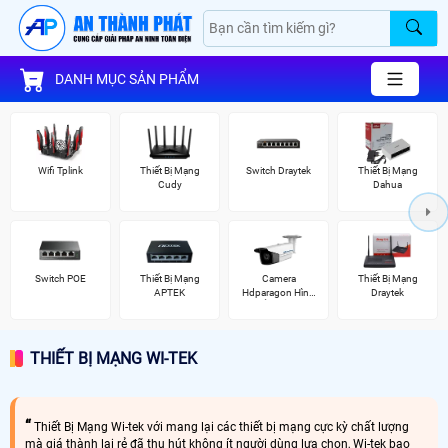
DANH MỤC SẢN PHẨM
Wifi Tplink
Thiết Bị Mạng
Switch Draytek
Thiết Bị Mạng
Cudy
Dahua
Switch POE
Thiết Bị Mạng
Camera
Thiết Bị Mạng
APTEK
Hdparagon Hình
Draytek
Ảnh 4K
THIẾT BỊ MẠNG WI-TEK
Thiết Bị Mạng Wi-tek với mang lại các thiết bị mạng cực kỳ chất lượng
mà giá thành lại rẻ đã thu hút không ít người dùng lựa chọn, Wi-tek bao