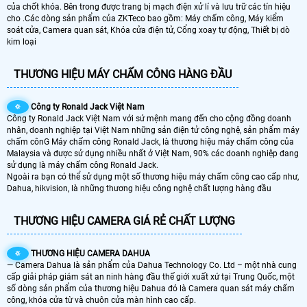
của chốt khóa. Bên trong được trang bị mạch điện xử lí và lưu trữ các tín hiệu
cho .Các dòng sản phẩm của ZKTeco bao gồm: Máy chấm công, Máy kiểm
soát cửa, Camera quan sát, Khóa cửa điện tử, Cổng xoay tự động, Thiết bị dò
kim loại
THƯƠNG HIỆU MÁY CHẤM CÔNG HÀNG ĐẦU
🔅
Công ty Ronald Jack Việt Nam
Công ty Ronald Jack Việt Nam với sứ mệnh mang đến cho cộng đồng doanh
nhân, doanh nghiệp tại Việt Nam những sản điện tử công nghệ, sản phẩm máy
chấm cônG Máy chấm công Ronald Jack, là thương hiệu máy chấm công của
Malaysia và được sử dụng nhiều nhất ở Việt Nam, 90% các doanh nghiệp đang
sử dụng là máy chấm công Ronald Jack.
Ngoài ra bạn có thể sử dụng một số thương hiệu máy chấm công cao cấp như,
Dahua, hikvision, là những thương hiệu công nghệ chất lượng hàng đầu
THƯƠNG HIỆU CAMERA GIÁ RẺ CHẤT LƯỢNG
🔅
THƯƠNG HIỆU CAMERA DAHUA
— Camera Dahua là sản phẩm của Dahua Technology Co. Ltd – một nhà cung
cấp giải pháp giám sát an ninh hàng đầu thế giới xuất xứ tại Trung Quốc, một
số dòng sản phẩm của thương hiệu Dahua đó là Camera quan sát máy chấm
công, khóa cửa từ và chuôn cửa màn hình cao cấp.