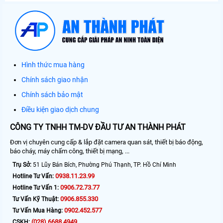
Hình thức mua hàng
Chính sách giao nhận
Chính sách bảo mật
Điều kiện giao dịch chung
CÔNG TY TNHH TM-DV ĐẦU TƯ AN THÀNH PHÁT
Đơn vị chuyên cung cấp & lắp đặt camera quan sát, thiết bị báo động,
báo cháy, máy chấm công, thiết bị mạng, ...
Trụ Sở:
51 Lũy Bán Bích, Phường Phú Thạnh, TP. Hồ Chí Minh
0938.11.23.99
Hotline Tư Vấn:
0906.72.73.77
Hotline Tư Vấn 1:
0906.855.330
Tư Vấn Kỹ Thuật:
0902.452.577
Tư Vấn Mua Hàng:
(028) 6688.4949
CSKH: