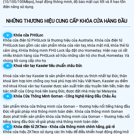
(10/100/100Mbps), hoạt động thông minh, độ bảo mật cực tốt và ít hao tốn
điện năng sử dụng.
NHỮNG THƯƠNG HIỆU CUNG CẤP KHÓA CỬA HÀNG ĐẦU
🔅
Khóa cửa PHGLoc
Khóa cửa điện tử PHGLock là thương hiệu của Australia. Khóa cửa điện tử
PHGLock bao gồm các sản phẩm khóa cửa vân tay, khóa mật mã, khóa thẻ từ
cảm ứng, KHóa thông minh PHG Lock lắp đặt cho Homestay. Hiện nay có rất
nhiều khách hàng của PHGLock sở hữu những căn hộ cho thuê, Homestay. Và
chúng tôi cung cấp cho họ
🔅
Khoá vân tay Kassler tiêu chuẩn châu Đức
Khoá cửa vân tay Kassler là sản phẩm khoá được ưu thích nhất tại Đức, thân
khoá làm hợp kim chống oxy hoá phù hợp khí hậu Việt Nam, Kassler ưu điểm
mở khoá Khoá vân tay Kassler được sản xuất trên dây truyền tiên tiến, hiện đại
bậc nhất của Cộng Hoà liên bang Đức, được đặt nhà máy tại Malaysia.
🔅
Khóa Cửa Thông Minh Goman - Công Nghệ Hàng Đầu Châu Âu
Sản phẩm khóa cửa thông minh của Goman – thương hiệu nổi tiếng hàng đầu
Đức về giải pháp nhà thông minh toàn diện. Khóa cửa thông minh Goman
được phát triển sản phẩm khóa cửa thông minh của Goman – thương hiệu nổi
tiếng hàng đầu Đức về giải pháp nhà thông minh toàn diện
🔅
Khóa điện tử ZKTeco - Khóa cửa thông minh chính hãng, giá rẻ
Khóa cửa hiệu ZKTeco sử dụng các tín hiệu để điều khiển hoạt động đóng/mở