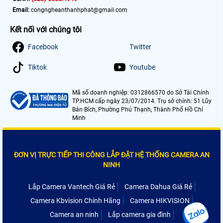
Email:
congngheanthanhphat@gmail.com
Kết nối với chúng tôi
Facebook
Twitter
Tiktok
Youtube
Mã số doanh nghiệp: 0312866570 do Sở Tài Chính
TP.HCM cấp ngày 23/07/2014. Trụ sở chính: 51 Lũy
Bán Bích, Phường Phú Thạnh, Thành Phố Hồ Chí
Minh
ĐƠN VỊ TRỰC TIẾP THI CÔNG LẮP ĐẶT HỆ THỐNG CAMERA AN
NINH
Lắp Camera Vantech Giá Rẻ
Camera Dahua Giá Rẻ
Camera Kbvision Chính Hãng
Camera HIKVISION
Camera an ninh
Lắp camera gia đình