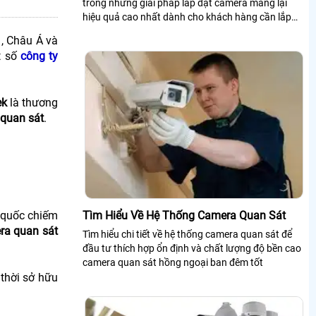
trong những giải pháp lắp đặt camera mang lại
hiệu quả cao nhất dành cho khách hàng cần lắp
camera quan sát giá rẻ uy tín và chất...
, Châu Á và
t số
công ty
ek
là thương
quan sát
.
Tìm Hiểu Về Hệ Thống Camera Quan Sát
g quốc chiếm
ra quan sát
Tìm hiểu chi tiết về hệ thống camera quan sát để
đầu tư thích hợp ổn định và chất lượng độ bền cao
camera quan sát hồng ngoại ban đêm tốt
thời sở hữu