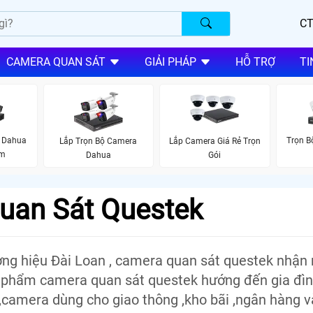
CT
CAMERA QUAN SÁT
GIẢI PHÁP
HỖ TRỢ
TI
 Dahua
Trọn 
Lắp Trọn Bộ Camera
Lắp Camera Giá Rẻ Trọn
ộm
Dahua
Gói
uan Sát Questek
ng hiệu Đài Loan , camera quan sát questek nhận
phẩm camera quan sát questek hướng đến gia đìn
,camera dùng cho giao thông ,kho bãi ,ngân hàng 