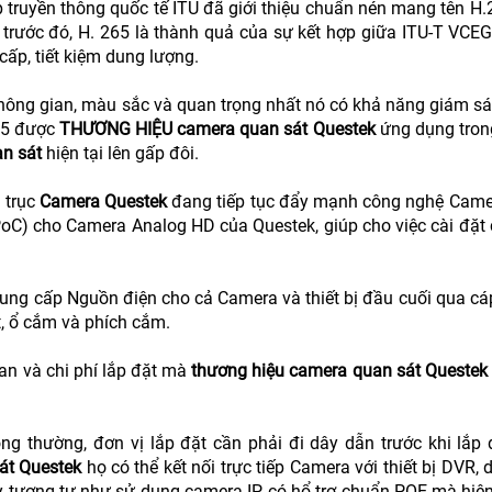
ệp truyền thông quốc tế ITU đã giới thiệu chuẩn nén mang tên H
 trước đó, H. 265 là thành quả của sự kết hợp giữa ITU-T VCEG
cấp, tiết kiệm dung lượng.
không gian, màu sắc và quan trọng nhất nó có khả năng giám s
65 được
THƯƠNG HIỆU camera quan sát Questek
ứng dụng tro
n sát
hiện tại lên gấp đôi.
 trục
Camera Questek
đang tiếp tục đẩy mạnh công nghệ Came
(PoC) cho Camera Analog HD của Questek, giúp cho việc cài đặt
ung cấp Nguồn điện cho cả Camera và thiết bị đầu cuối qua cá
ệt, ổ cắm và phích cắm.
ian và chi phí lắp đặt mà
thương hiệu camera quan sát Questek
g thường, đơn vị lắp đặt cần phải đi dây dẫn trước khi lắp 
át Questek
họ có thể kết nối trực tiếp Camera với thiết bị DVR,
ày tương tự như sử dụng camera IP có hổ trợ chuẩn POE mà hiện