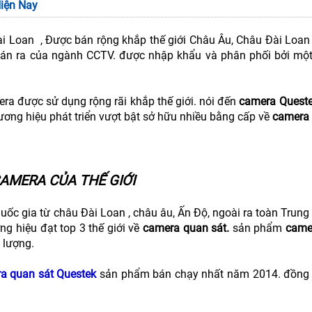
iện Nay
i Loan , Được bán rộng khắp thế giới Châu Âu, Châu Đài Loan 
án ra của ngành CCTV. được nhập khẩu và phân phối bởi mộ
ra được sử dụng rộng rãi khắp thế giới. nói đến
camera Quest
ương hiệu phát triển vượt bật sở hữu nhiều bằng cấp về
camera 
CAMERA CỦA THẾ GIỚI
uốc gia từ châu Đài Loan , châu âu, Ấn Độ, ngoài ra toàn Trun
ơng hiệu đạt top 3 thế giới về
camera quan sát.
sản phẩm
came
 lượng.
a quan sát Questek
sản phẩm bán chạy nhất năm 2014. đồng 