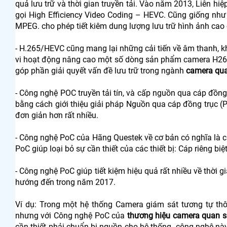
quả lưu trữ và thời gian truyền tải. Vào năm 2013, Liên hi
gọi High Efficiency Video Coding – HEVC. Cũng giống như
MPEG. cho phép tiết kiêm dung lượng lưu trữ hình ảnh cao 
- H.265/HEVC cũng mang lại những cải tiến về âm thanh, 
vi hoạt động nâng cao một số dòng sản phẩm camera H2
góp phần giải quyết vấn đề lưu trữ trong ngành
camera qua
- Công nghệ POC truyền tải tín, và cấp nguồn qua cáp đồng
bằng cách giới thiệu giải pháp Nguồn qua cáp đồng trục 
đơn giản hơn rất nhiều.
- Công nghệ PoC của Hãng Questek về cơ bản có nghĩa là c
PoC giúp loại bỏ sự cần thiết của các thiết bị: Cáp riêng bi
- Công nghệ PoC giúp tiết kiệm hiệu quả rất nhiều về thời g
hướng đến trong năm 2017.
Ví dụ: Trong một hệ thống Camera giám sát tương tự thôn
nhưng với Công nghệ PoC của
thương hiệu camera quan s
cần thiết phải chuẩn bị nguồn cho hệ thống. công nghệ n