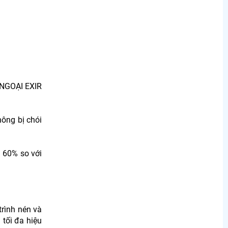
G NGOẠI EXIR
ông bị chói
n 60% so với
trình nén và
 tối đa hiệu