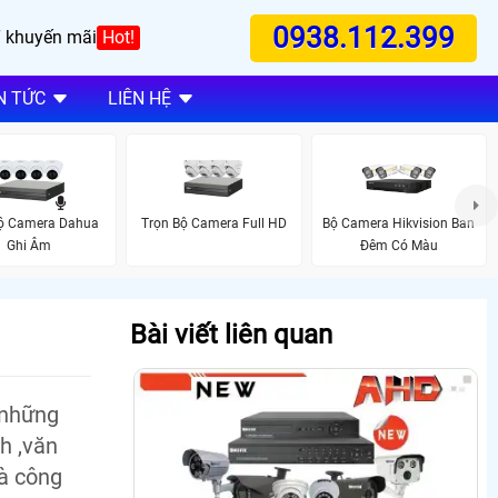
0938.112.399
 khuyến mãi
Hot!
N TỨC
LIÊN HỆ
Bộ Camera Dahua
Trọn Bộ Camera Full HD
Bộ Camera Hikvision Ban
Ghi Âm
Đêm Có Màu
Bài viết liên quan
 những
h ,văn
và công