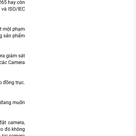
.265 hay còn
 và ISO/IEC
át một phạm
ng sản phẩm
ra giám sát
 các Camera
p đồng trục.
đang muốn
đặt camera,
 do đó không
 tại camera