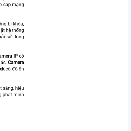
cho cáp mạng
ông bị khóa,
 đặt hệ thống
hải sử dụng
amera IP
có
hác.
Camera
tek
có độ ổn
 sáng, hiệu
g phát minh