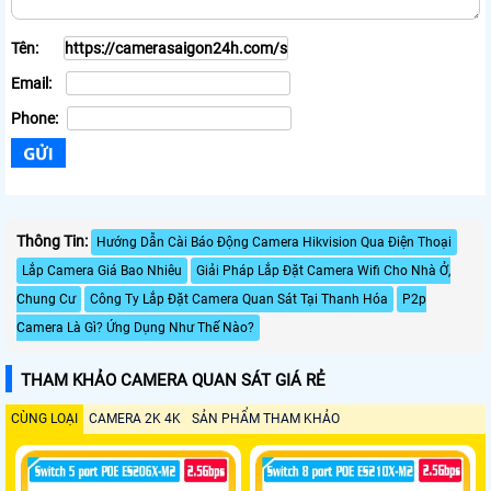
Tên:
Email:
Phone:
Thông Tin:
Hướng Dẫn Cài Báo Động Camera Hikvision Qua Điện Thoại
Lắp Camera Giá Bao Nhiêu
Giải Pháp Lắp Đặt Camera Wifi Cho Nhà Ở,
Chung Cư
Công Ty Lắp Đặt Camera Quan Sát Tại Thanh Hóa
P2p
Camera Là Gì? Ứng Dụng Như Thế Nào?
THAM KHẢO CAMERA QUAN SÁT GIÁ RẺ
CÙNG LOẠI
CAMERA 2K 4K
SẢN PHẨM THAM KHẢO