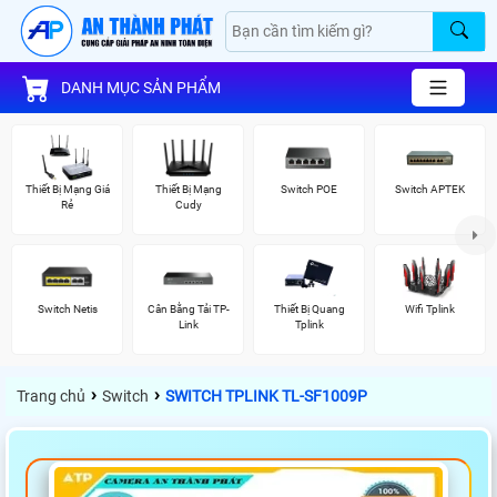
DANH MỤC SẢN PHẨM
Thiết Bị Mạng Giá
Thiết Bị Mạng
Switch POE
Switch APTEK
Rẻ
Cudy
Switch Netis
Cân Bằng Tải TP-
Thiết Bị Quang
Wifi Tplink
Link
Tplink
›
›
Trang chủ
Switch
SWITCH TPLINK TL-SF1009P