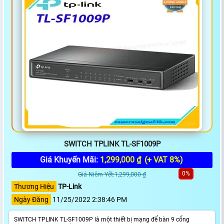
SWITCH TPLINK TL-SF1009P
Giá Khuyến Mãi:
1,299,000 ₫
(+ VAT 8%)
0%
Giá Niêm Yết:1,299,000 ₫
Thương Hiệu
TP-Link
Ngày Đăng
11/25/2022 2:38:46 PM
SWITCH TPLINK TL-SF1009P là một thiết bị mạng để bàn 9 cổng