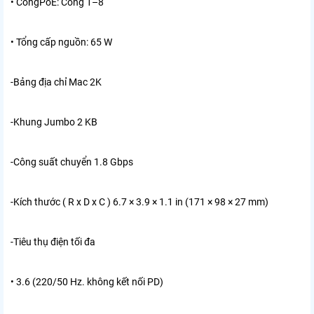
• CổngPoE: Cổng 1–8
• Tổng cấp nguồn: 65 W
-Bảng địa chỉ Mac
2K
-Khung Jumbo
2 KB
-Công suất chuyển
1.8 Gbps
-Kích thước ( R x D x C )
6.7 × 3.9 × 1.1 in (171 × 98 × 27 mm)
-Tiêu thụ điện tối đa
• 3.6 (220/50 Hz. không kết nối PD)