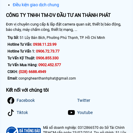
Điều kiện giao dịch chung
CÔNG TY TNHH TM-DV ĐẦU TƯ AN THÀNH PHÁT
Đơn vị chuyên cung cấp & lắp đặt camera quan sát, thiết bị báo động,
báo cháy, máy chấm công, thiết bị mạng, ...
Trụ Sở:
51 Lũy Bán Bích, Phường Phú Thạnh, TP. Hồ Chí Minh
0938.11.23.99
Hotline Tư Vấn:
0906.72.73.77
Hotline Tư Vấn 1:
0906.855.330
Tư Vấn Kỹ Thuật:
0902.452.577
Tư Vấn Mua Hàng:
(028) 6688.4949
CSKH:
Email:
congngheanthanhphat@gmail.com
Kết nối với chúng tôi
Facebook
Twitter
Tiktok
Youtube
Mã số doanh nghiệp: 0312866570 do Sở Tài Chính
TP.HCM cấp ngày 23/07/2014. Trụ sở chính: 51 Lũy