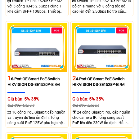
📷 Switch TP-Link ES206XPP-M2
📸 Switch TP-Link ES210XPP-M2 là
với 5 cổng RJ45 2.5Gbps cùng 1
bộ chia mạng với 8 cổng tốc độ
khe cắm SFP+ 10Gbps. Thiết bị
cao lên đến 2,5Gbps hỗ trợ cấp
tích hợp 4 cổng PoE++ đạt chuẩn
nguồn và mạng cho đầu ghi hình
802.3af/at/bt tổng công suất
từ xa nhờ công suất POE lên đến
120W cấp nguồn đến 90W mỗi
cổng đáp ứng tốt hệ thống camera
IP và WiFi hiệu suất cao.
1
2
6-Port GE Smart PoE Switch
4-Port GE Smart PoE Switch
HIKVISION DS-3E1520P-EI/M
HIKVISION DS-3E1528P-EI/M
Giá bán: 5%-35%
Giá bán: 5%-35%
Giá Gốc: Liên hệ
Giá Gốc: Liên hệ
🎞 16 cổng PoE Gigabit cấp nguồn
🎥 24 cổng Gigabit PoE cấp nguồn
và truyền dữ liệu ổn định. Tổng
cho camera IP. Tổng công suất
công suất PoE 125W phù hợp hệ
PoE lên đến 230W ổn định. Hỗ trợ
thống camera IP vừa. 2 cổng RJ45
truyền PoE xa đến 300 mét. Băng
Gigabit và 2 cổng quang SFP mở
thông chuyển mạch đạt 68 Gbps
rộng linh hoạt. Hỗ trợ truyền PoE
mạnh mẽ.