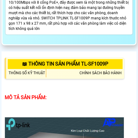
10/100Mbps với 8 cổng PoE+, đây được xem là một trong những thiết bị
có hiệu suất kết nối ổn định hiện nay, đảm bảo mang lại đường truyền
mượt mà cho các thiết bị, rất thích hợp cho các văn phòng, doanh
nghiệp vừa và nhỏ. SWITCH TPLINK TL-SF1009P mang kích thước nhỏ
gọn 171 x 98 x 27 mm, rất phù hợp với các văn phòng làm việc có diện
tích không quá lớn
📖 THÔNG TIN SẢN PHẨM TL-SF1009P
THÔNG SỐ KỸ THUẬT
CHÍNH SÁCH BẢO HÀNH
MÔ TẢ SẢN PHẨM: