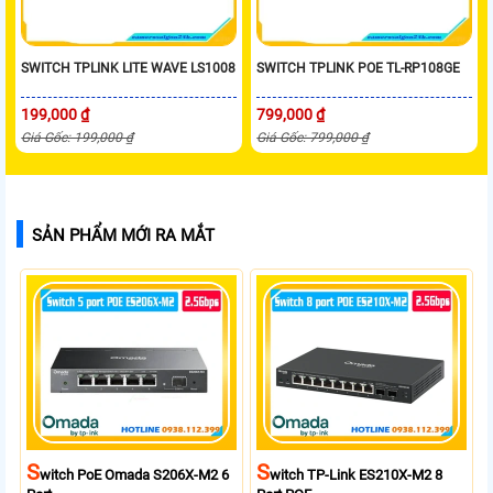
SWITCH TPLINK LITE WAVE LS1008
SWITCH TPLINK POE TL-RP108GE
199,000 ₫
799,000 ₫
Giá Gốc: 199,000 ₫
Giá Gốc: 799,000 ₫
SẢN PHẨM MỚI RA MẮT
S
S
Witch PoE Omada S206X-M2 6
Witch TP-Link ES210X-M2 8