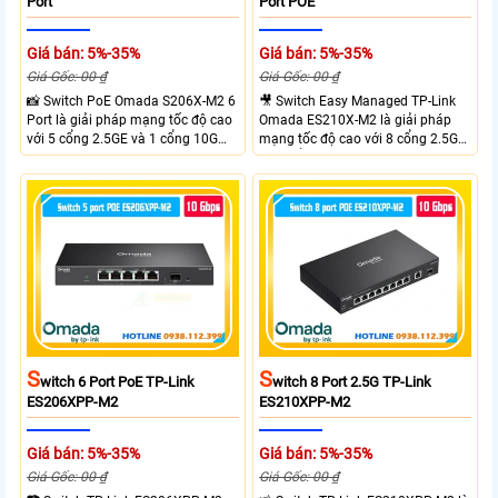
Port
Port POE
Giá bán: 5%-35%
Giá bán: 5%-35%
Giá Gốc: 00 ₫
Giá Gốc: 00 ₫
📸 Switch PoE Omada S206X-M2 6
🎥 Switch Easy Managed TP-Link
Port là giải pháp mạng tốc độ cao
Omada ES210X-M2 là giải pháp
với 5 cổng 2.5GE và 1 cổng 10G
mạng tốc độ cao với 8 cổng 2.5GE
SFP+, đáp ứng nhu cầu truyền tải
và 2 cổng 10G SFP+ đáp ứng nhu
dữ liệu lớn sở hữu băng thông
cầu truyền tải dữ liệu lớn sở hữu
chuyển mạch 45Gbps cùng tốc độ
băng thông chuyển mạch 80Gbps
chuyển tiếp 33.48Mpps, mang lại
tốc độ chuyển tiếp 59.52Mpps
hiệu suất ổn định cho doanh
mang lại kết nối ổn định cho
nghiệp văn phòng và hệ thống
doanh nghiệp văn phòng và hệ
mạng hiện đại.
thống mạng hiện đại.
S
S
Witch 6 Port PoE TP-Link
Witch 8 Port 2.5G TP-Link
ES206XPP-M2
ES210XPP-M2
Giá bán: 5%-35%
Giá bán: 5%-35%
Giá Gốc: 00 ₫
Giá Gốc: 00 ₫