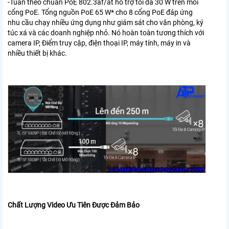
-Tuân theo chuẩn PoE 802.3af/at hỗ trợ tối đa 30 W trên mỗi
cổng PoE. Tổng nguồn PoE 65 W* cho 8 cổng PoE đáp ứng
nhu cầu chạy nhiều ứng dụng như giám sát cho văn phòng, ký
túc xá và các doanh nghiệp nhỏ. Nó hoàn toàn tương thích với
camera IP, Điểm truy cập, điện thoại IP, máy tính, máy in và
nhiều thiết bị khác.
Chất Lượng Video Ưu Tiên Được Đảm Bảo