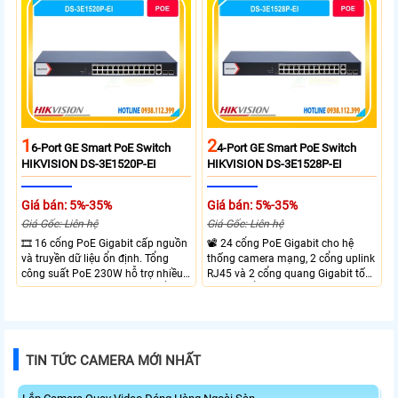
xa tối đa lên đến 300 mét.
1
2
6-Port GE Smart PoE Switch
4-Port GE Smart PoE Switch
HIKVISION DS-3E1520P-EI
HIKVISION DS-3E1528P-EI
Giá bán: 5%-35%
Giá bán: 5%-35%
Giá Gốc: Liên hệ
Giá Gốc: Liên hệ
🎞 16 cổng PoE Gigabit cấp nguồn
📽 24 cổng PoE Gigabit cho hệ
và truyền dữ liệu ổn định. Tổng
thống camera mạng, 2 cổng uplink
công suất PoE 230W hỗ trợ nhiều
RJ45 và 2 cổng quang Gigabit tốc
thiết bị cùng lúc. Tốc độ chuyển
độ cao, Tổng công suất PoE 370W
mạch 68Gbps đảm bảo hiệu suất
cấp nguồn nhiều thiết bị.
cao ổn định. Hỗ trợ truyền PoE xa
lên đến 300m cho hệ thống
camera.
TIN TỨC CAMERA MỚI NHẤT