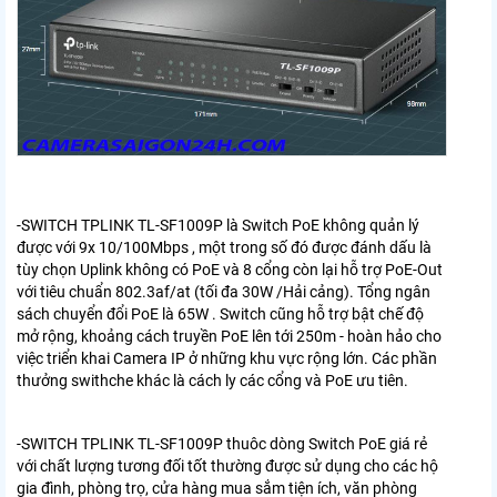
-SWITCH TPLINK TL-SF1009P là Switch PoE không quản lý
được với 9x 10/100Mbps , một trong số đó được đánh dấu là
tùy chọn Uplink không có PoE và 8 cổng còn lại hỗ trợ PoE-Out
với tiêu chuẩn 802.3af/at (tối đa 30W /Hải cảng). Tổng ngân
sách chuyển đổi PoE là 65W . Switch cũng hỗ trợ bật chế độ
mở rộng, khoảng cách truyền PoE lên tới 250m - hoàn hảo cho
việc triển khai Camera IP ở những khu vực rộng lớn. Các phần
thưởng swithche khác là cách ly các cổng và PoE ưu tiên.
-
SWITCH TPLINK TL-SF1009P
thuôc dòng Switch PoE giá rẻ
với chất lượng tương đối tốt thường được sử dụng cho các hộ
gia đình, phòng trọ, cửa hàng mua sắm tiện ích, văn phòng