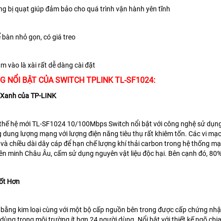
ng bị quạt giúp đảm bảo cho quá trình vận hành yên tĩnh
ể bàn nhỏ gọn, có giá treo
ắm vào là xài rất dễ dàng cài đặt
G NỔI BẬT CỦA SWITCH TPLINK TL-SF1024:
Xanh của TP-LINK
hế hệ mới TL-SF1024 10/100Mbps Switch nổi bật với công nghệ sử dụng nă
 dung lượng mạng với lượng điện năng tiêu thụ rất khiêm tốn. Các vi mạc
ết và chiều dài dây cáp để hạn chế lượng khí thải carbon trong hệ thống m
ên minh Châu Âu, cấm sử dụng nguyên vật liệu độc hại. Bên cạnh đó, 80% 
Tốt Hơn
ỏ bằng kim loại cùng với một bộ cấp nguồn bên trong được cấp chứng nh
dùng trong môi trường ít hơn 24 người dùng. Nổi bật với thiết kế ngõ chia 