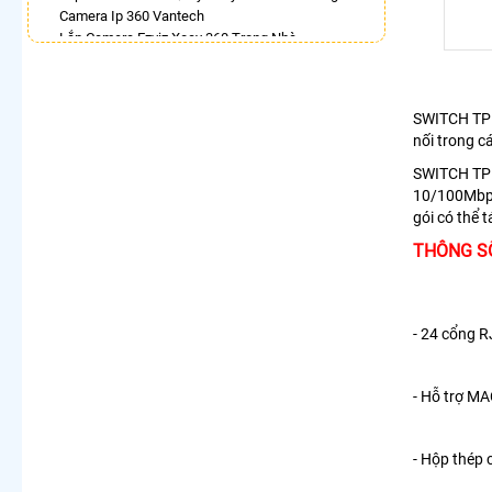
Camera Ip 360 Vantech
Lắp Camera Ezviz Xoay 360 Trong Nhà
Camera IP 360 Dahua
Lắp Camera 360 Báo Động Kbvision
Lắp Camera Wifi Dahua Xoay 360
SWITCH TPLI
Bán Camera Vantech Xoay 360 Độ
nối trong 
Camera 360 Báo Động Ezviz
SWITCH TPLI
LẮP CAMERA THEO NHU CẦU
10/100Mbps.
Lắp Camera Văn Phòng Giá Rẻ
gói có thể t
Lắp Camera Nhà Xưởng Giá Rẻ
THÔNG SỐ
Lắp Camera Gia Đình Giá Rẻ
Lắp Camera Kho Hàng Giá Rẻ
Lắp Camera Cửa Hàng Giá Rẻ
Lắp Camera Wifi Giá Rẻ Chính Hãng
- 24
cổng R
Lắp Camera Công Trình Giá Rẻ
Camera 360 Giá Rẻ
- Hỗ trợ MA
- Hộp thép 