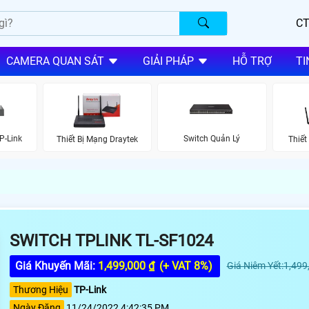
CT
CAMERA QUAN SÁT
GIẢI PHÁP
HỖ TRỢ
TI
P-Link
Switch Quản Lý
Thiết Bị Mạng Draytek
Thiết
SWITCH TPLINK TL-SF1024
Giá Khuyến Mãi:
1,499,000 ₫
(+ VAT 8%)
Giá Niêm Yết:1,499
Thương Hiệu
TP-Link
Ngày Đăng
11/24/2022 4:42:35 PM