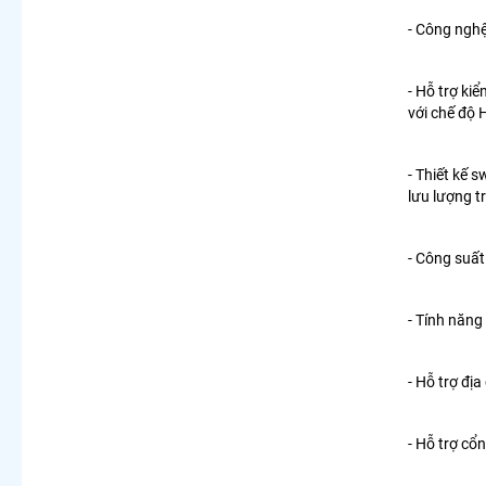
- Công nghệ
- Hỗ trợ ki
với chế độ 
- Thiết kế s
lưu lượng tr
- Công suấ
- Tính năng
- Hỗ trợ đị
- Hỗ trợ cổ