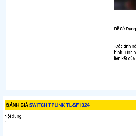
Dễ Sử Dụng
-Các tính n
hình. Tính 
liên kết củ
ĐÁNH GIÁ
SWITCH TPLINK TL-SF1024
Nội dung: