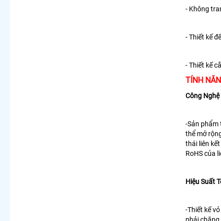
- Không tra
- Thiết kế đ
- Thiết kế c
TÍNH NĂN
Công Nghệ 
-Sản phẩm t
thể mở rộng
thái liên k
RoHS của li
Hiệu Suất 
-Thiết kế v
phải chăng 