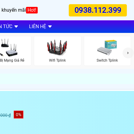
0938.112.399
 khuyến mãi
Hot!
N TỨC
LIÊN HỆ
 Bị Mạng Giá Rẻ
Wifi Tplink
Switch Tplink
0%
,000 ₫