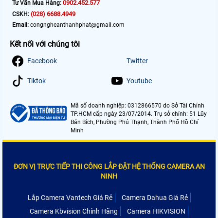
0902.452.577
Tư Vấn Mua Hàng:
(028) 6688.4949
CSKH:
Email:
congngheanthanhphat@gmail.com
Kết nối với chúng tôi
Facebook
Twitter
Tiktok
Youtube
Mã số doanh nghiệp: 0312866570 do Sở Tài Chính
TP.HCM cấp ngày 23/07/2014. Trụ sở chính: 51 Lũy
Bán Bích, Phường Phú Thạnh, Thành Phố Hồ Chí
Minh
ĐƠN VỊ TRỰC TIẾP THI CÔNG LẮP ĐẶT HỆ THỐNG CAMERA AN
NINH
Lắp Camera Vantech Giá Rẻ
Camera Dahua Giá Rẻ
Camera Kbvision Chính Hãng
Camera HIKVISION