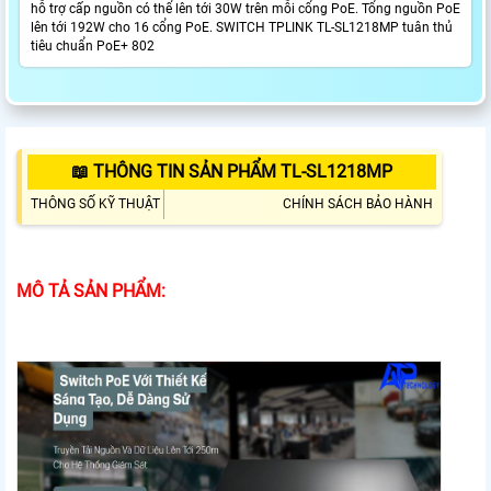
hỗ trợ cấp nguồn có thể lên tới 30W trên mỗi cổng PoE. Tổng nguồn PoE
lên tới 192W cho 16 cổng PoE. SWITCH TPLINK TL-SL1218MP tuân thủ
tiêu chuẩn PoE+ 802
📖 THÔNG TIN SẢN PHẨM TL-SL1218MP
THÔNG SỐ KỸ THUẬT
CHÍNH SÁCH BẢO HÀNH
MÔ TẢ SẢN PHẨM: