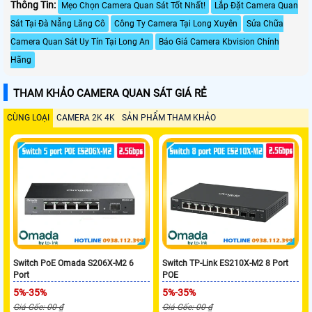
Thông Tin:
Mẹo Chọn Camera Quan Sát Tốt Nhất!
Lắp Đặt Camera Quan
Sát Tại Đà Nẵng Lăng Cô
Công Ty Camera Tại Long Xuyên
Sửa Chữa
Camera Quan Sát Uy Tín Tại Long An
Báo Giá Camera Kbvision Chính
Hãng
THAM KHẢO CAMERA QUAN SÁT GIÁ RẺ
CÙNG LOẠI
CAMERA 2K 4K
SẢN PHẨM THAM KHẢO
Switch PoE Omada S206X-M2 6
Switch TP-Link ES210X-M2 8 Port
Port
POE
5%-35%
5%-35%
Giá Gốc: 00 ₫
Giá Gốc: 00 ₫