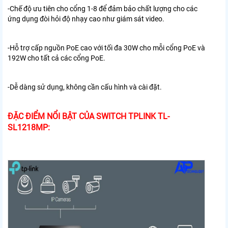
-Chế độ ưu tiên cho cổng 1-8 để đảm bảo chất lượng cho các
ứng dụng đòi hỏi độ nhạy cao như giám sát video.
-Hỗ trợ cấp nguồn PoE cao với tối đa 30W cho mỗi cổng PoE và
192W cho tất cả các cổng PoE.
-Dễ dàng sử dụng, không cần cấu hình và cài đặt.
ĐẶC ĐIỂM NỔI BẬT CỦA SWITCH TPLINK TL-
SL1218MP: