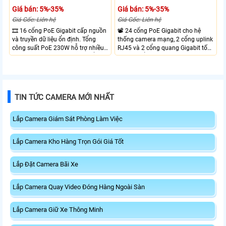
Giá bán: 5%-35%
Giá bán: 5%-35%
Giá Gốc: Liên hệ
Giá Gốc: Liên hệ
🎞 16 cổng PoE Gigabit cấp nguồn
📽 24 cổng PoE Gigabit cho hệ
và truyền dữ liệu ổn định. Tổng
thống camera mạng, 2 cổng uplink
công suất PoE 230W hỗ trợ nhiều
RJ45 và 2 cổng quang Gigabit tốc
thiết bị cùng lúc. Tốc độ chuyển
độ cao, Tổng công suất PoE 370W
mạch 68Gbps đảm bảo hiệu suất
cấp nguồn nhiều thiết bị.
cao ổn định. Hỗ trợ truyền PoE xa
lên đến 300m cho hệ thống
camera.
TIN TỨC CAMERA MỚI NHẤT
Lắp Camera Giám Sát Phòng Làm Việc
Lắp Camera Kho Hàng Trọn Gói Giá Tốt
Lắp Đặt Camera Bãi Xe
Lắp Camera Quay Video Đóng Hàng Ngoài Sàn
Lắp Camera Giữ Xe Thông Minh