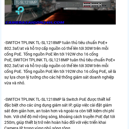
-SWITCH TPLINK TL-SL1218MP
tuân thủ tiêu chuẩn PoE+
802.3af/at và hỗ trợ cấp nguồn có thể lên tới 30W trên mỗi
cổng PoE. Tổng nguồn PoE lên tới 192W cho 16 cổng
PoE,
SWITCH TPLINK TL-SL1218MP
tuân thủ tiêu chuẩn PoE+
802.3af/at và hỗ trợ cấp nguồn có thể lên tới 30W trên mỗi
cổng PoE. Tổng nguồn PoE lên tới 192W cho 16 cổng PoE,
sẽ là
sự lựa chọn lý tưởng cho các hệ thống giám sát doanh nghiệp
vừa và nhỏ.
-
SWITCH TPLINK TL-SL1218MP
là Switch PoE được thiết kế
đặc biệt cho các ứng dụng giám sát IP, giúp việc cài đặt giám
sát đơn giản hơn, an toàn hơn và ngoài ra còn tiết kiệm chi phí
hơn. Với chế độ mở rộng sóng, khoảng cách truyền PoE đạt tới
250m, giúp thiết bị trở nên hoàn hảo đối với việc triển khai
Camera IP trong vùng phủ sóng rộng.