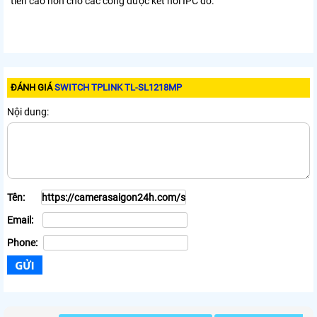
tiên cao hơn cho các cổng được kết nối IPC đó.
ĐÁNH GIÁ
SWITCH TPLINK TL-SL1218MP
Nội dung:
Tên:
Email:
Phone: