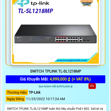
SWITCH TPLINK TL-SL1218MP
Giá Khuyến Mãi:
4,999,000 ₫
(+ VAT 8%)
0%
Giá Niêm Yết:4,999,000 ₫
Thương Hiệu
TP-Link
Ngày Đăng
11/25/2022 10:17:24 AM
SWITCH TPLINK TL-SL1218MP tuân thủ tiêu chuẩn PoE+ 802. 3af/at và