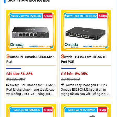
SẢN PHẨM MỚI RA MẮT
S
S
Witch PoE Omada S206X-M2 6
Witch TP-Link ES210X-M2 8
Port
Port POE
Giá bán: 5%-35%
Giá bán: 5%-35%
Giá Gốc: 00 ₫
Giá Gốc: 00 ₫
📸 Switch PoE Omada S206X-M2 6
🎥 Switch Easy Managed TP-Link
Port là giải pháp mạng tốc độ cao
Omada ES210X-M2 là giải pháp
với 5 cổng 2.5GE và 1 cổng 10G
mạng tốc độ cao với 8 cổng 2.5GE
SFP+, đáp ứng nhu cầu truyền tải
và 2 cổng 10G SFP+ đáp ứng nhu
dữ liệu lớn sở hữu băng thông
cầu truyền tải dữ liệu lớn sở hữu
chuyển mạch 45Gbps cùng tốc độ
băng thông chuyển mạch 80Gbps
chuyển tiếp 33.48Mpps, mang lại
tốc độ chuyển tiếp 59.52Mpps
hiệu suất ổn định cho doanh
mang lại kết nối ổn định cho