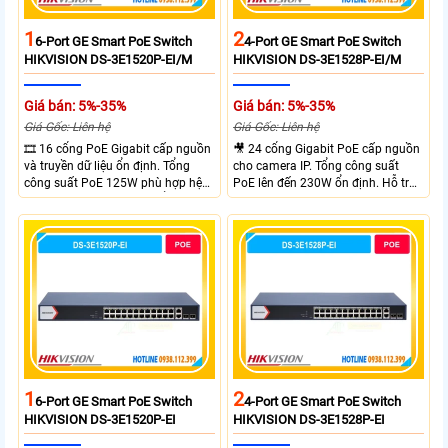
1
2
6-Port GE Smart PoE Switch
4-Port GE Smart PoE Switch
HIKVISION DS-3E1520P-EI/M
HIKVISION DS-3E1528P-EI/M
Giá bán: 5%-35%
Giá bán: 5%-35%
Giá Gốc: Liên hệ
Giá Gốc: Liên hệ
🎞 16 cổng PoE Gigabit cấp nguồn
🎥 24 cổng Gigabit PoE cấp nguồn
và truyền dữ liệu ổn định. Tổng
cho camera IP. Tổng công suất
công suất PoE 125W phù hợp hệ
PoE lên đến 230W ổn định. Hỗ trợ
thống camera IP vừa. 2 cổng RJ45
truyền PoE xa đến 300 mét. Băng
Gigabit và 2 cổng quang SFP mở
thông chuyển mạch đạt 68 Gbps
rộng linh hoạt. Hỗ trợ truyền PoE
mạnh mẽ.
xa tối đa lên đến 300 mét.
1
2
6-Port GE Smart PoE Switch
4-Port GE Smart PoE Switch
HIKVISION DS-3E1520P-EI
HIKVISION DS-3E1528P-EI