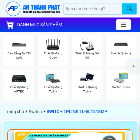
DANH MỤC SẢN PHẨM
Cân Bằng Tải TP-
Thiết Bị Mạng
Thiết Bị Mạng Giá
Switch Quản Lý
Link
Cudy
Rẻ
Thiết Bị Mạng
Thiết Bị Mạng
Thiết Bị Quang
Switch Tplink
APTEK
Tplink
Tplink
›
›
Trang chủ
Switch
SWITCH TPLINK TL-SL1218MP