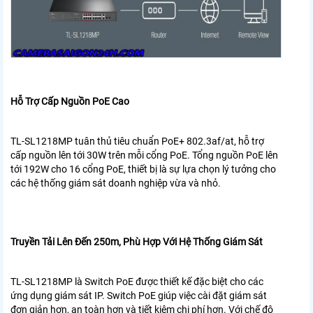
Hỗ Trợ Cấp Nguồn PoE Cao
TL-SL1218MP tuân thủ tiêu chuẩn PoE+ 802.3af/at, hỗ trợ
cấp nguồn lên tới 30W trên mỗi cổng PoE. Tổng nguồn PoE lên
tới 192W cho 16 cổng PoE, thiết bị là sự lựa chọn lý tưởng cho
các hệ thống giám sát doanh nghiệp vừa và nhỏ.
Truyền Tải Lên Đến 250m, Phù Hợp Với Hệ Thống Giám Sát
TL-SL1218MP là Switch PoE được thiết kế đặc biệt cho các
ứng dụng giám sát IP. Switch PoE giúp việc cài đặt giám sát
đơn giản hơn, an toàn hơn và tiết kiệm chi phí hơn. Với chế độ