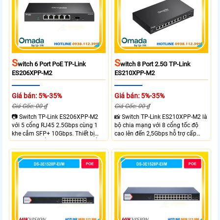
nghiệp văn phòng và hệ thống
doanh nghiệp văn phòng và hệ
mạng hiện đại.
thống mạng hiện đại.
S
S
Witch 6 Port PoE TP-Link
Witch 8 Port 2.5G TP-Link
ES206XPP-M2
ES210XPP-M2
Giá bán: 5%-35%
Giá bán: 5%-35%
Giá Gốc: 00 ₫
Giá Gốc: 00 ₫
📷 Switch TP-Link ES206XPP-M2
📸 Switch TP-Link ES210XPP-M2 là
với 5 cổng RJ45 2.5Gbps cùng 1
bộ chia mạng với 8 cổng tốc độ
khe cắm SFP+ 10Gbps. Thiết bị
cao lên đến 2,5Gbps hỗ trợ cấp
tích hợp 4 cổng PoE++ đạt chuẩn
nguồn và mạng cho đầu ghi hình
802.3af/at/bt tổng công suất
từ xa nhờ công suất POE lên đến
120W cấp nguồn đến 90W mỗi
cổng đáp ứng tốt hệ thống camera
IP và WiFi hiệu suất cao.