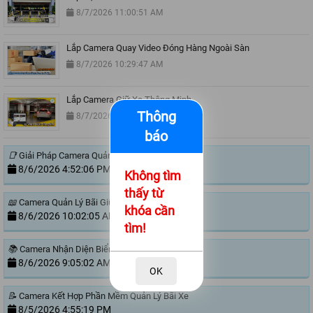
8/7/2026 11:00:51 AM
Lắp Camera Quay Video Đóng Hàng Ngoài Sàn
8/7/2026 10:29:47 AM
Lắp Camera Giữ Xe Thông Minh
Thông
8/7/2026 8:56:08 AM
báo
📑
Giải Pháp Camera Quản Lý Bãi Xe Trường Học
8/6/2026 4:52:06 PM
Không tìm
thấy từ
📖
Camera Quản Lý Bãi Giữ Xe Công Ty
khóa cần
8/6/2026 10:02:05 AM
tìm!
📚
Camera Nhận Diện Biển Số Xe Tự Động
8/6/2026 9:05:02 AM
OK
📝
Camera Kết Hợp Phần Mềm Quản Lý Bãi Xe
8/5/2026 4:55:19 PM