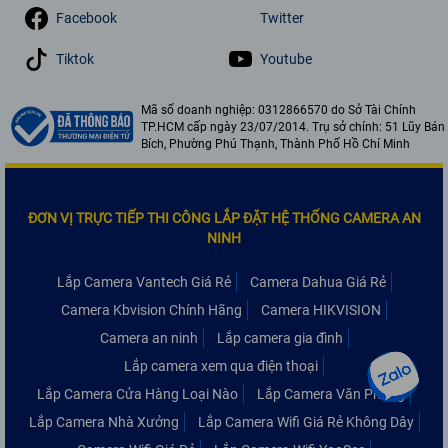
Facebook
Twitter
Tiktok
Youtube
Mã số doanh nghiệp: 0312866570 do Sở Tài Chính
TP.HCM cấp ngày 23/07/2014. Trụ sở chính: 51 Lũy Bán
Bích, Phường Phú Thạnh, Thành Phố Hồ Chí Minh
ĐƠN VỊ TRỰC TIẾP THI CÔNG LẮP ĐẶT HỆ THỐNG CAMERA AN
NINH
Lắp Camera Vantech Giá Rẻ
Camera Dahua Giá Rẻ
Camera Kbvision Chính Hãng
Camera HIKVISION
Camera an ninh
Lắp camera gia đình
Lắp camera xem qua điện thoại
Lắp Camera Cửa Hàng Loại Nào
Lắp Camera Văn Phòng
Lắp Camera Nhà Xưởng
Lắp Camera Wifi Giá Rẻ Không Dây