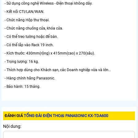
- Sử dụng công nghệ Wireless - Điện thoại không dây.
- Kết nối CTI/LAN/WAN.
- Chức năng Hộp thư thoại.
- Chức năng chuông cửa, khóa cửa.
- Có thể treo tường hoặc để bàn.
- Có thể lắp vào Rack 19 inch.
- Kích thước: 430mm(rộng) x 415mm(cao) x 270(sâu).
- Trọng lượng: 16 kg.
- Thích hợp dùng cho Khách sạn, các Doanh nghiệp vừa và lớn…
- Hàng chính hãng Panasonic.
- Bảo hành: 15 tháng.
ĐÁNH GIÁ
TỔNG ĐÀI ĐIỆN THOẠI PANASONIC KX-TDA600
Nội dung: