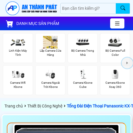
DANH MỤC SẢN PHẨM
Linh Kiện Máy
Lắp Camera Cửa
Bộ Camera Trong
Bộ Camera Full
Tính
Hàng
Nhà
Color
Camera Wifi
Camera Ngoài
Camera Kbone
Camera Kbone
Kbone
Trời Kbone
Cube
Xoay 360
›
›
Trang chủ
Thiết Bị Công Nghệ
Tổng Đài Điện Thoại Panasonic KX