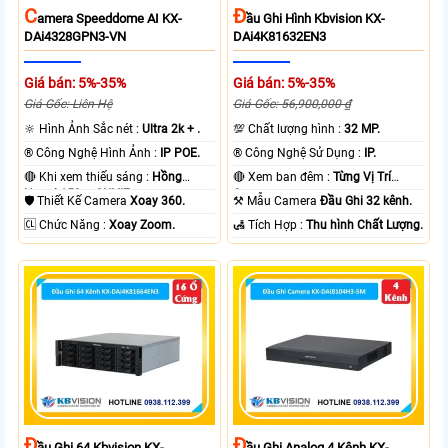
C
Đ
Amera Speeddome AI KX-
Ầu Ghi Hình Kbvision KX-
DAi4328GPN3-VN
DAi4K81632EN3
Giá bán: 5%-35%
Giá bán: 5%-35%
Giá Gốc: Liên Hệ
Giá Gốc: 56,900,000 ₫
🔆 Hình Ảnh Sắc nét :
Ultra 2k + .
💯 Chất lượng hình :
32 MP.
®️ Công Nghệ Hình Ảnh :
IP POE.
®️ Công Nghệ Sử Dụng :
IP.
🔴 Khi xem thiếu sáng :
Hồng
🔴 Xem ban đêm :
Từng Vị Trí
Ngoại 150m ONVIF.
Camera .
🛡 Thiết Kế Camera
Xoay 360.
⚒ Mẫu Camera
Đầu Ghi 32 kênh.
️🆑 Chức Năng :
Xoay Zoom.
️🛃 Tích Hợp :
Thu hình Chất Lượng.
Đ
Đ
Ầu Ghi 64 Kbvision KX-
Ầu Ghi Analog 4 Kênh KX-