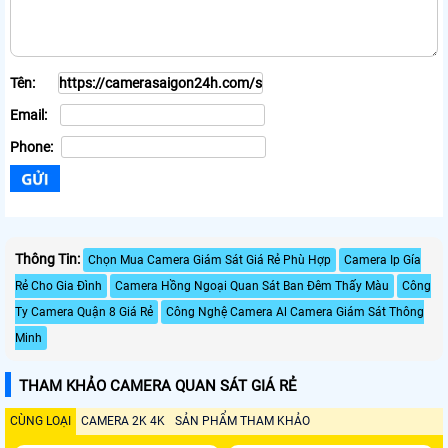
Tên:
Email:
Phone:
Thông Tin:
Chọn Mua Camera Giám Sát Giá Rẻ Phù Hợp
Camera Ip Gía
Rẻ Cho Gia Đình
Camera Hồng Ngoại Quan Sát Ban Đêm Thấy Màu
Công
Ty Camera Quận 8 Giá Rẻ
Công Nghệ Camera Al Camera Giám Sát Thông
Minh
THAM KHẢO CAMERA QUAN SÁT GIÁ RẺ
CÙNG LOẠI
CAMERA 2K 4K
SẢN PHẨM THAM KHẢO