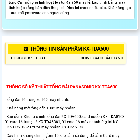
tổng đài mở rộng linh hoạt lên tối đa 960 máy lẻ. Lập trình bằng máy
tính hoặc bằng bàn điện thoại số. Disa lời chào nhiều cấp. Khả năng tạo
1000 mã password cho người dùng
📖 THÔNG TIN SẢN PHẨM KX-TDA600
THÔNG SỐ KỸ THUẬT
CHÍNH SÁCH BẢO HÀNH
THÔNG SỐ KỸ THUẬT TỔNG ĐÀI PANASONIC KX-TDA600:
-Tổng đài 16 trung kế-160 máy nhánh.
- Khả năng mở rộng đến 1032 máy nhánh.
- Bao gồm: Khung chính tổng đài KX-TDA600, card nguồn KX-TDA0103,
01 card 16 trung kế KX-TDA6381, 01 card 16 máy nhánh Digital KX-
TDA0172, 06 card 24 máy nhánh KX-TDA6178.
- Cấu hình khung chính: gồm 10 khe cắm sử dụng để cắm Card máy