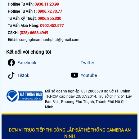
0938.11.23.99
Hotline Tư Vấn:
0906.72.73.77
Hotline Tư Vấn 1:
0906.855.330
Tư Vấn Kỹ Thuật:
0902.452.577
Tư Vấn Mua Hàng:
(028) 6688.4949
CSKH:
Email:
congngheanthanhphat@gmail.com
Kết nối với chúng tôi
Facebook
Twitter
Tiktok
Youtube
Mã số doanh nghiệp: 0312866570 do Sở Tài Chính
TP.HCM cấp ngày 23/07/2014. Trụ sở chính: 51 Lũy
Bán Bích, Phường Phú Thạnh, Thành Phố Hồ Chí
Minh
ĐƠN VỊ TRỰC TIẾP THI CÔNG LẮP ĐẶT HỆ THỐNG CAMERA AN
NINH