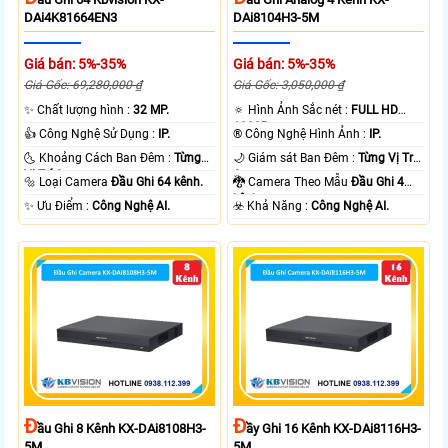
DAi4K81664EN3
DAi8104H3-5M
Giá bán: 5%-35%
Giá bán: 5%-35%
Giá Gốc: 69,280,000 ₫
Giá Gốc: 3,050,000 ₫
✨ Chất lượng hình :
32 MP.
🔅 Hình Ảnh Sắc nét :
FULL HD
1080P .
👍 Công Nghệ Sử Dụng :
IP.
®️ Công Nghệ Hình Ảnh :
IP.
🌜 Khoảng Cách Ban Đêm :
Từng
🌙 Giám sát Ban Đêm :
Từng Vị Trí
Vị Trí Camera .
Camera .
🔩 Loại Camera
Đầu Ghi 64 kênh.
🐉️ Camera Theo Mẫu
Đầu Ghi 4
kênh.
️✨ Ưu Điểm :
Công Nghệ AI.
️☣️ Khả Năng :
Công Nghệ AI.
Đ
Đ
Ầu Ghi 8 Kênh KX-DAi8108H3-
Ầy Ghi 16 Kênh KX-DAi8116H3-
5M
5M