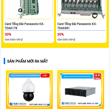
Card Tổng Đài Panasonic KX-
Card Tổng Đài Panasonic KX-
TDA6178
TDA6381
30%
30%
Giá Gốc: 00 ₫
Giá Gốc: 00 ₫
SẢN PHẨM MỚI RA MẮT