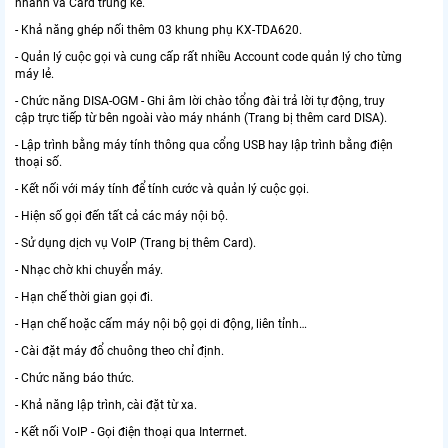
nhánh và Card trung kế.
- Khả năng ghép nối thêm 03 khung phụ KX-TDA620.
- Quản lý cuộc gọi và cung cấp rất nhiều Account code quản lý cho từng
máy lẻ.
- Chức năng DISA-OGM - Ghi âm lời chào tổng đài trả lời tự động, truy
cập trực tiếp từ bên ngoài vào máy nhánh (Trang bị thêm card DISA).
- Lập trình bằng máy tính thông qua cổng USB hay lập trình bằng điện
thoại số.
- Kết nối với máy tính để tính cước và quản lý cuộc gọi.
- Hiện số gọi đến tất cả các máy nội bộ.
- Sử dụng dịch vụ VoIP (Trang bị thêm Card).
- Nhạc chờ khi chuyển máy.
- Hạn chế thời gian gọi đi.
- Hạn chế hoặc cấm máy nội bộ gọi di động, liên tỉnh…
- Cài đặt máy đổ chuông theo chỉ định.
- Chức năng báo thức.
- Khả năng lập trình, cài đặt từ xa.
- Kết nối VoIP - Gọi điện thoại qua Interrnet.