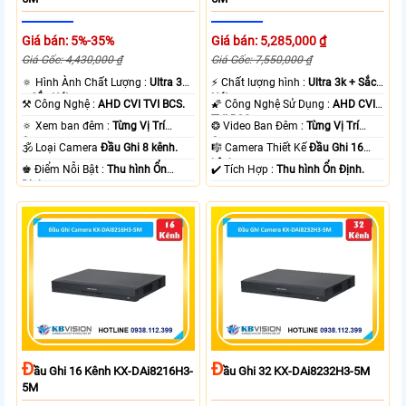
Giá bán: 5%-35%
Giá bán: 5,285,000 ₫
Giá Gốc: 4,430,000 ₫
Giá Gốc: 7,550,000 ₫
🔅 Hình Ành Chất Lượng :
Ultra 3k
️⚡ Chất lượng hình :
Ultra 3k + Sắc
+ Sắc Nét .
Nét .
⚒ Công Nghệ :
AHD CVI TVI BCS.
🌠 Công Nghệ Sử Dụng :
AHD CVI
TVI BCS.
🔅 Xem ban đêm :
Từng Vị Trí
❂ Video Ban Đêm :
Từng Vị Trí
Camera .
Camera .
🕉️ Loại Camera
Đầu Ghi 8 kênh.
🎼️ Camera Thiết Kế
Đầu Ghi 16
kênh.
️♚ Điểm Nỗi Bật :
Thu hình Ổn
️✔️ Tích Hợp :
Thu hình Ổn Định.
Định.
Đ
Đ
Ầu Ghi 16 Kênh KX-DAi8216H3-
Ầu Ghi 32 KX-DAi8232H3-5M
5M