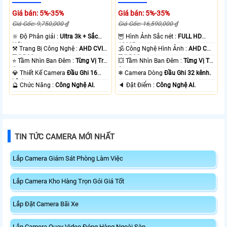
Giá bán: 5%-35%
Giá bán: 5%-35%
Giá Gốc: 9,750,000 ₫
Giá Gốc: 16,590,000 ₫
🔆 Độ Phân giải :
Ultra 3k + Sắc
🦉 Hình Ảnh Sắc nét :
FULL HD
Nét .
1080P .
⚒ Trang Bị Công Nghệ :
AHD CVI
🕉️ Công Nghệ Hình Ảnh :
AHD CVI
TVI BCS.
TVI BCS.
⭐ Tầm Nhìn Ban Đêm :
Từng Vị Trí
💥 Tầm Nhìn Ban Đêm :
Từng Vị Trí
Camera .
Camera .
💎 Thiết Kế Camera
Đầu Ghi 16
❄ Camera Dòng
Đầu Ghi 32 kênh.
kênh.
️🔮 Chức Năng :
Công Nghệ AI.
️🔈 Đặt Điểm :
Công Nghệ AI.
TIN TỨC CAMERA MỚI NHẤT
Lắp Camera Giám Sát Phòng Làm Việc
Lắp Camera Kho Hàng Trọn Gói Giá Tốt
Lắp Đặt Camera Bãi Xe
Lắp Camera Quay Video Đóng Hàng Ngoài Sàn