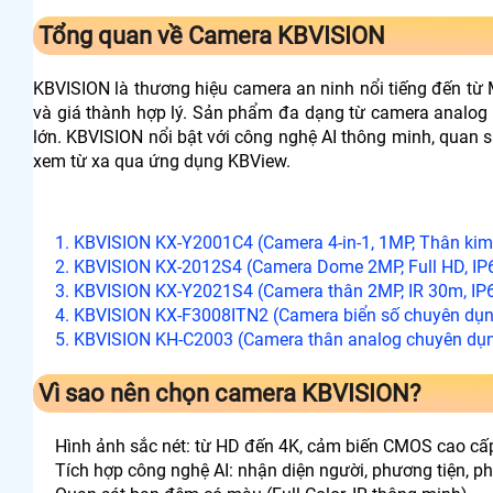
Tổng quan về Camera KBVISION
KBVISION là thương hiệu camera an ninh nổi tiếng đến từ 
và giá thành hợp lý. Sản phẩm đa dạng từ camera analog 
lớn. KBVISION nổi bật với công nghệ AI thông minh, quan s
xem từ xa qua ứng dụng KBView.
1. KBVISION KX‑Y2001C4 (Camera 4-in-1, 1MP, Thân kim 
2. KBVISION KX‑2012S4 (Camera Dome 2MP, Full HD, IP
3. KBVISION KX‑Y2021S4 (Camera thân 2MP, IR 30m, IP
4. KBVISION KX‑F3008ITN2 (Camera biển số chuyên dụn
5. KBVISION KH‑C2003 (Camera thân analog chuyên dụn
Vì sao nên chọn camera KBVISION?
Hình ảnh sắc nét: từ HD đến 4K, cảm biến CMOS cao cấ
Tích hợp công nghệ AI: nhận diện người, phương tiện, p