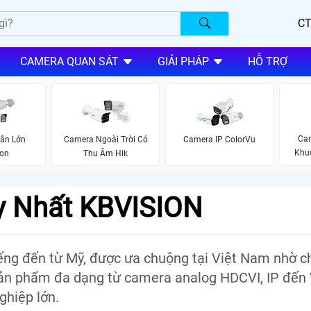
CT
CAMERA QUAN SÁT
GIẢI PHÁP
HỖ TRỢ
Cam
ân Lớn
Camera Ngoài Trời Có
Camera IP ColorVu
Khuô
ion
Thu Âm Hik
y Nhất KBVISION
ếng đến từ Mỹ, được ưa chuộng tại Việt Nam nhờ c
 Sản phẩm đa dạng từ camera analog HDCVI, IP đến W
ghiệp lớn.