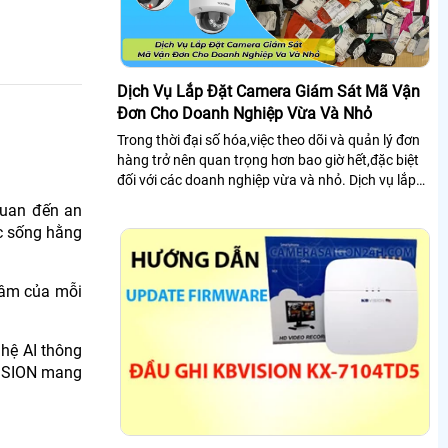
Dịch Vụ Lắp Đặt Camera Giám Sát Mã Vận
Đơn Cho Doanh Nghiệp Vừa Và Nhỏ
Trong thời đại số hóa,việc theo dõi và quản lý đơn
hàng trở nên quan trọng hơn bao giờ hết,đặc biệt
đối với các doanh nghiệp vừa và nhỏ. Dịch vụ lắp
đặt camera giám sát mã vận đơn không chỉ giúp
quan đến an
kiểm soát hàng hóa chặt chẽ mà còn tối ưu hóa
ộc sống hằng
quy trình vận hành, giảm thất thoát và nâng cao
trải nghiệm khách hàng
tâm của mỗi
hệ AI thông
VISION mang