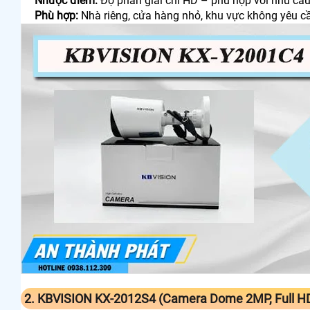
Nhược điểm:
Độ phân giải chỉ HD – phù hợp với nhu cầ
Phù hợp:
Nhà riêng, cửa hàng nhỏ, khu vực không yêu cầu
2. KBVISION KX‑2012S4 (Camera Dome 2MP, Full HD