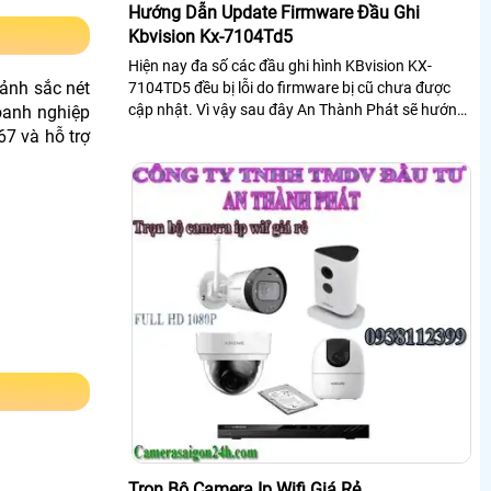
Hướng Dẫn Update Firmware Đầu Ghi
Kbvision Kx-7104Td5
Hiện nay đa số các đầu ghi hình KBvision KX-
 ảnh sắc nét
7104TD5 đều bị lỗi do firmware bị cũ chưa được
cập nhật. Vì vậy sau đây An Thành Phát sẽ hướng
oanh nghiệp
dẫn update firmware đầu ghi hình KX-7104TD5
67 và hỗ trợ
một cách chi tiết nhất dành cho bạn
Trọn Bộ Camera Ip Wifi Giá Rẻ