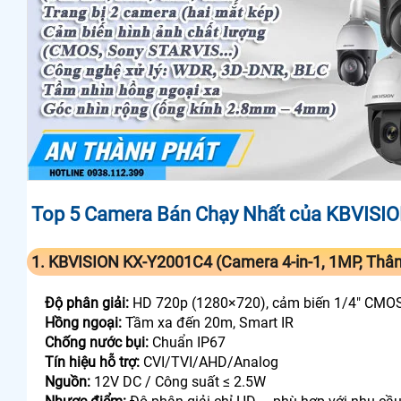
Top 5 Camera Bán Chạy Nhất của KBVISI
1. KBVISION KX‑Y2001C4 (Camera 4-in-1, 1MP, Thân 
Độ phân giải:
HD 720p (1280×720), cảm biến 1/4" CMO
Hồng ngoại:
Tầm xa đến 20m, Smart IR
Chống nước bụi:
Chuẩn IP67
Tín hiệu hỗ trợ:
CVI/TVI/AHD/Analog
Nguồn:
12V DC / Công suất ≤ 2.5W