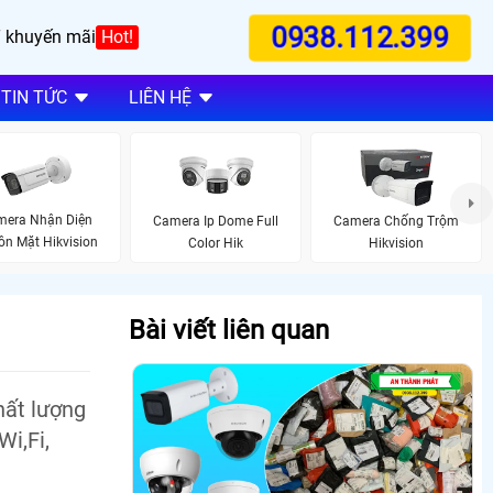
0938.112.399
 khuyến mãi
Hot!
TIN TỨC
LIÊN HỆ
era Nhận Diện
Camera Ip Dome Full
Camera Chống Trộm
n Mặt Hikvision
Color Hik
Hikvision
Bài viết liên quan
hất lượng
i,Fi,