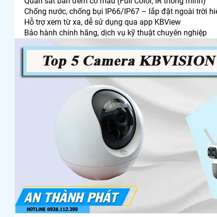
Quan sát ban đêm có màu (Full Color, IR thông minh)
Chống nước, chống bụi IP66/IP67 – lắp đặt ngoài trời h
Hỗ trợ xem từ xa, dễ sử dụng qua app KBView
Bảo hành chính hãng, dịch vụ kỹ thuật chuyên nghiệp