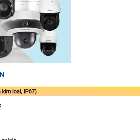
ON
kim loại, IP67)
S