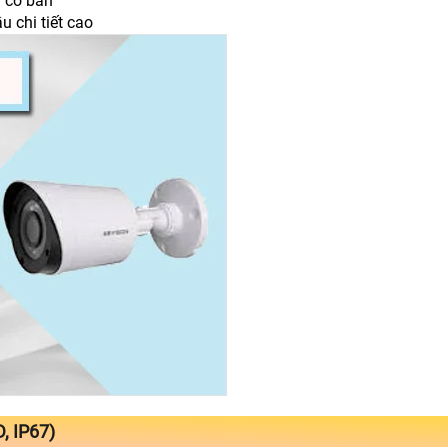
u cơ bản
 chi tiết cao
, IP67)