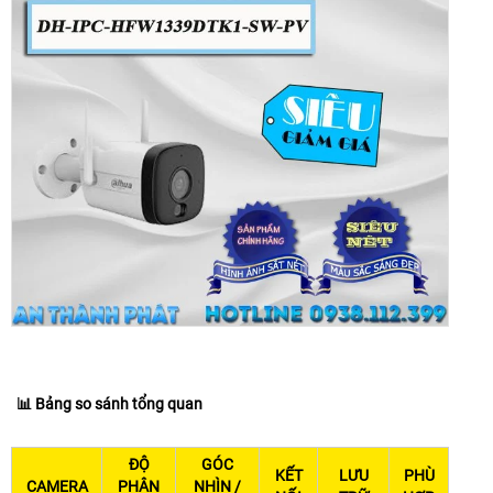
📊 Bảng so sánh tổng quan
ĐỘ
GÓC
KẾT
LƯU
PHÙ
CAMERA
PHÂN
NHÌN /