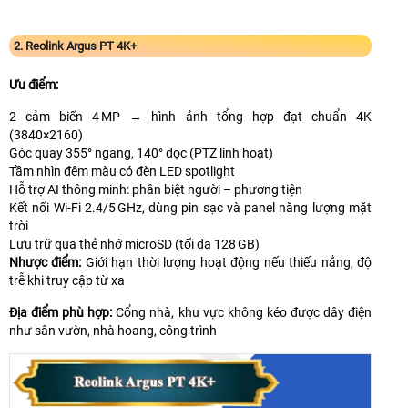
2. Reolink Argus PT 4K+
Ưu điểm:
2 cảm biến 4 MP → hình ảnh tổng hợp đạt chuẩn 4K
(3840×2160)
Góc quay 355° ngang, 140° dọc (PTZ linh hoạt)
Tầm nhìn đêm màu có đèn LED spotlight
Hỗ trợ AI thông minh: phân biệt người – phương tiện
Kết nối Wi-Fi 2.4/5 GHz, dùng pin sạc và panel năng lượng mặt
trời
Lưu trữ qua thẻ nhớ microSD (tối đa 128 GB)
Nhược điểm:
Giới hạn thời lượng hoạt động nếu thiếu nắng, độ
trễ khi truy cập từ xa
Địa điểm phù hợp:
Cổng nhà, khu vực không kéo được dây điện
như sân vườn, nhà hoang, công trình