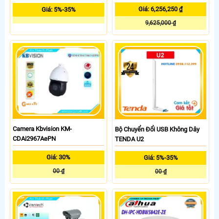
Giá: 6,256,250 ₫
Giá: 5%-35%
9,625,000 ₫
Camera Kbvision KM-
Bộ Chuyển Đổi USB Không Dây
CDAi2967AePN
TENDA U2
Giá: 30%
Giá: 5%-35%
00 ₫
00 ₫