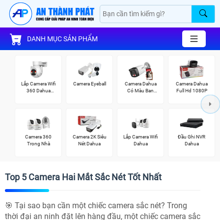
DANH MỤC SẢN PHẨM
Lắp Camera Wifi
Camera Eyeball
Camera Dahua
Camera Dahua
360 Dahua
Có Màu Ban
Full Hd 1080P
Ngoài Trời
Đêm
Camera 360
Camera 2K Siêu
Lắp Camera Wifi
Đầu Ghi NVR
Trong Nhà
Nét Dahua
Dahua
Dahua
Top 5 Camera Hai Mắt Sắc Nét Tốt Nhất
🎯 Tại sao bạn cần một chiếc camera sắc nét? Trong
thời đại an ninh đặt lên hàng đầu, một chiếc camera sắc