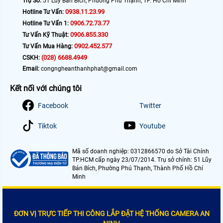
Trụ Sở:
51 Lũy Bán Bích, Phường Phú Thạnh, TP. Hồ Chí Minh
0938.11.23.99
Hotline Tư Vấn:
0906.72.73.77
Hotline Tư Vấn 1:
0906.855.330
Tư Vấn Kỹ Thuật:
0902.452.577
Tư Vấn Mua Hàng:
(028) 6688.4949
CSKH:
Email:
congngheanthanhphat@gmail.com
Kết nối với chúng tôi
Facebook
Twitter
Tiktok
Youtube
Mã số doanh nghiệp: 0312866570 do Sở Tài Chính
TP.HCM cấp ngày 23/07/2014. Trụ sở chính: 51 Lũy
Bán Bích, Phường Phú Thạnh, Thành Phố Hồ Chí
Minh
ĐƠN VỊ TRỰC TIẾP THI CÔNG LẮP ĐẶT HỆ THỐNG CAMERA AN