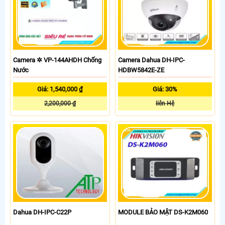
Camera ✲ VP-144AHDH Chống
Camera Dahua DH-IPC-
Nước
HDBW5842E-ZE
Giá: 1,540,000 ₫
Giá: 30%
2,200,000 ₫
liên Hệ
Dahua DH-IPC-C22P
MODULE BẢO MẬT DS-K2M060