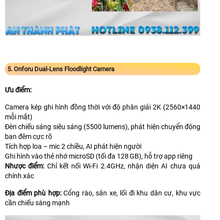
5. Onforu Dual-Lens Floodlight Camera
Ưu điểm:
Camera kép ghi hình đồng thời với độ phân giải 2K (2560×1440
mỗi mắt)
Đèn chiếu sáng siêu sáng (5500 lumens), phát hiện chuyển động
ban đêm cực rõ
Tích hợp loa – mic 2 chiều, AI phát hiện người
Ghi hình vào thẻ nhớ microSD (tối đa 128 GB), hỗ trợ app riêng
Nhược điểm:
Chỉ kết nối Wi-Fi 2.4GHz, nhận diện AI chưa quá
chính xác
Địa điểm phù hợp:
Cổng rào, sân xe, lối đi khu dân cư, khu vực
cần chiếu sáng mạnh