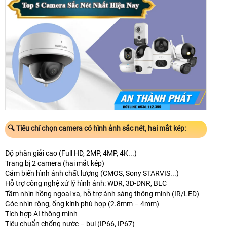
🔍 Tiêu chí chọn camera có hình ảnh sắc nét, hai mắt kép:
Độ phân giải cao (Full HD, 2MP, 4MP, 4K...)
Trang bị 2 camera (hai mắt kép)
Cảm biến hình ảnh chất lượng (CMOS, Sony STARVIS...)
Hỗ trợ công nghệ xử lý hình ảnh: WDR, 3D-DNR, BLC
Tầm nhìn hồng ngoại xa, hỗ trợ ánh sáng thông minh (IR/LED)
Góc nhìn rộng, ống kính phù hợp (2.8mm – 4mm)
Tích hợp AI thông minh
Tiêu chuẩn chống nước – bụi (IP66, IP67)