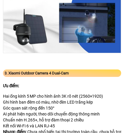
3. Xiaomi Outdoor Camera 4 Dual-Cam
Ưu điểm:
Hai ống kính 5 MP cho hình ảnh 3K rõ nét (2560×1920)
Ghi hình ban đêm có màu, nhờ đèn LED trắng kép
Góc quan sát rộng đến 150°
AI phát hiện người, theo dõi chuyển động thông minh
Chuẩn nén H.265+, hỗ trợ đàm thoại 2 chiều
Kết nối Wi‑Fi 6 và LAN RJ-45
Nhược điểm:
Chưa phổ biến tại thị trường toàn cầu, chưa hỗ trợ