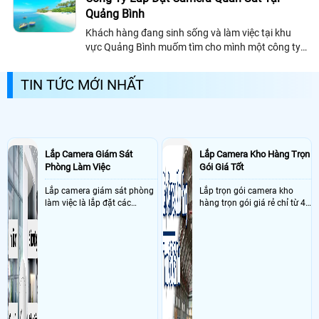
Quảng Bình
Khách hàng đang sinh sống và làm việc tại khu
vực Quảng Bình muốm tìm cho mình một công ty
lắp đặt camera quan sát uy tín và chất lượng, thì
sau đây công ty chúng tôi xin giới...
TIN TỨC MỚI NHẤT
Lắp Camera Giám Sát
Lắp Camera Kho Hàng Trọn
Phòng Làm Việc
Gói Giá Tốt
Lắp camera giám sát phòng
Lắp trọn gói camera kho
làm việc là lắp đặt các
hàng trọn gói giá rẻ chỉ từ 4
camera ghi hình ảnh sắc nét
triệu đồng sở hữu ngày trọn
và âm thanh trong phòng
bộ gồm 4 camera, 1 đầu ghi
làm việc với mục đích giám
hình, ổ cứng, switch mang
sát quá trình làm việc của
đến giải pháp giám sát kho
nhân viên, bảo vệ tài sản,
hàng 24/7 ổn định với độ
theo dõi an ninh trong thời
sắc nét cao
gian thực qua điện thoại
hoặc máy tính từ xa