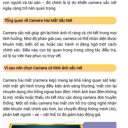
con người và tài sản – đó chính là lý do khiến camera sắc nét
ngày càng trở nên quan trọng.
Tổng quan về Camera Hai Mắt Sắc Nét
Camera sắc nét giúp ghi lại hình ảnh rõ ràng và chi tiết trong mọi
tình huống. Nhờ độ phân giải cao, camera có thể nhận diện được
khuôn mặt, biển số xe, hoặc các hành vi đáng ngờ một cách
chính xác. Điều này cực kỳ quan trọng trong công tác điều tra,
xử lý sự việc hay phục vụ truy vết.
Vì sao nên chọn Camera có hình ảnh sắc nét
Camera hai mắt (camera kép) mang lại khả năng quan sát kép:
một mắt ghi hình trong điều kiện ánh sáng thường, mắt còn lại
chuyên dụng cho hồng ngoại ban đêm. Hình ảnh ban đêm không
bị mờ, nhiễu hoặc thiếu chi tiết như các dòng camera đơn truyền
thống. Một số mẫu camera hai mắt còn hỗ trợ công nghệ nhận
diện khuôn mặt chính xác hơn, lọc chuyển động thông minh (AI),
phân biệt người – xe – vật thể, từ đó giảm báo động giả.