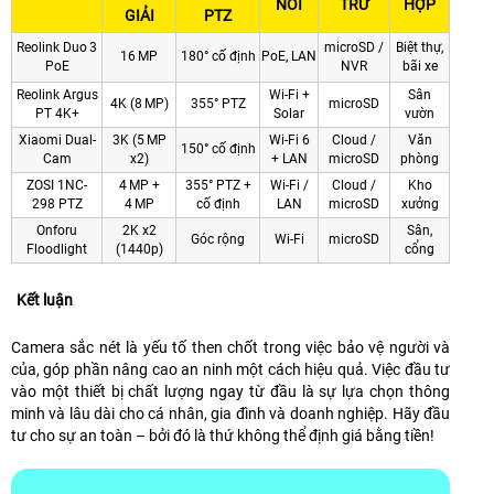
NỐI
TRỮ
HỢP
GIẢI
PTZ
Reolink Duo 3
microSD /
Biệt thự,
16 MP
180° cố định
PoE, LAN
PoE
NVR
bãi xe
Reolink Argus
Wi-Fi +
Sân
4K (8 MP)
355° PTZ
microSD
PT 4K+
Solar
vườn
Xiaomi Dual-
3K (5 MP
Wi‑Fi 6
Cloud /
Văn
150° cố định
Cam
x2)
+ LAN
microSD
phòng
ZOSI 1NC-
4 MP +
355° PTZ +
Wi-Fi /
Cloud /
Kho
298 PTZ
4 MP
cố định
LAN
microSD
xưởng
Onforu
2K x2
Sân,
Góc rộng
Wi-Fi
microSD
Floodlight
(1440p)
cổng
Kết luận
Camera sắc nét là yếu tố then chốt trong việc bảo vệ người và
của, góp phần nâng cao an ninh một cách hiệu quả. Việc đầu tư
vào một thiết bị chất lượng ngay từ đầu là sự lựa chọn thông
minh và lâu dài cho cá nhân, gia đình và doanh nghiệp. Hãy đầu
tư cho sự an toàn – bởi đó là thứ không thể định giá bằng tiền!