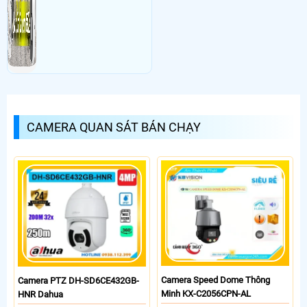
CAMERA QUAN SÁT BÁN CHẠY
Camera Speed Dome Thông
Camera PTZ DH-SD6CE432GB-
Minh KX-C2056CPN-AL
HNR Dahua