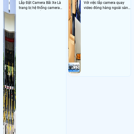
Lắp Đặt Camera Bãi Xe Là
Với việc lắp camera quay
trang bị hệ thống camera
video đóng hàng ngoài sàn
nhận diện biển số tại khu
thì đây là một giải pháp
vực cổng của các bãi giữ xe
camera cực kì cần thiết cho
kết hợp với phần mềm quản
các shop kinh doanh online
lý để ghi nhận lượt xe ra vào
đều nên sử dụng để có thể
chụp hình thông tin xe và
bảo vệ quyền lợi shop tránh
biển số lưu trực tiếp về máy
được các tình trạng bị đánh
tinh trạm để nhân viên tiện
mất cắp hàng hóa
đối soát, tính tiền xe xe ra
khỏi bãi