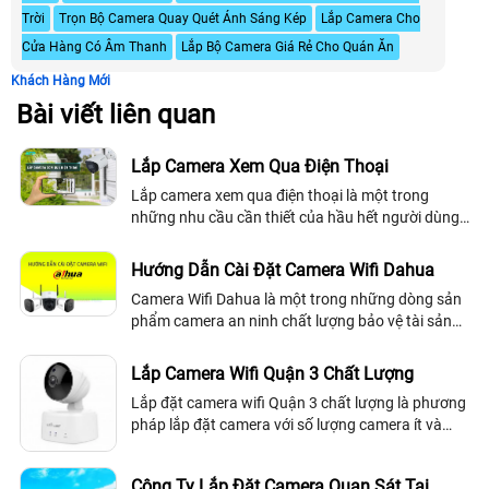
Trời
Trọn Bộ Camera Quay Quét Ánh Sáng Kép
Lắp Camera Cho
Cửa Hàng Có Âm Thanh
Lắp Bộ Camera Giá Rẻ Cho Quán Ăn
Khách Hàng Mới
Bài viết liên quan
Lắp Camera Xem Qua Điện Thoại
Lắp camera xem qua điện thoại là một trong
những nhu cầu cần thiết của hầu hết người dùng
camera quan sát. Bởi khi đi đâu ra khỏi nhà hay
cửa hàng, văn phòng, . .
Hướng Dẫn Cài Đặt Camera Wifi Dahua
Camera Wifi Dahua là một trong những dòng sản
phẩm camera an ninh chất lượng bảo vệ tài sản
cũng như an toàn của người sử dụng một cách
hiệu quả. Tuy nhiên để sử dụng camera wifi...
Lắp Camera Wifi Quận 3 Chất Lượng
Lắp đặt camera wifi Quận 3 chất lượng là phương
pháp lắp đặt camera với số lượng camera ít và
muốn nghe âm thanh ở những vị trí lắp camera
giám sát, lắp đặt camera giám sát IP...
Công Ty Lắp Đặt Camera Quan Sát Tại