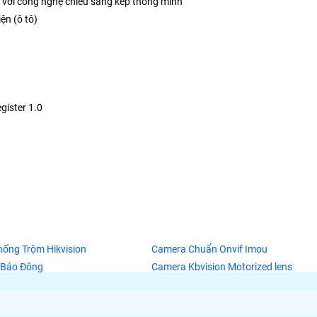
với công nghệ chiếu sáng kép thông minh
ện (ô tô)
gister 1.0
ống Trộm Hikvision
Camera Chuẩn Onvif Imou
 Báo Đông
Camera Kbvision Motorized lens