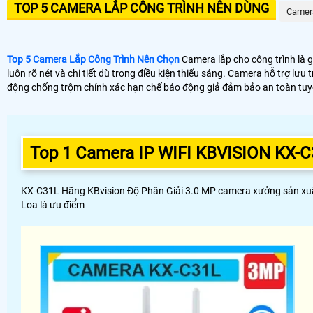
TOP 5 CAMERA LẮP CÔNG TRÌNH NÊN DÙNG
Camer
Top 5 Camera Lắp Công Trình Nên Chọn
Camera lắp cho công trình là 
luôn rõ nét và chi tiết dù trong điều kiện thiếu sáng. Camera hỗ trợ lư
động chống trộm chính xác hạn chế báo động giả đảm bảo an toàn tuyệ
Top 1 Camera IP WIFI KBVISION KX-C
KX-C31L Hãng KBvision Độ Phân Giải 3.0 MP camera xưởng sản xuất 
Loa là ưu điểm