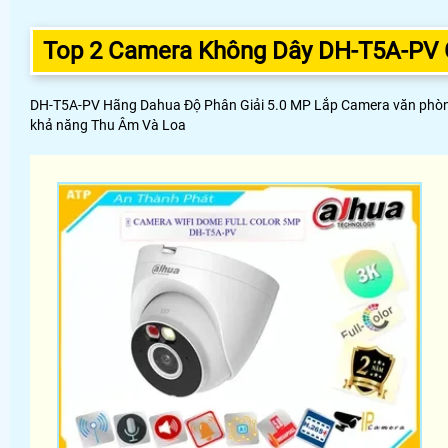
Top 2 Camera Không Dây DH-T5A-PV Gi
DH-T5A-PV Hãng Dahua Độ Phân Giải 5.0 MP Lắp Camera văn phòng H
khả năng Thu Âm Và Loa