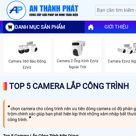
GIỚI THIỆU
DANH MỤC SẢN PHẨM
Camera 2 Ống Kính Ezviz
Camera 360 Báo Động
Camera Ezviz Ng
Ngoài Trời
Ezviz
TOP 5 CAMERA LẮP CÔNG TRÌNH
chọn camera cho công trình nên ưu tiên dòng camera có độ phân gi
trộm chính xác giúp bạn phát hiện kịp thời những xâm nhập bất thư
công trình.
Top 5 Camera Lắp Công Trình Nên Dùng: