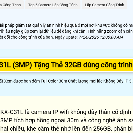
a Công Trình
Top 5 Camera Lắp Công Trình
Lắp Camera Công Trình
giải pháp giám sát quản lý an ninh hiệu quả ở mọi nơi khu vực không c
u trữ lâu ngày giúp xem lại dữ liệu dễ dàng khi cần. Tính năng zoom cận 
t đối cho công trình của bạn. Ngày Upate:
7/24/2026 12:00:00 AM
31L (3MP) Tặng Thẻ 32GB dùng công trình
Xem được ban đêm Full Color 30m Chất lượng mọi lúc Không Dây IP 3.0 
KX-C31L là camera IP wifi không dây thân cố định
3MP tích hợp hồng ngoại 30m và công nghệ ánh sán
hai chiều, khe cắm thẻ nhớ lên đến 256GB, phân bi