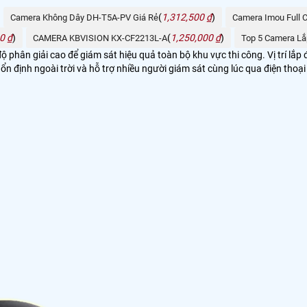
(
1,312,500 ₫
)
Camera Không Dây DH-T5A-PV Giá Rẻ
Camera Imou Full 
0 ₫
)
(
1,250,000 ₫
)
CAMERA KBVISION KX-CF2213L-A
Top 5 Camera Lắ
ộ phân giải cao để giám sát hiệu quả toàn bộ khu vực thi công. Vị trí lắ
n định ngoài trời và hỗ trợ nhiều người giám sát cùng lúc qua điện tho