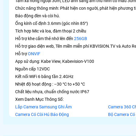
Tầm xa hồng ngoại 30m, LED ánh sáng ấm thu hình có màu 30m 
Chức năng thông minh: Phát hiện con người, phát hiện phương ti
Báo động đèn và còi hú.
Ống kính cố định 3.6mm (góc nhìn 85°)
Tích hợp Mic và loa, đàm thoại 2 chiều
Hỗ trợ khe cắm thẻ nhớ lên đến
256GB
Hỗ trợ giao diện web, Tên miền miễn phí KBVISION.TV và Auto Re
Hỗ trợ
ONVIF
App sử dụng: Kabe View, Kabevision-V100
Nguồn cấp 12VDC
Kết nối WiFi 6 băng tần 2.4GHz
Nhiệt độ hoạt động : –30 °C to +50 °C
Chất liệu nhựa, chuẩn chống nước IP67
Xem Danh Mục Thông Số:
Lắp Camera Samsung Ghi Âm
Camera 360 Ch
Camera Có Còi Hú Báo Động
Bộ Camera Có