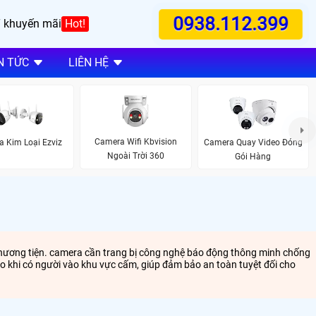
0938.112.399
 khuyến mãi
Hot!
N TỨC
LIÊN HỆ
Camera Wifi Kbvision
 Kim Loại Ezviz
Camera Quay Video Đóng
Ngoài Trời 360
Gói Hàng
 phương tiện. camera cần trang bị công nghệ báo động thông minh chống
o khi có người vào khu vực cấm, giúp đảm bảo an toàn tuyệt đối cho