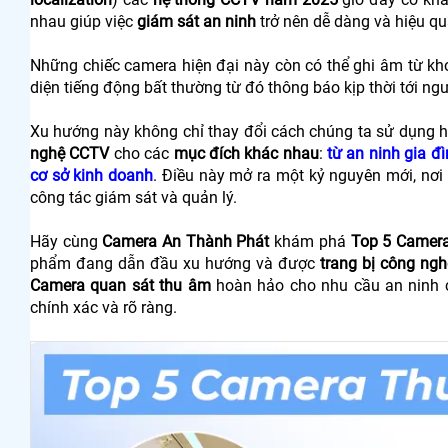
nhau giúp việc
giám sát an ninh
trở nên dễ dàng và hiệu qu
Những chiếc camera hiện đại này còn có thể ghi âm từ kh
diện tiếng động bất thường từ đó thông báo kịp thời tới ng
Xu hướng này không chỉ thay đổi cách chúng ta sử dụng h
nghệ CCTV
cho các
mục đích khác nhau
:
từ an ninh gia đ
cơ sở kinh doanh
. Điều này mở ra một kỷ nguyên mới, nơi
công tác giám sát và quản lý.
Hãy cùng
Camera An Thành Phát
khám phá
Top 5 Camera
phẩm đang dẫn đầu xu hướng và được
trang bị công ngh
Camera quan sát thu âm
hoàn hảo cho nhu cầu an ninh c
chính xác và rõ ràng.