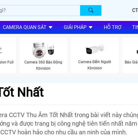
CT
CAMERA QUAN SÁT
GIẢI PHÁP
HỖ TRỢ
TI
Camera Đếm Người
ion Full
Camera 360 Báo Động
Báo Giá
Kbvision
Kbvision
Tốt Nhất
a CCTV Thu Âm Tốt Nhất trong bài viết này chúng
ng và được trang bị công nghệ tiên tiến nhất năm
 CCTV hoàn hảo cho nhu cầu an ninh của mình.