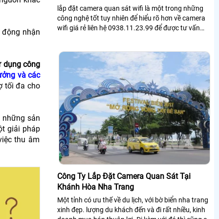
lắp đặt camera quan sát wifi là một trong những
công nghệ tốt tuy nhiên để hiểu rõ hơn về camera
wifi giá rẻ liên hệ 0938.11.23.99 để được tư vấn
ự động nhận
thêm.
ử dụng công
ưởng và các
ợ tối đa cho
ệu những sản
t giải pháp
việc thu âm
Công Ty Lắp Đặt Camera Quan Sát Tại
Khánh Hòa Nha Trang
Một tỉnh có ưu thế về du lịch, với bờ biển nha trang
xinh đẹp. lượng du khách đến và đi rất nhiều, kinh