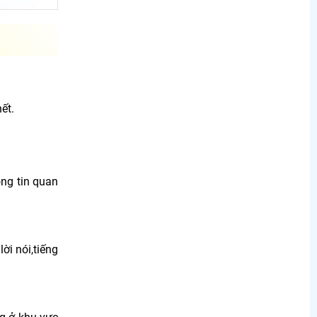
ết.
.
ng tin quan
ời nói,tiếng