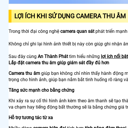
LỢI ÍCH KHI SỬ DỤNG CAMERA THU ÂM
Trong thời đại công nghệ
camera quan sát
phát triển mạnh
Không chỉ ghi lại hình ảnh thiết bị này còn giúp ghi nhận 
Sau đây cùng
An Thành Phát
tìm hiểu những
lợi ích nổi b
Lắp đặt camera thu âm giúp giám sát đầy đủ hơn
Camera thu âm
giúp bạn không chỉ nhìn thấy hành động m
trọng cho hình ảnh, giúp bạn nắm bắt tình huống rõ ràng v
Tăng sức mạnh cho bằng chứng
Khi xảy ra sự cố thì hình ảnh kèm theo âm thanh sẽ tạo th
va chạm hay tiếng động bất thường sẽ là bằng chứng giá trị 
Hỗ trợ tương tác từ xa