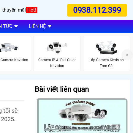
0938.112.399
 khuyến mãi
Hot!
N TỨC
LIÊN HỆ
 Camera Kbvision
Camera IP AI Full Color
Lắp Camera Kbvision
Kbvision
Trọn Gói
Bài viết liên quan
 tôi sẽ
 2025.