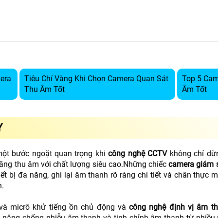
mera
Tiêu Chí Vàng Khi Chọn Camera Quan Sát
Top 5 Cam
Thu Âm Tốt
Âm Tốt
Y
ột bước ngoặt quan trọng khi
công nghệ CCTV
không chỉ dừn
ăng thu âm với chất lượng siêu cao.Những chiếc
camera giám 
t bị đa năng, ghi lại âm thanh rõ ràng chi tiết và chân thực 
h.
và micrô khử tiếng ồn chủ động và
công nghệ định vị âm t
 năng chống nhiễu âm thanh và tinh chỉnh âm thanh từ nhiều