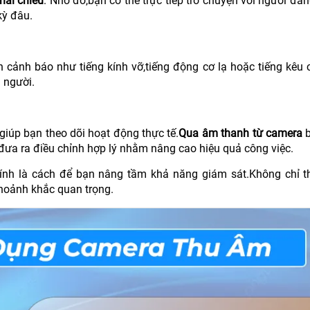
hai chiều
. Nhờ đó,bạn có thể trực tiếp trò chuyện với người đa
kỳ đâu.
cảnh báo như tiếng kính vỡ,tiếng động cơ lạ hoặc tiếng kêu 
 người.
iúp bạn theo dõi hoạt động thực tế.
Qua âm thanh từ camera
b
đưa ra điều chỉnh hợp lý nhằm nâng cao hiệu quả công việc.
ính là cách để bạn nâng tầm khả năng giám sát.Không chỉ 
hoảnh khắc quan trọng.