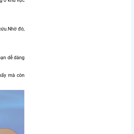
ng ở khu vực
cứu.Nhờ đó,
ạn dễ dàng
thấy mà còn