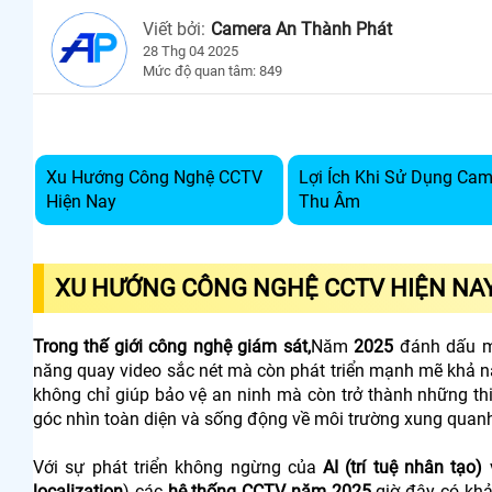
Viết bởi:
Camera An Thành Phát
28 Thg 04 2025
Mức độ quan tâm: 849
Xu Hướng Công Nghệ CCTV
Lợi Ích Khi Sử Dụng Ca
Hiện Nay
Thu Âm
XU HƯỚNG CÔNG NGHỆ CCTV HIỆN NA
Trong thế giới công nghệ giám sát,
Năm
2025
đánh dấu m
năng quay video sắc nét mà còn phát triển mạnh mẽ khả n
không chỉ giúp bảo vệ an ninh mà còn trở thành những thiế
góc nhìn toàn diện và sống động về môi trường xung quan
Với sự phát triển không ngừng của
AI (trí tuệ nhân tạo)
localization
) các
hệ thống CCTV năm 2025
giờ đây có khả