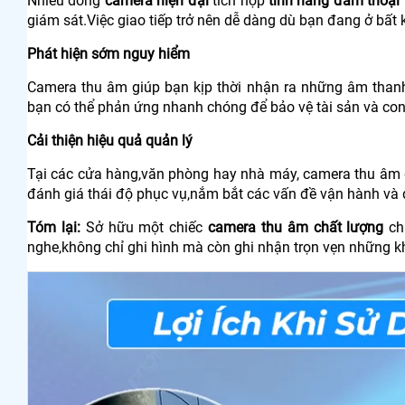
Nhiều dòng
camera hiện đại
tích hợp
tính năng đàm thoại 
giám sát.Việc giao tiếp trở nên dễ dàng dù bạn đang ở bất 
Phát hiện sớm nguy hiểm
Camera thu âm giúp bạn kịp thời nhận ra những âm thanh 
bạn có thể phản ứng nhanh chóng để bảo vệ tài sản và con
Cải thiện hiệu quả quản lý
Tại các cửa hàng,văn phòng hay nhà máy, camera thu âm g
đánh giá thái độ phục vụ,nắm bắt các vấn đề vận hành và 
Tóm lại:
Sở hữu một chiếc
camera thu âm chất lượng
ch
nghe,không chỉ ghi hình mà còn ghi nhận trọn vẹn những k