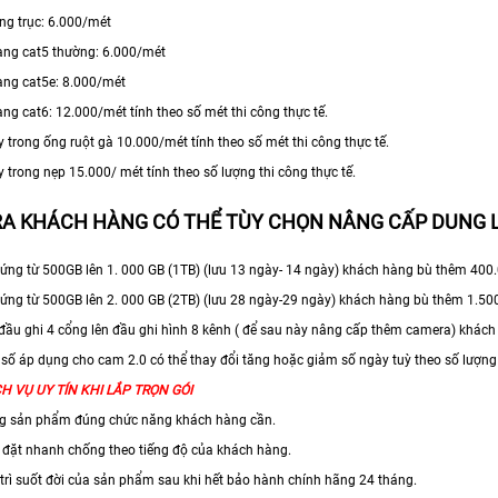
ng trục: 6.000/mét
ạng cat5 thường: 6.000/mét
ng cat5e: 8.000/mét
ng cat6: 12.000/mét tính theo số mét thi công thực tế.
y trong ống ruột gà 10.000/mét tính theo số mét thi công thực tế.
y trong nẹp 15.000/ mét tính theo số lượng thi công thực tế.
RA KHÁCH HÀNG CÓ THỂ TÙY CHỌN NÂNG CẤP DUNG 
ứng từ 500GB lên 1. 000 GB (1TB) (lưu 13 ngày- 14 ngày) khách hàng bù thêm 400
ứng từ 500GB lên 2. 000 GB (2TB) (lưu 28 ngày-29 ngày) khách hàng bù thêm 1.50
đầu ghi 4 cổng lên đầu ghi hình 8 kênh ( để sau này nâng cấp thêm camera) khác
 số áp dụng cho cam 2.0 có thể thay đổi tăng hoặc giảm số ngày tuỳ theo số lượng 
H VỤ UY TÍN KHI LẮP TRỌN GÓI
ng sản phẩm đúng chức năng khách hàng cần.
p đặt nhanh chống theo tiếng độ của khách hàng.
 trì suốt đời của sản phẩm sau khi hết bảo hành chính hãng 24 tháng.