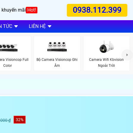
0938.112.399
 khuyến mãi
Hot!
N TỨC
LIÊN HỆ
ra Visioncop Full
Bộ Camera Visioncop Ghi
Camera Wifi Kbvision
Color
Âm
Ngoài Trời
32%
,000 ₫