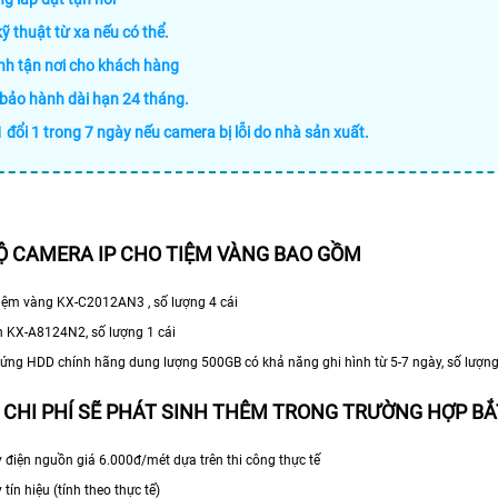
kỹ thuật từ xa nếu có thể.
nh tận nơi cho khách hàng
 bảo hành dài hạn 24 tháng.
1 đổi 1 trong 7 ngày nếu camera bị lỗi do nhà sản xuất.
Ộ CAMERA IP CHO TIỆM VÀNG BAO GỒM
tiệm vàng KX-C2012AN3 , số lượng 4 cái
nh KX-A8124N2, số lượng 1 cái
ổ cứng HDD chính hãng dung lượng 500GB có khả năng ghi hình từ 5-7 ngày, số lượng
 CHI PHÍ SẼ PHÁT SINH THÊM TRONG TRƯỜNG HỢP B
 điện nguồn giá 6.000đ/mét dựa trên thi công thực tế
tín hiệu (tính theo thực tế)