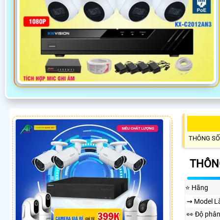
THÔNG SỐ
THÔNG
⭐ Hãng
⇝ Model L
️👀 Độ phân