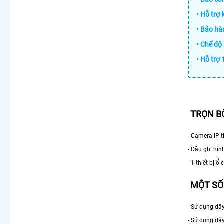
• Hỗ trợ 
• Bảo hà
• Chế độ
• Hỗ trợ 
TRỌN B
- Camera IP 
- Đầu ghi hì
- 1 thiết bị 
MỘT SỐ
- Sử dụng dây
- Sử dụng dây 