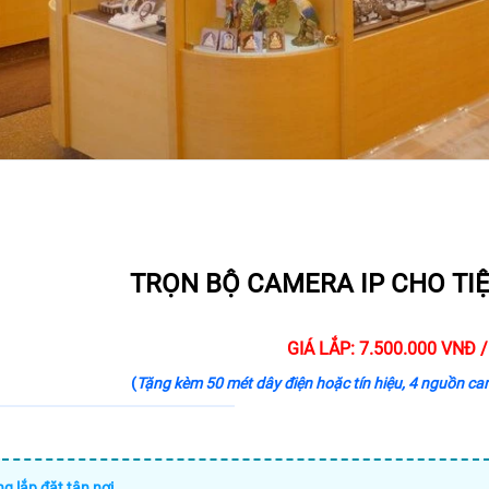
TRỌN BỘ CAMERA IP CHO T
GIÁ LẮP: 7.500.000 VNĐ 
(
Tặng kèm 50 mét dây điện hoặc tín hiệu, 4 nguồn came
ng lắp đặt tận nơi