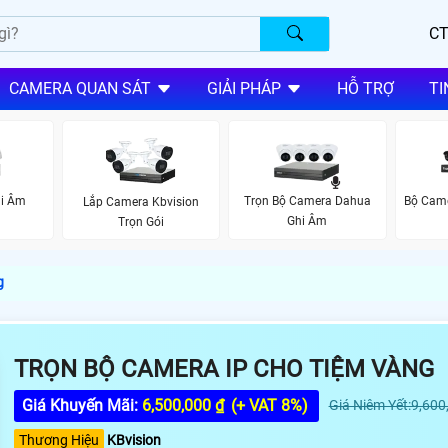
CT
CAMERA QUAN SÁT
GIẢI PHÁP
HỖ TRỢ
TI
i Âm
Trọn Bộ Camera Dahua
Bộ Came
Lắp Camera Kbvision
Ghi Âm
Trọn Gói
g
TRỌN BỘ CAMERA IP CHO TIỆM VÀNG
Giá Khuyến Mãi:
6,500,000 ₫
(+ VAT 8%)
Giá Niêm Yết:9,600
Thương Hiệu
KBvision