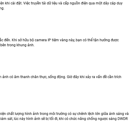
n khi cài đặt. Việc truyền tải dữ liệu và cấp nguồn điện qua một dây cáp duy
ng.
c đến. Khi sở hữu bộ camera IP tiệm vàng này, bạn có thể tận hưởng được
 bên trong khung ảnh.
h ảnh có âm thanh chân thực, sống động. Giờ đây khi xảy ra vấn đề cần trích
n chất lượng hình ảnh trong môi trường có sự chênh lệch lớn giữa ánh sáng và
ám sát, lúc này hình ảnh sẽ bị tối đi, khi có chức năng chống ngược sáng DWDR