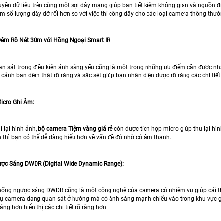
yền dữ liệu trên cùng một sợi dây mạng giúp bạn tiết kiệm không gian và nguồn điệ
m số lượng dây đỡ rối hơn so với việc thi công dây cho các loại camera thông thườ
Đêm Rõ Nét 30m với Hồng Ngoại Smart IR
n sát trong điều kiện ánh sáng yếu cũng là một trong những ưu điểm cần được nhắ
cảnh ban đêm thật rõ ràng và sắc sét giúp bạn nhận diện được rõ ràng các chi tiết
Micro Ghi Âm:
i lại hình ảnh,
bộ camera Tiệm vàng giá rẻ
còn được tích hợp micro giúp thu lại hìn
h thì bạn có thể dễ dàng hiểu hơn về vấn đề đó nhờ có âm thanh.
ợc Sáng DWDR (Digital Wide Dynamic Range):
ống ngược sáng DWDR cũng là một công nghệ của camera có nhiệm vụ giúp cải thiệ
 dụ camera đang quan sát ở hướng mà có ánh sáng mạnh chiếu vào trong khu vực gi
áng hơn hiển thị các chi tiết rõ ràng hơn.