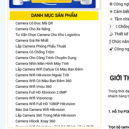
®️ Công ng
✳️ Cảm biế
DANH MỤC SẢN PHẨM
🔅 Tầm nh
Camera Có Đọc Mã QR
》《 Chống
Camera Cho Xe Nâng
🤹 Thiết kế
Tư Vấn Chọn Camera Cho Kho Logistics
Camera Giá Rẻ Nhất
ƒ Chức nă
Lắp Camera Phòng Phẩu Thuật
🌠 Công n
Camera Có Chống Trộm
Camera Cho Công Trình Chuyên Dụng
Camera Nhìn Màn Hình Máy Tính
Lắp Camera Wifi Dahua Có Màu Ban Đêm
Camera Wifi Hikvision Ngoài Trời
GIỚI 
Camera Wifi Có Màu Ban Đêm 360
Camera Wifi Imou 360
Trong thời đạ
Camera Full HD Kbvision 2.0MP
khách hàng tr
Camera Wifi Visioncop
Camera Wifi Full HD 1080P Hikvision
Báo Giá Camera Wifi Hikvision
1. Hỗ Trợ POE
Lắp Camera 360 Trong Nhà Hikvision
Camera Hilook Xoay 360
Camera Wifi Ezviz Xoay 360 Độ Chính Hãng Chất
Trọn bộ came