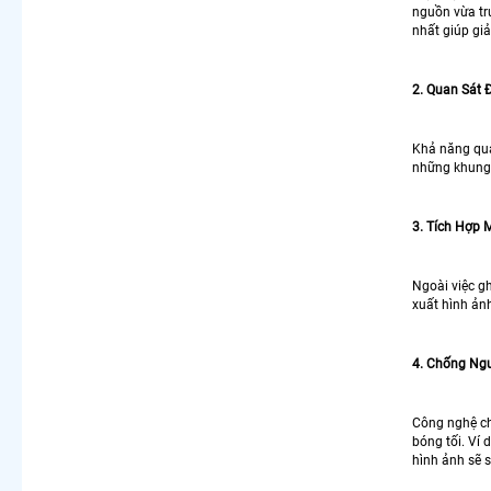
nguồn vừa tru
Lượng Tốt
nhất giúp giả
Camera Kbvision Xoay 360 Toàn Cảnh
Camera Ebitcam 360
Bán Camera Dahua Xoay 360 Độ
2. Quan Sát 
Camera Imou 360
LẮP CAMERA THEO NHU CẦU
Khả năng qua
Lắp Camera Văn Phòng Giá Rẻ
những khung 
Lắp Camera Nhà Xưởng Giá Rẻ
Lắp Camera Gia Đình Giá Rẻ
3. Tích Hợp 
Lắp Camera Kho Hàng Giá Rẻ
Lắp Camera Cửa Hàng Giá Rẻ
Lắp Camera Wifi Giá Rẻ Chính Hãng
Ngoài việc gh
Lắp Camera Công Trình Giá Rẻ
xuất hình ản
Camera 360 Giá Rẻ
4. Chống Ngư
Công nghệ ch
bóng tối. Ví
hình ảnh sẽ s