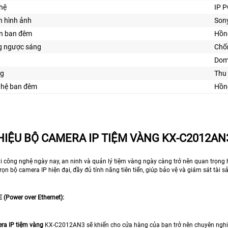
hệ
IP 
n hình ảnh
Son
ìn ban đêm
Hồn
 ngược sáng
Chố
Dom
ng
Thu
ghệ ban đêm
Hồn
THIỆU BỘ CAMERA IP TIỆM VÀNG KX-C2012AN
i công nghệ ngày nay, an ninh và quản lý tiệm vàng ngày càng trở nên quan trọng h
ọn bộ camera IP hiện đại, đầy đủ tính năng tiên tiến, giúp bảo vệ và giám sát tài 
 (Power over Ethernet):
ra IP tiệm vàng
KX-C2012AN3 sẽ khiến cho cửa hàng của bạn trở nên chuyên nghiệ