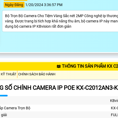
Ngày Đăng
1/20/2024 3:36:57 PM
Bộ Trọn Bộ Camera Cho Tiệm Vàng Sắc nét 2MP Công nghệ Ip thương hi
vàng. Được trang bị tích hợp khả năng thu âm, bộ camera IP này mang 
dụng bộ camera IP KBvision rất đơn giản
📖 THÔNG TIN SẢN PHẨM KX C
 KỸ THUẬT
CHÍNH SÁCH BẢO HÀNH
 SỐ CHÍNH CAMERA IP POE KX-C2012AN3-K
KBvi
ắp Camera Trọn Bộ
KX-
 giải
FUL