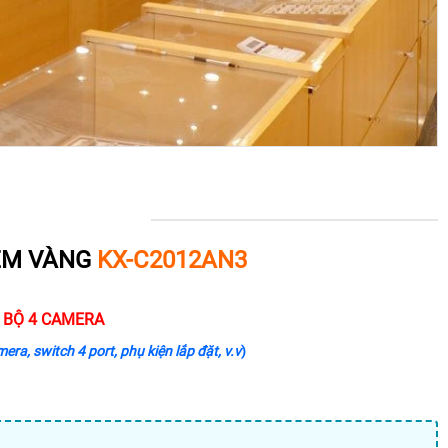
IỆM VÀNG
KX-C2012AN3
/ BỘ 4 CAMERA
ra, switch 4 port, phụ kiện lắp đặt, v.v
)