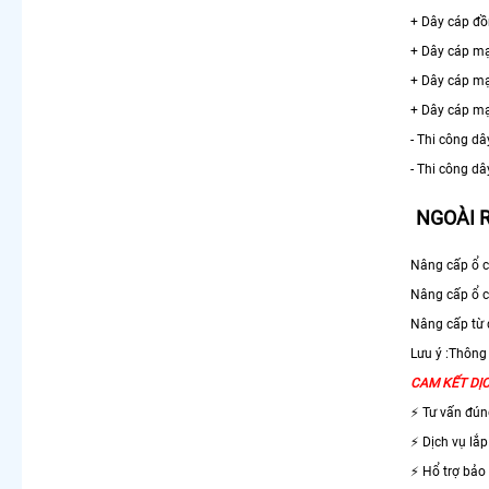
+ Dây cáp đồ
+ Dây cáp m
+ Dây cáp mạ
+ Dây cáp mạ
- Thi công dâ
- Thi công dâ
NGOÀI 
Nâng cấp ổ c
Nâng cấp ổ c
Nâng cấp từ 
Lưu ý :Thông
CAM KẾT DỊC
⚡ Tư vấn đú
⚡ Dịch vụ lắ
⚡ Hổ trợ bảo