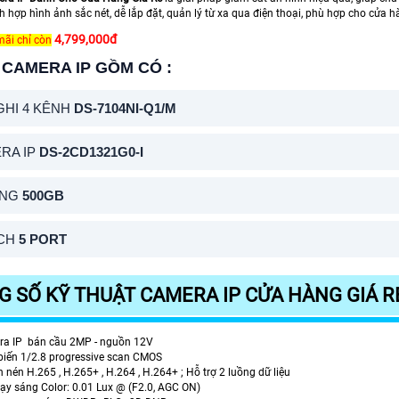
h hợp hình ảnh sắc nét, dễ lắp đặt, quản lý từ xa qua điện thoại, phù hợp cho cửa 
4,799,000đ
mãi chỉ còn
CAMERA IP GỒM CÓ :
GHI 4 KÊNH
DS-7104NI-Q1/M
RA IP
DS-2CD1321G0-I
ỨNG
500GB
TCH
5 PORT
 SỐ KỸ THUẬT CAMERA IP CỬA HÀNG GIÁ RẺ
a IP bán cầu 2MP - nguồn 12V
biến 1/2.8 progressive scan CMOS
 nén H.265 , H.265+ , H.264 , H.264+ ; Hỗ trợ 2 luồng dữ liệu
ạy sáng Color: 0.01 Lux @ (F2.0, AGC ON)