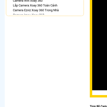
Camera Wifi Xoay 360
Lắp Camera Xoay 360 Toàn Cảnh
Camera Ezviz Xoay 360 Trong Nhà
Camera Imou Xoay 360
Camera Ebitcam 360
Lắp Camera Ip 360
Camera Xoay 360 Kbvision
Camera Wifi Hikvision Xoay 360
Camera Imou 360 Trong Nhà
LẮP CAMERA THEO NHU CẦU
Lắp Camera Văn Phòng Giá Rẻ
Lắp Camera Nhà Xưởng Giá Rẻ
Lắp Camera Gia Đình Giá Rẻ
Lắp Camera Kho Hàng Giá Rẻ
Lắp Camera Cửa Hàng Giá Rẻ
Lắp Camera Wifi Giá Rẻ Chính Hãng
Lắp Camera Công Trình Giá Rẻ
Camera 360 Giá Rẻ
Trọn Bộ Cam