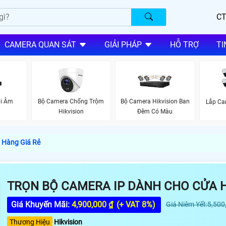
CT
CAMERA QUAN SÁT
GIẢI PHÁP
HỖ TRỢ
TI
i Âm
Bộ Camera Chống Trộm
Bộ Camera Hikvision Ban
Lắp Ca
Hikvision
Đêm Có Màu
 Hàng Giá Rẻ
TRỌN BỘ CAMERA IP DÀNH CHO CỬA H
Giá Khuyến Mãi:
4,900,000 ₫
(+ VAT 8%)
Giá Niêm Yết:5,500
Thương Hiệu
Hikvision