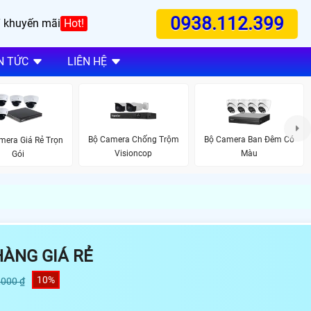
0938.112.399
 khuyến mãi
Hot!
N TỨC
LIÊN HỆ
Bộ Camera Chống Trộm
Bộ Camera Ban Đêm Có
mera Giá Rẻ Trọn
Visioncop
Màu
Gói
ÀNG GIÁ RẺ
10%
,000 ₫