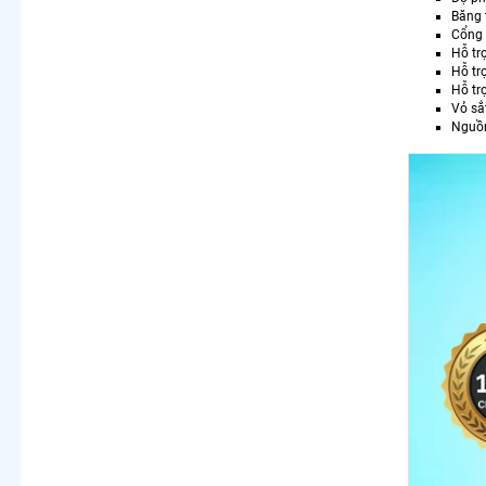
Băng 
Cổng 
Hỗ t
Hỗ tr
Hỗ tr
Vỏ sắ
Nguồ