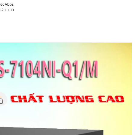
a 60Mbps.
 màn hình