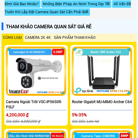
Đình Giá Bao Nhiêu?
Những Biện Pháp An Ninh Trong Dịp Tết
45 Vấn Đề
Trước Khi Lắp Đặt Camera Quan Sát Cấn Phải Biết
THAM KHẢO CAMERA QUAN SÁT GIÁ RẺ
CÙNG LOẠI
CAMERA 2K 4K
SẢN PHẨM THAM KHẢO
Camera Ngoài Trời VSC-IP0650R-
Router Gigabit MU-MIMO Archer C64
PSLF
4,200,000 ₫
5%-35%
Giá Gốc: 6,000,000 ₫
Giá Gốc: Liên Hệ