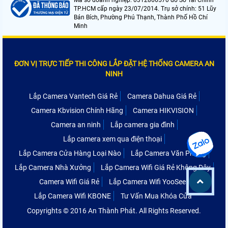
Mã số doanh nghiệp: 0312866570 do Sở Tài Chính
TP.HCM cấp ngày 23/07/2014. Trụ sở chính: 51 Lũy
Bán Bích, Phường Phú Thạnh, Thành Phố Hồ Chí
Minh
ĐƠN VỊ TRỰC TIẾP THI CÔNG LẮP ĐẶT HỆ THỐNG CAMERA AN
NINH
Lắp Camera Vantech Giá Rẻ
Camera Dahua Giá Rẻ
Camera Kbvision Chính Hãng
Camera HIKVISION
Camera an ninh
Lắp camera gia đình
Lắp camera xem qua điện thoại
Lắp Camera Cửa Hàng Loại Nào
Lắp Camera Văn Phòng
Lắp Camera Nhà Xưởng
Lắp Camera Wifi Giá Rẻ Không Dây
Camera Wifi Giá Rẻ
Lắp Camera Wifi YooSee
Lắp Camera Wifi KBONE
Tư Vấn Mua Khóa Cửa
Copyrights © 2016 An Thành Phát. All Rights Reserved.