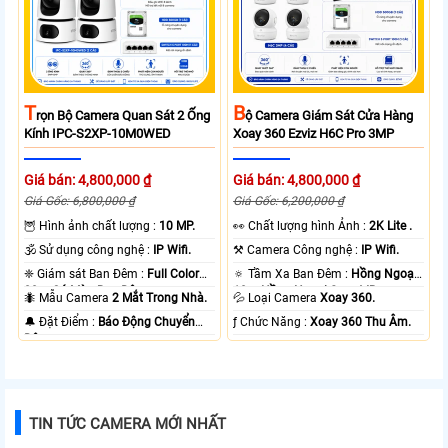
T
B
Rọn Bộ Camera Quan Sát 2 Ống
Ộ Camera Giám Sát Cửa Hàng
Kính IPC-S2XP-10M0WED
Xoay 360 Ezviz H6C Pro 3MP
Giá bán: 4,800,000 ₫
Giá bán: 4,800,000 ₫
Giá Gốc: 6,800,000 ₫
Giá Gốc: 6,200,000 ₫
🦉 Hình ảnh chất lượng :
10 MP.
️👀 Chất lượng hình Ảnh :
2K Lite .
🕉️ Sử dụng công nghệ :
IP Wifi.
⚒ Camera Công nghệ :
IP Wifi.
❈ Giám sát Ban Đêm :
Full Color
🔅 Tầm Xa Ban Đêm :
Hồng Ngoại
20m Có Màu Ban Ðêm.
10m Hồng Ngoại Smart IR.
🐜 Mẫu Camera
2 Mắt Trong Nhà.
💦 Loại Camera
Xoay 360.
️🔔 Đặt Điểm :
Báo Động Chuyển
️ƒ Chức Năng :
Xoay 360 Thu Âm.
Động.
TIN TỨC CAMERA MỚI NHẤT