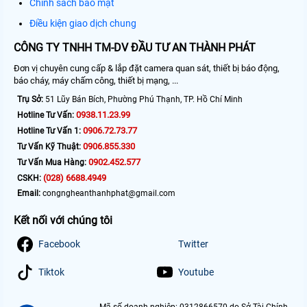
Chính sách bảo mật
Điều kiện giao dịch chung
CÔNG TY TNHH TM-DV ĐẦU TƯ AN THÀNH PHÁT
Đơn vị chuyên cung cấp & lắp đặt camera quan sát, thiết bị báo động,
báo cháy, máy chấm công, thiết bị mạng, ...
Trụ Sở:
51 Lũy Bán Bích, Phường Phú Thạnh, TP. Hồ Chí Minh
0938.11.23.99
Hotline Tư Vấn:
0906.72.73.77
Hotline Tư Vấn 1:
0906.855.330
Tư Vấn Kỹ Thuật:
0902.452.577
Tư Vấn Mua Hàng:
(028) 6688.4949
CSKH:
Email:
congngheanthanhphat@gmail.com
Kết nối với chúng tôi
Facebook
Twitter
Tiktok
Youtube