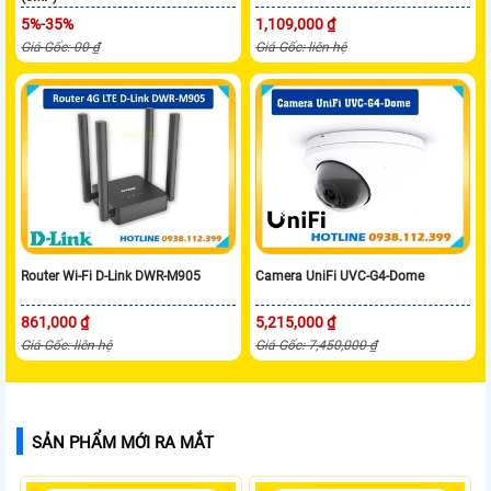
5%-35%
1,109,000 ₫
Giá Gốc: 00 ₫
Giá Gốc: liên hệ
Router Wi-Fi D-Link DWR-M905
Camera UniFi UVC-G4-Dome
861,000 ₫
5,215,000 ₫
Giá Gốc: liên hệ
Giá Gốc: 7,450,000 ₫
SẢN PHẨM MỚI RA MẮT