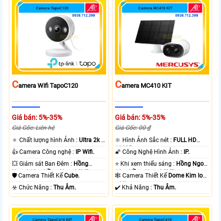
C
C
Amera Wifi TapoC120
Amera MC410 KIT
Giá bán: 5%-35%
Giá bán: 5%-35%
Giá Gốc: Liên hệ
Giá Gốc: 00 ₫
🔅 Chất lượng hình Ảnh :
Ultra 2k +
🔆 Hình Ảnh Sắc nét :
FULL HD
.
1080P .
👍 Camera Công nghệ :
IP Wifi.
🌠 Công Nghệ Hình Ảnh :
IP.
💥 Giám sát Ban Đêm :
Hồng
⭐ Khi xem thiếu sáng :
Hồng Ngoại
Ngoại 10m Hồng Ngoại SMD.
10m Hồng Ngoại SMD.
🛡 Camera Thiết Kế
Cube.
🕸️ Camera Thiết Kế
Dome Kim loại
+ Nhựa.
️☣️ Chức Năng :
Thu Âm.
️✔️ Khả Năng :
Thu Âm.