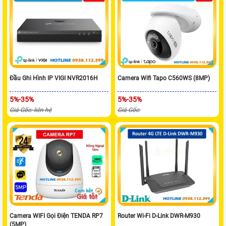
Đầu Ghi Hình IP VIGI NVR2016H
Camera Wifi Tapo C560WS (8MP)
5%-35%
5%-35%
Giá Gốc: liên hệ
Giá Gốc:
Camera WIFI Gọi Điện TENDA RP7
Router Wi-Fi D-Link DWR-M930
(5MP)