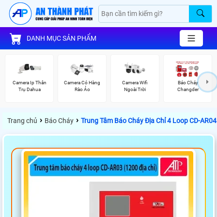
DANH MỤC SẢN PHẨM
Camera Ip Thân
Camera Có Hàng
Camera Wifi
Báo Cháy
Trụ Dahua
Rào Ảo
Ngoài Trời
Changder
›
›
Trang chủ
Báo Cháy
Trung Tâm Báo Cháy Địa Chỉ 4 Loop CD-AR04