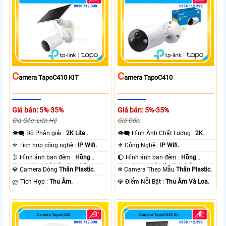
C
C
Amera TapoC410 KIT
Amera TapoC410
Giá bán: 5%-35%
Giá bán: 5%-35%
Giá Gốc: Liên Hệ
Giá Gốc:
👁️‍🗨 Độ Phân giải :
2K Lite .
👁️‍🗨 Hình Ành Chất Lượng :
2K
Lite .
⚜️ Tích hợp công nghệ :
IP Wifi.
⚜️ Công Nghệ :
IP Wifi.
🌛 Hình ảnh ban đêm :
Hồng
🌔 Hình ảnh ban đêm :
Hồng
Ngoại 10m Có Màu Ban Ðêm.
Ngoại 10m Có Màu Ban Ðêm.
💎 Camera Dòng
Thân Plastic.
❄ Camera Theo Mẫu
Thân Plastic.
️ლ Tích Hợp :
Thu Âm.
️💎 Điểm Nỗi Bật :
Thu Âm Và Loa.