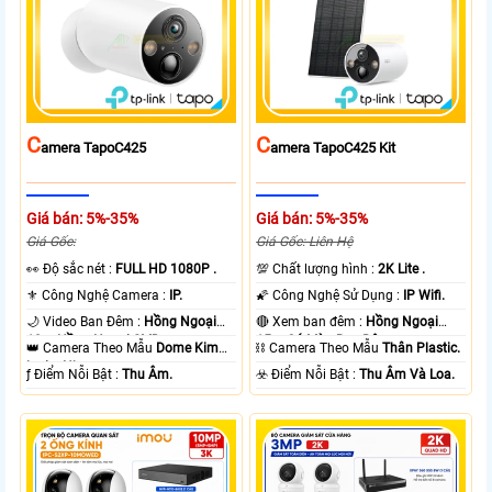
C
C
Amera TapoC425
Amera TapoC425 Kit
Giá bán: 5%-35%
Giá bán: 5%-35%
Giá Gốc:
Giá Gốc: Liên Hệ
️👀 Độ sắc nét :
FULL HD 1080P .
💯 Chất lượng hình :
2K Lite .
⚜️ Công Nghệ Camera :
IP.
🌠 Công Nghệ Sử Dụng :
IP Wifi.
🌙 Video Ban Đêm :
Hồng Ngoại
🔴 Xem ban đêm :
Hồng Ngoại
10m Hồng Ngoại SMD.
15m Có Màu Ban Ðêm.
👑 Camera Theo Mẫu
Dome Kim
⛓ Camera Theo Mẫu
Thân Plastic.
loại + Nhựa.
️ƒ Điểm Nỗi Bật :
Thu Âm.
️☣️ Điểm Nỗi Bật :
Thu Âm Và Loa.