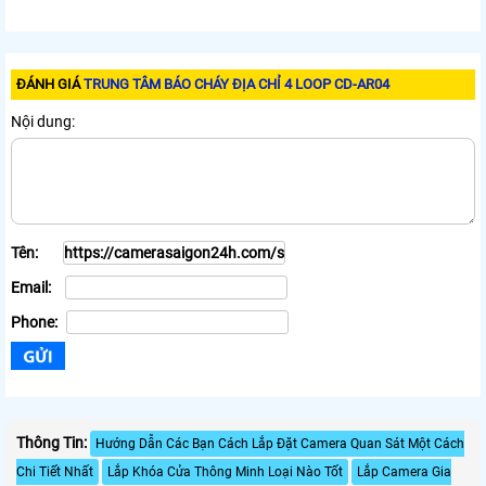
ĐÁNH GIÁ
TRUNG TÂM BÁO CHÁY ĐỊA CHỈ 4 LOOP CD-AR04
Nội dung:
Tên:
Email:
Phone:
Thông Tin:
Hướng Dẫn Các Bạn Cách Lắp Đặt Camera Quan Sát Một Cách
Chi Tiết Nhất
Lắp Khóa Cửa Thông Minh Loại Nào Tốt
Lắp Camera Gia