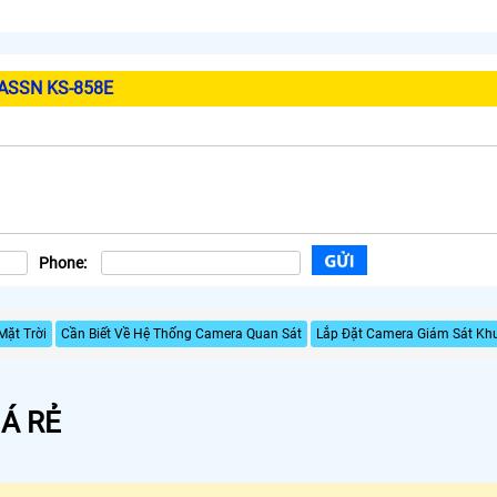
ASSN KS-858E
Phone:
Mặt Trời
Cần Biết Về Hệ Thống Camera Quan Sát
Lắp Đặt Camera Giám Sát Kh
Á RẺ