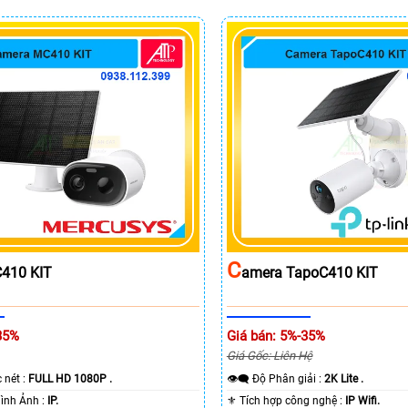
C
410 KIT
Amera TapoC410 KIT
35%
Giá bán: 5%-35%
Giá Gốc: Liên Hệ
c nét :
FULL HD 1080P .
👁️‍🗨 Độ Phân giải :
2K Lite .
🌠 Công Nghệ Hình Ảnh :
IP.
⚜️ Tích hợp công nghệ :
IP Wifi.