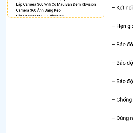
Lắp Camera 360 Wifi Có Màu Ban Đêm Kbvision
– Kết nối
Camera 360 Ánh Sáng Kép
Lắp Camera Ip 360 Hikvision
Camera Wifi 360 Full Color Dahua
– Hẹn gi
Bán Camera Dahua Xoay 360 Độ
Camera 360 Trong Nhà
Camera Xoay 360 Kbvision Giá Rẻ
– Báo độ
Lắp Camera Wifi 360 Dahua Ngoài Trời
LẮP CAMERA THEO NHU CẦU
– Báo độn
Lắp Camera Văn Phòng Giá Rẻ
Lắp Camera Nhà Xưởng Giá Rẻ
Lắp Camera Gia Đình Giá Rẻ
– Báo độn
Lắp Camera Kho Hàng Giá Rẻ
Lắp Camera Cửa Hàng Giá Rẻ
Lắp Camera Wifi Giá Rẻ Chính Hãng
– Chống 
Lắp Camera Công Trình Giá Rẻ
Camera 360 Giá Rẻ
– Dùng n