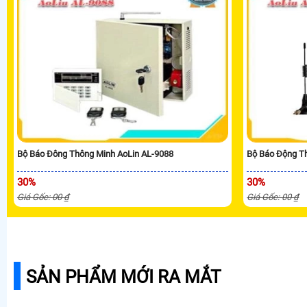
Bộ Báo Đông Thông Minh AoLin AL-9088
Bộ Báo Động T
30%
30%
Giá Gốc: 00 ₫
Giá Gốc: 00 ₫
SẢN PHẨM MỚI RA MẮT