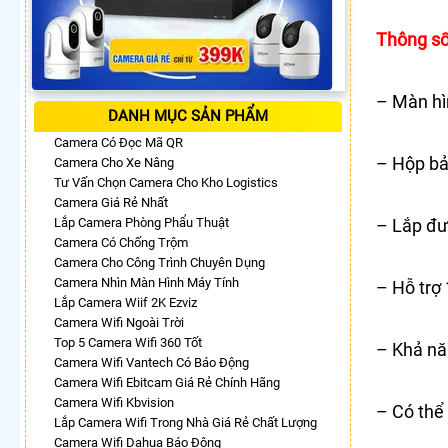
Thông số
– Màn hì
DANH MỤC SẢN PHẨM
Camera Có Đọc Mã QR
– Hộp bảo
Camera Cho Xe Nâng
Tư Vấn Chọn Camera Cho Kho Logistics
Camera Giá Rẻ Nhất
Lắp Camera Phòng Phẩu Thuật
– Lắp đượ
Camera Có Chống Trộm
Camera Cho Công Trình Chuyên Dụng
Camera Nhìn Màn Hình Máy Tính
– Hỗ trợ 
Lắp Camera Wiif 2K Ezviz
Camera Wifi Ngoài Trời
Top 5 Camera Wifi 360 Tốt
– Khả nă
Camera Wifi Vantech Có Báo Động
Camera Wifi Ebitcam Giá Rẻ Chính Hãng
Camera Wifi Kbvision
– Có thể 
Lắp Camera Wifi Trong Nhà Giá Rẻ Chất Lượng
Camera Wifi Dahua Báo Động