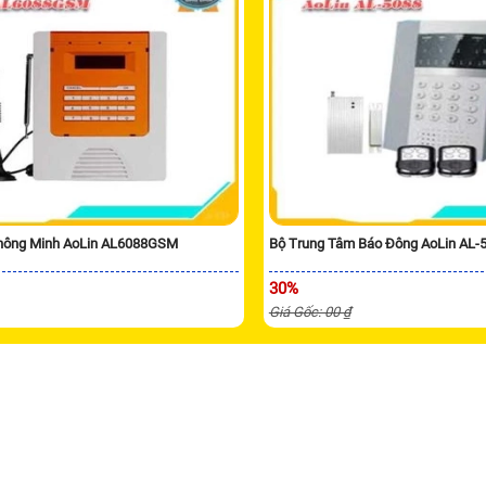
hông Minh AoLin AL6088GSM
Bộ Trung Tâm Báo Đông AoLin AL-
30%
Giá Gốc: 00 ₫