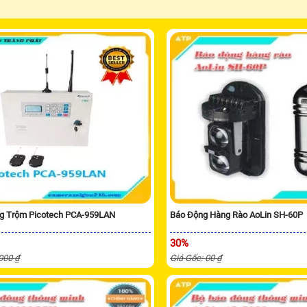
g Trộm Picotech PCA-959LAN
Báo Động Hàng Rào AoLin SH-60P
30%
,000 ₫
Giá Gốc: 00 ₫