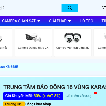
CT
CAMERA QUAN SÁT
GIẢI PHÁP
HỖ TRỢ
TI
u Nét
Camera Dahua Ultra 2K
Camera Vantech Ultra 2K
Camer
ssn KS-858E
TRUNG TÂM BÁO ĐỘNG 16 VÙNG KARA
Giá Khuyến Mãi:
30%
(+ VAT 8%)
Giá Niêm Yết:00 ₫
Thương Hiệu
Hãng Chưa Nhập