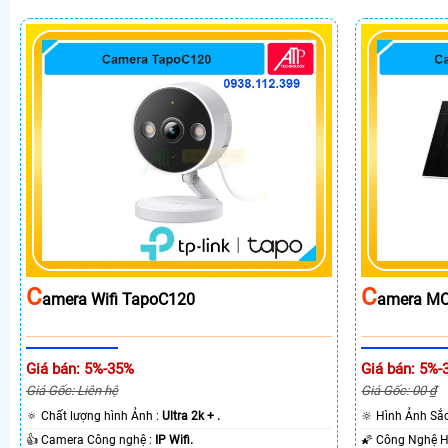
C
C
Amera Wifi TapoC120
Amera MC
Giá bán: 5%-35%
Giá bán: 5%-
Giá Gốc: Liên hệ
Giá Gốc: 00 ₫
🔅 Chất lượng hình Ảnh :
Ultra 2k + .
🔆 Hình Ảnh Sắ
👍 Camera Công nghệ :
IP Wifi.