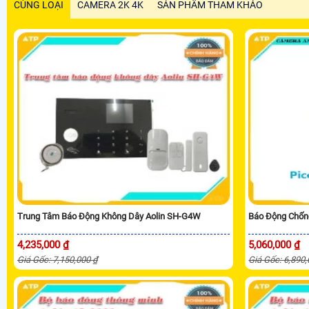
CÙNG LOẠI
CAMERA 2K 4K
SẢN PHẨM THAM KHẢO
Trung Tâm Báo Động Không Dây Aolin SH-G4W
Báo Động Chốn
4,235,000 ₫
5,060,000 ₫
Giá Gốc: 7,150,000 ₫
Giá Gốc: 6,890