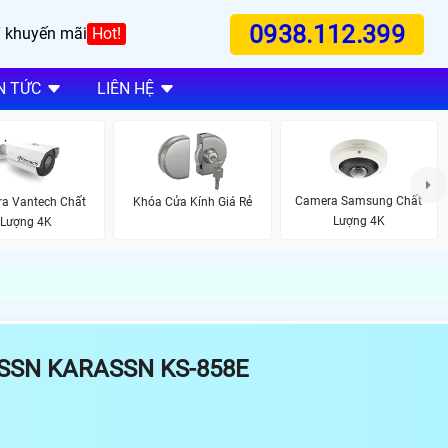
0938.112.399
 khuyến mãi
Hot!
N TỨC
LIÊN HỆ
Camera Samsung Chất
a Vantech Chất
Khóa Cửa Kính Giá Rẻ
Lượng 4K
Lượng 4K
SSN KARASSN KS-858E