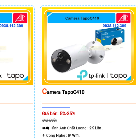
C
Amera TapoC410
Giá bán: 5%-35%
Giá Gốc:
👁️‍🗨 Hình Ành Chất Lượng :
2K Lite .
⚜️ Công Nghệ :
IP Wifi.