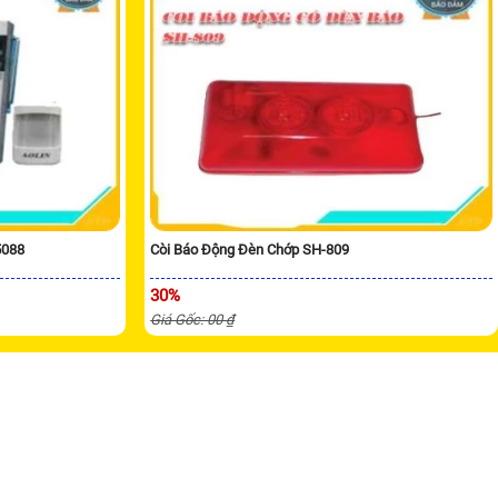
5088
Còi Báo Động Đèn Chớp SH-809
30%
Giá Gốc: 00 ₫