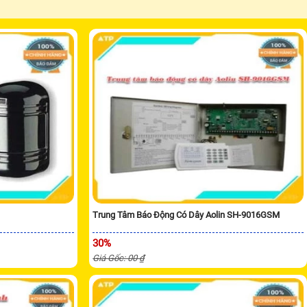
Trung Tâm Báo Động Có Dây Aolin SH-9016GSM
30%
Giá Gốc: 00 ₫