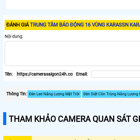
ĐÁNH GIÁ
TRUNG TÂM BÁO ĐỘNG 16 VÙNG KARASSN KAR
Nội dung:
Tên:
Email:
Thông Tin:
Đèn Led Năng Lượng Mặt Trời
Đèn Diệt Côn Trùng Năng Lượng 
THAM KHẢO CAMERA QUAN SÁT GI