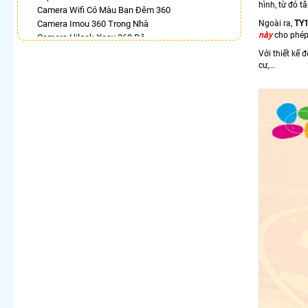
hình, từ đó 
Camera Wifi Có Màu Ban Đêm 360
Camera Imou 360 Trong Nhà
Ngoài ra,
TY
này
cho phép 
Camera Hilook Xoay 360 Độ
Camera 360 Chống Trộm Hikvision
Với thiết kế 
Lắp Camera Wifi Imou Full Color
cư,...
Lắp Camera Samsung Xoay 360
Lắp Camera Wifi Hikvision Ngoài Trời Xoay 360
Giá Rẻ
Camera Ip 360 Vantech
LẮP CAMERA THEO NHU CẦU
Lắp Camera Văn Phòng Giá Rẻ
Lắp Camera Nhà Xưởng Giá Rẻ
Lắp Camera Gia Đình Giá Rẻ
Lắp Camera Kho Hàng Giá Rẻ
Lắp Camera Cửa Hàng Giá Rẻ
Lắp Camera Wifi Giá Rẻ Chính Hãng
Lắp Camera Công Trình Giá Rẻ
Camera 360 Giá Rẻ