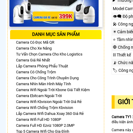
► Thương 
Model Cam
👁️‍🗨 Độ p
🎤 Công n
✴️ Cảm biế
DANH MỤC SẢN PHẨM
⭐ Tầm nhì
Camera Có Đọc Mã QR
🛑 Chống 
Camera Cho Xe Nâng
Tư Vấn Chọn Camera Cho Kho Logistics
⛓ Thiết kế
Camera Giá Rẻ Nhất
📡 Chức n
Lắp Camera Phòng Phẩu Thuật
🏷 Công n
Camera Có Chống Trộm
Camera Cho Công Trình Chuyên Dụng
Camera Nhìn Màn Hình Máy Tính
Camera Wifi Ngoài Trời Kbone Giá Tiết Kiệm
Camera Ebitcam Ngoài Trời
GIỚI
Camera Wifi Kbvision Ngoài Trời Giá Rẻ
Camera Wifi Chống Trộm Kbvision
Lắp Camera Wifi Dahua Xoay 360 Giá Rẻ
Camera TY1
Camera Wifi Full HD 1080P
điều kiện ánh
Camera Full HD Ezviz 1080P 2.0MP
Camera này c
Top 5 Camera Wifi Cho Gia Đình