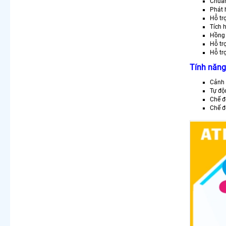
Chuấ
Phát 
Hỗ tr
Tích 
Hồng
Hỗ t
Hỗ tr
Tính năng
Cảnh 
Tự độ
Chế đ
Chế đ