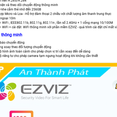
n nén H.265/H.264
hiện và theo dõi chuyển động thông minh
ợ khe cắm thẻ nhớ đến 256GB
hợp Micro và Loa - Hỗ trợ đàm thoại 2 chiều với chất lượng âm thanh trung thực
 ngoại 10m
rợ WiFi , IEEE802.11b, 802.11g, 802.11n , tần số 2.4GHz + 1 cổng mạng 10/100M
ợ WiFi + cài đặt WiFi thông minh với phần mềm EZVIZ - quá trình cài đặt chỉ mất và
 thông minh
báo chuyển động
ng xoay theo đối tượng chuyển động
ộ hình ảnh toàn cảnh cho phép chọn vị trí cần xoay đến dễ dàng
ộ riêng tư cho phép camera tạm ngưng hoạt động khi không cần thiết