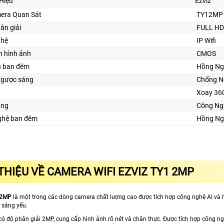
Hiệu
Ezviz
era Quan Sát
TY12MP
hân giải
FULL HD
ghệ
IP Wifi
n hình ảnh
CMOS
n ban đêm
Hồng Ng
ngược sáng
Chống N
Xoay 36
ăng
Công Ng
ghệ ban đêm
Hồng Ng
 THIỆU VỀ CAMERA WIFI EZVIZ TY1 2MP
 2MP
là một trong các dòng camera chất lượng cao được tích hợp công nghệ AI và h
 sáng yếu.
ó độ phân giải 2MP, cung cấp hình ảnh rõ nét và chân thực. Được tích hợp công ngh