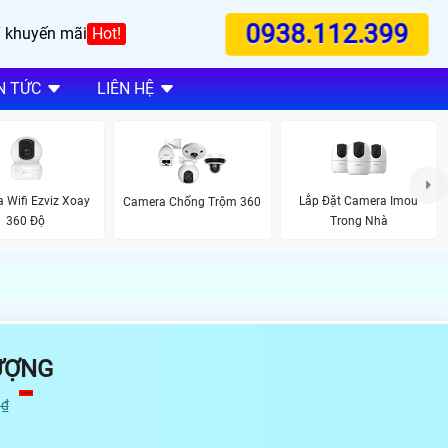
0938.112.399
 khuyến mãi
Hot!
N TỨC
LIÊN HỆ
 Wifi Ezviz Xoay
Lắp Đặt Camera Imou
Camera Chống Trộm 360
360 Độ
Trong Nhà
ƯỢNG
 ₫