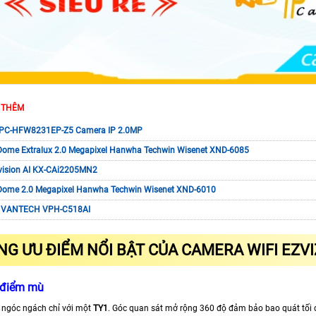
 THÊM
IPC-HFW8231EP-Z5 Camera IP 2.0MP
Dome Extralux 2.0 Megapixel Hanwha Techwin Wisenet XND-6085
ision AI KX-CAi2205MN2
Dome 2.0 Megapixel Hanwha Techwin Wisenet XND-6010
 VANTECH VPH-C518AI
G ƯU ĐIỂM NỔI BẬT CỦA CAMERA WIFI EZVI
 điểm mù
 ngóc ngách chỉ với một
TY1
. Góc quan sát mở rộng 360 độ đảm bảo bao quát tối đa