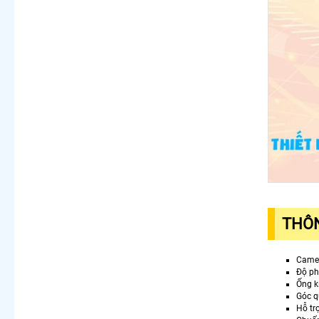
THÔN
Camer
Độ p
Ống k
Góc q
Hỗ tr