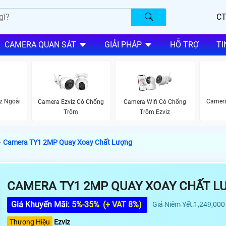
CT
CAMERA QUAN SÁT
GIẢI PHÁP
HỖ TRỢ
TI
z Ngoài
Camera
Camera Ezviz Có Chống
Camera Wifi Có Chống
Trộm
Trộm Ezviz
›
Camera TY1 2MP Quay Xoay Chất Lượng
CAMERA TY1 2MP QUAY XOAY CHẤT L
Giá Khuyến Mãi:
5%-35%
(+ VAT 8%)
Giá Niêm Yết:1,249,000
Thương Hiệu
Ezviz