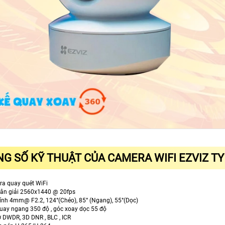
G SỐ KỸ THUẬT CỦA CAMERA WIFI EZVIZ T
a quay quét WiFi
hân giải 2560x1440 @ 20fps
ính 4mm@ F2.2, 124°(Chéo), 85° (Ngang), 55°(Dọc)
uay ngang 350 độ , góc xoay dọc 55 độ
ợ DWDR, 3D DNR , BLC , ICR