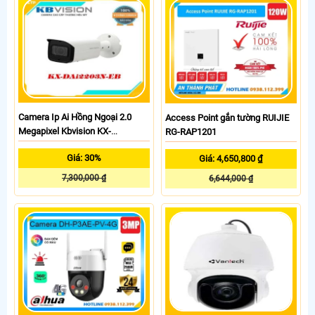
Camera Ip Ai Hồng Ngoại 2.0
Access Point gắn tường RUIJIE
Megapixel Kbvision KX-
RG-RAP1201
DAi2203N-EB
Giá: 30%
Giá: 4,650,800 ₫
7,300,000 ₫
6,644,000 ₫