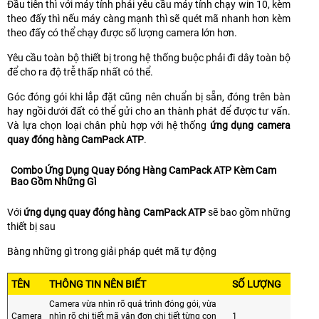
Đầu tiên thì với máy tính phải yêu cầu máy tính chạy win 10, kèm
theo đấy thì nếu máy càng mạnh thì sẽ quét mã nhanh hơn kèm
theo đấy có thể chạy được số lượng camera lớn hơn.
Yêu cầu toàn bộ thiết bị trong hệ thống buộc phải đi dây toàn bộ
để cho ra độ trễ thấp nhất có thể.
Góc đóng gói khi lắp đặt cũng nên chuẩn bị sẵn, đóng trên bàn
hay ngồi dưới đất có thể gửi cho an thành phát để được tư vấn.
Và lựa chọn loại chân phù hợp với hệ thống
ứng dụng camera
quay đóng hàng CamPack ATP
.
Combo Ứng Dụng Quay Đóng Hàng CamPack ATP Kèm Cam
Bao Gồm Những Gì
Với
ứng dụng quay đóng hàng CamPack ATP
sẽ bao gồm những
thiết bị sau
Bàng những gì trong giải pháp quét mã tự động
TÊN
THÔNG TIN NÊN BIẾT
SỐ LƯỢNG
Camera vừa nhìn rõ quá trình đóng gói, vừa
Camera
nhìn rõ chi tiết mã vận đơn chi tiết từng con
1