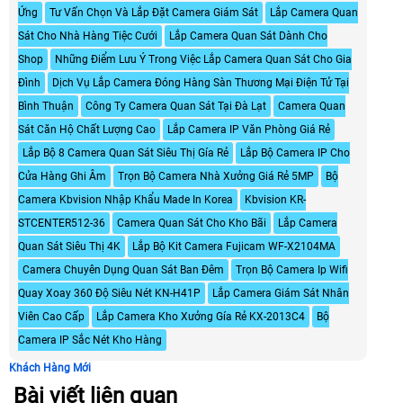
Ứng
Tư Vấn Chọn Và Lắp Đặt Camera Giám Sát
Lắp Camera Quan
Sát Cho Nhà Hàng Tiệc Cưới
Lắp Camera Quan Sát Dành Cho
Shop
Những Điểm Lưu Ý Trong Việc Lắp Camera Quan Sát Cho Gia
Đình
Dịch Vụ Lắp Camera Đóng Hàng Sàn Thương Mại Điện Tử Tại
Bình Thuận
Công Ty Camera Quan Sát Tại Đà Lạt
Camera Quan
Sát Căn Hộ Chất Lượng Cao
Lắp Camera IP Văn Phòng Giá Rẻ
Lắp Bộ 8 Camera Quan Sát Siêu Thị Gía Rẻ
Lắp Bộ Camera IP Cho
Cửa Hàng Ghi Âm
Trọn Bộ Camera Nhà Xưởng Giá Rẻ 5MP
Bộ
Camera Kbvision Nhập Khẩu Made In Korea
Kbvision KR-
STCENTER512-36
Camera Quan Sát Cho Kho Bãi
Lắp Camera
Quan Sát Siêu Thị 4K
Lắp Bộ Kit Camera Fujicam WF-X2104MA
Camera Chuyên Dụng Quan Sát Ban Đêm
Trọn Bộ Camera Ip Wifi
Quay Xoay 360 Độ Siêu Nét KN-H41P
Lắp Camera Giám Sát Nhân
Viên Cao Cấp
Lắp Camera Kho Xưởng Gía Rẻ KX-2013C4
Bộ
Camera IP Sắc Nét Kho Hàng
Khách Hàng Mới
Bài viết liên quan