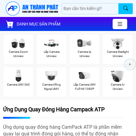
DANH MỤC SẢN PHẨM
Camera Zoom
Lắp Camera
Camera Ip
Camera Starlight
Uniview
Uniview
Uniview
Uniview
Camera UNV 360
Camera Hồng
Lắp Camera UNV
Camera Ai
Ngoại UMV
Full Hd 1080P
Uniview
Ứng Dụng Quay Đóng Hàng Campack ATP
Ứng dụng quay đóng hàng CamPack ATP là phần mềm
quay lại quá trình đóng gói hàng, có thể tự động nhận