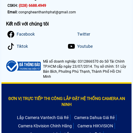
(028) 6688.4949
CSKH:
Email:
congngheanthanhphat@gmail.com
Kết nối với chúng tôi
Facebook
Twitter
Tiktok
Youtube
Mã số doanh nghiệp: 0312866570 do Sở Tài Chính
TP.HCM cấp ngày 23/07/2014. Trụ sở chính: 51 Lũy
Bán Bích, Phường Phú Thạnh, Thành Phố Hồ Chí
Minh
ĐƠN VỊ TRỰC TIẾP THI CÔNG LẮP ĐẶT HỆ THỐNG CAMERA AN
NINH
Lắp Camera Vantech Giá Rẻ
Camera Dahua Giá Rẻ
Camera Kbvision Chính Hãng
Camera HIKVISION