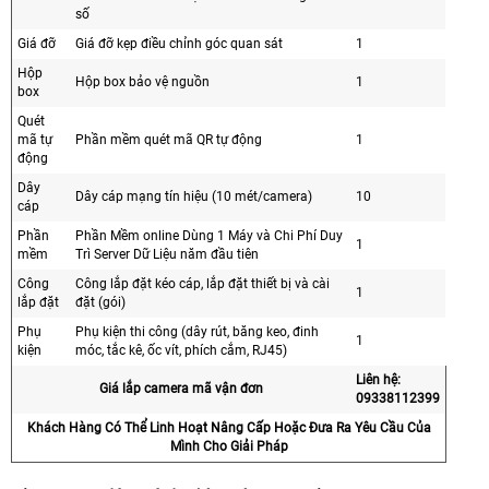
số
Giá đỡ
Giá đỡ kẹp điều chỉnh góc quan sát
1
Hộp
Hộp box bảo vệ nguồn
1
box
Quét
mã tự
Phần mềm quét mã QR tự động
1
động
Dây
Dây cáp mạng tín hiệu (10 mét/camera)
10
cáp
Phần
Phần Mềm online Dùng 1 Máy và Chi Phí Duy
1
mềm
Trì Server Dữ Liệu năm đầu tiên
Công
Công lắp đặt kéo cáp, lắp đặt thiết bị và cài
1
lắp đặt
đặt (gói)
Phụ
Phụ kiện thi công (dây rút, băng keo, đinh
1
kiện
móc, tắc kê, ốc vít, phích cắm, RJ45)
Liên hệ:
Giá lắp camera mã vận đơn
09338112399
Khách Hàng Có Thể Linh Hoạt Nâng Cấp Hoặc Đưa Ra Yêu Cầu Của
Mình Cho Giải Pháp