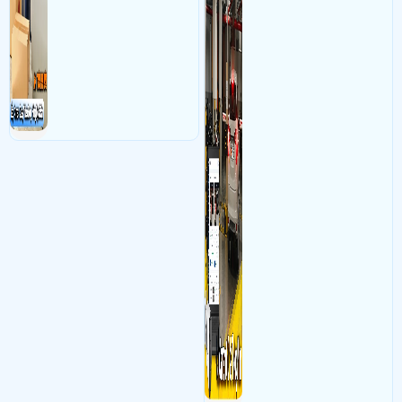
bảo vệ quyền lợi shop tránh
nhân viên giữ xe
được các tình trạng bị đánh
mất cắp hàng hóa