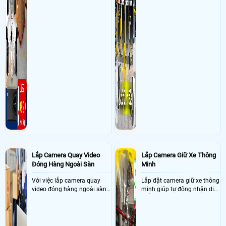
Lắp Camera Quay Video
Lắp Camera Giữ Xe Thông
Đóng Hàng Ngoài Sàn
Minh
Với việc lắp camera quay
Lắp đặt camera giữ xe thông
video đóng hàng ngoài sàn
minh giúp tự động nhận diện
thì đây là một giải pháp
biển số nâng cao tính bảo
camera cực kì cần thiết cho
mật tài sản giảm thiểu tình
các shop kinh doanh online
trạng ùn tắc tại cửa ra vào
đều nên sử dụng để có thể
và cắt giảm chi phí thuê