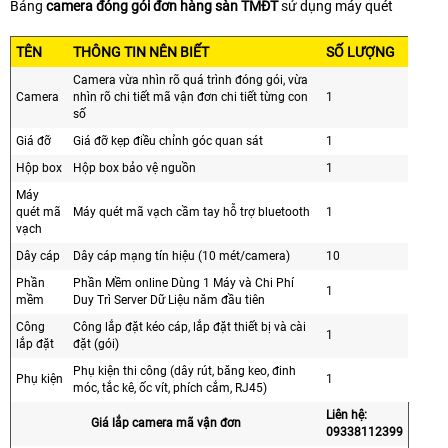
Bảng
camera đóng gói đơn hàng sàn TMĐT
sử dụng máy quét
TÊN
THÔNG TIN NÊN BIẾT
SỐ LƯỢNG
Camera vừa nhìn rõ quá trình đóng gói, vừa
Camera
nhìn rõ chi tiết mã vận đơn chi tiết từng con
1
số
Giá đỡ
Giá đỡ kẹp điều chỉnh góc quan sát
1
Hộp box
Hộp box bảo vệ nguồn
1
Máy
quét mã
Máy quét mã vạch cầm tay hỗ trợ bluetooth
1
vạch
Dây cáp
Dây cáp mạng tín hiệu (10 mét/camera)
10
Phần
Phần Mềm online Dùng 1 Máy và Chi Phí
1
mềm
Duy Trì Server Dữ Liệu năm đầu tiên
Công
Công lắp đặt kéo cáp, lắp đặt thiết bị và cài
1
lắp đặt
đặt (gói)
Phụ kiện thi công (dây rút, băng keo, đinh
Phụ kiện
1
móc, tắc kê, ốc vít, phích cắm, RJ45)
Liên hệ:
Giá lắp camera mã vận đơn
09338112399