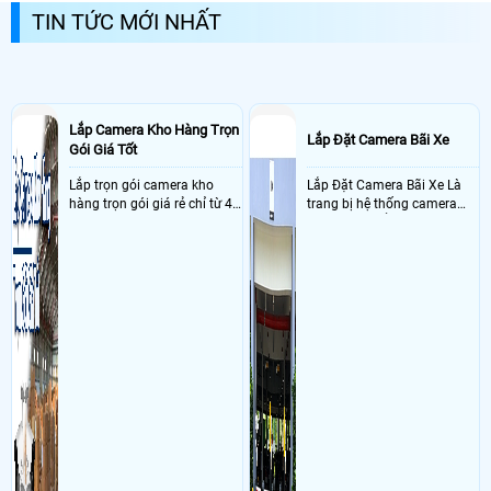
TIN TỨC MỚI NHẤT
Lắp Camera Kho Hàng Trọn
Lắp Đặt Camera Bãi Xe
Gói Giá Tốt
Lắp trọn gói camera kho
Lắp Đặt Camera Bãi Xe Là
hàng trọn gói giá rẻ chỉ từ 4
trang bị hệ thống camera
triệu đồng sở hữu ngày trọn
nhận diện biển số tại khu
bộ gồm 4 camera, 1 đầu ghi
vực cổng của các bãi giữ xe
hình, ổ cứng, switch mang
kết hợp với phần mềm quản
đến giải pháp giám sát kho
lý để ghi nhận lượt xe ra vào
hàng 24/7 ổn định với độ
chụp hình thông tin xe và
sắc nét cao
biển số lưu trực tiếp về máy
tinh trạm để nhân viên tiện
đối soát, tính tiền xe xe ra
khỏi bãi