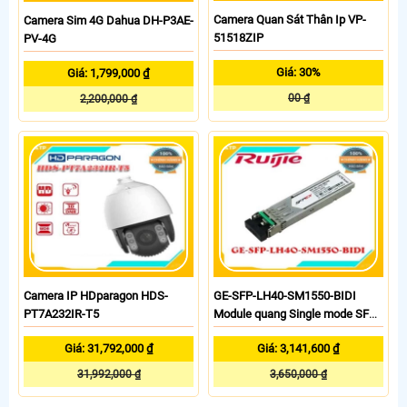
Camera Quan Sát Thân Ip VP-
Camera Sim 4G Dahua DH-P3AE-
51518ZIP
PV-4G
Giá: 30%
Giá: 1,799,000 ₫
00 ₫
2,200,000 ₫
Camera IP HDparagon HDS-
GE-SFP-LH40-SM1550-BIDI
PT7A232IR-T5
Module quang Single mode SFP
RUIJIE
Giá: 31,792,000 ₫
Giá: 3,141,600 ₫
31,992,000 ₫
3,650,000 ₫