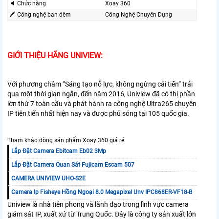
🔈 Chức năng
Xoay 360
🖍 Công nghệ ban đêm
Công Nghệ Chuyên Dụng
GIỚI THIỆU HÃNG UNIVIEW:
Với phương châm “Sáng tạo nỗ lực, không ngừng cải tiến” trải
qua một thời gian ngắn, đến năm 2016, Uniview đã có thị phần
lớn thứ 7 toàn cầu và phát hành ra công nghệ Ultra265 chuyên
IP tiên tiến nhất hiện nay và được phủ sóng tại 105 quốc gia.
Tham khảo dòng sản phẩm Xoay 360 giá rẻ:
Lắp Đặt Camera Ebitcam Eb02 3Mp
Lắp Đặt Camera Quan Sát Fujicam Escam 507
CAMERA UNIVIEW UHO-S2E
Camera Ip Fisheye Hồng Ngoại 8.0 Megapixel Unv IPC868ER-VF18-B
Uniview là nhà tiên phong và lãnh đạo trong lĩnh vực camera
giám sát IP, xuất xứ từ Trung Quốc. Đây là công ty sản xuất lớn