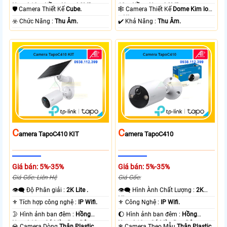
Ngoại 10m Hồng Ngoại SMD.
10m Hồng Ngoại SMD.
🛡 Camera Thiết Kế
Cube.
🕸️ Camera Thiết Kế
Dome Kim loại
+ Nhựa.
️☣️ Chức Năng :
Thu Âm.
️✔️ Khả Năng :
Thu Âm.
C
C
Amera TapoC410 KIT
Amera TapoC410
Giá bán: 5%-35%
Giá bán: 5%-35%
Giá Gốc: Liên Hệ
Giá Gốc:
👁️‍🗨 Độ Phân giải :
2K Lite .
👁️‍🗨 Hình Ành Chất Lượng :
2K
Lite .
⚜️ Tích hợp công nghệ :
IP Wifi.
⚜️ Công Nghệ :
IP Wifi.
🌛 Hình ảnh ban đêm :
Hồng
🌔 Hình ảnh ban đêm :
Hồng
Ngoại 10m Có Màu Ban Ðêm.
Ngoại 10m Có Màu Ban Ðêm.
💎 Camera Dòng
Thân Plastic.
❄ Camera Theo Mẫu
Thân Plastic.