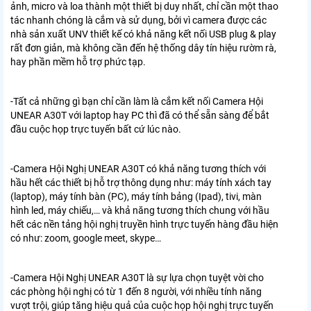
ảnh, micro và loa thành một thiết bị duy nhất, chỉ cần một thao
tác nhanh chóng là cắm và sử dụng, bởi vì camera được các
nhà sản xuất UNV thiết kế có khả năng kết nối USB plug & play
rất đơn giản, mà không cần đến hệ thống dây tín hiệu rườm rà,
hay phần mềm hỗ trợ phức tạp.
-Tất cả những gì bạn chỉ cần làm là cắm kết nối Camera Hội
UNEAR A30T với laptop hay PC thì đã có thể sẵn sàng để bắt
đầu cuộc họp trực tuyến bất cứ lúc nào.
-Camera Hội Nghị UNEAR A30T có khả năng tương thích với
hầu hết các thiết bị hỗ trợ thông dụng như: máy tính xách tay
(laptop), máy tính bàn (PC), máy tính bảng (Ipad), tivi, màn
hình led, máy chiếu,… và khả năng tương thích chung với hầu
hết các nền tảng hội nghị truyền hình trực tuyến hàng đầu hiện
có như: zoom, google meet, skype…
-Camera Hội Nghị UNEAR A30T là sự lựa chọn tuyệt vời cho
các phòng hội nghị có từ 1 đến 8 người, với nhiều tính năng
vượt trội, giúp tăng hiệu quả của cuộc họp hội nghị trực tuyến