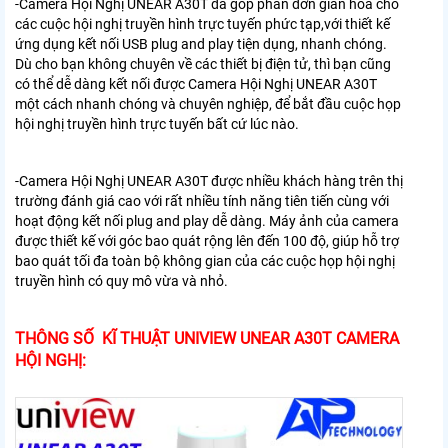
-Camera Hội Nghị UNEAR A30T đã góp phần đơn giản hóa cho
các cuộc hội nghị truyền hình trực tuyến phức tạp,với thiết kế
ứng dụng kết nối USB plug and play tiện dụng, nhanh chóng.
Dù cho bạn không chuyên về các thiết bị điện tử, thì bạn cũng
có thể dễ dàng kết nối được Camera Hội Nghị UNEAR A30T
một cách nhanh chóng và chuyên nghiệp, để bắt đầu cuộc họp
hội nghị truyền hình trực tuyến bất cứ lúc nào.
-Camera Hội Nghị UNEAR A30T được nhiều khách hàng trên thị
trường đánh giá cao với rất nhiều tính năng tiên tiến cùng với
hoạt động kết nối plug and play dễ dàng. Máy ảnh của camera
được thiết kế với góc bao quát rộng lên đến 100 độ, giúp hỗ trợ
bao quát tối đa toàn bộ không gian của các cuộc họp hội nghị
truyền hình có quy mô vừa và nhỏ.
THÔNG SỐ KĨ THUẬT UNIVIEW UNEAR A30T CAMERA
HỘI NGHỊ: