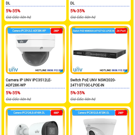
DL
DL
5%-35%
5%-35%
Giá Gốc: liên hệ
Giá Gốc: liên hệ
Camera IP UNV IPC3512LE-
Switch PoE UNV NSW2020-
ADF28K-WP
24T1GT1GC-LPOE-IN
5%-35%
5%-35%
Giá Gốc: liên hệ
Giá Gốc: liên hệ