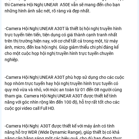
thì Camera Hội Nghị
UNEAR A50E
vẫn sẽ mang đến cho bạn
những hình ảnh sắc nét, rõ ràng và đẹp nhất.
-Camera Hội Nghị UNEAR A30T là thiết bị hội nghị truyền hình
trực tuyến tiên tiến, tiện dụng có giá thành cạnh tranh nhất
trên thị trường hiện nay, với cơ chế tất cả trong một, từ máy
ảnh, micro, đến loa hội nghị. Giúp giảm thiểu chi phí đáng kể
cho một cuộc họp hội nghị truyền hình trực tuyến chuyên
nghiệp.
-Camera Hội Nghị UNEAR A30T phù hợp sử dụng cho các cuộc
họp nhóm trực tuyến hay hội nghị truyền hình trực tuyến có
quy mô vừa và nhỏ, với mức an toàn từ 01 đến 08 người cùng
tham gia. Camera Hội Nghị UNEAR A30T được thiết kế tính
năng với góc nhìn rộng lên đến 100 độ, hỗ trợ rất tốt cho các
cuộc gọi video call Full HD.
-Camera Hội Nghị A30T được thiết kế với máy ảnh có tính
năng hỗ trợ WDR (Wide Dynamic Range), giúp thiết bị có khả
năng cân bằng sáng một các hiệu quả, cho dù bạn đang thực