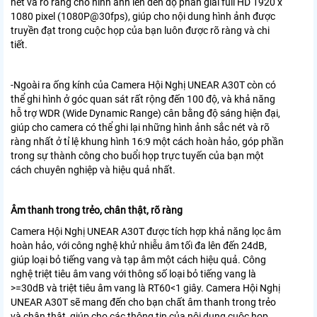
nét và rõ ràng cho hình ảnh lên đến độ phân giải full HD 1920 x
1080 pixel (1080P@30fps), giúp cho nội dung hình ảnh được
truyền đạt trong cuộc họp của bạn luôn được rõ ràng và chi
tiết.
-Ngoài ra ống kính của Camera Hội Nghị UNEAR A30T còn có
thể ghi hình ở góc quan sát rất rộng đến 100 độ, và khả năng
hỗ trợ WDR (Wide Dynamic Range) cân bằng độ sáng hiện đại,
giúp cho camera có thể ghi lại những hình ảnh sắc nét và rõ
ràng nhất ở tỉ lệ khung hình 16:9 một cách hoàn hảo, góp phần
trong sự thành công cho buổi họp trực tuyến của bạn một
cách chuyên nghiệp và hiệu quả nhất.
Âm thanh trong trẻo, chân thật, rõ ràng
Camera Hội Nghị UNEAR A30T được tích hợp khả năng lọc âm
hoàn hảo, với công nghệ khử nhiễu âm tối đa lên đến 24dB,
giúp loại bỏ tiếng vang và tạp âm một cách hiệu quả. Công
nghệ triệt tiêu âm vang với thông số loại bỏ tiếng vang là
>=30dB và triệt tiêu âm vang là RT60<1 giây. Camera Hội Nghị
UNEAR A30T sẽ mang đến cho bạn chất âm thanh trong trẻo
và chân thật, giúp cho các thông tin của nội dung cuộc họp