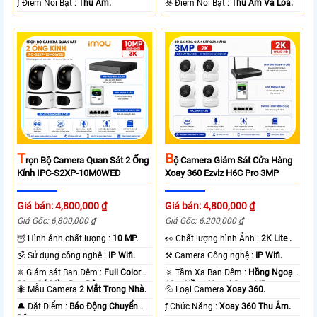
️ƒ Điểm Nỗi Bật :
Thu Âm.
️☣️ Điểm Nỗi Bật :
Thu Âm Và Loa.
T
B
Rọn Bộ Camera Quan Sát 2 Ống
Ộ Camera Giám Sát Cửa Hàng
Kính IPC-S2XP-10M0WED
Xoay 360 Ezviz H6C Pro 3MP
Giá bán: 4,800,000 ₫
Giá bán: 4,800,000 ₫
Giá Gốc: 6,800,000 ₫
Giá Gốc: 6,200,000 ₫
🦉 Hình ảnh chất lượng :
10 MP.
️👀 Chất lượng hình Ảnh :
2K Lite .
🕉️ Sử dụng công nghệ :
IP Wifi.
⚒ Camera Công nghệ :
IP Wifi.
❈ Giám sát Ban Đêm :
Full Color
🔅 Tầm Xa Ban Đêm :
Hồng Ngoại
20m Có Màu Ban Ðêm.
10m Hồng Ngoại Smart IR.
🐜 Mẫu Camera
2 Mắt Trong Nhà.
💦 Loại Camera
Xoay 360.
️🔔 Đặt Điểm :
Báo Động Chuyển
️ƒ Chức Năng :
Xoay 360 Thu Âm.