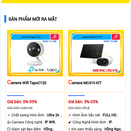
SẢN PHẨM MỚI RA MẮT
C
C
Amera Wifi TapoC120
Amera MC410 KIT
Giá bán: 5%-35%
Giá bán: 5%-35%
Giá Gốc: Liên hệ
Giá Gốc: 00 ₫
🔅 Chất lượng hình Ảnh :
Ultra 2k +
🔆 Hình Ảnh Sắc nét :
FULL HD
.
1080P .
👍 Camera Công nghệ :
IP Wifi.
🌠 Công Nghệ Hình Ảnh :
IP.
💥 Giám sát Ban Đêm :
Hồng
⭐ Khi xem thiếu sáng :
Hồng Ngoại