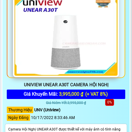
UNIVIEW UNEAR A30T CAMERA HỘI NGHỊ
Giá Khuyến Mãi:
3,995,000 ₫
(+ VAT 8%)
0%
Giá Niêm Yết:3,995,000 ₫
Thương Hiệu
UNV (Uniview)
Ngày Đăng
10/17/2022 8:33:46 AM
Camera Hội Nghị UNEAR A30T được thiết kế với máy ảnh có tính năng