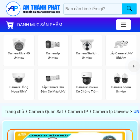
DANH MỤC SẢN PHẨM
Camera Ultra HD
Camera Ip
Camera Starlight
Lắp Camera UNV
Uniview
Uniview
Uniview
Ghi Âm
Camera Hồng
Lắp Camera Ban
Camera Uniview
Camera Zoom
Ngoại UMV
Đêm Có Màu UNV
Có Chống Trộm
Uniview
›
›
›
›
Trang chủ
Camera Quan Sát
Camera IP
Camera Ip Uniview
UN