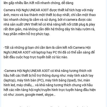
lên gấp nhiều lần.Kết nối nhanh chóng, dễ dàng
Camera Hội Nghị UNEAR A30T được thiết kế tích hợp với máy
ảnh, micro và loa thành một thiết bị duy nhất, chỉ cần một thao
tác nhanh chóng là cắm và sử dụng, bởi vì camera được các
nhà sản xuất UNV thiết kế có khả năng kết nối USB plug & play
rất đơn giản, mà không cần đến hệ thống dây tín hiệu rườm rà,
hay phần mềm hỗ trợ phức tạp.
-Tất cả những gì bạn chỉ cần làm là cắm kết nối Camera Hội
Nghị UNEAR A30T với laptop hay PC thì đã có thể sẵn sàng để
bắt đầu cuộc họp trực tuyến bất cứ lúc nào.
-Camera Hội Nghị UNEAR A30T có khả năng tương thích với
hầu hết các thiết bị hỗ trợ thông dụng như: máy tính xách tay
(laptop), máy tính bàn (PC), máy tính bảng (Ipad), tivi, màn
hình led, máy chiếu,… và khả năng tương thích chung với hầu
hết các nền tảng hội nghị truyền hình trực tuyến hàng đầu hiện
có như: zoom, google meet, skype…