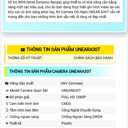
hỗ trợ WDR (Wide Dynamic Range), giúp thiết bị có khả năng cân bằng
sáng một các hiệu quả, cho dù bạn đang thực hiện ghi hình video tại các
khu vực có ánh sáng phức tạp, thì Camera Hội Nghị UNEAR A30T vẫn sẽ
mang đến cho bạn những hình ảnh sắc nét, rõ ràng và đẹp nhất.
📖 THÔNG TIN SẢN PHẨM UNEARA30T
THÔNG SỐ KỸ THUẬT
CHÍNH SÁCH BẢO HÀNH
THÔNG TIN SẢN PHẨM CAMERA UNEARA30T
☎ Hãng Sản Xuất
UNV (Uniview)
≫ Model Camera Quan Sát
UNEARA30T
👁 Độ phân giải
FULL HD 1080P
♋ Cảm biến hình ảnh
CMOS
🌛 Tầm nhìn ban đêm
Công Nghệ Chuyên Dụng
☄️ Chống ngược sáng
Chống Ngược Sáng DWDR
❄ Thiết kế
Plastic