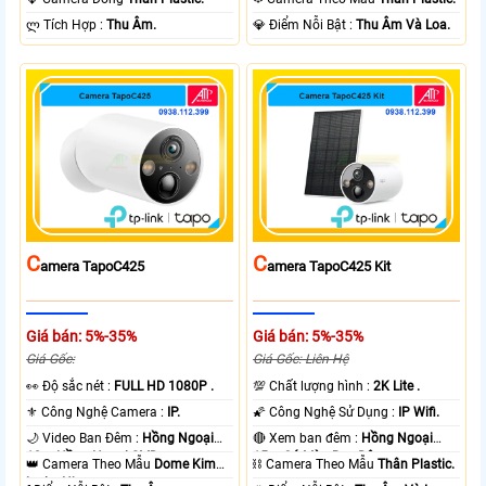
️ლ Tích Hợp :
Thu Âm.
️💎 Điểm Nỗi Bật :
Thu Âm Và Loa.
C
C
Amera TapoC425
Amera TapoC425 Kit
Giá bán: 5%-35%
Giá bán: 5%-35%
Giá Gốc:
Giá Gốc: Liên Hệ
️👀 Độ sắc nét :
FULL HD 1080P .
💯 Chất lượng hình :
2K Lite .
⚜️ Công Nghệ Camera :
IP.
🌠 Công Nghệ Sử Dụng :
IP Wifi.
🌙 Video Ban Đêm :
Hồng Ngoại
🔴 Xem ban đêm :
Hồng Ngoại
10m Hồng Ngoại SMD.
15m Có Màu Ban Ðêm.
👑 Camera Theo Mẫu
Dome Kim
⛓ Camera Theo Mẫu
Thân Plastic.
loại + Nhựa.