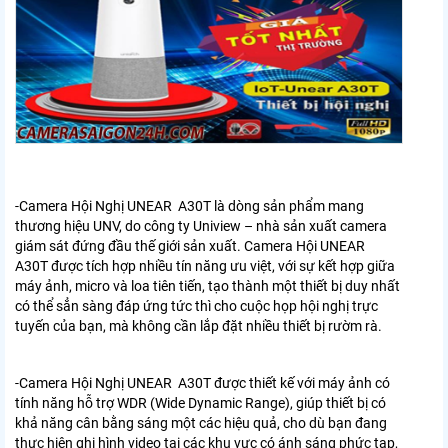
-Camera Hội Nghị UNEAR A30T
là dòng sản phẩm mang
thương hiệu UNV, do công ty Uniview – nhà sản xuất camera
giám sát đứng đầu thế giới sản xuất. Camera Hội
UNEAR
A30T
được tích hợp nhiều tín năng ưu việt, với sự kết hợp giữa
máy ảnh, micro và loa tiên tiến, tạo thành một thiết bị duy nhất
có thể sẳn sàng đáp ứng tức thì cho cuộc họp hội nghị trực
tuyến của bạn, mà không cần lắp đặt nhiều thiết bị rườm rà.
-Camera Hội Nghị
UNEAR A30T
được thiết kế với máy ảnh có
tính năng hỗ trợ WDR (Wide Dynamic Range), giúp thiết bị có
khả năng cân bằng sáng một các hiệu quả, cho dù bạn đang
thực hiện ghi hình video tại các khu vực có ánh sáng phức tạp,