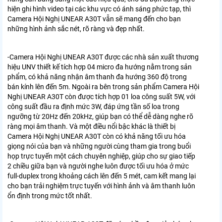
hiện ghi hình video tại các khu vực có ánh sáng phức tạp, thì
Camera Hội Nghị UNEAR A30T vẫn sẽ mang đến cho bạn
những hình ảnh sắc nét, rõ ràng và đẹp nhất.
-Camera Hội Nghị UNEAR A30T được các nhà sản xuất thương
hiệu UNV thiết kế tích hợp 04 micro đa hướng nằm trong sản
phẩm, có khả năng nhận âm thanh đa hướng 360 độ trong
bán kính lên đến 5m. Ngoài ra bên trong sản phẩm Camera Hội
Nghị UNEAR A30T còn được tích hợp 01 loa công suất 5W, với
công suất đầu ra định mức 3W, đáp ứng tần số loa trong
ngưỡng từ 20Hz đến 20kHz, giúp bạn có thể dễ dàng nghe rõ
ràng mọi âm thanh.
Và một điều nổi bậc khác là thiết bị
Camera Hội Nghị UNEAR A30T còn có khả năng tối ưu hóa
giọng nói của bạn và những người cùng tham gia trong buổi
họp trực tuyến một cách chuyên nghiệp, giúp cho sự giao tiếp
2 chiều giữa bạn và người nghe luôn được tối ưu hóa ở mức
full-duplex trong khoảng cách lên đến 5 mét, cam kết mang lại
cho bạn trải nghiệm trực tuyến với hình ảnh và âm thanh luôn
ổn định trong mức tốt nhất.