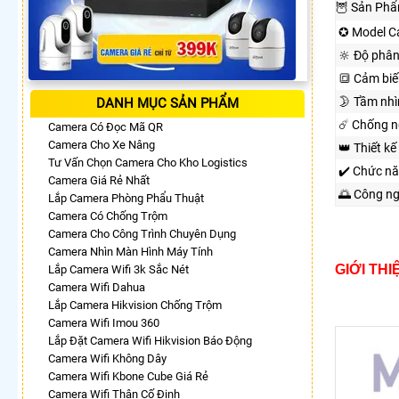
🦉 Sản Ph
✪ Model C
🔆 Độ phân
🔳 Cảm biế
🌛 Tầm nh
DANH MỤC SẢN PHẨM
☄️ Chống 
Camera Có Đọc Mã QR
Camera Cho Xe Nâng
👑 Thiết kế
Tư Vấn Chọn Camera Cho Kho Logistics
✔️ Chức n
Camera Giá Rẻ Nhất
🌅 Công n
Lắp Camera Phòng Phẩu Thuật
Camera Có Chống Trộm
Camera Cho Công Trình Chuyên Dụng
Camera Nhìn Màn Hình Máy Tính
GIỚI TH
Lắp Camera Wifi 3k Sắc Nét
Camera Wifi Dahua
Lắp Camera Hikvision Chống Trộm
Camera Wifi Imou 360
Lắp Đặt Camera Wifi Hikvision Báo Động
Camera Wifi Không Dây
Camera Wifi Kbone Cube Giá Rẻ
Camera Wifi Thân Cố Định