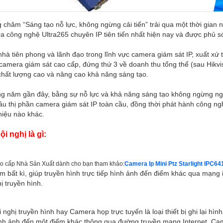
châm “Sáng tạo nỗ lực, không ngừng cải tiến” trải qua một thời gian 
a công nghệ Ultra265 chuyên IP tiên tiến nhất hiện nay và được phủ só
nhà tiên phong và lãnh đạo trong lĩnh vực camera giám sát IP, xuất xứ
camera giám sát cao cấp, đứng thứ 3 về doanh thu tổng thể (sau Hikvis
hất lượng cao và nâng cao khả năng sáng tạo.
g năm gần đây, bằng sự nỗ lực và khả năng sáng tạo không ngừng ngh
ầu thị phần camera giám sát IP toàn cầu, đồng thời phát hành công ngh
hiệu nào khác.
i nghị là gì:
o cấp Nhà Sản Xuất dành cho bạn tham khảo:
Camera Ip Mini Ptz Starlight IP
ểm bất kì, giúp truyền hình trực tiếp hình ảnh đến điểm khác qua mạng
ị truyền hình.
nghị truyền hình hay Camera họp trực tuyến là loại thiết bị ghi lại hình
ình ảnh đến một điểm khác thông qua đường truyền mạng Internet. Camer