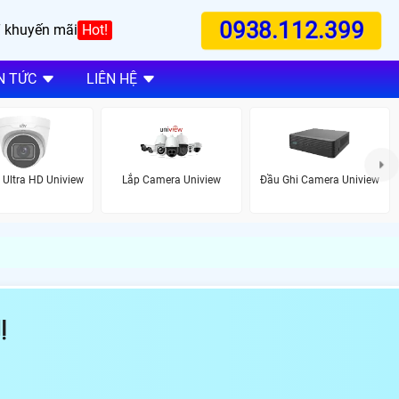
0938.112.399
 khuyến mãi
Hot!
N TỨC
LIÊN HỆ
Ultra HD Uniview
Lắp Camera Uniview
Đầu Ghi Camera Uniview
Ị