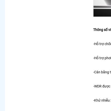
Thông số vi
-Hỗ trợ ch
-Hỗ trợ phơ
-Cân bằng t
-WDR được 
-Khử nhiễu 