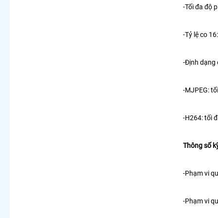
-Tối đa độ 
-Tỷ lệ co 16
-Định dạng
-MJPEG: tố
-H264: tối 
Thông số kỹ
-Phạm vi qu
-Phạm vi qu