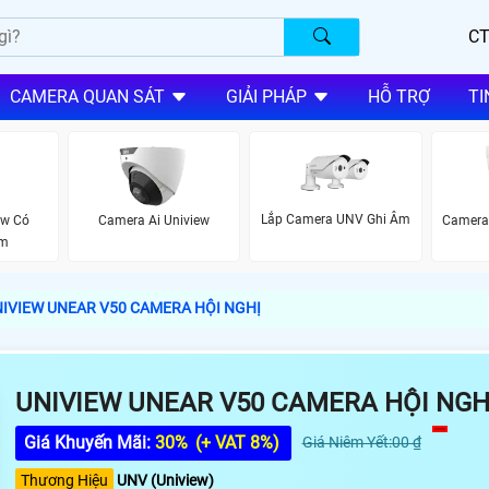
CT
CAMERA QUAN SÁT
GIẢI PHÁP
HỖ TRỢ
TI
Lắp Camera UNV Ghi Âm
ew Có
Camera Ai Uniview
Camera 
ộm
IVIEW UNEAR V50 CAMERA HỘI NGHỊ
UNIVIEW UNEAR V50 CAMERA HỘI NGH
Giá Khuyến Mãi:
30%
(+ VAT 8%)
Giá Niêm Yết:00 ₫
Thương Hiệu
UNV (Uniview)