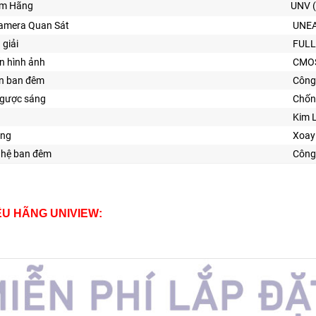
ẩm Hãng
UNV (
amera Quan Sát
UNE
 giải
FULL
n hình ảnh
CMO
ìn ban đêm
Công
ngược sáng
Chốn
Kim 
ăng
Xoay
ghệ ban đêm
Công
IỆU HÃNG UNIVIEW: