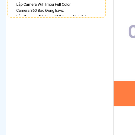
Lắp Camera Wifi Imou Full Color
Camera 360 Báo Động Ezviz
Lắp Camera Wifi Xoay 360 Trong Nhà Dahua
Camera Wifi 360 Full Color
Lắp Camera Wifi Dahua Xoay 360 Giá Rẻ
Camera Imou 360
Camera Wifi Kbvision Xoay 360 Giá Rẻ
Camera Hdparagon Xoay 360 Độ
LẮP CAMERA THEO NHU CẦU
Lắp Camera Văn Phòng Giá Rẻ
Lắp Camera Nhà Xưởng Giá Rẻ
Lắp Camera Gia Đình Giá Rẻ
Lắp Camera Kho Hàng Giá Rẻ
Lắp Camera Cửa Hàng Giá Rẻ
Lắp Camera Wifi Giá Rẻ Chính Hãng
Lắp Camera Công Trình Giá Rẻ
Camera 360 Giá Rẻ