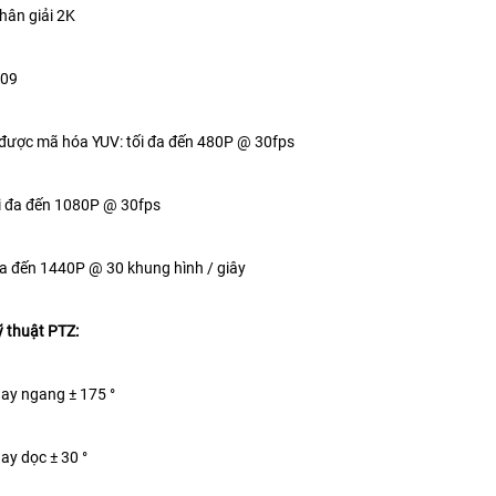
phân giải 2K
:09
 được mã hóa YUV: tối đa đến 480P @ 30fps
i đa đến 1080P @ 30fps
đa đến 1440P @ 30 khung hình / giây
 thuật PTZ:
ay ngang ± 175 °
ay dọc ± 30 °