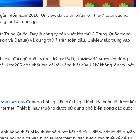
ngắn, đến năm 2016, Uniview đã có thị phần lớn thứ 7 toàn cầu và
ng tại 105 quốc gia.
 từ Trung Quốc. Đây là công ty sản xuất lớn thứ 2 Trung Quốc trong
ion và Dahua) và đứng thứ 7 trên toàn cầu. Uniview tập trung vào
ỉ của đội ngũ nhân viên – kỹ sư R&D, Uniview đã vươn lên đứng
ệ Ultra265 độc nhất tạo cái tôi riêng biệt của UNV không lẫn với bất
Camera hội nghị là thiết bị ghi hình kỹ thuật số được kết
C6415SR3-X5UPW
 internet. Thiết bị này thường được sử dụng phổ biến trong các cuộc
 ảnh bằng thiết bị kỹ thuật số được kết nối từ 1 điểm bất kỳ để truyền
a hội nghị truyền hình là một thiết bị đặc biệt được thiết kế để sử