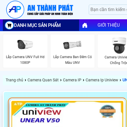
GIỚI THIỆU
DANH MỤC SẢN PHẨM
Lắp Camera UNV Full Hd
Lắp Camera Ban Đêm Có
Camera Univi
1080P
Màu UNV
Chống Tr
›
›
›
›
Trang chủ
Camera Quan Sát
Camera IP
Camera Ip Uniview
UN